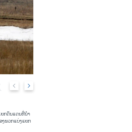
P
N
n
People mourn during a funeral ceremony for R
2/6
.
of the self-defense battalion "Aydar," who were ki
r
e
2015.
e
x
v
t
i
s
​ແຍກ​ດິນ​ແດນທີ່​ນຳ​
o
l
ຫານ​ຂອງພວກແບ່ງແຍກ
u
i