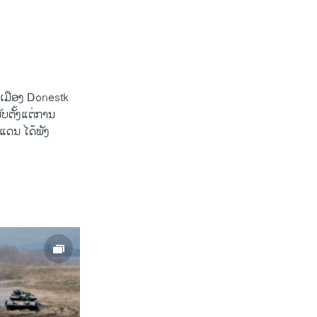
ນເມືອງ Donestk ​
ຕັ້ງ​ແຕ່​ການ​
ແດນ ​ໄດ້ພັງ