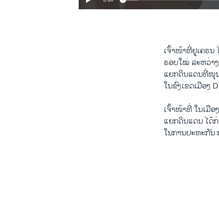
ເຈົ້າ​ໜ້າ​ທີ່ຢູ​ເຄຣນ ​
​ຮອບໃໝ່ ​ລະຫວ່າງ​
ແຍກ​ດິນ​ແດນ​ທີ່​ໜຸນ
​ໃນ​ຂົງ​ເຂດ​ເມືອງ 
ເຈົ້າ​ໜ້າ​ທີ່ ໃນ​ເ
ແຍກ​ດິນ​ແດນ ​ໄດ້​ກ່
​ໃນ​ການ​ປະ​ທະ​ກັນ 