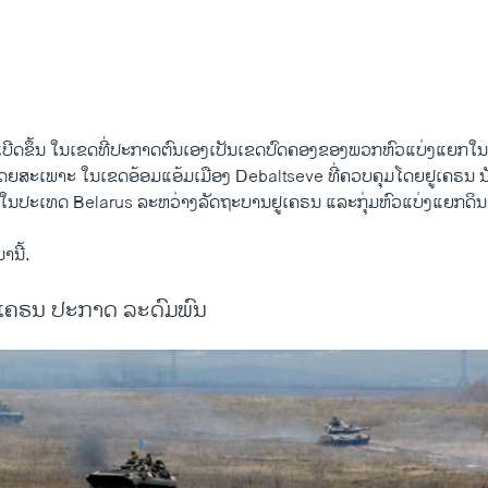
ດ້​ລະເບີດຂຶ້ນ ​ໃນ​ເຂດ​ທີ່​ປະກາດຕົນເອງເປັນເຂດປົດຄອງຂອງພວກຫົວ​ແບ່ງ​ແຍກໃ
ສະ​ເພາະ ​ໃນ​ເຂດ​ອ້ອມ​ແອ້ມ​ເມືອງ Debaltseve ທີ່​ຄວບ​ຄຸມ​ໂດຍ​ຢູ​ເຄຣນ ນັບ​
ໃນປະເທດ Belarus ລະ​ຫວ່າງລັດຖະບານ​ຢູ​ເຄຣນ ແລະກຸ່ມ​ຫົວ​ແບ່ງ​ແຍກ​ດິນ​
າ​ນີ້.
ຢູເຄຣນ ປະກາດ ລະດົມພົນ