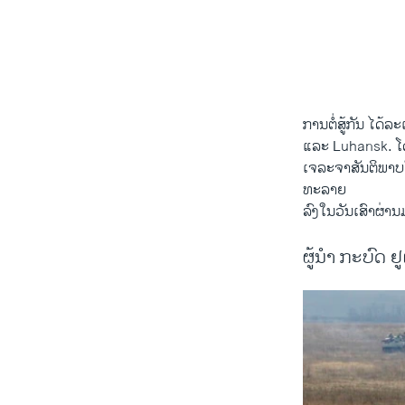
ການ​ຕໍ່ສູ້​ກັນ ​ໄ
ແລະ Luhansk. ​ໂດຍ​
ເຈລະຈາ​ສັນຕິພາບ​
ທະລາຍ​
ລົງໃນ​ວັນ​ເສົາ​ຜ່ານ​ມ
ຜູ້ນຳ ກະບົດ 