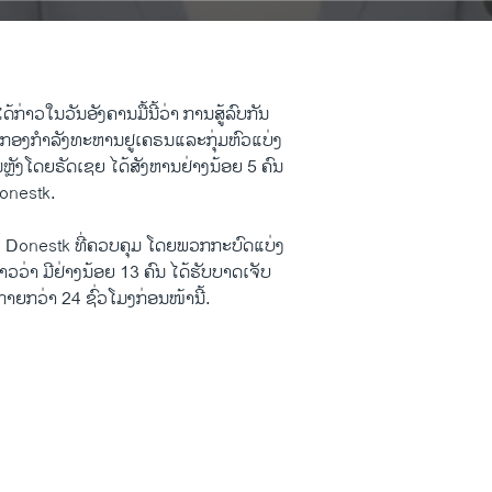
ໄດ້​ກ່າວ​ໃນ​ວັນ​ອັງຄານ​ມື້​ນີ້​ວ່າ ການ​ສູ້​ລົບ​ກັນ
ກອງ​ກຳລັງ​ທະຫານ​ຢູ​ເຄຣນ​ແລະກຸ່ມ​ຫົວ​ແບ່ງ​
ຫຼັງ​ໂດ​ຍຣັດ​ເຊຍ ​ໄດ້​ສັງຫານ​ຢ່າງ​ນ້ອຍ 5 ຄົນ
Donestk.
ມືອງ Donestk ທີ່​ຄວບຄຸມ ​ໂດຍພວກກະບົດ​ແບ່ງ​
າວ​ວ່າ ມີ​ຢ່າງ​ນ້ອຍ 13 ຄົນ ​ໄດ້​ຮັບ​ບາດ​ເຈັບ
ກາຍ​ກວ່າ 24 ຊົ່ວ​ໂມງກ່ອນ​ໜ້າ​ນີ້.