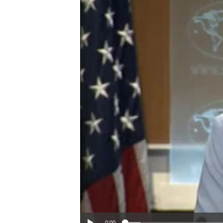
ວິທະຍາສາດ-ເທັກໂນໂລຈີ
ທຸລະກິດ
ພາສາອັງກິດ
ວີດີໂອ
ສຽງ
ລາຍການກະຈາຍສຽງ
ລາຍງານ
0:00