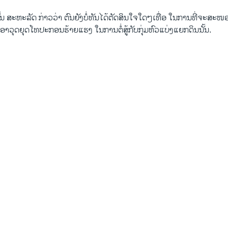
້ນ ສະຫະລັດ ກ່າວ​ວ່າ ຕົນ​ຍັງ​ບໍ່​ທັນ​ໄດ້​ຕັດສິນ​ໃຈ​ໃດໆ​ເທື່ອ ​ໃນ​ການທີ່​ຈະ​ສະໜ
ວຸດ​ຍຸດ​ໂທ​ປະກອນຮ້າຍແຮງ ໃນ​ການ​ຕໍ່ສູ້​ກັບ​ກຸ່ມ​ຫົວ​ແບ່ງ​ແຍກ​ດິນນັ້ນ.