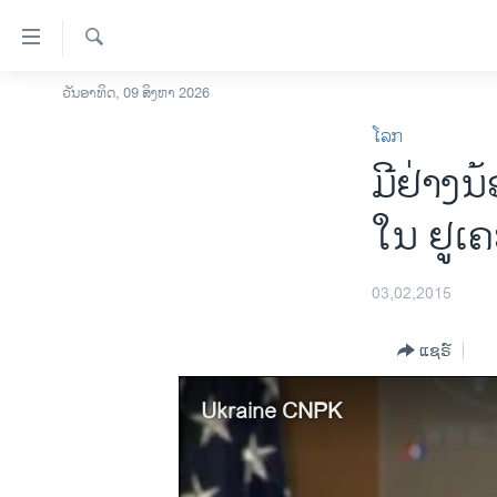
ລິ້ງ
ສຳຫລັບ
ເຂົ້າ
ຄົ້ນຫາ
ວັນອາທິດ, 09 ສິງຫາ 2026
ໂຮມເພຈ
ຫາ
ໂລກ
ລາວ
ຂ້າມ
ມີຢ່າງ
ຂ້າມ
ອາເມຣິກາ
ຂ້າມ
ການເລືອກຕັ້ງ ປະທານາທີບໍດີ ສະຫະລັດ
ໃນ ຢູເ
ໄປ
2024
ຫາ
ຂ່າວ​ຈີນ
ຊອກ
03,02,2015
ຄົ້ນ
ໂລກ
ແຊຣ໌
ເອເຊຍ
ອິດສະຫຼະພາບດ້ານການຂ່າວ
Ukraine CNPK
ຊີວິດຊາວລາວ
ຊຸມຊົນຊາວລາວ