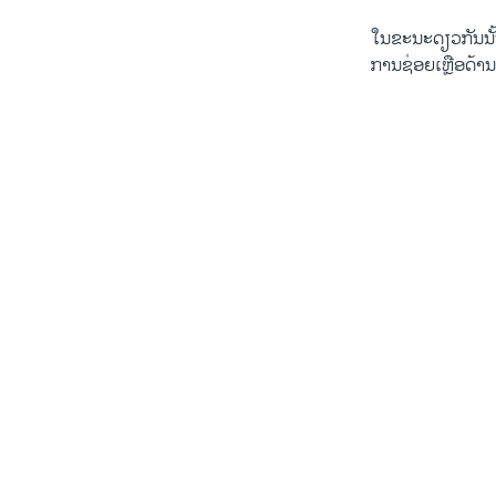
​ໃນ​ຂະນະ​ດຽວ​ກັນ​ນັ
ການຊ່ອຍເຫຼືອດ້ານອາ