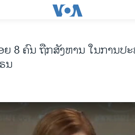
ນ້ອຍ 8 ຄົນ ຖືກສັງຫານ ໃນການປ
ຄຣນ