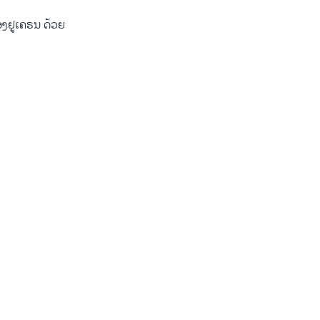
s
d
s
e
ອງ​ຢູ​ເຄຣນ ດ້ວຍ​
l
i
d
e