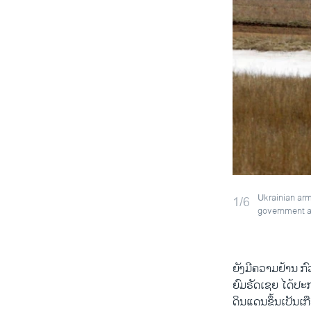
Ukrainian arm
1/6
government an
ຍັງ​ມີ​ຄວາມ​ຢ້ານ​ ກົ
ຍົມຣັດ​ເຊຍ ​ໄດ້​ປ
ດິນແດນຂຶ້ນເປັນ​ເກື