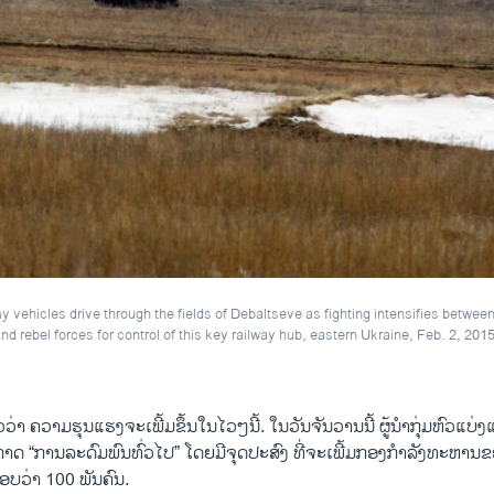
y vehicles drive through the fields of Debaltseve as fighting intensifies betwee
d rebel forces for control of this key railway hub, eastern Ukraine, Feb. 2, 2015
ວ​ວ່າ ຄວາມ​ຮຸ​ນ​ແຮງ​ຈະ​ເພີ້​ມຂຶ້ນໃນໄວໆນີ້. ​ໃນ​ວັນ​ຈັນ​ວານ​ນີ້ ຜູ້ນຳກຸ່ມ​ຫົວ​ແບ່ງ
ະກາດ “ການ​ລະດົມພົນທົ່ວໄປ” ​ໂດຍ​ມີ​ຈຸດປະສົງ ທີ່​ຈະ​ເພີ້​ມກອງ​ກຳລັງ​ທະ
ອບ​ວ່າ 100 ພັນ​ຄົນ.