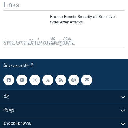
Links
France Boosts Security at 'Sensitive'
Sites After Attacks
ທ່ານອາດມັກອ່ານເລື້ອງນີ້ຕື່ມ
ຕິດຕາມພວກເຮົາ ທີ່
ເບິ່ງ
ຟັງສຽງ
ຂ່າວແລະລາຍງານ