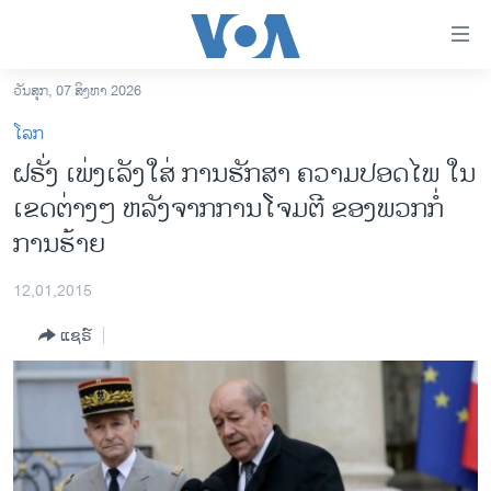
ລິ້ງ
ສຳຫລັບ
ເຂົ້າ
ວັນສຸກ, 07 ສິງຫາ 2026
ຫາ
ໂຮມເພຈ
ໂລກ
ຂ້າມ
ລາວ
ຝຣັ່ງ ເພ່ງເລັງໃສ່ ການຮັກສາ ຄວາມປອດໄພ ໃນ
ຂ້າມ
ອາເມຣິກາ
ເຂດຕ່າງໆ ຫລັງຈາກການໂຈມຕີ ຂອງພວກກໍ່
ຂ້າມ
ໄປ
ການເລືອກຕັ້ງ ປະທານາທີບໍດີ ສະຫະລັດ 2024
ການຮ້າຍ
ຫາ
ຂ່າວ​ຈີນ
ຊອກ
12,01,2015
ຄົ້ນ
ໂລກ
ແຊຣ໌
ເອເຊຍ
ອິດສະຫຼະພາບດ້ານການຂ່າວ
ຊີວິດຊາວລາວ
ຊຸມຊົນຊາວລາວ