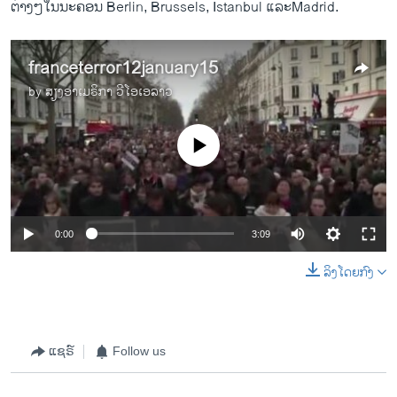
ຕ່າງໆ​ໃນ​ນະຄອນ Berlin, Brussels, Istanbul ​ແລະ​Madrid.
franceterror12january15
by
ສຽງອາເມຣິກາ ວີໂອເອລາວ
No media source currently available
0:00
3:09
ລິງໂດຍກົງ
ແຊຣ໌
Follow us