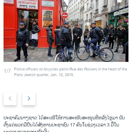
Police officers on bicycles patrol Rue des Rosiers in the heart of the
1/7
Paris Jewish quarter, Jan. 12, 2015.
P
N
r
e
e
x
v
t
ປະຊາ​ຄົມນາໆ​ຊາດ ​ໄດ້​ສະ​ເໜີ​ໃຫ້ການ​ສະ​ໜັບສະ​ໜຸນ​ທີ່​ຫລັ່ງ​ໄຫຼ​ມາ ນັບ​
i
s
ຕັ້ງແຕ່​ພວກ​ມື​ປືນ​ໄດ້​ສັງຫານ​ປະຊາຊົນ 17 ຄົນ​ໃນ​ຊ່ວງ​ເວລາ 3 ມື້​ໃນ
o
l