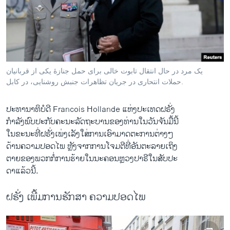
ວິທະຍາສາດ-ເທັກໂນໂລຈີ
ທຸລະກິດ
ພາສາອັງກິດ
ວີດີໂອ
یک مرد در حال انتقال تابوت خالی برای حمل جنازۀ یکی از قربانیان
ສຽງ
حملات انتحاری در جریان تظاهرات جنبش روشنایی، در کابل.
ລາຍການກະຈາຍສຽງ
ປະທານາທິບໍດີ Francois Hollande ​ແຫ່ງ​ປະ​ເທດ​ຝຣັ່ງ
ຕິດຕາມພວກເຮົາ ທີ່
ກຳລັງ​ພົບ​ປະ​ກັບ​ຄະນະ​ລັດຖະບານ​ຂອງ​ທ່ານ​ໃນ​ວັນ​ຈັນ​ມື້​ນີ້
ລາຍງານ
​ໃນ​ຂະນະ​ທີ່​ຝຣັ່ງ​ເພ່ງ​ເລັງ​ໃສ່​ການ​ເອົາ​ມາດ​ຕະການ​ຕ່າງໆ​
ດ້ານ​ຄວາມ​ປອດ​ໄພ ຫຼັງ​ຈາກ​ການໂຈມ​ຕີ​ທີ່ອັນຕະລາຍ​ເຖິງ​
ຕາຍ​ຂອງ​ພວກ​ກໍ່​ການ​ຮ້າຍ​ໃນ​ນະຄອນຫຼວງ​ປາຣີ​ໃນ​ສັບປະ
ພາສາຕ່າງໆ
ດາ​ແລ້ວ​ນີ້.
ຝຣັ່ງ ເພີ້ມການຮັກສາ ຄວາມປອດໄພ