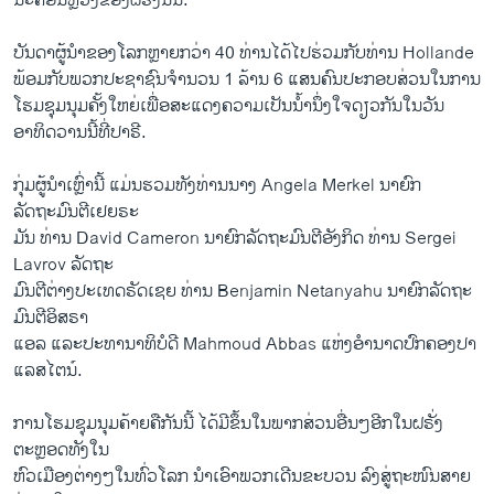
ນະຄອນຫຼວງ​ຂອງຝຣັ່ງນັ້ນ.
u
i
s
d
ບັນດາ​ຜູ້ນຳ​ຂອງ​ໂລກ​ຫຼາຍ​ກວ່າ 40 ທ່ານ​ໄດ້ໄປຮ່ວມ​ກັບ​ທ່ານ Hollande
s
e
ພ້ອມ​ກັບ​ພວກ​ປະຊາຊົນ​ຈຳນວນ 1 ລ້ານ 6 ​ແສນຄົນປະກອບສ່ວນ​ໃນ​ການ
l
ໂຮມ​ຊຸມນຸມ​ຄັ້ງ​ໃຫຍ່​ເພື່ອ​ສະ​ແດງ​ຄວາມ​ເປັນ​ນ້ຳ​ນຶ່ງ​ໃຈ​ດຽວ​ກັນ​ໃນ​ວັນ​
i
ອາທິດ​ວານ​ນີ້​ທີ່​ປາຣີ.
d
e
ກຸ່ມ​ຜູ້ນຳ​ເຫຼົ່າ​ນີ້ ​ແມ່ນ​ຮວມທັງ​ທ່ານ​ນາງ Angela Merkel ນາຍົກ
ລັດຖະມົນຕີ​ເຢຍຣະ
ມັນ ທ່ານ David Cameron ນາຍົກລັດຖະມົນຕີອັງກິດ ທ່ານ Sergei
Lavrov ລັດຖະ
ມົນຕີ​ຕ່າງປະ​ເທດຣັດ​ເຊຍ ທ່ານ Benjamin Netanyahu ນາຍົກລັດຖະ
ມົນຕີອິສຣາ
​ແອ​ລ ​ແລະປະທານາທິບໍດີ Mahmoud Abbas ​ແຫ່ງ​ອຳນາດ​ປົກຄອງ​ປາ​
ແລ​ສ​ໄຕ​ນ໌.
ການ​ໂຮມ​ຊຸມນຸມ​ຄ້າຍຄື​ກັນ​ນີ້ ​ໄດ້​ມີ​ຂຶ້ນ​ໃນ​ພາກສ່ວນອື່ນໆ​ອີກ​ໃນ​ຝຣັ່ງ
ຕະຫຼອດ​ທັງ​ໃນ​
ຫົວ​ເມືອງ​ຕ່າງໆ​ໃນ​ທົ່ວ​ໂລກ ນຳ​ເອົາພວກ​ເດີນ​ຂະ​ບວນ ລົງສູ່​ຖະໜົນ​ສາຍ​