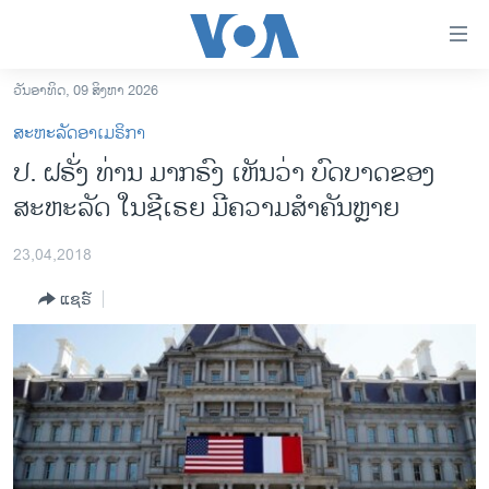
ລິ້ງ
ສຳຫລັບ
ເຂົ້າ
ວັນອາທິດ, 09 ສິງຫາ 2026
ຫາ
ໂຮມເພຈ
ສະຫະລັດອາເມຣິກາ
ຂ້າມ
ລາວ
ປ. ຝຣັ່ງ ທ່ານ ມາກຣົງ ເຫັນວ່າ ບົດບາດຂອງ
ຂ້າມ
ອາເມຣິກາ
ສະຫະລັດ ໃນຊີເຣຍ ມີຄວາມສຳຄັນຫຼາຍ
ຂ້າມ
ໄປ
ການເລືອກຕັ້ງ ປະທານາທີບໍດີ ສະຫະລັດ 2024
ຫາ
23,04,2018
ຂ່າວ​ຈີນ
ຊອກ
ແຊຣ໌
ຄົ້ນ
ໂລກ
ເອເຊຍ
ອິດສະຫຼະພາບດ້ານການຂ່າວ
ຊີວິດຊາວລາວ
ຊຸມຊົນຊາວລາວ