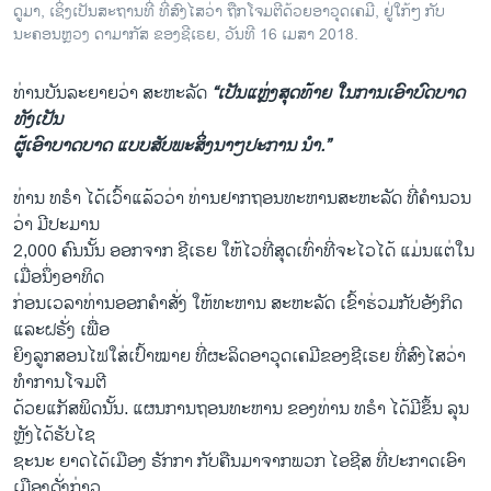
ດູມາ, ເຊິ່ງເປັນສະຖານທີ່ ທີ່ສົງໄສວ່າ ຖືກໂຈມຕີດ້ວຍອາວຸດເຄມີ, ຢູ່ໃກ້ໆ ກັບ
ນະຄອນຫຼວງ ດາມາກັສ ຂອງຊີເຣຍ, ວັນທີ 16 ເມສາ 2018.
ທ່ານບັນລະຍາຍວ່າ ສະຫະລັດ
“ເປັນແຫຼ່ງສຸດທ້າຍ ໃນການເອົາບົດບາດ
ທັງເປັນ
ຜູ້ເອົາບາດບາດ ແບບສັບພະສິ່ງນາໆປະການ ນຳ.”
ທ່ານ ທຣຳ ໄດ້ເວົ້າແລ້ວວ່າ ທ່ານຢາກຖອນທະຫານສະຫະລັດ ທີ່ຄຳນວນ
ວ່າ ມີປະມານ
2,000 ຄົນນັ້ນ ອອກຈາກ ຊີເຣຍ ໃຫ້ໄວທີ່ສຸດເທົ່າທີ່ຈະໄວໄດ້ ແມ່ນແຕ່ໃນ
ເມື່ອນຶ່ງອາທິດ
ກ່ອນເວລາທ່ານອອກຄຳສັ່ງ ໃຫ້ທະຫານ ສະຫະລັດ ເຂົ້າຮ່ວມກັບອັງກິດ
ແລະຝຣັ່ງ ເພື່ອ
ຍິງລູກສອນໄຟໃສ່ເປົ້າໝາຍ ທີ່ຜະລິດອາວຸດເຄມີຂອງຊີເຣຍ ທີ່ສົງໄສວ່າ
ທຳການໂຈມຕີ
ດ້ວຍແກັສພິດນັ້ນ. ແຜນການຖອນທະຫານ ຂອງທ່ານ ທຣຳ ໄດ້ມີຂຶ້ນ ລຸນ
ຫຼັງໄດ້ຮັບໄຊ
ຊະນະ ຍາດໄດ້ເມືອງ ຣັກກາ ກັບຄືນມາຈາກພວກ ໄອຊີສ ທີ່ປະກາດເອົາ
ເມືອງດັ່ງກ່າວ