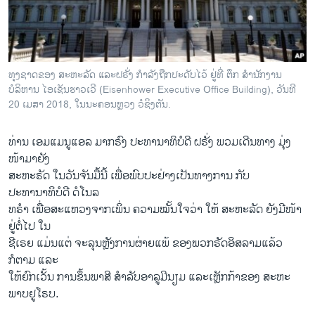
ວິທະຍາສາດ-ເທັກໂນໂລຈີ
ທຸລະກິດ
ພາສາອັງກິດ
ທຸງຊາດຂອງ ສະຫະລັດ ແລະຝຣັ່ງ ກຳລັງຖືກປະດັບໄວ້ ຢູ່ທີ່ ຕຶກ ສຳນັກງານ
ວີດີໂອ
ບໍລິຫານ ໄອເຊັນຮາວເວີ (Eisenhower Executive Office Building), ວັນທີ
20 ເມສາ 2018, ໃນນະຄອນຫຼວງ ວໍຊິງຕັນ.
ສຽງ
ທ່ານ ເອມແມນູແອລ ມາກຣົງ ປະທານາທິບໍດີ ຝຣັ່ງ ພວມເດີນທາງ ມຸ່ງ
ລາຍການກະຈາຍສຽງ
ຕິດຕາມພວກເຮົາ ທີ່
ໜ້າມາຍັງ
ລາຍງານ
ສະຫະຣັດ ໃນວັນຈັນມື້ນີ້ ເພື່ອພົບປະຢ່າງເປັນທາງການ ກັບ
ປະທານາທິບໍດີ ດໍໂນລ
ທຣຳ ເພື່ອສະແຫວງຈາກເພິ່ນ ຄວາມໝັ້ນໃຈວ່າ ໃຫ້ ສະຫະລັດ ຍັງມີໜ້າ
ພາສາຕ່າງໆ
ຢູ່ຕໍ່ໄປ ໃນ
ຊີເຣຍ ແມ່ນແຕ່ ຈະລຸນຫຼັງການຜ່າຍແພ້ ຂອງພວກຣັດອິສລາມແລ້ວ
ກໍຕາມ ແລະ
ໃຫ້ຍົກເວັ້ນ ການຂຶ້ນພາສີ ສຳລັບອາລູມີນຽມ ແລະເຫຼັກກ້າຂອງ ສະຫະ
ພາບຢູໂຣບ.