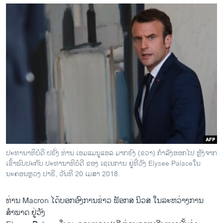
ປະທານາທິບໍດີ ຝຣັ່ງ ທ່ານ ເອມແມນູແອລ ມາກຣົງ (ຂວາ) ກຳລັງອອກໄປ ຫຼັງຈາກ
ເຂົ້າພົບປະກັບ ປະທານາທິບໍດີ ຂອງ ເຊເນການ ຢູ່ທີ່ວັງ Elysee Palaceໃນ
ນະຄອນຫຼວງ ປາຣີ, ວັນທີ 20 ເມສາ 2018.
ທ່ານ Macron ໄດ້ບອກອົງການຂ່າວ ຟັອກສ ນິວສ ໃນລະຫວ່າງການ
ສຳພາດ ຢູ່ວັງ