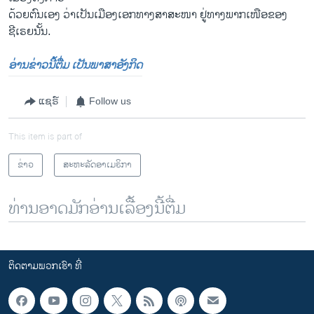
ດ້ວຍຕົນເອງ ວ່າເປັນເມືອງເອກທາງສາສະໜາ ຢູ່ທາງພາກເໜືອຂອງ
ຊີເຣຍນັ້ນ.
ອ່ານຂ່າວນີ້ຕື່ມ ເປັນພາສາອັງກິດ
ແຊຣ໌
Follow us
This item is part of
ຂ່າວ
ສະຫະລັດອາເມຣິກາ
ທ່ານອາດມັກອ່ານເລື້ອງນີ້ຕື່ມ
ຕິດຕາມພວກເຮົາ ທີ່