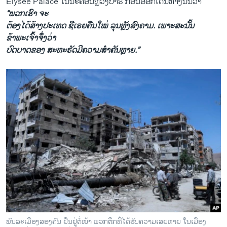
Elysee Palace ໃນນະຄອນຫຼວງປາຣີ ກ່ອນອອກເດີນທາງນັ້ນວ່າ
“ພວກເຮົາ ຈະ
ຕ້ອງໄດ້ສ້າງປະເທດ ຊີເຣຍຄືນໃໝ່ ລຸນຫຼັງສົງຄາມ. ເພາະສະນັ້ນ
ຂ້າພະເຈົ້າຈຶ່ງວ່າ
ບົດບາດຂອງ ສະຫະຣັດມີຄວາມສຳຄັນຫຼາຍ.”
ພົນລະເມືອງສອງຄົນ ຢືນຢູ່ຕໍ່ໜ້າ ພວກຕຶກທີ່ໄດ້ຮັບຄວາມເສຍຫາຍ ໃນເມືອງ