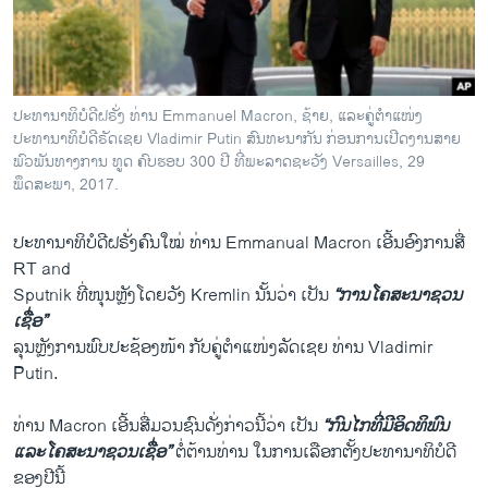
ວິທະຍາສາດ-ເທັກໂນໂລຈີ
ທຸລະກິດ
ພາສາອັງກິດ
ປະທານາທິບໍດີຝຣັ່ງ ທ່ານ Emmanuel Macron, ຊ້າຍ, ແລະຄູ່ຕຳແໜ່ງ
ວີດີໂອ
ປະທານາທິບໍດີຣັດເຊຍ Vladimir Putin ສົນທະນາກັນ ກ່ອນການເປີດງານສາຍ
ພົວພັນທາງການ ທູດ ຄົບຮອບ 300 ປີ ທີ່ພະລາດຊະວັງ Versailles, 29
ສຽງ
ພຶດສະພາ, 2017.
ລາຍການກະຈາຍສຽງ
ຕິດຕາມພວກເຮົາ ທີ່
ປະທານາທິບໍດີຝຣັ່ງ​ຄົນ​ໃໝ່ ທ່ານ Emmanual Macron ​ເອີ້ນອົງການ​ສື່
ລາຍງານ
RT and
Sputnik ທີ່​ໜຸນ​ຫຼັງ​ໂດຍວັງ Kremlin ນັ້ນ​ວ່າ ​ເປັນ
“ການ​ໂຄສະນາ​ຊວນ​
ເຊື່ອ”
ພາສາຕ່າງໆ
ລຸນຫຼັງການ​ພົບ​ປະຊ້ອງໜ້າ ກັບ​ຄູ່ຕຳແໜ່ງລັດເຊຍ ທ່ານ Vladimir
Putin.
French President Holds 'Extremely Frank' Talks With Russia's Putin
ທ່ານ Macron ​ເອີ້ນ​ສື່ມວນຊົນດັ່ງກ່າວ​ນີ້​ວ່າ ​ເປັນ​
“ກົນ​ໄກ​ທີ່ມີອິດທິພົນ ​
EMBED
SHARE
ແລະ​ໂຄສະນາ​ຊວນ​ເຊື່ອ”
ຕໍ່ຕ້ານ​ທ່ານ ​ໃນ​ການ​ເລືອກ​ຕັ້ງ​ປະທານາທິບໍດີ​
by
ສຽງອາເມຣິກາ ວີໂອເອລາວ
ຂອງປີ​ນີ້