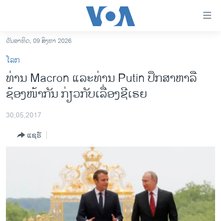
ລິ້ງ
ສຳຫລັບ
ເຂົ້າ
ວັນອາທິດ, 09 ສິງຫາ 2026
ຫາ
ໂຮມເພຈ
ໂລກ
ຂ້າມ
ລາວ
ທ່ານ Macron ແລະທ່ານ Putin ປຶກສາຫາລື
ຂ້າມ
ອາເມຣິກາ
ຊ້ອງໜ້າກັນ ກ່ຽວກັບເລື່ອງຊີເຣຍ
ຂ້າມ
ໄປ
ການເລືອກຕັ້ງ ປະທານາທີບໍດີ ສະຫະລັດ 2024
ຫາ
30,05,2017
ຂ່າວ​ຈີນ
ຊອກ
ແຊຣ໌
ຄົ້ນ
ໂລກ
ເອເຊຍ
ອິດສະຫຼະພາບດ້ານການຂ່າວ
ຊີວິດຊາວລາວ
ຊຸມຊົນຊາວລາວ