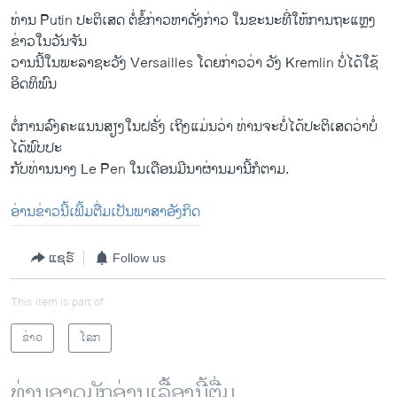
ທ່ານ Putin ປະຕິ​ເສດ ຕໍ່​ຂໍ້​ກ່າວ​ຫາ​ດັ່ງກ່າວ ​ໃນ​ຂະນະ​ທີ່​ໃຫ້ການ​ຖະ​ແຫຼ​ງ
ຂ່າວ​ໃນ​ວັນ​ຈັນ
​ວານ​ນີ້ໃນພະລາຊະວັງ Versailles ​ໂດຍ​ກ່າວ​ວ່າ ວັງ Kremlin ​ບໍ່​ໄດ້ໃຊ້
ອິດ​ທິ​ພົນ
ຕໍ່​ການ​ລົງ​ຄະ​ແນນ​ສຽງ​ໃນ​ຝຣັ່ງ ​ເຖິງ​ແມ່​ນວ່າ ທ່ານຈະ​ບໍ່ໄດ້​ປະຕິເສດວ່າບໍ່
ໄດ້​ພົບ​ປະ​
ກັບ​ທ່ານ​ນາງ Le Pen ​ໃນ​ເດືອນ​ມີນາ​ຜ່ານ​ມາ​ນີ້ກໍຕາມ.
ອ່ານ​ຂ່າວ​ນີ້​ເພີ້​ມຕື່ມ​ເປັນ​ພາສາ​ອັງກິດ
ແຊຣ໌
Follow us
This item is part of
ຂ່າວ
ໂລກ
ທ່ານອາດມັກອ່ານເລື້ອງນີ້ຕື່ມ