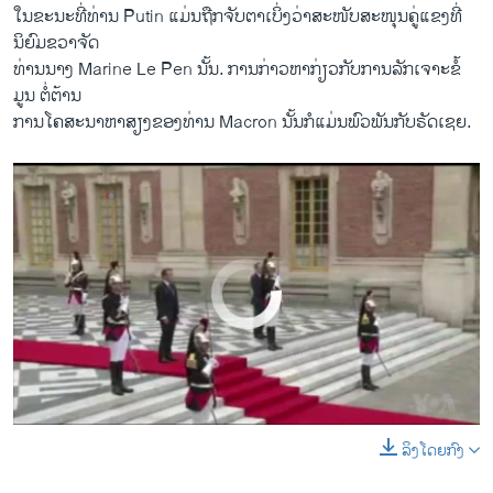
ໃນ​ຂະນະທີ່​ທ່ານ Putin ​ແມ່ນ​ຖື​ກຈັບ​ຕາ​ເບິ່ງວ່າ​ສະໜັບສະໜຸນຄູ່​ແຂງ​ທີ່​
ນິຍົມ​ຂວາ​ຈັດ
ທ່ານ​ນາງ Marine Le Pen ນັ້ນ. ການກ່າວຫາ​ກ່ຽວກັບການ​ລັກເຈາະຂໍ້​
ມູນ ຕໍ່ຕ້ານ
ການ​ໂຄສະນາ​ຫາ​ສຽງ​ຂອງທ່ານ Macron ນັ້ນກໍ​ແມ່ນ​ພົວພັນ​ກັບຣັດ​ເຊຍ.
No media source currently available
ລິງໂດຍກົງ
0:00
0:02:24
EMBED
SHARE