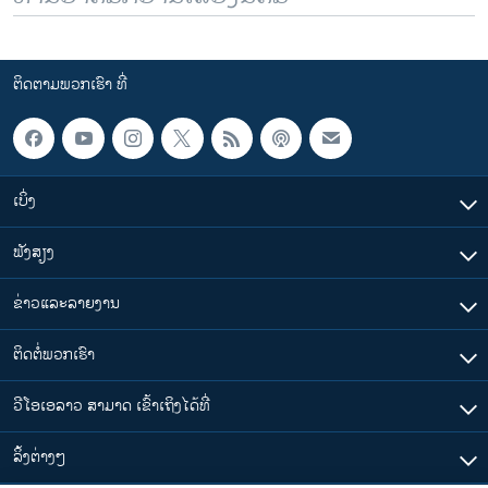
ຕິດຕາມພວກເຮົາ ທີ່
ເບິ່ງ
ຟັງສຽງ
ຂ່າວແລະລາຍງານ
ຕິດຕໍ່ພວກເຮົາ
ວີໂອເອລາວ ສາມາດ ເຂົ້າເຖິງໄດ້ທີ່
​ລິ້ງ​ຕ່າງໆ