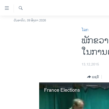
ລິ້ງ
ສຳຫລັບ
ເຂົ້າ
ຄົ້ນຫາ
ວັນອາທິດ, 09 ສິງຫາ 2026
ໂຮມເພຈ
ຫາ
ໂລກ
ລາວ
ຂ້າມ
ພັກຂວາຈ
ຂ້າມ
ອາເມຣິກາ
ຂ້າມ
ການເລືອກຕັ້ງ ປະທານາທີບໍດີ ສະຫະລັດ
ໃນການເ
ໄປ
2024
ຫາ
ຂ່າວ​ຈີນ
ຊອກ
13,12,2015
ຄົ້ນ
ໂລກ
ແຊຣ໌
ເອເຊຍ
ອິດສະຫຼະພາບດ້ານການຂ່າວ
France Elections
ຊີວິດຊາວລາວ
ຊຸມຊົນຊາວລາວ