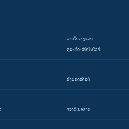
ລາວໃນຕ່າງແດນ
ທຸລະກິດ-ເທັກໂນໂລຈີ
ຟັງພອດແຄັສຕ໌
ສ
ຈອງອີເມລຂ່າວ