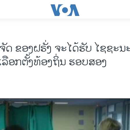
ັດ ຂອງຝຣັ່ງ ຈະໄດ້ຮັບ ໄຊຊະນະ 
ລືອກຕັ້ງທ້ອງຖິ່ນ ຮອບສອງ