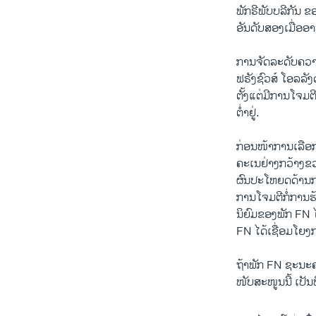
ພັກຣີພັບບລີກັນ ຂ
ອັນດັບສອງເມື່ອອາທ
ການຈັດລະດັບຄວາມເ
ຟຣັງຊົວສ໌ ໂອລລັງ
ຕັ້ງແຕ່ມີການໂຈມຕ
ຕ່ຳຢູ່.
ກ່ອນໜ້າການເລືອກຕ
ຄະເນຢ່າງກວ້າງຂວ
ຜົນປະໂຫຍດດ້ານການ
ການໂຈມຕີກໍ່ການຮ້
ນິຍົມຂອງພັກ FN ໄດ
FN ໄດ້ເຊື່ອມໂຍງກ
ຖ້າພັກ FN ຊະນະ
ໜັບສະໜູນນີ້ ເປັ