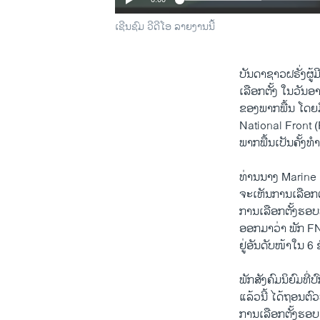
ເຊີນຊົມ ວີດີໂອ ລາຍງານນີ້
ບັນດາຊາວຝຣັ່ງຜູ້
ເລືອກຕັ້ງ ໃນວັນອ
ຂອງພາກພື້ນ ໂດຍມ
National Front 
ພາກພື້ນເປັນຄັ້ງທຳ
ທ່ານນາງ Marine
ຈະເຫັນການເລືອກຕັ
ການເລືອກຕັ້ງຮອບທຳ
ອອກມາວ່າ ພັກ FN ທ
ຢູ່ອັນດັບໜ້າໃນ 6
ພັກສັງຄົມນິຍົມທີ່
ແລ້ວນີ້ ໄດ້ຖອນຕ
ການເລືອກຕັ້ງຮອບ