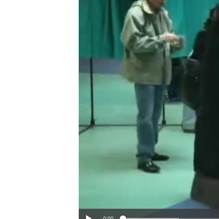
ວິທະຍາສາດ-ເທັກໂນໂລຈີ
ທຸລະກິດ
ພາສາອັງກິດ
ວີດີໂອ
ສຽງ
ລາຍການກະຈາຍສຽງ
ລາຍງານ
0:00