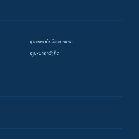
ສຸຂະພາບກັບວິທະຍາສາດ
ຮຽນ-ພາສາອັງກິດ