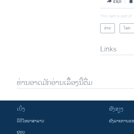
ແຊຣ໌
This item is part of
ຂ່າວ
ໂລກ
Links
ທ່ານອາດມັກອ່ານເລື້ອງນີ້ຕື່ມ
ເບິ່ງ
ຟັງສຽງ
ວີດີໂອພາສາລາວ
ຟັງລາຍການຂອງ
ຢູທູບ