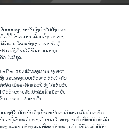
ມີສິດອອກສຽງ ພາກັນມຸ້ງໜ້າໄປຍັງໜ່ວຍ
າທິດມື້ນີ້ ສຳລັບການເລືອກຕັ້ງຮອບສອງ
ີພັກແນວໂຮມແຫ່ງຊາດ ຂວາຈັດ ຫຼື
(FN) ຫວັງທີ່ຈະໄດ້ຮັບການຄວບຄຸມ
ອິດ ໃນທີ່ສຸດ.
 Le Pen ແລະ ພັກຂອງທ່ານນາງ ຢາກ
້ງ ຮອບສອງແບບເດັດຂາດ ທີ່ດີເທົ່າກັບ
ອິດ ເມື່ອອາທິດແລ້ວນີ້ ຊຶ່ງໄດ້ເຫັນຜົນ
ີ່ຕໍ່ຕ້ານການຮັບເອົາຄົນເຂົ້າເມືອງນັ້ນ
 ຂົງເຂດ ຈາກ 13 ພາກພື້ນ.
ປົກຄອງຢູ່ໃນປັດຈຸບັນ ຊຶ່ງເຂົ້າມາເປັນອັນດັບສາມ ເມື່ອວັນອາທິດ
ົວບັນດາຜູ້ລົງສະໝັກຂອງຕົນອອກ ໃນສອງພາກພື້ນທີ່ສຳຄັນ ສຳລັບ
ສອງ ແລະຮຽກຮ້ອງ ພວກທີ່ສະໜັບສະໜູນພັກ ໃຫ້ໄປເຫັນດີກັບ