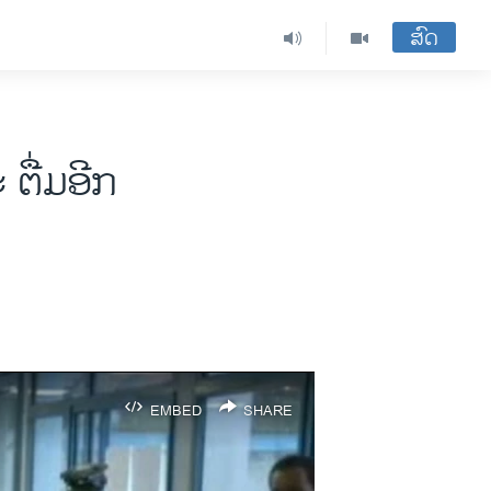
ສົດ
ຕື່ມອີກ
EMBED
SHARE