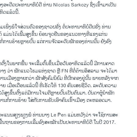
ອງອະດີດປະທານາທິບໍດີ ທ່ານ Nicolas Sarkozy ຊຶ່ງເຂົ້າມາເປັນ
ິດແລ້ວນີ້.
ພິ່ງພໍໃຈສ່ວນຕົວຂອງຊາວຝຣັ່ງ ຕໍ່ປະທານາທິບໍດີຝຣັ່ງ ທ່ານ
ດ໌ ແມ່ນໄດ້ເພີ້ມສູງຂຶ້ນ ຍ້ອນຈຸດຢືນຂອງແນວທາງທີ່ແຂງແກ່ນ
ີກໍ່ການຮ້າຍຫຼາຍບັ້ນ ແຕ່ການຈັດລະດັບພັກຂອງທ່ານນັ້ນ ຍັງຄົງ
ັ້ງໃນພາກພື້ນ ຈະເລີ້ມຕົ້ນຂຶ້ນເມື່ອວັນອາທິດແລ້ວນີ້ ມີການຄາດ
າງ ວ່າ ພັກແນວໂຮມແຫ່ງຊາດ ຫຼື FN ທີ່ຕໍ່ຕ້ານອິສລາມ ຈະໄດ້ມາ
ເມືອງຫຼາຍກວ່າ ພັກສັງຄົມນິຍົມ ທີ່ປົກຄອງຢູ່ນັ້ນ ພາຍຫລັງຈາກ
າຍ ເມື່ອເດືອນແລ້ວນີ້ ທີ່ເຮັດໃຫ້ 130 ຄົນເສຍຊີວິດ. ລະດັບຄວາມ
້ສູງຂຶ້ນຕັ້ງແຕ່ມີການໂຈມຕີຫຼາຍບັ້ນເປັນຕົນມາ. ບັນດາຜູ້ນຳພັກ
ານກໍ່ການຮ້າຍ ໃສ່ກັບການຮັບເອົາຄົນເຂົ້າເມືອງ ຕະຫລອດມາ.
ຄະແນນສຽງພຽງພໍ ທ່ານນາງ Le Pen ແມ່ນຫວັງວ່າ ຈະໃຊ້ການສະ
ນພື້ນຖານຂອງການເລີ້ມລົງສະໝັກເປັນປະທານາທິບໍດີ ໃນປີ 2017.