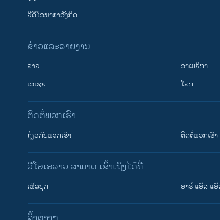
ວີດີໂອພາສາອັງກິດ
ຂ່າວແລະລາຍງານ
ລາວ
ອາເມຣິກາ
ເອເຊຍ
ໂລກ
ຕິດຕໍ່ພວກເຮົາ
ກ່ຽວກັບພວກເຮົາ
ຕິດຕໍ່ພວກເຮົາ
ວີໂອເອລາວ ສາມາດ ເຂົ້າເຖິງໄດ້ທີ່
ເຟັສບຸກ
ອາຣ໌ ແອັສ ແອັ
​ລິ້ງ​ຕ່າງໆ