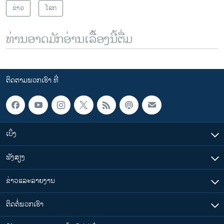
ຂ່າວ
ໂລກ
ທ່ານອາດມັກອ່ານເລື້ອງນີ້ຕື່ມ
ຕິດຕາມພວກເຮົາ ທີ່
ເບິ່ງ
ຟັງສຽງ
ຂ່າວແລະລາຍງານ
ຕິດຕໍ່ພວກເຮົາ