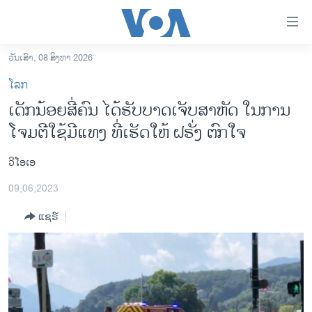
ລິ້ງ
ສຳຫລັບ
ເຂົ້າ
ວັນເສົາ, 08 ສິງຫາ 2026
ຫາ
ໂຮມເພຈ
ໂລກ
ຂ້າມ
ລາວ
ເດັກ​ນ້ອຍ​ສີ່​ຄົນ ​ໄດ້​ຮັບ​ບາດ​ເຈັບ​ສາ​ຫັດ ໃນ​ການ​
ຂ້າມ
ອາເມຣິກາ
ໂຈມ​ຕີ​ໃຊ້​ມີ​ແທງ ທີ່​ເຮັດ​ໃຫ້ ​ຝ​ຣັ່ງ ​ຕົກ​ໃຈ
ຂ້າມ
ໄປ
ການເລືອກຕັ້ງ ປະທານາທີບໍດີ ສະຫະລັດ 2024
ຫາ
ວີໂອເອ
ຂ່າວ​ຈີນ
ຊອກ
09,06,2023
ຄົ້ນ
ໂລກ
ແຊຣ໌
ເອເຊຍ
ອິດສະຫຼະພາບດ້ານການຂ່າວ
ຊີວິດຊາວລາວ
ຊຸມຊົນຊາວລາວ