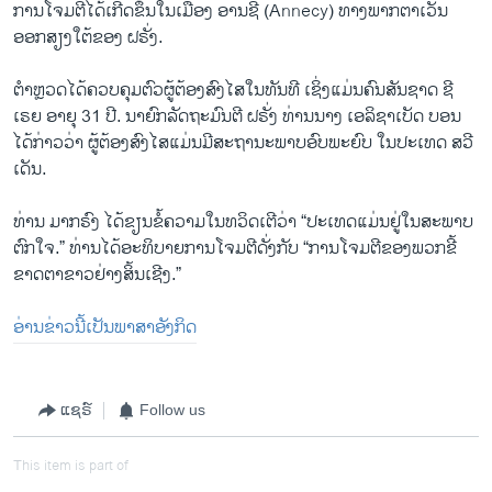
ການ​ໂຈມ​ຕີ​ໄດ້​ເກີດ​ຂຶ້ນ​ໃນ​ເມືອງ ອານ​ຊີ (Annecy) ທາງ​ພາກ​ຕາ​ເວັນ​
ອອກ​ສຽງ​ໃຕ້​ຂອງ ຝ​ຣັ່ງ.
ຕຳຫຼວດ​ໄດ້​ຄວບ​ຄຸມ​ຕົວ​ຜູ້​ຕ້ອງ​ສົງ​ໄສ​ໃນ​ທັນ​ທີ ເຊິ່ງ​ແມ່ນ​ຄົນ​ສັນ​ຊາດ ຊີ​
ເຣຍ ອາ​ຍຸ 31 ປີ. ນາ​ຍົກ​ລັດ​ຖະ​ມົນ​ຕີ ຝ​ຣັ່ງ ທ່ານ​ນາງ ເອ​ລິ​ຊາ​ເບັດ ບອນ
ໄດ້​ກ່າວ​ວ່າ​ ຜູ້​ຕ້ອງ​ສົງ​ໄສ​ແມ່ນ​ມີ​ສະ​ຖາ​ນະ​ພາບ​ອົບ​ພະ​ຍົບ ​ໃນ​ປະ​ເທດ ສວີ​
ເດັນ.
ທ່ານ​ ມາກ​ຣົງ ໄດ້​ຂຽນ​ຂໍ້​ຄວາມ​ໃນ​ທວິດ​ເຕີ​ວ່າ “ປະ​ເທດ​ແມ່ນ​ຢູ່​ໃນ​ສະ​ພາບ​
ຕົກ​ໃຈ.” ທ່ານ​ໄດ້​ອະ​ທິ​ບາຍ​ການ​ໂຈມ​ຕີ​ດັ່ງ​ກັບ “ການ​ໂຈມ​ຕີ​ຂອງ​ພວກ​ຂີ້​
ຂາດ​ຕາ​ຂາວ​ຢ່າງ​ສິ້ນ​ເຊີງ.”
ອ່ານ​ຂ່າວນີ້​ເປັນ​ພາ​ສາ​ອັງ​ກິດ
ແຊຣ໌
Follow us
This item is part of