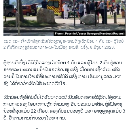
ວິທະຍາສາດ-ເທັກໂນໂລຈີ
ທຸລະກິດ
ພາສາອັງກິດ
ວີດີໂອ
ແພດ ແລະ ເຈົ້າ​ໜ້າ​ທີ່​ສຸກ​ເສີນ​ເຮັດ​ວຽກ​ຢູ່​ສະ​ຖານ​ທີ່ໆ​ເດັກ​ນ້ອຍ 4 ຄົນ ແລະ ຜູ້​ໃຫຍ່
ສຽງ
2 ຄົນ​ຖືກ​ແທງ​ຢູ່​ສ່ວນ​ສາ​ທາ​ລະ​ນະ​ໃນ​ເມືອງ ອານ​ຊີ, ຝຣັ່ງ, 8 ມິ​ຖຸ​ນາ 2023.
ລາຍການກະຈາຍສຽງ
ຕິດຕາມພວກເຮົາ ທີ່
ຜູ້​ຊາຍ​ຄົນ​ນຶ່ງ​ໄດ້​ໃຊ້​ມີດ​ແທງ​ເດັກ​ນ້ອຍ 4 ຄົນ ແລະ ຜູ້​ໃຫຍ່ 2 ຄົນ ​ຢູ່​ສວນ​
ລາຍງານ
ສາ​ທາ​ລະ​ນະ​ແຄມ​ແມ່​ນ້ຳ​ໃນ​ເຂດ​ຮ່ອມ​ພູ ຝ​ຣັ່ງ ເມື່ອ​ຕອນ​ເຊົ້າ​ວັນ​ພະ​ຫັດ​
ວານນີ້ ໃນ​ການ​ໂຈ​ມ​ຕີ​ທີ່​ປະ​ທາ​ນາ​ທິ​ບໍ​ດີ ຝ​ຣັ່ງ ທ່ານ ເອັມ​ມາ​ນູ​ແອ​ລ ມາກ​
ຣົງ ໄດ້​ກ່າວ​ວ່າ​ເຮັດ​ໃຫ້​ປະ​ເທດ​ຕົກ​ໃຈ.
ພາສາຕ່າງໆ
ເດັກ​ນ້ອຍ​ທັງ​ສີ່​ຄົນ​ນັ້ນ​ໄດ້​ຮັບ​ບາດ​ແຜ​ທີ່​ເປັນ​ອັນ​ຕະ​ລາຍ​ຕໍ່​ຊີ​ວິດ, ອີງ​ຕາມ​
ການ​ກ່າວ​ຂອງ​ໄອ​ຍະ​ການ​ຫຼັກ ທ່ານ​ນາງ ລີນ ບອນ​ເນ ມາ​ຕິ​ສ. ຜູ້​ທີ່​ມີ​ອາ​ຍຸ​
ນ້ອຍ​ທີ່​ສຸດ​ແມ່ນ 22 ເດືອນ, ສອງ​ຄົນ​ແມ່ນ​ສອງ​ປີ ແລະ ອາ​ຍຸ​ສູງ​ສຸດ​ແມ່ນ 3
ປີ, ອີງ​ຕາມ​ການ​ກ່າວ​ຂອງ​ໄອ​ຍະ​ການ.