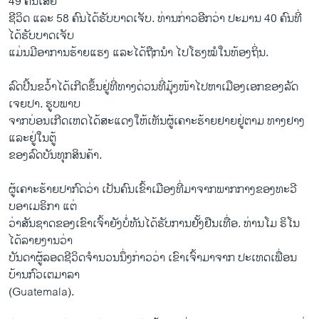
49 ຄົນເສຍ
ຊີວິດ ແລະ 58 ຄົນໄດ້ຮັບບາດເຈັບ. ທ່ານກ່າວອີກວ່າ ປະມານ 40 ຄົນທີ່
ໄດ້ຮັບບາດເຈັບ
ແມ່ນມີອາການຮ້າຍແຮງ ແລະໄດ້ຖືກນຳ ໄປໂຮງໝໍໃນທ້ອງຖິ່ນ.
ລົດປີ້ນຂວ້ຳໄດ້ເກີດຂຶ້ນຢູ່ທີ່ທາງດ່ວນທີ່ມຸ້ງ​ໜ້າ​ໄປ​ຫາເມືອງ​ເອກຂອງລັດ
ເຈຍປາ. ຮູບພາບ
ຈາກບ່ອນເກີດເຫດໄດ້ສະແດງໃຫ້ເຫັນຜູ້ເຄາະຮ້າຍຢາຍຢູ່ຕາມ ທາງຢາງ
ແລະຢູ່ໃນຕູ້
ຂອງລົດບັນທຸກສິນຄ້າ.
ຜູ້ເຄາະຮ້າຍປາກົດວ່າ ເປັນຄົນເຂົ້າເມືອງທີ່ມາຈາກພາກກາງຂອງທະ​ວີ
ບອາເມຣິກາ ແຕ່
ວ່າສັນຊາດຂອງເຂົາເຈົ້າຍັງບໍ່ທັນໄດ້ຮັບການຢັ້ງຢືນເທື່ອ. ທ່ານໂມ ຣິໂນ
ໄດ້ລາຍງານວ່າ
ບັນດາຜູ້ລອດຊີວິດຈຳນວນນຶ່ງກ່າວວ່າ ເຂົາເຈົ້າມາຈາກ ປະເທດເພື່ອນ
ບ້ານກົວເຕມາລາ
(Guatemala).