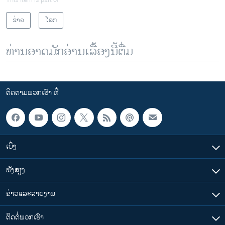
ຂ່າວ
ໂລກ
ທ່ານອາດມັກອ່ານເລື້ອງນີ້ຕື່ມ
ຕິດຕາມພວກເຮົາ ທີ່
ເບິ່ງ
ຟັງສຽງ
ຂ່າວແລະລາຍງານ
ຕິດຕໍ່ພວກເຮົາ