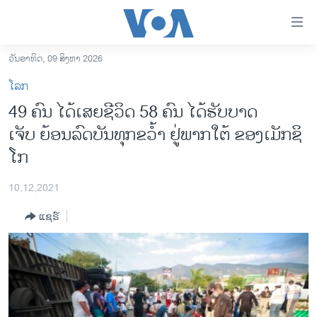
ລິ້ງ
ສຳຫລັບ
ເຂົ້າ
ວັນອາທິດ, 09 ສິງຫາ 2026
ຫາ
ໂຮມເພຈ
ໂລກ
ຂ້າມ
ລາວ
49 ຄົນ ໄດ້ເສຍຊີວິດ 58 ຄົນ ໄດ້ຮັບບາດ
ຂ້າມ
ອາເມຣິກາ
ເຈັບ ຍ້ອນລົດບັນທຸກຂວ້ຳ ຢູ່ພາກໃຕ້ ຂອງເມັກຊິ
ຂ້າມ
ໄປ
ການເລືອກຕັ້ງ ປະທານາທີບໍດີ ສະຫະລັດ 2024
ໂກ
ຫາ
ຂ່າວ​ຈີນ
ຊອກ
10,12,2021
ຄົ້ນ
ໂລກ
ແຊຣ໌
ເອເຊຍ
ອິດສະຫຼະພາບດ້ານການຂ່າວ
ຊີວິດຊາວລາວ
ຊຸມຊົນຊາວລາວ