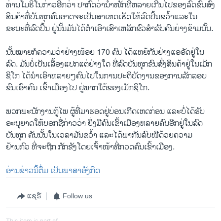
ທ່ານໂມຣິໂນກ່າວອີກວ່າ ປາກົດວ່ານໍ້າໜັກທີ່​ຫລາຍ​ເກີນ​ໄປຂອງ​ລົດຂົນສົ່ງ
ສິນ​ຄ້າ​ທີ່ບັນ​ທຸກ​ຄົນອາດຈະເປັນສາເຫດເຮັດໃຫ້ລົດປີ້ນຂວ້ຳແລະໃນ
ຂະນະທີ່ລົດປິ້ນ ຢູ່ນັ້ນມັນໄດ້ຕຳເອົາເສົາເຫລັກຂົວສຳ​ລັບຄົນຍ່າງຂ້າມນັ້ນ.
ນັ້ນໝາຍ​ກໍຄວາມວ່າຢ່າງໜ້ອຍ 170 ຄົນ ໄດ້ແຫຍ້​ກັນ​ຢ່າງແອອັດຢູ່ໃນ
ລົດ. ມັນບໍ່ເປັນ​ເລື້ອງແປກແຕ່​ຢ່າງ​ໃດ ທີ່ລົດບັນທຸກຂົນສົ່ງສິນ​ຄ້າຢູ່ໃນເມັກ
ຊິໂກ ໄດ້ນຳເອົາຫລາຍໆຄົນໄປໃນການປະຕິບັດງານຂອງ​ການລັກລອບ​
ຂົນ​ເອົາຄົນ ເຂົ້າເມືອງໄປ ຢູ່ພາກໃຕ້ຂອງເມັກຊິໂກ.
ພວກພະນັກງານກູ້ໄພ ຜູ້ທີ່ມາຮອດຢູ່ບ່ອນເກີດເຫດກ່ອນ ແລະບໍ່ໄດ້ຮັບ
ອະນຸຍາດໃຫ້ບອກຊື່ກ່າວວ່າ ຍິ່ງ​ມີຄົນເຂົ້າເມືອງຫລາຍຄົນອີກຢູ່ໃນລົດ
ບັນທຸກ ຄັນນັ້ນໃນເວລາມັນຂວ້ຳ ແລະໄດ້ພາກັນລົບໜີດ້ວຍຄວາມ
ຢ້ານກົວ ທີ່ຈະຖືກ ກັກຂັງໂດຍເຈົ້າໜ້າທີ່ກວດຄົນເຂົ້າເມືອງ.
ອ່ານຂ່າວນີ້ຕື່ມ ເປັນພາສາອັງກິດ
ແຊຣ໌
Follow us
This item is part of