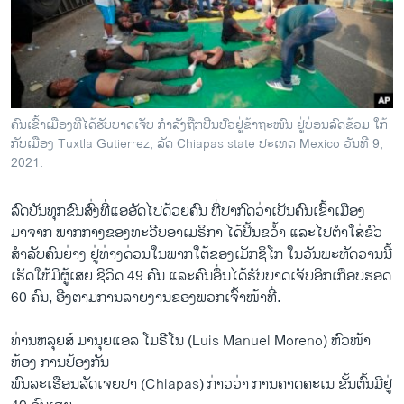
ວິທະຍາສາດ-ເທັກໂນໂລຈີ
ທຸລະກິດ
ພາສາອັງກິດ
ວີດີໂອ
ຄົນເຂົ້່າເມືອງທີ່ໄດ້ຮັບບາດເຈັບ ກຳລັງຖືກປີ່ນປົວຢູ່ຂ້າຖະໜົນ ຢູ່ບ່ອນລົດຂ້ວມ ໃກ້
ສຽງ
ກັບເມືອງ Tuxtla Gutierrez, ລັດ Chiapas state ປະເທດ Mexico ວັນທີ 9,
2021.
ລາຍການກະຈາຍສຽງ
ຕິດຕາມພວກເຮົາ ທີ່
ລົດບັນທຸກຂົນສົ່ງທີ່ແອອັດໄປດ້ວຍຄົນ ທີ່ປາກົດວ່າເປັນຄົນເຂົ້າເມືອງ
ລາຍງານ
ມາຈາກ ພາກກາງຂອງ​ທະ​ວີບອາເມຣິກາ ໄດ້ປິ້ນຂວ້ຳ ແລະໄປຕຳໃສ່ຂົວ
ສຳ​ລັບ​ຄົນ​ຍ່າງ ຢູ່​ທ່າງ​ດ່ວນໃນພາກໃຕ້ຂອງເມັກຊິໂກ ໃນວັນພະຫັດວານນີ້
ເຮັດໃຫ້ມີຜູ້ເສຍ ຊີວິດ 49 ຄົນ ແລະຄົນ​ອື່ນໄດ້ຮັບບາດເຈັບອີກເກືອບຮອດ
ພາສາຕ່າງໆ
60 ຄົນ, ອີງ​ຕາມການລາຍງານຂອງພວກເຈົ້າໜ້າທີ່.
ທ່ານຫລຸຍສ໌ ມານຸຍແອລ ໂມຣີໂນ (Luis Manuel Moreno) ຫົວໜ້າ
ຫ້ອງ ການປ້ອງກັນ
ພົນລະເຮືອນລັດເຈຍປາ (Chiapas) ກ່າວວ່າ ການຄາດຄະເນ ຂັ້ນຕົ້ນມີຢູ່