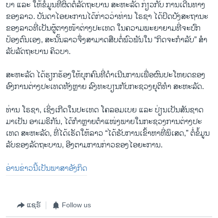
ບາ ແລະ ໃຫ້​ຂໍ້​ມູນ​ທີ່​ຜິດ​ຕໍ່​ລັດ​ຖະ​ບານ ສະ​ຫະ​ລັດ ກ່ຽວ​ກັບ ການ​ເດີນ​ທາງ​
ຂອງ​ລາວ. ບັນ​ດາ​ໄອ​ຍະ​ການ​ໄດ້​ກ່າວ​ວ່າ​ທ່ານ ໂຣ​ຊາ ໄດ້​ປິດ​ບັງ​ສະ​ຖາ​ນະ​
ຂອງ​ລາວ​ທີ່​ເປັນ​ຜູ້​ຕາງ​ໜ້າ​ຕ່າງ​ປະ​ເທດ ໃນ​ຄວາມ​ພະ​ຍາ​ຍາມ​ທີ່​ຈະ​ປົກ​
ປ້ອງ​ຕົນ​ເອງ, ສະ​ນັ້ນ​ລາວ​ຈຶ່ງ​ສາ​ມາດ​ສືບ​ຕໍ່​ພົວ​ພັນ​ໃນ “ກິດ​ຈະ​ກຳ​ລັບ​” ສຳ​
ລັບ​ລັດ​ຖະ​ບານ ຄິວ​ບາ.
ສະ​ຫະ​ລັດ ໄດ້​ຮຽກ​ຮ້ອງ​ໃຫ້​ບຸກ​ຄົນ​ທີ່​ດຳ​ເນີນ​ການ​ເພື່ອ​ຜົນ​ປະ​ໂຫຍດ​ຂອງ​
ອົງ​ການ​ຕ່າງ​ປະ​ເທດ​ທັງຫຼາຍ ​ລົງ​ທະ​ບຽນ​ກັບ​ກະ​ຊວງ​ຍຸ​ຕິ​ທຳ ສະ​ຫະ​ລັດ.
ທ່ານ ໂຣ​ຊາ, ເຊິ່ງ​ເກີດ​ໃນ​ປະ​ເທດ ໂຄ​ລອມ​ເບຍ ແລະ ​ປ່ຽນ​ເປັນ​ສັນ​ຊາດ
ມາ​ເປັນ ອາ​ເມ​ຣິ​ກັນ, ໄດ້​ກຳ​ຫຼາຍ​ຕຳ​ແໜ່ງ​ພາຍ​ໃນ​ກະ​ຊວງ​ການ​ຕ່າງ​ປະ​
ເທດ ສະ​ຫະ​ລັດ, ທີ່​ໄດ້​ເຮັດ​ໃຫ້​ລາວ “ໄດ້​ຮັບ​ການ​ເຂົ້າ​ຫາ​ທີ່​ພິ​ເສດ,” ຕໍ່​ຂໍ້​ມູນ​
ລັບ​ຂອງ​ລັດ​ຖະ​ບານ, ອີງ​ຕາມ​ການ​ກ່າວ​ຂອງ​ໄອ​ຍະ​ການ.
ອ່ານ​ຂ່າວນີ້​ເປັນ​ພາ​ສາ​ອັງ​ກິດ
ແຊຣ໌
Follow us