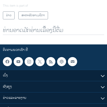
This item is part of
ຂ່າວ
ສະຫະລັດອາເມຣິກາ
ທ່ານອາດມັກອ່ານເລື້ອງນີ້ຕື່ມ
ຕິດຕາມພວກເຮົາ ທີ່
ເບິ່ງ
ຟັງສຽງ
ຂ່າວແລະລາຍງານ