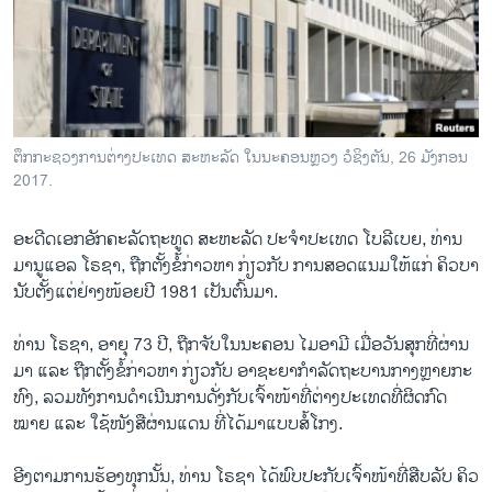
ວິທະຍາສາດ-ເທັກໂນໂລຈີ
ທຸລະກິດ
ພາສາອັງກິດ
ວີດີໂອ
ຕຶກ​ກະ​ຊວງ​ການ​ຕ່າງ​ປະ​ເທດ ສະ​ຫະ​ລັດ ໃນ​ນະ​ຄອນຫຼວງ ວໍ​ຊິງ​ຕັນ, 26 ມັງ​ກອນ
ສຽງ
2017.
ລາຍການກະຈາຍສຽງ
ຕິດຕາມພວກເຮົາ ທີ່
ອະ​ດີດ​ເອກ​ອັກ​ຄະ​ລັດ​ຖະ​ທູດ ສະ​ຫະ​ລັດ ປະ​ຈຳ​ປະ​ເທດ ໂບ​ລີ​ເບຍ, ທ່ານ
ລາຍງານ
ມາ​ນູ​ແອ​ລ ໂຣ​ຊາ, ຖືກ​ຕັ້ງ​ຂໍ້​ກ່າວ​ຫາ ກ່ຽວ​ກັບ ການ​ສອດ​ແນມ​ໃຫ້​ແກ່ ຄິວ​ບາ
ນັບ​ຕັ້ງ​ແຕ່​ຢ່າງ​ໜ້ອຍ​ປີ 1981 ເປັນ​ຕົ້ນ​ມາ.
ພາສາຕ່າງໆ
ທ່ານ​ ໂຣ​ຊາ, ອາ​ຍຸ 73 ປີ, ຖືກ​ຈັບ​ໃນ​ນະ​ຄອນ ໄມ​ອາ​ມີ ເມື່ອ​ວັນ​ສຸກ​ທີ່​ຜ່ານ​
ມາ ແລະ ຖືກ​ຕັ້ງ​ຂໍ້​ກ່າວ​ຫາ ກ່ຽວ​ກັບ ອາ​ຊະ​ຍາ​ກຳ​ລັດ​ຖະ​ບານ​ກາງຫຼາຍ​ກະ​
ທົງ, ລວມ​ທັງ​ການ​ດຳ​ເນີນ​ການ​ດັ່ງ​ກັບ​ເຈົ້າ​ໜ້າ​ທີ່​ຕ່າງ​ປະ​ເທດ​ທີ່​ຜິດ​ກົດ​
ໝາຍ ແລະ ໃຊ້​ໜັງ​ສື​ຜ່ານ​ແດນ ​ທີ່​ໄດ້​ມາ​ແບບ​ສໍ້​ໂກງ.
ອີງ​ຕາມ​ການ​ຮ້ອງ​ທຸກ​ນັ້ນ, ທ່ານ ໂຣ​ຊາ ໄດ້​ພົບ​ປະ​ກັບ​ເຈົ້າ​ໜ້າ​ທີ່​ສືບ​ລັບ ຄິວ​