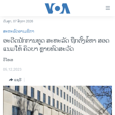
ລິ້ງ
ສຳຫລັບ
ເຂົ້າ
ວັນສຸກ, 07 ສິງຫາ 2026
ຫາ
ໂຮມເພຈ
ສະຫະລັດອາເມຣິກາ
ຂ້າມ
ລາວ
ອະ​ດີດ​ນັກ​ການ​ທູດ ສະ​ຫະ​ລັດ ຖືກ​ຕັ້ງ​ຂໍ້​ຫາ​ ​ສອດ​
ຂ້າມ
ອາເມຣິກາ
ແນມ​ໃຫ້ ຄິວ​ບາ ຫຼາຍ​ທົດ​ສະ​ວັດ
ຂ້າມ
ໄປ
ການເລືອກຕັ້ງ ປະທານາທີບໍດີ ສະຫະລັດ 2024
ຫາ
ວີໂອເອ
ຂ່າວ​ຈີນ
ຊອກ
05,12,2023
ຄົ້ນ
ໂລກ
ແຊຣ໌
ເອເຊຍ
ອິດສະຫຼະພາບດ້ານການຂ່າວ
ຊີວິດຊາວລາວ
ຊຸມຊົນຊາວລາວ