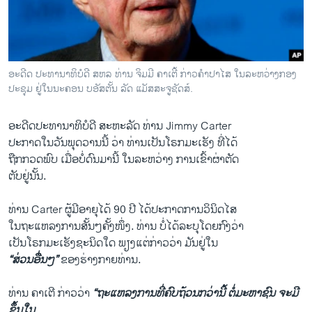
ວິທະຍາສາດ-ເທັກໂນໂລຈີ
ທຸລະກິດ
ພາສາອັງກິດ
ອະດີດ ປະທານາທິບໍດີ ສຫລ ທ່ານ ຈິມມີ ຄາເຕີ້ ກ່າວຄຳປາໄສ ໃນລະຫວ່າງກອງ
ວີດີໂອ
ປະຊຸມ ຢູ່ໃນນະຄອນ ບອັສຕັ້ນ ລັດ ແມັສສະຈູຊັດສ໌.
ສຽງ
ອະດີດ​ປະທານາທິບໍດີ ສະຫະລັດ ທ່ານ Jimmy Carter
ລາຍການກະຈາຍສຽງ
ປະກາດ​ໃນ​ວັນ​ພຸດ​ວານ​ນີ້ ວ່າ ທ່ານ​ເປັນ​ໂຣກມະ​ເຮັງ ທີ່​ໄດ້
ຕິດຕາມພວກເຮົາ ທີ່
​ຖືກ​ກວດ​ພົບ ​ເມື່ອ​ບໍ່​ດົນ​ມາ​ນີ້ ​ໃນ​ລະຫວ່າງ​ ການ​ເຂົ້າຜ່າຕັດ
ລາຍງານ
​ຕັບ​ຢູ່​ນັ້ນ.
ທ່ານ Carter ຜູ້​ມີ​ອາຍຸ​ໄດ້ 90 ປີ ​ໄດ້ປະກາດ​ການ​ວິນິດ​ໄສ
ພາສາຕ່າງໆ
​ໃນຖະ​ແຫລ​ງການສັ້ນໆ​ຄັ້ງໜຶ່ງ. ທ່ານ ບໍ່​ໄດ້​ລະບຸ​ໂດຍ​ກົງ​ວ່າ
​ເປັນ​ໂຣກມະ​ເຮັງ​ຊະນິດ​ໃດ ພຽງ​ແຕ່​ກ່າວ​ວ່າ ມັນ​ຢູ່​ໃນ
“ສ່ວນ​ອື່ນໆ”
ຂອງ​ຮ່າງ​ກາຍ​ທ່ານ.
ທ່ານ ຄາ​ເຕີ ກ່າວ​ວ່າ
“ຖະ​ແຫລ​ງການ​ທີ່​ຄົບ​ຖ້ວນ​ກວ່າ​ນີ້ ຕໍ່​ມະຫາຊົນ ຈະມີ​
ຂຶ້ນ​ໃນ​