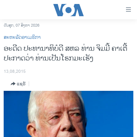
ລິ້ງ
ສຳຫລັບ
ເຂົ້າ
ວັນສຸກ, 07 ສິງຫາ 2026
ຫາ
ໂຮມເພຈ
ສະຫະລັດອາເມຣິກາ
ຂ້າມ
ລາວ
ອະດີດ ປະທານາທິບໍດີ ສຫລ ທ່ານ ຈິມມີ້ ຄາເຕີ້
ຂ້າມ
ອາເມຣິກາ
ປະກາດວ່າ ທ່ານເປັນໂຣກມະເຮັງ
ຂ້າມ
ໄປ
ການເລືອກຕັ້ງ ປະທານາທີບໍດີ ສະຫະລັດ 2024
ຫາ
13,08,2015
ຂ່າວ​ຈີນ
ຊອກ
ແຊຣ໌
ຄົ້ນ
ໂລກ
ເອເຊຍ
ອິດສະຫຼະພາບດ້ານການຂ່າວ
ຊີວິດຊາວລາວ
ຊຸມຊົນຊາວລາວ