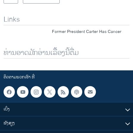
Links
Former President Carter Has Cancer
ທ່ານອາດມັກອ່ານເລື້ອງນີ້ຕື່ມ
ຕິດຕາມພວກເຮົາ ທີ່
ເບິ່ງ
ຟັງສຽງ