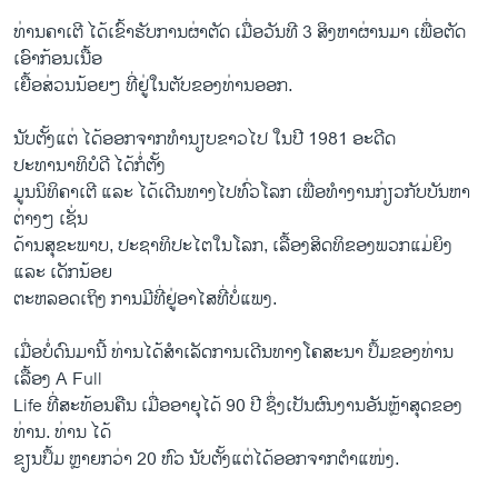
ທ່ານ​ຄາ​ເຕີ ​ໄດ້​ເຂົ້າຮັບ​ການຜ່າຕັດ ​ເມື່ອ​ວັນ​ທີ 3 ສິງຫາ​ຜ່ານ​ມາ ​ເພື່ອ​ຕັດ​
ເອົາກ້ອນເນື້ອ​
ເຍື້ອສ່ວນນ້ອຍໆ ທີ່ຢູ່​ໃນ​ຕັບ​ຂອງ​ທ່ານ​ອອກ.
ນັບ​ຕັ້ງ​ແຕ່ ​ໄດ້​ອອກ​ຈາກ​ທຳນຽບຂາວ​ໄປ ​ໃນ​ປີ 1981 ອະດີດ​
ປະທານາທິບໍດີ ​ໄດ້​ກໍ່ຕັ້ງ
ມູນ​ນິທິຄາ​ເຕີ ​ແລະ ​ໄດ້​ເດີນທາງ​ໄປ​ທົ່ວ​ໂລກ ​ເພື່ອ​ທຳ​ງານ​ກ່ຽວ​ກັບ​ບັນຫາ​
ຕ່າງໆ ​ເຊັ່ນ
ດ້ານ​ສຸຂະພາບ, ປະຊາທິປະ​ໄຕ​ໃນ​ໂລກ, ​ເລື້ອງສິດທິ​ຂອງ​ພວກແມ່ຍິງ ​
ແລະ ​ເດັກ​ນ້ອຍ
ຕະຫລອດ​ເຖິງ​ ການ​ມີ​ທີ່ຢູ່​ອາ​ໄສ​ທີ່​ບໍ່​ແພງ.
​ເມື່ອ​ບໍ່​ດົນ​ມາ​ນີ້ ທ່ານ​ໄດ້​ສຳ​ເລັດ​ການ​ເດີນທາງ​ໂຄສະນາ ປຶ້ມຂອງ​ທ່ານ ​
ເລື້ອງ A Full
Life ທີ່​ສະທ້ອນ​ຄືນ ເມື່ອ​ອາຍຸ​ໄດ້ 90 ປີ ຊຶ່ງ​ເປັນ​ຜົນງານ​ອັນຫຼ້າສຸດ​ຂອງ
ທ່ານ. ທ່ານ ​ໄດ້​
ຂຽນ​ປຶ້ມ ຫຼາຍກວ່າ 20 ຫົວ ນັບ​ຕັ້ງ​ແຕ່​ໄດ້​ອອກ​ຈາກ​ຕຳ​ແໜ່​ງ.