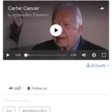
Carter Cancer
by
ສຽງອາເມຣິກາ ວີໂອເອລາວ
No media source currently available
0:00
0:40
ລິງໂດຍກົງ
ແຊຣ໌
Follow us
This item is part of
ຂ່າວ
ສະຫະລັດອາເມຣິກາ