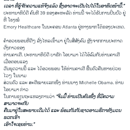
ເວລາ ທີ່​ຮູ້ຈັກ​ຄວາມ​ແທ້​ຈິງ​ແລ້ວ ຊຶ່ງອາດ​ຈະ​ເປັນ​ໄປ​ໄດ້​ໃນ​ອາທິດ​ໜ້າ​ນີ້.”
ປະທານາທິບໍດີ ຄົນທີ 39 ຂອງ​ສະຫະລັດ ທ່ານ​ນີ້ ຈະ​ໄດ້​ຮັບ​ການ​ປິ່ນປົວ ຢູ່​
ທີ່ ​ໂຮງໝໍ
Emory Healthcare ​ໃນ​ນະຄອນ Atlanta ຢູ່ທາງ​ພາກ​ໃຕ້ຂອງ​ປະ​ເທດ.
ຄຳ​ອວຍພອນ​ທີ່​ດີໆ ລັ່ງ​ໄຫລ​ເຂົ້າມາ ຢູ່​ໃນ​ສື່​ສັງຄົມ ຫຼັງຈາກການ​ປະກາດ
ດັ່ງ​ກາວ​ຂອງ​
ທ່ານຄາ​ເຕີ. ປະທານາທິບໍດີ ບາຣັກ ​ໂອ​ບາ​ມາ ​ໄດ້​ໂອ້​ລົມ​ກັບ​ທ່ານຄາ​ເຕີ ​
ເມື່ອ​ຕອນ​ແລງ
​ວັນ​ພຸດ​ວານ​ນີ້ ​ແລະ ​ໄດ້​ອວຍພອນ ​ໃຫ້​ທ່ານ​ຄາ​ເຕີ ຟື້ນ​ຕົວ​ຄືນຫາຍ​ປ່ວຍ
ໄວໆ ​ໃນ​ນາມ​
ສ່ວນ​ຕົວ ​ແລະ ສະຕີ​ໝາຍ​ເລກ​ໜຶ່ງ ທ່ານ​ນາງ Michelle Obama. ທ່ານ​
ໂອ​ບາ​ມາ ​ກ່າວ
​ໃນ​ການ​ຂຽນ​ຖະ​ແຫລ​ງການວ່າ
“ຈິ​ມມີ້ ທ່ານ​ເປັນ​ຄົນໜຶ່ງ ​ທີ່​ມີ​ຄວາມ​
ສາມາດ​ຈະ​ກັບ​
ຄືນ​ມາ​ຢູ່​ໃນ​ສະພາບ​ເດີມ​ໄດ້ ​ແລະ ພ້ອມ​ກັນ​ກັບ​ຊາວ​ອາ​ເມຣິກາ​ທັງ​ມວນ
ພວກ​ເຮົາ
ເອົາ​ໃຈເຊຍ​ທ່ານ.”