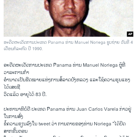
ວິທະຍາສາດ-ເທັກໂນໂລຈີ
ທຸລະກິດ
ພາສາອັງກິດ
ວີດີໂອ
ອະດີດ​ຜະ​ເດັດ​ການປະ​ເທດ Panama ທ່ານ Manuel Noriega ຮູບຖ່າຍ ວັນທີ 4
ສຽງ
ເດືອນກໍລະກົດ ປີ 1990.
ລາຍການກະຈາຍສຽງ
ອະດີດ​ຜະ​ເດັດ​ການປະ​ເທດ Panama ທ່ານ Manuel Noriega ຜູ້​ທີ່
ຕິດຕາມພວກເຮົາ ທີ່
ວາລະ​ການກຳ
ລາຍງານ
​ອຳນາດເປັນ​ຂີດ​ໝາຍແຫ່ງ​ການ​ສໍ້ລາດ​ບັງຫລວງ ​ແລະໃຊ້ຄວາ​ມຮຸນ​ແຮງ ​
ໄດ້ເສຍຊີ
ວິດ​ແລ້ວ ​ອາຍຸໄດ້​ 83 ປີ.
ພາສາຕ່າງໆ
ປະທານາທິບໍດີ ປະ​ເທດ Panama ທ່ານ Juan Carlos Varela ກ່າວ​ຢູ່​
ໃນ​ການ​ສົ່ງ​
ຂໍ້ຄວາມ​ຂຽນລົງ​ໃນ tweet ວ່າ ການ​ຕາຍ​ຂອງ​ທ່ານ Noriega “ໄດ້ປິດ
ສາກຂັ້ນ​ຕອນ