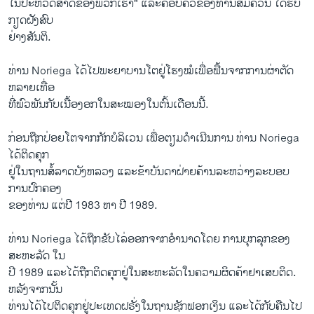
ໃນ​ປະຫວັດສາດ​ຂອງ​ພວກ​ເຮົາ" ​ແລະ​ຄອບຄົວ​ຂອງ​ທ່ານສົ​ມຄວນ ໄດ້​ຮັບ​
ກຽດ​ຝັງ​ສົບ
​ຢ່າງ​ສັນຕິ.
ທ່ານ Noriega ​ໄດ້​ໄປພະຍາບານໂຕຢູ່​ໂຮ​ງໝໍ​ເພື່ອ​ຟື້ນ​ຈາກ​ການຜ່າຕັດ​
ຫລາຍ​ເທື່ອ
ທີ່​ພົວພັນ​ກັບ​ເນື້ອ​ງອກ​ໃນ​ສະໝອງ​ໃນ​ຕົ້ນ​ເດືອນ​ນີ້.
ກ່ອນ​ຖືກ​ປ່ອຍ​ໂຕ​ຈາກກັກບໍລິ​ເວນ ​ເພື່ອ​ຕຽມ​ດຳ​ເນີນ​ການ ທ່ານ Noriega ​
ໄດ້​ຕິດ​ຄຸກ
​ຢູ່ໃນ​ຖານ​ສໍ້​ລາດ​ບັງ​ຫລວງ ​ແລະ​ຂ້າ​ບັນດາ​ຝ່າຍ​ຄ້ານ​ລະຫວ່າງ​ລະບອບ​
ການ​ປົກ​ຄອງ
​ຂອງທ່ານ ແຕ່ປີ 1983 ຫາ ປີ 1989.
ທ່ານ Noriega ​ໄດ້​ຖືກ​ຂັບ​ໄລ່​ອອກ​ຈາກ​ອຳນາດ​ໂດຍ ການ​ບຸກລຸກ​ຂອງ​
ສະຫະລັດ ​ໃນ
​ປີ 1989 ​ແລະ​ໄດ້​ຖືກ​ຕິດ​ຄຸກ​ຢູ່​ໃນ​ສະຫະລັດ​ໃນ​ຄວາມ​ຜິດຄ້າ​ຢາ​ເສບ​ຕິດ.
ຫລັງ​ຈາກ​ນັ້ນ​
ທ່ານ​ໄດ້ໄປ​ຕິດ​ຄຸກ​ຢູ່​ປະ​ເທດ​ຝຣັ່ງ​ໃນ​ຖານ​ຊັກ​ຟອກ​ເງິນ ​ແລະ​ໄດ້​ກັບ​ຄືນ​ໄປ