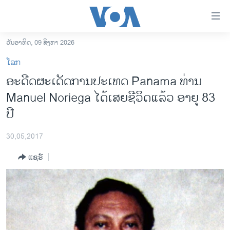
ລິ້ງ
ສຳຫລັບ
ເຂົ້າ
ວັນອາທິດ, 09 ສິງຫາ 2026
ຫາ
ໂຮມເພຈ
ໂລກ
ຂ້າມ
ລາວ
ອະດີດ​ຜະ​ເດັດ​ການປະ​ເທດ Panama ທ່ານ
ຂ້າມ
ອາເມຣິກາ
Manuel Noriega ໄດ້ເສຍຊີວິດແລ້ວ ອາຍຸ 83
ຂ້າມ
ໄປ
ການເລືອກຕັ້ງ ປະທານາທີບໍດີ ສະຫະລັດ 2024
ປີ
ຫາ
ຂ່າວ​ຈີນ
ຊອກ
30,05,2017
ຄົ້ນ
ໂລກ
ແຊຣ໌
ເອເຊຍ
ອິດສະຫຼະພາບດ້ານການຂ່າວ
ຊີວິດຊາວລາວ
ຊຸມຊົນຊາວລາວ