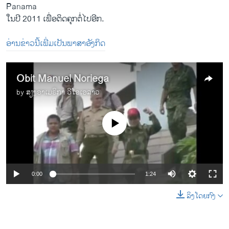
Panama
​ໃນ​ປີ 2011 ​ເພື່ອ​ຕິ​ດຄຸກ​ຕໍ່​ໄປອີກ.
ອ່ານຂ່າວນີ້ເພີ່ມເປັນພາສາອັງກິດ
Obit Manuel Noriega
by
ສຽງອາເມຣິກາ ວີໂອເອລາວ
No media source currently available
0:00
1:24
ລິງໂດຍກົງ