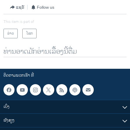
ແຊຣ໌
Follow us
This item is part of
ຂ່າວ
ໂລກ
ທ່ານອາດມັກອ່ານເລື້ອງນີ້ຕື່ມ
ຕິດຕາມພວກເຮົາ ທີ່
ເບິ່ງ
ຟັງສຽງ