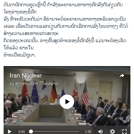
ບັນດາ​ນັກ​ການ​ທູດ​ເຫຼົ່າ​ນີ້ ກຳລັງ​ພະຍາຍາມ​ຫາ​ທາງ​ຕົກລົງ​ກັນ​ກ່ຽວ​ກັບ ​
ໂຄງ​ຮ່າງ​ຂອງ​ຂໍ້​ຕົກ
ລົງ ​ທີ່​ຈະ​ຮັບປະກັນ​ວ່າ ອີຣ່ານຈະ​ບໍ່​ພະຍາຍາມ​ຫາ​ທາງຜະລິດ​ອາວຸດ​ນີວ​
ເຄລຍ ​ເພື່ອ​ເປັນ​ການ​ແລກປ່ຽນ​ກັບ​ການ​ຍົກ​ເລີກ​ການ​ລົງ​ໂທດຕ່າງໆ ​ທີ່​ໄດ້​
ສ້າງ​ຄວາມ​ເສຍ​ຫາຍ​ແກ່ເສດຖະ
ກິດຂອງປະ​ເທດ​ນັ້ນ. ຮ່າງ​ຂັ້ນ​ສຸດ​ທ້າຍ​ຂອງ​ຂໍ້​ຕົກລົ​ງນີ້ ແມ່ນ​ຈະ​ຕ້ອງ​ເຮັດ​
ໃຫ້ແລ້ວ ພາຍໃນ
​ທ້າຍ​ເດືອນ​ມິຖຸນາ.
Iran Nuclear
by
ສຽງອາເມຣິກາ ວີໂອເອລາວ
No media source currently available
0:00
1:36