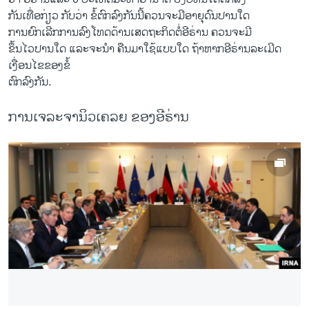
ກັນ​ເທື່ອ​ກ່ຽວ ກັບ​ວ່າ ຂໍ້​ຕົກລົງ​ກັນ​ນີ້ຄວນ​ຈະມີ​ອາຍຸ​ດົນ​ປານ​ໃດ ​
ການ​ຍົກ​ເລີກ​ການ​ລົງ​ໂທດ​ດ້ານ​ເສດຖະກິດ​ຕໍ່​ອີຣ່ານ​ ຄວນ​ຈະ​ມີ​
ຂຶ້ນໄວ​ປານ​ໃດ ​ແລະ​ຈະນຳ ຄືນ​ມາ​ໃຊ້​ແບບ​ໃດ ຖ້າ​ຫາກ​ອີຣ່ານລະ​ເມີດ​
ເງື່ອນ​ໄຂ​ຂອງ​ຂໍ້
​ຕົກ​ລົງ​ກັນ​.
ການເຈລະຈານິວເຄລຍ ຂອງອີຣ່ານ