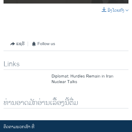
ລິງໂດຍກົງ
ແຊຣ໌
Follow us
Links
Diplomat: Hurdles Remain in Iran
Nuclear Talks
ທ່ານອາດມັກອ່ານເລື້ອງນີ້ຕື່ມ
ຕິດຕາມພວກເຮົາ ທີ່