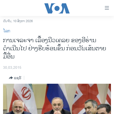
ລິ້ງ
ສຳຫລັບ
ເຂົ້າ
ວັນຈັນ, 10 ສິງຫາ 2026
ຫາ
ໂຮມເພຈ
ໂລກ
ຂ້າມ
ລາວ
ການເຈລະຈາ ເລື້ອງນີວເຄລຍ ຂອງອີຣ່ານ
ຂ້າມ
ອາເມຣິກາ
ດຳເນີນໄປ ຢ່າງຮີບຮ້ອນຂຶ້ນ ກ່ອນວັນເສ້ນຕາຍ
ຂ້າມ
ໄປ
ການເລືອກຕັ້ງ ປະທານາທີບໍດີ ສະຫະລັດ 2024
ມື້ອື່ນ
ຫາ
ຂ່າວ​ຈີນ
ຊອກ
30,03,2015
ຄົ້ນ
ໂລກ
ແຊຣ໌
ເອເຊຍ
ອິດສະຫຼະພາບດ້ານການຂ່າວ
ຊີວິດຊາວລາວ
ຊຸມຊົນຊາວລາວ