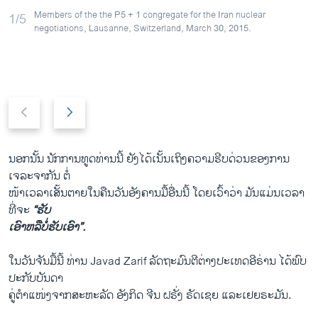
Members of the the P5 + 1 congregate for the Iran nuclear
1/5
negotiations, Lausanne, Switzerland, March 30, 2015.
P
N
r
e
e
x
v
t
ນອກ​ນັ້ນ ນັກ​ການ​ທູດ​ທ່ານ​ນີ້ ຍັງ​ໄດ້​ເນັ້ນ​ເຖິງ​ຄວາມ​ຮີບ​ດ່ວນ​ຂອງ​ການ​
i
s
ເຈລະຈາ​ກັນ​ ​ຕໍ່
o
l
ໜ້າ​ເວລາ​ເສັ້ນ​ຕາຍໃນ​ຄືນ​ວັນ​ອັງຄານ​ມື້​ອື່ນ​ນີ້ ​ໂດຍ​ເວົ້າ​ວ່າ ມັນ​ແມ່ນເວລາ
u
i
ທີ່​ຈະ
“ຮັບ
s
d
​ເອົາ​ຫລື​ບໍ່​ຮັບ​ເອົາ”.
s
e
l
​ໃນ​ວັນ​ຈັນ​ມື້​ນີ້ ທ່ານ Javad Zarif ລັດຖະມົນຕີ​ຕ່າງປະ​ເທດ​ອີຣ່ານ ​ໄດ້​ພົບ​
i
ປະ​ກັບ​ບັນດາ
d
​ຄູ່​ຕຳ​ແໜ່​ງຈາກ​ສະຫະລັດ ອັງກິດ ຈີນ ຝຣັ່ງ ຣັດ​ເຊຍ ​ແລະ​ເຢຍຣະມັນ.
e