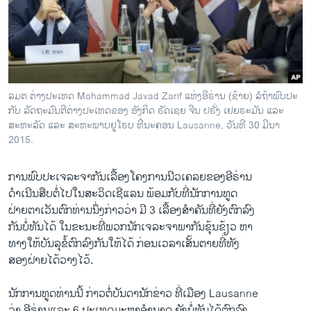
ວິທະຍາສາດ-ເທັກໂນໂລຈີ
ທຸລະກິດ
ພາສາອັງກິດ
ວີດີໂອ
ລມຕ ຕ່າງປະເທດ Mohammad Javad Zarif ແຫ່ງອີຣ່ານ (ຊ້າຍ) ລໍຖ້າພົບປະ
ສຽງ
ກັບ ລັດຖະມົນຕີຕ່າງປະເທດຂອງ ອັງກິດ ຣັດເຊຍ ຈີນ ຝຣັ່ງ ເຢຍຣະມັນ ແລະ
ສະຫະລັດ ແລະ ສະຫະພາບຢູໂຣບ ທີ່ນະຄອນ Lausanne, ວັນທີ 30 ມີນາ
ລາຍການກະຈາຍສຽງ
2015.
ຕິດຕາມພວກເຮົາ ທີ່
ລາຍງານ
ການ​ພົບ​ປະ​ເຈລະຈາ​ກັນ​ເລື້ອງໂຄງການ​ນີວ​ເຄລຍຂອງ​ອີຣ່ານ
ດຳ​ເນີນສືບ​ຕໍ່​ໄປ​ໃນ​ສະ​ວິດ​ເຊີ​ແລນ ພ້ອມ​ກັບ​ທີ່​ນັກ​ການ​ທູດ​
ຝ່າຍ​ຕາ​ເວັນ​ຕົກ​ທ່ານ​ນຶ່ງ​ກ່າວ​ວ່າ ມີ 3 ​ເລື້ອງ​ສຳຄັນ​ທີ່​ຍັງ​ຕົກລົງ​
ພາສາຕ່າງໆ
ກັນ​ບໍ່​ທັນ​ໄດ້ ​ໃນ​ຂະນະ​ທີ່​ພວກ​ນັກ​ເຈລະ​ຈາ​ພາກັນ​ຂຸ້ນຂ້ຽວ ​ຫາ​
ທາງ​ໃຫ້ບັນລຸ​ຂໍ້​ຕົກລົງ​ກັນໃຫ້ໄດ້ ກ່ອນ​ເວລາ​ເສັ້ນ​ຕາຍ​ທີ່​ທັງ​
ສອງ​ຝ່າຍ​ໄດ້​ວາງ​ໄວ້.
ນັກ​ການ​ທູດທ່ານ​ນີ້ ກ່າວ​ຕໍ່​ບັນດາ​ນັກ​ຂ່າວ ທີ່​ເມືອງ Lausanne
ວ່າ ອີຣ່ານ​ແລະ 6 ປະ​ເທດ​ມະຫາ​ອຳນາດ ​ຍັງ​ບໍ່​ທັນ​ໄດ້​ຕົກ​ລົງ​