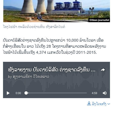
ວິທະຍາສາດ-ເທັກໂນໂລຈີ
ທຸລະກິດ
ພາສາອັງກິດ
ໂຮງໄຟຟ້າ ຜະລິດດ້ວຍຖ່ານຫິນ ຫົງສາລິກໄນຕ໌
ວີດີໂອ
ບັນດາບໍລິສັດຕ່າງຊາດລົງທຶນໄປຫຼາຍກວ່າ 10,000 ລ້ານໂດລາ ເພື່ອ
ສຽງ
ກໍ່ສ້າງເຂື່ອນໃນ ລາວ ໄດ້ເຖິງ 28 ໂຄງການທີ່ສາມາດຜະລິດພະລັງງານ
ລາຍການກະຈາຍສຽງ
ໄຟຟ້າໄດ້ເພີ່ມຂຶ້ນເຖິງ 4,374 ເມກະວັດໃນຊ່ວງປິ 2011-2015.
ຕິດຕາມພວກເຮົາ ທີ່
ລາຍງານ
ຟັງລາຍງານ ບັນດາບໍລິສັດ ຕ່າງຊາດລົງທຶນ ໄປຫຼາຍກວ່າ 10,000 ລ້ານໂດລາ ເພື່ອກໍ່ສ້າງເຂື່ອນໃນ ລາວ
by
ສຽງອາເມຣິກາ ວີໂອເອລາວ
ພາສາຕ່າງໆ
No media source currently available
0:00
4:59
ລິງໂດຍກົງ