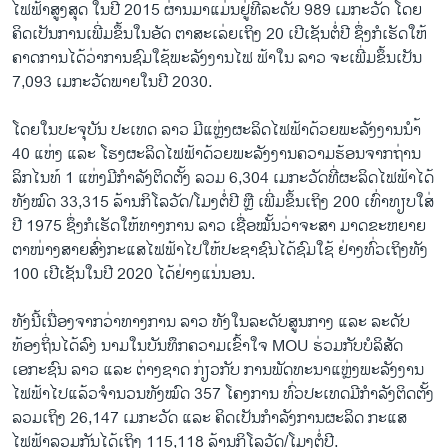
ໄຟຟ້າສູງສຸດ ໃນປີ 2015 ຜ່ານມາແມ່ນຢູ່ທີ່ລະດັບ 989 ເມກະວັດ ໂດຍ
ຄິດເປັນການເພີ່ມຂຶ້ນໃນອັດ ຕາສະເລ່ຍເຖິງ 20 ເປີເຊັນຕໍ່ປີ ຊຶ່ງກໍເຮັດໃຫ້
ຄາດການໄດ້ວ່າການຊົມໃຊ້ພະລັງງານໄຟ ຟ້າໃນ ລາວ ຈະເພີ່ມຂຶ້ນເປັນ
7,093 ເມກະວັດພາຍໃນປີ 2030.
ໂດຍໃນປະຈຸບັນ ປະເທດ ລາວ ມີແຫຼ່ງຜະລິດໄຟຟ້າດ້ວຍພະລັງງານນຳ້
40 ແຫ່ງ ແລະ ໂຮງຜະລິດໄຟຟ້າດ້ວຍພະລັງງານຄວາມຮ້ອນຈາກຖ່ານ
ລິກໄນທ໌ 1 ແຫ່ງມີກຳລັງຕິດຕັ້ງ ລວມ 6,304 ເມກະວັດທີ່ຜະລິດໄຟຟ້າໄດ້
ທັງໝົດ 33,315 ລ້ານກິໂລວັດ/ໂມງຕໍ່ປີ ຫຼື ເພີ່ມຂຶ້ນເຖິງ 200 ເທົ່າທຽບໃສ່
ປີ 1975 ຊຶ່ງກໍເຮັດໃຫ້ທາງການ ລາວ ເຊື່ອໝັ້ນວ່າຈະສາ ມາດຂະຫຍາຍ
ຕາໜ່າງສາຍສົ່ງກະແສໄຟຟ້າໄປໃຫ້ປະຊາຊົນໄດ້ຊົມໃຊ້ ຢ່າງທົ່ວເຖິງທັງ
100 ເປີເຊັນໃນປີ 2020 ໄດ້ຢ່າງແນ່ນອນ.
ທັງນີ້ເນື່ອງຈາກວ່າທາງການ ລາວ ທັງໃນລະດັບສູນກາງ ແລະ ລະດັບ
ທ້ອງຖິ່ນໄດ້ລົງ ນາມໃນບັນທຶກຄວາມເຂົ້າໃຈ MOU ຮ່ວມກັບບໍລິສັດ
ເອກະຊົນ ລາວ ແລະ ຕ່າງຊາດ ກ່ຽວກັບ ການພັດທະນາແຫຼ່ງພະລັງງານ
ໄຟຟ້າໄປແລ້ວຈຳນວນທັງໝົດ 357 ໂຄງການ ທົ່ວປະເທດມີກຳລັງຕິດຕັ້ງ
ລວມເຖິງ 26,147 ເມກະວັດ ແລະ ຄິດເປັນກຳລັງການຜະລິດ ກະແສ
ໄຟຟ້າລວມກັນໄດ້ເຖິງ 115,118 ລ້ານກິໂລວັດ/ໂມງຕໍ່ປີ.