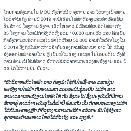
ໂດຍການລົງນາມໃນ MOU ດັ່ງກ່າວນີ້ ທາງການ ລາວ ໄດ້ວາງເປົ້າໝາຍ
ໄວ້ວ່າຈົນເຖິງ ທ້າຍປີ 2019 ຈະມີເຂື່ອນໄຟຟ້າທີ່ສ້າງແລ້ວສຳເລັດເພີ່ມ
ຂຶ້ນອີິກ 45 ໂຄງການ ຊຶ່ງຈະ ເຮັດໃຫ້ ລາວ ມີເຂື່ອນທີ່ຜະລິດໄຟຟ້າເຖິງ
85 ໂຄງການ ໂດຍມີກຳລັງຕິດຕັ້ງລວມ 10,000 ເມກະວັດ ແລະ ຄິດເປັນ
ກຳລັງການຜະລິດກະແສໄຟຟ້າໄດ້ເກືອບ 50,000 ລ້ານກິໂລວັດ/ໂມງໃນ
ປີ 2019 ຊຶ່ງຖືເປັນບາດກ້າວສຳຄັນຂອງການພັດທະນາ ລາວ ໃຫ້ ເປັນຜູ້
ສົ່ງອອກໄຟຟ້າລາຍໃຫຍ່ ຫຼື ເປັນໝໍ້ໄຟຂອງ ເອເຊຍ ໃນໄລຍະຕໍ່ໄປ ດັ່ງທີ່
ທ່ານ ຄຳມະນີ ອິນທິລາດ ລັດຖະມົນຕີວ່າການກະຊວງພະລັງງານ ແລະ ບໍ່
ແຮ່ ໄດ້ໃຫ້ການຢືນ ຢັນວ່າ.
"ລັດວິສາຫະກິດໄຟຟ້າ ລາວ ຕ້ອງນຳໃຊ້ກົນໄຟຊື້-ຂາຍ ແລກປ່ຽນ
ພະລັງງານໄຟຟ້າ ກັບພາຍນອກ ແບບລະບົບສູ່ລະບົບ ໄຟຟ້າ ລາວ
ສາມາດຂາຍພະລັງງານໄຟຟ້າໃຫ້ ກັບ ສິງກະໂປ ຊຶ່ງປະຈຸບັນນີ້ກໍມີການ
ສຶກສາຢູ່ ຄາດວ່າຈະບັນລຸໃນຕໍ່ໜ້ານີ້ ພ້ອມກັນ ນັ້ນ ກໍຕອບສະໜອງໄຟຟ້າ
ໃຫ້ກັບຂະແໜງຫຼັກ ກໍຄືວຽກງານການກະສິກຳ ແລ້ວກະ ຮັບໃຊ້ຂົງເຂດ
ອຸດສາຫະກຳຂະໜາດໃຫຍ່ໃຫ້ທົ່ວເຖິງ ແລະ ພຽງພໍ."