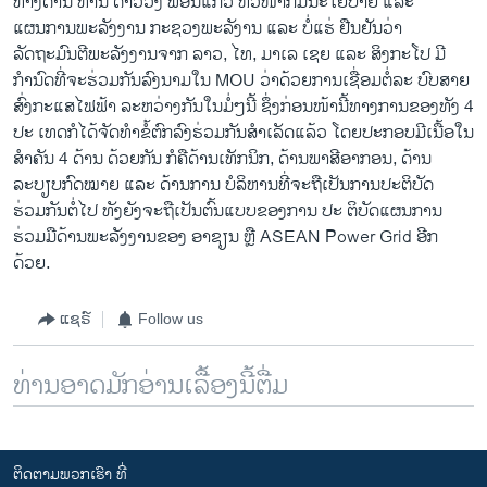
ທາງດ້ານ ທ່ານ ດາວວົງ ພອນແກ້ວ ຫົວໜ້າກົມນະໂຍບາຍ ແລະ
ແຜນການພະລັງງານ ກະຊວງພະລັງານ ແລະ ບໍ່ແຮ່ ຢືນຢັນວ່າ
ລັດຖະມົນຕີພະລັງງານຈາກ ລາວ, ໄທ, ມາເລ ເຊຍ ແລະ ສິງກະໂປ ມີ
ກຳນົດທີ່ຈະຮ່ວມກັນລົງນາມໃນ MOU ວ່າດ້ວຍການເຊື່ອມຕໍ່ລະ ບົບສາຍ
ສົ່ງກະແສໄຟຟ້າ ລະຫວ່າງກັນໃນມໍ່ໆນີ້ ຊຶ່ງກ່ອນໜ້ານີ້ທາງການຂອງທັງ 4
ປະ ເທດກໍໄດ້ຈັດທຳຂໍ້ຕົກລົງຮ່ວມກັນສຳເລັດແລ້ວ ໂດຍປະກອບມີເນື້ອໃນ
ສຳຄັນ 4 ດ້ານ ດ້ວຍກັນ ກໍຄືດ້ານເທັກນິກ, ດ້ານພາສີອາກອນ, ດ້ານ
ລະບຽບກົດໝາຍ ແລະ ດ້ານການ ບໍລິຫານທີ່ຈະຖືເປັນການປະຕິບັດ
ຮ່ວມກັນຕໍ່ໄປ ທັງຍັງຈະຖືເປັນຕົ້ນແບບຂອງການ ປະ ຕິບັດແຜນການ
ຮ່ວມມືດ້ານພະລັງງານຂອງ ອາຊຽນ ຫຼື ASEAN Power Grid ອີກ
ດ້ວຍ.
ແຊຣ໌
Follow us
ທ່ານອາດມັກອ່ານເລື້ອງນີ້ຕື່ມ
ຕິດຕາມພວກເຮົາ ທີ່