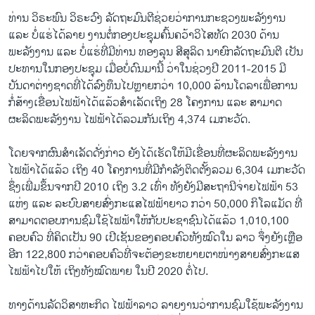
ທ່ານ ວິຣະພົນ ວິຣະວົງ ລັດຖະມົນຕີຊ່ວຍວ່າການກະຊວງພະລັງງານ
ແລະ ບໍ່ແຮ່ໄດ້ລາຍ ງານຕໍ່ກອງປະຊຸມຄົ້ນຄວ້າວິໄສທັດ 2030 ດ້ານ
ພະລັງງານ ແລະ ບໍ່ແຮ່ທີ່ມີທ່ານ ທອງລຸນ ສີສຸລິດ ນາຍົກລັດຖະມົນຕີ ເປັນ
ປະທານໃນກອງປະຊຸມ ເມື່ອບໍ່ດົນມານີ້ ວ່າໃນຊ່ວງປີ 2011-2015 ມີ
ບັນດາຕ່າງຊາດທີ່ໄດ້ລົງທຶນໄປຫຼາຍກວ່າ 10,000 ລ້ານໂດລາເພື່ອການ
ກໍ່ສ້າງເຂື່ອນໄຟຟ້າໄດ້ແລ້ວສຳເລັດເຖິງ 28 ໂຄງການ ແລະ ສາມາດ
ຜະລິດພະລັງງານ ໄຟຟ້າໄດ້ລວມກັນເຖິງ 4,374 ເມກະວັດ.
ໂດຍຈາກຜົນສຳເລັດດັ່ງກ່າວ ຍັງໄດ້ເຮັດໃຫ້ມີເຂື່ອນທີ່ຜະລິດພະລັງງານ
ໄຟຟ້າໄດ້ແລ້ວ ເຖິງ 40 ໂຄງການທີ່ມີກຳລັງຕິດຕັ້ງລວມ 6,304 ເມກະວັດ
ຊຶ່ງເພີ່ມຂຶ້ນຈາກປີ 2010 ເຖິງ 3.2 ເທົ່າ ທັງຍັງມີສະຖານີຈ່າຍໄຟຟ້າ 53
ແຫ່ງ ແລະ ລະບົບສາຍສົ່ງກະແສໄຟຟ້າຍາວ ກວ່າ 50,000 ກິໂລແມັດ ທີ່
ສາມາດຕອບການຊົມໃຊ້ໄຟຟ້າໃຫ້ກັບປະຊາຊົນໄດ້ແລ້ວ 1,010,100
ຄອບຄົວ ທີ່ຄິດເປັນ 90 ເປີເຊັນຂອງຄອບຄົວທັງໝົດໃນ ລາວ ຈຶ່ງຍັງເຫຼືອ
ອີກ 122,800 ກວ່າຄອບຄົວທີ່ຈະຕ້ອງຂະຫຍາຍຕາໜ່າງສາຍສົ່ງກະແສ
ໄຟຟ້າໄປໃຫ້ ເຖິງທັງໝົດພາຍ ໃນປີ 2020 ຕໍ່ໄປ.
ທາງດ້ານລັດວິສາຫະກິດ ໄຟຟ້າລາວ ລາຍງານວ່າການຊົມໃຊ້ພະລັງງານ