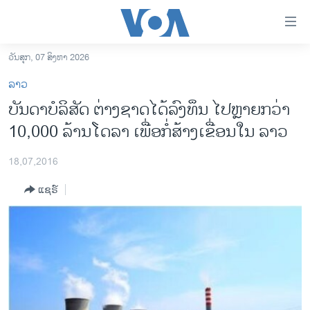
ລິ້ງ
ສຳຫລັບ
ເຂົ້າ
ວັນສຸກ, 07 ສິງຫາ 2026
ຫາ
ໂຮມເພຈ
ລາວ
ຂ້າມ
ລາວ
ບັນດາບໍລິສັດ ຕ່າງຊາດໄດ້ລົງທຶນ ໄປຫຼາຍກວ່າ
ຂ້າມ
ອາເມຣິກາ
10,000 ລ້ານໂດລາ ເພື່ອກໍ່ສ້າງເຂື່ອນໃນ ລາວ
ຂ້າມ
ໄປ
ການເລືອກຕັ້ງ ປະທານາທີບໍດີ ສະຫະລັດ 2024
ຫາ
18,07,2016
ຂ່າວ​ຈີນ
ຊອກ
ແຊຣ໌
ຄົ້ນ
ໂລກ
ເອເຊຍ
ອິດສະຫຼະພາບດ້ານການຂ່າວ
ຊີວິດຊາວລາວ
ຊຸມຊົນຊາວລາວ