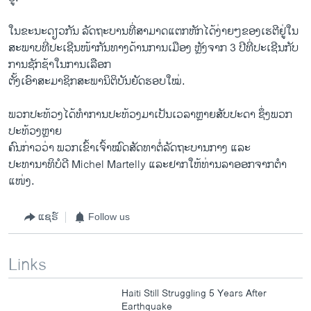
​ໃນ​ຂະນະ​ດຽວ​ກັນ ລັດຖະບານ​ທີ່​ສາມາດ​ແຕກ​ຫັກ​ໄດ້​ງ່າຍໆ​ຂອງ​ເຮ​ຕີຢູ່​ໃນ​
ສະພາບ​ທີ່​ປະ​ເຊີນ​ໜ້າ​ກັນ​ທາງ​ດ້ານ​ການ​ເມືອງ ຫຼັງ​ຈາກ 3 ປີ​ທີ່ປະ​ເຊີນ​ກັບ​
ການ​ຊັກ​ຊ້າ​ໃນ​ການ​ເລືອກ​
ຕັ້ງ​ເອົາ​ສະມາຊິກ​ສະພາ​ນິຕິບັນຍັດ​ຮອບ​ໃໝ່​.
ພວກ​ປະ​ທ້ວງ​ໄດ້ທຳ​ການ​ປະ​ທ້ວງ​ມາ​ເປັນ​ເວລາ​ຫຼາຍ​ສັບປະດາ ຊຶ່ງ​ພວກ​
ປະ​ທ້ວງ​ຫຼາຍ​
ຄົນ​ກ່າວ​ວ່າ ພວກ​ເຂົ້າ​ເຈົ້າໝົດ​ສັດທາ​ຕໍ່​ລັດຖະບານ​ກາງ ​ແລະ​
ປະທານາທິບໍດີ Michel Martelly ​ແລະ​ຢາກ​ໃຫ້​ທ່າ​ນລາ​ອອກ​ຈາກ​ຕຳ​
ແໜ່​ງ.​
ແຊຣ໌
Follow us
Links
Haiti Still Struggling 5 Years After
Earthquake