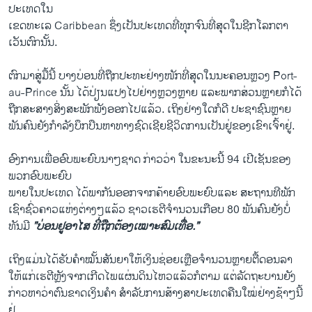
ປະ​ເທດ​ໃນ
​ເຂດ​ທະ​ເລ Caribbean ຊຶ່ງ​ເປັນ​ປະ​ເທດ​ທີ່​ທຸກ​ຈົນ​ທີ່​ສຸດ​ໃນຊີກ​ໂລກ​ຕາ​
ເວັນ​ຕົກ​ນັ້ນ.
ຕົກ​ມາ​ສູ່​ມື້​ນີ້ ບາງ​ບ່ອນ​ທີ່​ຖືກ​ປະ​ທະ​ຢ່າງ​ໜັກ​ທີ່​ສຸດ​ໃນ​ນະຄອນຫຼວງ Port-
au-Prince ນັ້ນ ​ໄດ້​ປ່ຽນ​ແປງ​ໄປ​ຢ່າງ​ຫຼວງ​ຫຼາຍ ​ແລະ​ພາກສ່ວນ​ຫຼາຍ​ກໍ​ໄດ້​
ຖືກ​ສະ​ສາງ​ສິ່ງ​ສະ​ພັກ​ພັງ​ອອກ​ໄປ​ແລ້ວ. ​ເຖິງ​ຢ່າງ​ໃດ​ກໍ​ດີ ປະຊາຊົນ​ຫຼາຍ​
ພັນ​ຄົນ​ຍັງ​ກຳລັງ​ບຶກ​ບືນ​ຫາ​ທາງ​ຊົດ​ເຊີຍ​ຊີວິດ​ການເປັນ​ຢູ່​ຂອງ​ເຂົາ​ເຈົ້າ​ຢູ່.
ອົງການ​ເພື່ອ​ອົບ​ພະຍົບນາໆ​ຊາດ ກ່າວ​ວ່າ ​ໃນ​ຂະນະ​ນີ້ 94 ​ເປີ​ເຊັນຂອງ​
ພວກ​ອົບ​ພະຍົບ
ພາຍ​ໃນ​ປະ​ເທດ ​ໄດ້​ພາກັນ​ອອກ​ຈາກ​ຄ້າຍ​ອົບ​ພະຍົບ​ແລະ ສະຖານ​ທີ​ພັກ​
ເຊົາ​ຊົ່ວຄາວ​ແຫ່ງ​ຕ່າງໆ​ແລ້ວ ຊາວ​ເຮ​ຕີຈຳນວນ​ເກືອບ 80 ພັນ​ຄົນຍັງ​ບໍ່​
ທັນ​ມີ
”ບ່ອນຢູອາ​ໄສ ທີ່​ຖືກຕ້ອງ​ເໝາະ​ສົມ​ເທື່ອ.”
​ເຖິງ​ແມ່ນ​ໄດ້​ຮັບ​ຄຳ​ໝັ້ນ​ສັນຍາ​ໃຫ້​ເງິນ​ຊ່ອຍ​ເຫຼືອ​ຈຳນວນ​ຫຼາຍ​ຕື້​ດອນ​ລາ
ໃຫ້​ແກ່​ເຮ​ຕີ​ຫຼັງ​ຈາກ​ເກີດ​ໄພ​ແຜ່ນດິນ​ໄຫວ​ແລ້ວ​ກໍ​ຕາມ ​ແຕ່​ລັດຖະບານ​ຍັງ
ກ່າວ​ຫາ​ວ່າ​ຕົນ​ຂາດ​ເງິນ​ຄຳ ສຳລັບ​ການ​ສ້າງສາ​ປະ​ເທດ​ຄືນ​ໃໝ່​ຢ່າງ​ຊ້າໆ​ນີ້​
ຢູ່.