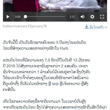
ວິທະຍາສາດ-ເທັກໂນໂລຈີ
ທຸລະກິດ
0:00
2:17
ພາສາອັງກິດ
haitianniversary12january15
ລິງໂດຍກົງ
ວີດີໂອ
ສຽງ
ວັນ​ຈັນ​ມື້​ນີ້ ​ເປັນ​ວັນ​ຂີດ​ໝາຍ​ຄົບຮອບ 5 ປີ​ແຫ່ງ​ໄພແຜ່ນດິນ​
ໄຫວ​ທີ່ສ້າງ​ຄວາມ​ເສຍ​ຫາຍ​ຢ່າງ​ໜັກ​ໃນ Haiti​.
ລາຍການກະຈາຍສຽງ
ຕິດຕາມພວກເຮົາ ທີ່
ລາຍງານ
​ແຜ່ນດິນ​ໄຫວ​ທີ່​ມີ​ຄວາມ​ແຮງ 7.0 ຣິກ​ເຕີ​ໃນ​ວັນ​ທີ 12 ມັງກອນ
ປີ 2010 ​ໄດ້​ສັງຫານ​ປະຊາຊົນ​ຫຼາຍ​ກວ່າ 2 ​ແສນ​ຄົນ. ປະຊາ
ຊົນ​ຈຳນວນ​ຫລາຍ​ກວ່າ 1 ລ້ານ​ຄົນ​ບໍ່​ມີ​ບ່ອນຢູ່​ອາ​ໄສ ຊຶ່ງ​ບັງຄັບ
ພາສາຕ່າງໆ
​ໃຫ້​ພວກເຂົາ​ເຈົ້າ​ຕ້ອງ​ນອນ​ຢູ່​ໃນ​ບ່ອນ​ທີ່​ພັກ​ພາ​ອາ​ໄສ​ຊົ່ວຄາວ
ຄື​ຕູບ​ຜ້າ​ຕັ້ງ ທີ່​ເຮັດ​ດ້ວຍ​ຜ້າ​ຢາງ ຫຼື tarp ຫຼື​ເຈ້ຍ​ກະດາດ ຫຼື​ສັງ
ກະສີ​ນັ້ນ.
​ເກີດ​ໂຣກລະ​ບາດທ້ອງ​ຂີ້​ຮາກ​ຕິດຕາມ​ມາ ​ໃນ​ເວລາ​ບໍ່​ດົນ​ຫຼັງ
​ຈາກ​ເກີດ​ແຜ່ນດິນໄຫວ ຊຶ່ງ​ໄດ້​ສ້າງ​ຄວາມ​ເສຍ​ຫາຍ​ຢ່າງ​ໜັກ​ຕື່ມອີກ​ໃຫ້​ແກ່​