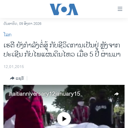
ລິ້ງ
ສຳຫລັບ
ເຂົ້າ
ວັນອາທິດ, 09 ສິງຫາ 2026
ຫາ
ໂຮມເພຈ
ໂລກ
ຂ້າມ
ລາວ
ເຮຕີ ຍັງກຳລັງຕໍ່ສູ້ ກັບຊີວິດການເປັນຢູ່ ຫຼັງຈາກ
ຂ້າມ
ອາເມຣິກາ
ປະເຊີນ ກັບໄພແຜ່ນດິນໄຫວ ເມື່ອ 5 ປີ ຜ່ານມາ
ຂ້າມ
ໄປ
ການເລືອກຕັ້ງ ປະທານາທີບໍດີ ສະຫະລັດ 2024
ຫາ
12,01,2015
ຂ່າວ​ຈີນ
ຊອກ
ແຊຣ໌
ຄົ້ນ
ໂລກ
ເອເຊຍ
haitianniversary12january15
ອິດສະຫຼະພາບດ້ານການຂ່າວ
ຊີວິດຊາວລາວ
No media source currently available
ຊຸມຊົນຊາວລາວ