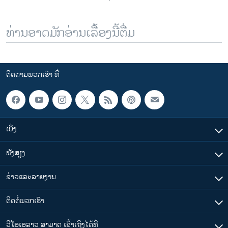
ທ່ານອາດມັກອ່ານເລື້ອງນີ້ຕື່ມ
ຕິດຕາມພວກເຮົາ ທີ່
ເບິ່ງ
ຟັງສຽງ
ຂ່າວແລະລາຍງານ
ຕິດຕໍ່ພວກເຮົາ
ວີໂອເອລາວ ສາມາດ ເຂົ້າເຖິງໄດ້ທີ່