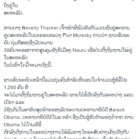
ນຶ່ງຢູ່​ໃນ​
ສະຫະລັດ.
ທ່ານ​ນາງ Beverly Thacker ​ເຈົ້າ​ໜ້າ​ທີ່​ພົວພັນ​ກັບມວນຊົນ​ຢູ່​ສະຖານ​
ທູດ​ສະຫະລັດ​ໃນນະຄອນຫລວງ Port Moresby ກ່າວ​ວ່າ ຊາວອົບ​ພະ
ຍົບ ກຸ່ມ​ທີ​ສອງຊຶ່ງມີປະມານ
30ຄົນ​ຈະ​ອອກ​ຈາກ​ສູນ​ຄຸ​ມຂັງທີ່ເມືອງ Nauru ​ເພື່ອໄປ​ຕັ້ງ​ຖິ່ນ​ຖານ​ໃໝ່​ຢູ່​
ໃນ​ສະຫະລັດ
​ໃນ​ບໍ່ເທົ່​າ​ໃດ​ມື້​ຈະ​ມາ​ເຖິງ​ນີ້.
ຊາວ​ອົບ​ພະຍົບເຫລົ່ານີ້ແມ່ນກຸ່ມຄົນທໍາອິດທີ່ນອນໃນຈໍານວນ​ຜູ້ຂໍ​ລີ້ໄພ
1,250 ຄົນ ທີ່
ຈະໄດ້ມາ​ຕັ້ງ​ຖິ່ນ​ຖານ​ຢູ່​ໃນ​ສະຫະລັດ ພາຍ​ໃຕ້​ຂໍ້​ຕົກລົງກັນລະຫວ່າງ ແຄນ
ເບີຣາ ແລະ
ວໍຊິງຕັນ​ໃນ​ອາທິດ​ສຸດ​ທ້າຍຂອງ​ລັດຖະບານ​ປະທານາທິບໍດີ Barack
Obama. ປະທານາທິບໍດີ​ດໍ​ໂນ​ລ ທຣໍາ ຊຶ່ງເປັນຜູ້​ຮັບຕໍາແໜ່ງຕໍ່ຈາກ ທ່ານ
Obama ​ໄດ້​ໂຈມ​ຕີ​ຂໍ້​
ຕົກລົງ​ດັ່ງກ່າວໃນລະຫວ່າງ​ການ​ໂອ້​ລົມ​ທາງ​ໂທລະ​ສັບຢ່າງ​ເຄັ່ງເຕັງ​ກັບ