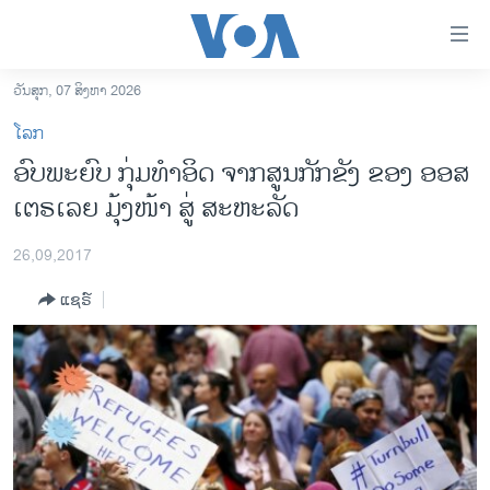
ລິ້ງ
ສຳຫລັບ
ເຂົ້າ
ວັນສຸກ, 07 ສິງຫາ 2026
ຫາ
ໂຮມເພຈ
ໂລກ
ຂ້າມ
ລາວ
ອົບພະຍົບ ກຸ່ມທຳອິດ ຈາກສູນກັກຂັງ ຂອງ ອອສ
ຂ້າມ
ອາເມຣິກາ
ເຕຣເລຍ ມຸ້ງໜ້າ ສູ່ ສະຫະລັດ
ຂ້າມ
ໄປ
ການເລືອກຕັ້ງ ປະທານາທີບໍດີ ສະຫະລັດ 2024
ຫາ
26,09,2017
ຂ່າວ​ຈີນ
ຊອກ
ແຊຣ໌
ຄົ້ນ
ໂລກ
ເອເຊຍ
ອິດສະຫຼະພາບດ້ານການຂ່າວ
ຊີວິດຊາວລາວ
ຊຸມຊົນຊາວລາວ