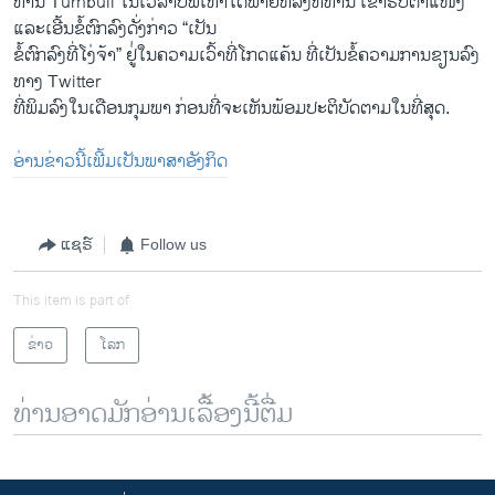
ທ່ານ Turnbull ໃນເວລາບໍ່​ພໍເທົ່າໃດພາຍ​ຫລັງທີ່ທ່ານ ເຂົ້າ​ຮັບ​ຕຳ​ແໜ່​ງ ​
ແລະເອີ້ນຂໍ້ຕົກລົງດັ່ງກ່າວ “​ເປັນ
​ຂໍ້​ຕົກລົງ​ທີ່​ໂງ່​ຈ້າ” ຢູ່່ໃນ​ຄວາມ​ເວົ້າທີ່​ໂກດ​ແຄ້ນ​ ທີ່ເປັນຂໍ້ຄວາມ​ການ​ຂຽນ​ລົງ​
ທາງ Twitter
ທີ່​ພິມລົງໃນ​ເດືອນ​ກຸມພາ ກ່ອນທີ່ຈະ​ເຫັນ​ພ້ອມປະຕິບັດຕາມໃນທີ່ສຸດ.
ອ່ານຂ່າວນີ້ເພີ້ມເປັນພາສາອັງກິດ
ແຊຣ໌
Follow us
This item is part of
ຂ່າວ
ໂລກ
ທ່ານອາດມັກອ່ານເລື້ອງນີ້ຕື່ມ