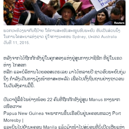
ວິທະຍາສາດ-ເທັກໂນໂລຈີ
ທຸລະກິດ
ພາສາອັງກິດ
ພວກປະທ້ວງພາກັນຖືປ້າຍ ໃຫ້ການສະໜັບສະໜູນອົບພະຍົບ ອັນເປັນສ່ວນນຶ່ງ
ວີດີໂອ
ໃນການໂຄສະນາແຫ່ງຊາດ ຢູ່ໃຈກາງນະຄອນ Sydney, ປະເທດ Australia
ວັນທີ 11, 2015.
ສຽງ
ຫລັງ​ຈາ​ກ​ໄດ້​ຖືກ​ກັກ​ຂັງ​ຢູ່​ໃນຄຸກ​ສອງແຫ່ງຢູ່​ສູນ​ກາງປາຊິ​ຟິກ​ ທີ່ຢູ່ໃນເຂດ
ລາຍການກະຈາຍສຽງ
ຕິດຕາມພວກເຮົາ ທີ່
ຫ່າງ ໄກສອກ
ລາຍງານ
ຫລີກ ແລະບໍລິຫານ​ໂດຍ​ອອສ​ເຕຣ​ເລຍ ມາໄດ້ຫລາຍປີ ຊາວອົບ​ພະຍົບກຸ່ມ​
ນຶ່ງ ກໍາລັງ​ເດີນທາງມຸ້ງ​ໜ້າ​ຫາ​ສະຫະລັດ ​ເພື່ອ​ໄປຕັ້ງ​ຖິ່ນ​ຖານ​ຢ່າງຖາວອນ​
ໃນ​ວັນ​ອັງຄານ​ມື້​ນີ້.
ພາສາຕ່າງໆ
ບັນ​ດາ​ຜູ້​ລີ້ຂໍ​ໄພ​ຢ່າງ​ໜ້ອຍ 22 ຄົນທີ່​ຖືກ​ກັກ​ຂັງ​ຢູ່​ສູ​ນ Manus ທາງ​ພາກ​
ເໜືອ​ເກາະ
Papua New Guinea ຈະ​ພາ​ການ​ຂຶ້ນ​ເຮືອບິນ​ຢູ່​ນະຄອນຫລວງ Port
Moresby ​|
ແລະບິນ​ໄປຍັງ​ນະຄອນ Manila ​ແລ້ວ​ມຸ້​ງໜ້າ​ໄປສູ່​ບ່ອນ​ທີ່​ບໍ່​ເປີດ​ເຜີຍ​ແຫ່ງ