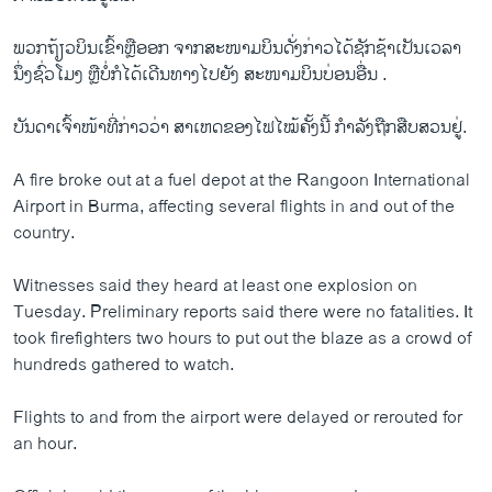
ພວກ​ຖ້ຽວ​ບິນ​ເຂົ້າ​ຫຼື​ອອກ ຈາກ​ສະໜາມ​ບິນ​ດັ່ງກ່າວ​ໄດ້​ຊັກ​ຊ້າເປັນ​ເວລາ​
ນຶ່ງ​ຊົ່ວ​ໂມງ ຫຼືບໍ່​ກໍ​ໄດ້​ເດີນທາງ​ໄປ​ຍັງ ສະໜາ​ມບິນ​ບ່ອນອື່ນ .
ບັນດາ​ເຈົ້າ​ໜ້າ​ທີ່​ກ່າວ​ວ່າ ສາ​ເຫດ​ຂອງ​ໄຟ​ໄໝ້ຄັ້ງນີ້ ​ກຳ​ລັງຖືກ​ສືບສວນ​ຢູ່.​
A fire broke out at a fuel depot at the Rangoon International
Airport in Burma, affecting several flights in and out of the
country.
Witnesses said they heard at least one explosion on
Tuesday. Preliminary reports said there were no fatalities. It
took firefighters two hours to put out the blaze as a crowd of
hundreds gathered to watch.
Flights to and from the airport were delayed or rerouted for
an hour.