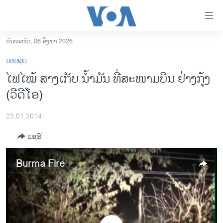
ລິ້ງ
ສຳຫລັບ
ເຂົ້າ
ວັນພະຫັດ, 06 ສິງຫາ 2026
ຫາ
ໂຮມເພຈ
ເອເຊຍ
ຂ້າມ
ລາວ
ໄຟໄໝ້ ສາງເກັບ ນ້ຳມັນ ທີ່ສະໜາມບິນ ຢ່າງກຸ້ງ
ຂ້າມ
ອາເມຣິກາ
(ວີດີໂອ)
ຂ້າມ
ໄປ
ການເລືອກຕັ້ງ ປະທານາທີບໍດີ ສະຫະລັດ 2024
ຫາ
23,01,2014
ຂ່າວ​ຈີນ
ຊອກ
ແຊຣ໌
ຄົ້ນ
ໂລກ
ເອເຊຍ
Burma Fire
ອິດສະຫຼະພາບດ້ານການຂ່າວ
ຊີວິດຊາວລາວ
ຊຸມຊົນຊາວລາວ