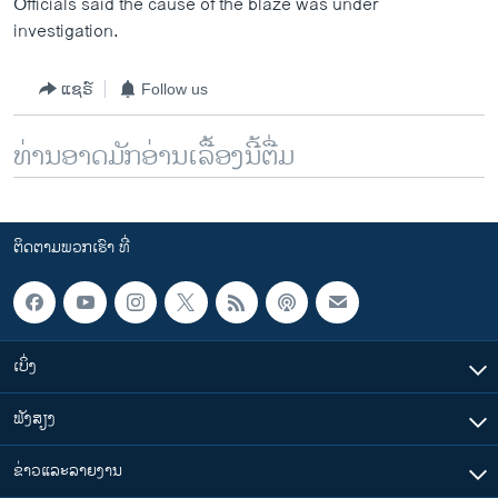
Officials said the cause of the blaze was under
investigation.
ແຊຣ໌
Follow us
ທ່ານອາດມັກອ່ານເລື້ອງນີ້ຕື່ມ
ຕິດຕາມພວກເຮົາ ທີ່
ເບິ່ງ
ຟັງສຽງ
ຂ່າວແລະລາຍງານ