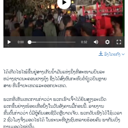
No media source currently available
ວິທະຍາສາດ-ເທັກໂນໂລຈີ
ທຸລະກິດ
ພາສາອັງກິດ
ວີດີໂອ
0:00
0:32
ສຽງ
ລິງໂດຍກົງ
ລາຍການກະຈາຍສຽງ
ຕິດຕາມພວກເຮົາ ທີ່
ລາຍງານ
ໄດ້​ເກີດ​ໄຟ​ໄໝ້​ຂຶ້ນ​ຢູ່ສາງ​ເກັບນ້ຳມັນ​ແຫ່ງ​ນຶ່ງ​ທີ່​ສະໜາມ​ບິນ​ລະ
ຫວ່າງ​ຊາດ​ນະຄອນ​ຢາງ​ກຸ້ງ ຊຶ່ງໄດ້ສົ່ງ​ຜົນ​ກະທົບ​ຕໍ່​ຖ້ຽວ​ບິນ​ຫຼາຍ
​ສາຍ ​ທີ່​ເຂົ້າປະ​ເທດ​ແລະ​ອອກປະ​ເທດ.
ພາສາຕ່າງໆ
ພວກ​ທີ່​ເຫັນ​ເຫດການ​ກ່າວ​ວ່າ ພວກ​ເຂົາ​ເຈົ້າ​ໄດ້​ຍິນ​ສຽງ​ລະ​ເບີດ​
ແຕກ​ຂຶ້ນ​ຢ່າງ​ໜ້ອຍ​ເທື່ອ​ນຶ່ງ​ໃນ​ວັນ​ອັງຄານ​ມື້ກ່ອນ​ນີ້. ລາຍ​ງານ
​ຂັ້ນ​ຕົ້ນກ່າວ​ວ່າ ບໍ່​ມີ​ຜູ້​ຄົນ​ເສຍ​ຊີ​ວິດ​ຫຼື​ບາດ​ເຈັບ. ພວກ​ດັບ​ເພີງ​ໄດ້​ໃຊ້​ເວລາ
2 ຊົ່ວ​ໂມງ​ຈຶ່ງ​ມອດ​ໄຟໄດ້ ​ໃນ​ຂະນະ​ທີ່​ຝູງ​ຊົນຫລາຍຮ້ອຍຄົນ ​ພາກັນເບິ່ງ
ການ​ມອດ​ໄຟ​ຢູ່​ນັ້ນ.