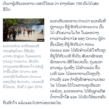
ບັນດາຜູ້ເຫັນເຫດການ ບອກວີໂອເອ ວ່າ ຢ່າງໜ້ອຍ 100 ຄົນໄດ້ເສຍ
ຊີວິດ.
ພວກເຫັນເຫດການ ກ່າວວ່າ ພວກຄົນທີ່
ຢູ່ງານບຸນ ທີ່ຮູ້ຈັກກັນວ່າIrreecha ນັ້ນ
ໄດ້ ເກີດຄວາມໂມໂຫ ໃນລະຫວ່າງ
ການກ່າວຄຳປາໄສ ຂອງ Oromo ຜູ້ນຳ
ພື້ນເມືອງ ທີ່ຮູ້ຈັກກັນວ່າ Abba
ພວກປະທ້ວງ ພາກັນແລ່ນໜີ
Gadaa ແລະ ໄດ້ຄັດຄ້ານບໍ່ພໍໃຈກັບທຸງ
ຈາກແກັສນ້ຳຕາ ທີ່ຖືກຍິງ
ທີ່ຢູ່ໃກ້ກັບເວທີ ທີ່ເປັນ ສັນຍາລັກຂອງ
ມາຈາກ ຕຳຫຼວດ ໃນລະຫວ່າງ
ງານບຸນ Irreecha, ອັນເປັນ
ລັດຖະບານ ອີທິໂອເປຍນັ້ນ. ກຸ່ມພວກ
ງານບຸນຂອບອົກຂອບໃຈ ຂອງຜູ້
ຊາວໜຸ່ມ ກຸ່ມໜຶ່ງ ໄດ້ຟ້າວແລ່ນ ຂຶ້ນ
ນຳພື້ນເມືອງ Oromo ຂອງ
ເວທີ ແລະ ໄດ້ພະຍາຍາມປົດທຸງດັ່ງ
ປະຊາຊົນໃນຂົງເຂດ Oromia
ກ່າວລົງ ແລະ ກຳລັງຮັກສາຄວາມປອດ
ຂອງເມືອງ Bishoftu, ປະເທດອີ
ໄພ ໄດ້ຕອບໂຕ້ໂດຍການທຸບຕີພວກ
ທິໂອເປຍ, ວັນທີ 2 ຕຸລາ 2016.
ປະທ້ວງ. ພວກທະຫານ ໄດ້ຍິງລູກແກັສ
ນ້ຳຕາເຂົ້າໃສ່ ແລະ ໄດ້ເຮັດໃຫ້ພວກຄົນ
ຕື່ນຕົກໃຈ ແລ້ວແລ່ນໄປຫາບ່ອນປອດໄພ.