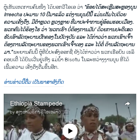
ຜູ້ເຫັນເຫດການຄົນໜຶ່ງ ໄດ້ບອກວີໂອເອ ວ່າ
“ຂ້ອຍໄດ້ສະເຫຼີມສະຫຼອງບຸນ
Irreecha ປະມານ 10 ປີມາແລ້ວ ແຕ່ງານບຸນປີນີ້ ແມ່ນເຕັມໄປດ້ວຍ
ຄວາມເຄັ່ງຕຶງ. ມີຕຳຫຼວດ ຫຼວງຫຼາຍ ທີ່ມາປະຈຳການຢູ່ອ້ອມຮອບເມືອງ.
ພວກຄົນໄດ້ຮ້ອງໂຮ ວ່າ ‘ພວກເຮົາ ບໍ່ຕ້ອງການມັນ’ ດ້ວຍການປະຕິເສດ
ຮັບເອົາລັດຖະບານປົກຄອງໃນປັດຈຸບັນ ແລະ ໄດ້ກ່າວວ່າ ພວກເຂົາເຈົ້າ
ຕ້ອງການລັດຖະບານຂອງພວກເຂົາເຈົ້າເອງ ແລະ ໄດ້ຕໍ່ ຕ້ານລັດຖະບານ
ມາ.”
ພະຍານຄົນນີ້ ຜູ້ທີ່ບໍ່ປະສົງອອກຊື່ ຍັງໄດ້ກ່າວວ່າ ພວກເຮືອບິນ ເຮລິ
ຄອບເຕີ້ ໄດ້ບິນເວີ່ນຢູ່ເທີງ ແມ່ນ້ຳ Bisoftu ໃນລະຫວ່າງງານບຸນ ທີ່ໄດ້
ເພີ້ມຄວາມ ເຄັ່ງຕຶງຕື່ມຂຶ້ນອີກ.
ອ່ານຂ່າວນີ້ຕື່ມ ເປັນພາສາອັງກິດ
Ethiopia Stampede
by
ສຽງອາເມຣິກາ ວີໂອເອລາວ
No media source currently available