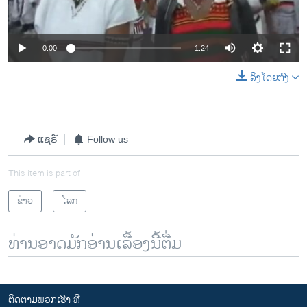
0:00
1:24
ລິງໂດຍກົງ
ແຊຣ໌
Follow us
This item is part of
ຂ່າວ
ໂລກ
ທ່ານອາດມັກອ່ານເລື້ອງນີ້ຕື່ມ
ຕິດຕາມພວກເຮົາ ທີ່