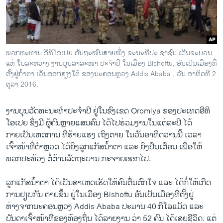
ວິທະຍາສາດ-ເທັກໂນໂລຈີ
ທຸລະກິດ
ພາສາອັງກິດ
ພວກທະຫານ ອີທິໂອເປຍ ຕັນຖະໜົນສາຍໜຶ່ງ ຂະນະທີ່ປະ ຊາຊົນ ເດີນຂະບວນ
ວີດີໂອ
ແຫ່ ໃນລະຫວ່າງ ງານບຸນສາສະໜາ ປະຈຳປີ ໃນເມືອງ Bishoftu, ອັນເປັນເມືອງທີ່
ຕັ້ງຢູ່ກ້ຳຕາ ເວັນອອກສຽງໃຕ້ ຂອງນະຄອນຫຼວງ Addis Ababa , ວັນ ອາທິດທີ 2
ສຽງ
ຕຸລາ 2016.
ລາຍການກະຈາຍສຽງ
ຕິດຕາມພວກເຮົາ ທີ່
ງານບຸນວັດທະນະທຳປະຈຳປີ ຢູ່ໃນຂົງເຂດ Oromiya ຂອງປະເທດອີທິ
ລາຍງານ
ໂອເປຍ ຊຶ່ງມີ ຜູ້ຄົນຫຼາຍແສນຄົນ ໄດ້ໄປຮ່ວມງານໃນແຕ່ລະປີ ໄດ້
ກາຍເປັນເຫດການ ທີ່ຮ້າຍແຮງ ເຖິງຕາຍ ໃນວັນອາທິດວານນີ້ ເວລາ
ເຈົ້າໜ້າທີ່ຕຳຫຼວດ ໄດ້ຍິງລູກແກັສນ້ຳຕາ ແລະ ຍິງປືນເຕືອນ ເພື່ອໃຫ້
ພາສາຕ່າງໆ
ພວກປະທ້ວງ ຕໍ່ຕ້ານລັດຖະບານ ກະຈາຍອອກໄປ.
ລູກແກັສນ້ຳຕາ ໄດ້ເປັນສາເຫດເຮັດໃຫ້ຄົນຕື່ນຕົກໃຈ ແລະ ໄດ້ກໍ່ໃຫ້ເກີດ
ການຢຽບກັນ ຕາຍຂຶ້ນ ຢູ່ໃນເມືອງ Bishoftu ອັນເປັນເມືອງທີ່ຕັ້ງຢູ່
ຫ່າງຈາກນະຄອນຫຼວງ Addis Ababa ປະມານ 40 ກິໂລແມັດ ແລະ
ບັນດາເຈົ້າໜ້າທີ່ຂອງທ້ອງຖິ່ນ ໄດ້ລາຍງານ ວ່າ 52 ຄົນ ໄດ້ເສຍຊີວິດ. ແຕ່