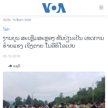
ລິ້ງ
ສຳຫລັບ
ເຂົ້າ
ວັນຈັນ, 10 ສິງຫາ 2026
ຫາ
ໂຮມເພຈ
ໂລກ
ຂ້າມ
ລາວ
ງານບຸນ ສະເຫຼີມສະຫຼອງ ຫັນປ່ຽນເປັນ ເຫດການ
ຂ້າມ
ອາເມຣິກາ
ຮ້າຍແຮງ ເຖິງຕາຍ ໃນອີທິໂອເປຍ
ຂ້າມ
ໄປ
ການເລືອກຕັ້ງ ປະທານາທີບໍດີ ສະຫະລັດ 2024
ຫາ
03,10,2016
ຂ່າວ​ຈີນ
ຊອກ
ແຊຣ໌
ຄົ້ນ
ໂລກ
ເອເຊຍ
ອິດສະຫຼະພາບດ້ານການຂ່າວ
ຊີວິດຊາວລາວ
ຊຸມຊົນຊາວລາວ