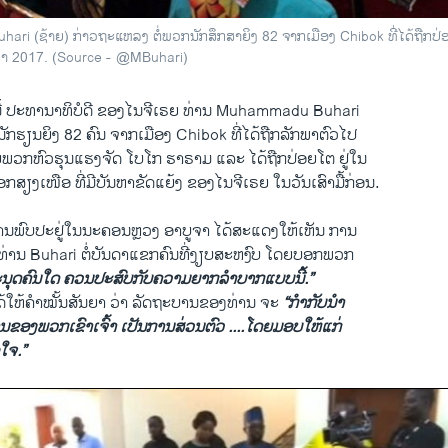
hibok Girls at Medical Center
ri (ຊ້າຍ) ກ່າວຖະແຫລງ ຕໍ່ພວກນັກສຶກສາຍິງ 82 ຈາກເມືອງ Chibok ທີ່ໄດ້ຖືກປ່
EMBE
ພາ 2017. (Source - @MBuhari)
າ ວີໂອເອລາວ
ີ້ ປະທານາທິບໍດີ ຂອງໄນຈີເຣຍ ທ່ານ Muhammadu Buhari
ັກຮຽນຍິງ 82 ຄົນ ຈາກເມືອງ Chibok ທີ່ໄດ້ຖືກລັກພາຕົວໄປ
ໂດຍພວກຫົວຮຸນແຮງຈັດ ໂບໂກ ຮາຣາມ ແລະ ໄດ້ຖືກປ່ອຍໂຕ ຢູ່ໃນ
ສຽງເໜືອ ທີ່ມີບັນຫາຂັດແຍ້ງ ຂອງໄນຈີເຣຍ ໃນວັນເສົາມື້ກ່ອນ.
ານພົບປະຢູ່ໃນນະຄອນຫຼວງ ອາບູຈາ ໄດ້ສະແດງໃຫ້ເຫັນ ການ
່ານ Buhari ຕໍ່ບັນດາແຂກຄົນທີ່ງຽບສະຫງົບ ໂດຍບອກພວກ
ີມະນຸດຄົນໃດ ຄວນປະສົບກັບຄວາມຍາກລຳບາກແບບນີ້.”
ໄດ້ໃຫ້ຄຳໝັ້ນສັນຍາ ວ່າ ລັດຖະບານຂອງທ່ານ ຈະ
“ກຳກັບນຳ
ານຂອງພວກເຂົາເຈົ້າ ເປັນການສ່ວນຕົວ ....ໂດຍມອບໃຫ້ແກ່
ອໃຈ.”