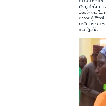
ວັນເສົາມື້ຜ່ານມາ 
ກັບ ກຸ່ມໂບໂກ ຮາ
ນ້ອຍດັ່ງກ່າວ ໃ
ຮາຣາມ ຜູ້ທີ່ຖືກຈ
ອາທິດ ວ່າ ພວກຜູ
ແລກປ່ຽນກັນ.