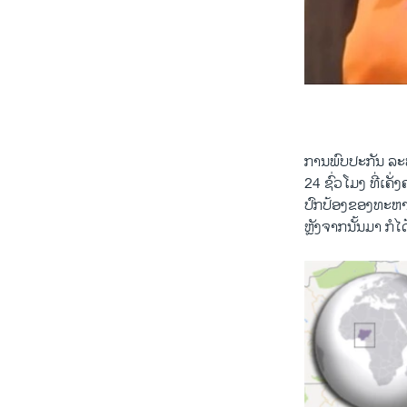
0:00
ການພົບປະກັນ ລະຫ
24 ຊົ່ວໂມງ ທີ່ເຄ
ປົກປ້ອງຂອງທະຫາ
ຫຼັງຈາກນັ້ນມາ ກໍ