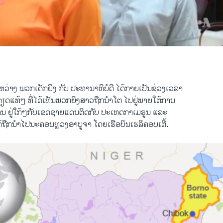
0:02:20
EMBED
ວ່າງ ພວກເດັກຍິງ ກັບ ປະທານາທິບໍດີ ໄດ້ກາຍເປັນຊ່ວງເວລາ
ັ່ງຄຽດແທ້ໆ ທີ່ໄດ້ເຫັນພວກຍິງສາວຖືກນຳໂຕ ໄປຢູ່ພາຍໃຕ້ການ
ນ ຢູ່ໃກ້ໆກັບເຂດຊາຍແດນຕິດກັບ ປະເທດກາເມຣູນ ແລະ
ໄດ້ຖືກນຳໄປນະຄອນຫຼວງອາບູຈາ ໂດຍເຮືອບິນເຮລິຄອບເຕີ້.