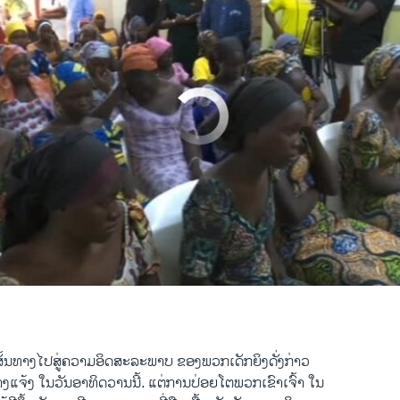
No media source currently available
Nigerian President Meets Freed Chibok Girls
EMBE
າ ວີໂອເອລາວ
0:00:11
EMBED
້ນທາງໄປສູ່ຄວາມອິດສະລະພາບ ຂອງພວກເດັກຍິງດັ່ງກ່າວ
່າງແຈ້ງ ໃນວັນອາທິດວານນີ້. ແຕ່ການປ່ອຍໂຕພວກເຂົາເຈົ້າ ໃນ