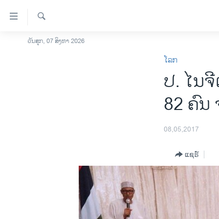
ລິ້ງ
ສຳຫລັບ
ເຂົ້າ
ຄົ້ນຫາ
ວັນສຸກ, 07 ສິງຫາ 2026
ໂຮມເພຈ
ຫາ
ໂລກ
ລາວ
ຂ້າມ
ປ. ໄນຈີ
ຂ້າມ
ອາເມຣິກາ
ຂ້າມ
ການເລືອກຕັ້ງ ປະທານາທີບໍດີ ສະຫະລັດ
82 ຄົນ 
ໄປ
2024
ຫາ
ຂ່າວ​ຈີນ
ຊອກ
08,05,2017
ຄົ້ນ
ໂລກ
ແຊຣ໌
ເອເຊຍ
ອິດສະຫຼະພາບດ້ານການຂ່າວ
ຊີວິດຊາວລາວ
ຊຸມຊົນຊາວລາວ