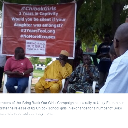
ibok Girls
EMBE
າ ວີໂອເອລາວ
bers of the 'Bring Back Our Girls' Campaign hold a rally at Unity Fountain in
brate the release of 82 Chibok school girls in exchange for a number of Boko
nts and a reported cash payment.