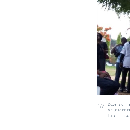
Nigeria Ch
by
ສຽງອາເມຣິກ
Dozens of mem
1/7
Abuja to cele
Haram milita