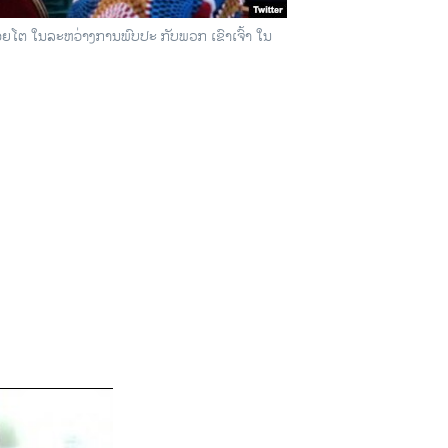
ອຍໂຕ ໃນລະຫວ່າງການພົບປະ ກັບພວກ ເຂົາເຈົ້າ ໃນ
D
SHARE