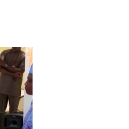
width
px