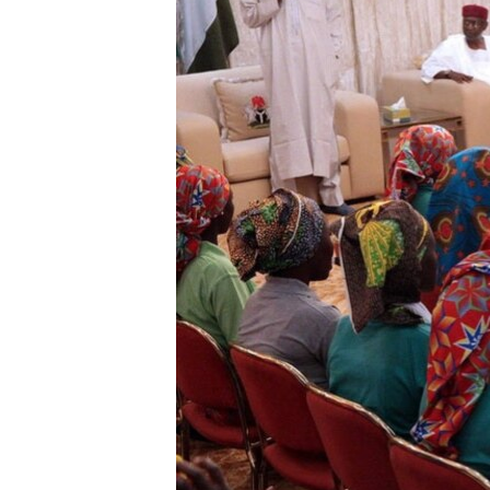
ວິທະຍາສາດ-ເທັກໂນໂລຈີ
ທຸລະກິດ
ພາສາອັງກິດ
ວີດີໂອ
ສຽງ
ລາຍການກະຈາຍສຽງ
ລາຍງານ