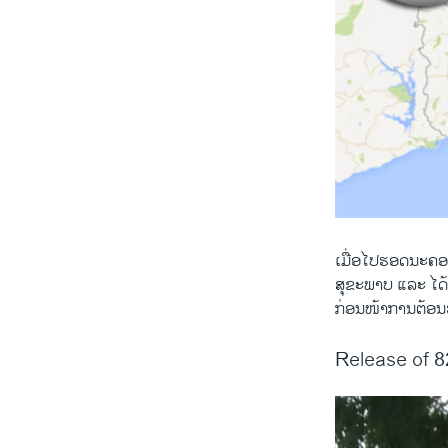
ເມື່ອໄປຮອດນະຄອນ
ສຸຂະພາບ ແລະ ໄດ
ກ່ອນໜ້າການຕ້ອນ
Release of 8