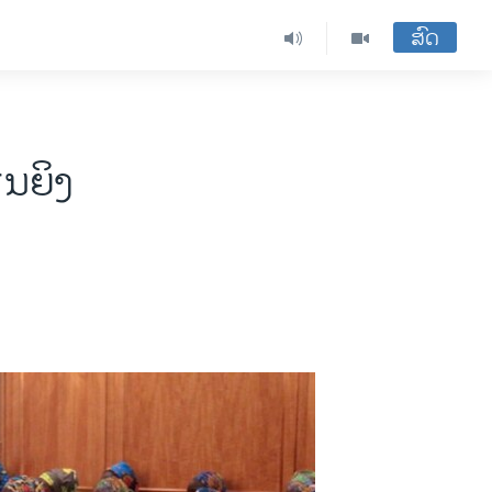
ສົດ
ຽນຍິງ