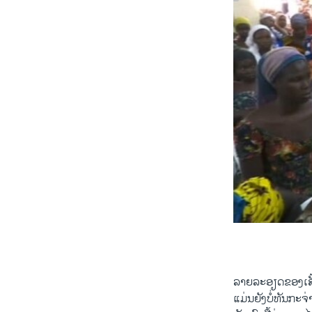
by
ສຽງອາເມຣິກ
0:00
ລາຍລະອຽດຂອງເສັ
ແມ່ນຍັງບໍ່ທັນກະຈ