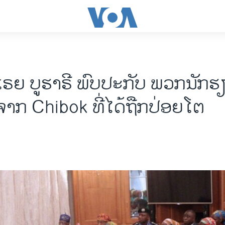
ເຣຍ ບູຮາຣີ ພົບປະກັບ ພວກນັກຮ
ຈາກ Chibok ທີ່ໄດ້ຖືກປ່ອຍໂຕ