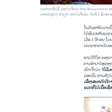
Released C
ປະທານາທິບໍດີ ຂອງໄນຈີເຣຍ ທ່ານ Muhammadu Buha
ນະຄອນຫຼວງ ອາບູຈາ ຂອງໄນຈີເຣຍ, ວັນທີ 7 ພຶດສະ
by
ສຽງອາເມຣິກ
ໃນວັນອາທິດວານນ
ໄດ້ພົບປະກັບພວກນ
ເມື່ອ 3 ປີກ່ອນ 
ເຂດພາກຕາເວັນອອກ
ພາບວີດີໂອ ຂອງກ
ກ່າວຄຳປາໄສຂອງທ
ເຂົາເຈົ້າວ່າ
“ບໍ່ມ
ນອກນັ້ນ ທ່ານຍັງ
ເລື່ອງສະຫວັດດີກ
ພວກທີ່ໄວ້ເນື້ອເຊື່