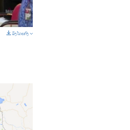
ລິງໂດຍກົງ
SHARE
width
px