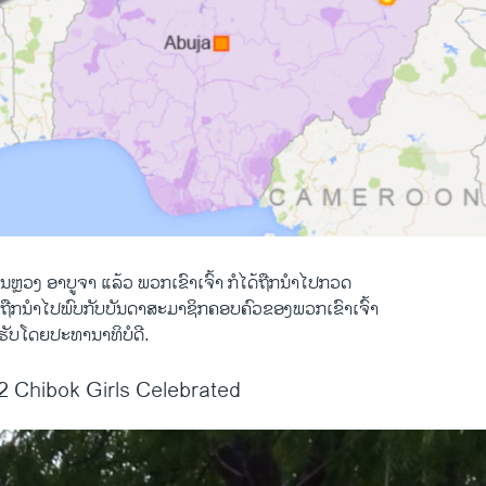
ຫຼວງ ອາບູຈາ ແລ້ວ ພວກເຂົາເຈົ້າ ກໍໄດ້ຖືກນຳໄປກວດ
້ຖືກນຳໄປພົບກັບບັນດາສະມາຊິກຄອບຄົວຂອງພວກເຂົາເຈົ້າ
ຮັບໂດຍປະທານາທິບໍດີ.
2 Chibok Girls Celebrated