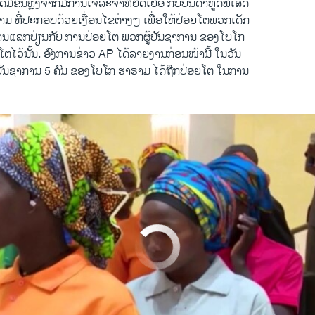
ໄດ້ມີຂຶ້ນຫຼັງຈາກມີການເຈລະຈາທີ່ຍືດເຍື້ອ ກັບບັນດາທູດພິເສດ
ຣາມ ທີ່ປະກອບດ້ວຍເງື່ອນໄຂຕ່າງໆ ເພື່ອໃຫ້ປ່ອຍໂຕພວກເດັກ
ນການແລກປ່ຽນກັບ ການປ່ອຍໂຕ ພວກຜູ້ບັນຊາການ ຂອງໂບໂກ
ັບໂຕໄວ້ນັ້ນ. ອົງການຂ່າວ AP ໄດ້ລາຍງານກ່ອນໜ້ານີ້ ໃນວັນ
້ບັນຊາການ 5 ຄົນ ຂອງໂບໂກ ຮາຣາມ ໄດ້ຖືກປ່ອຍໂຕ ໃນການ
No media source currently available