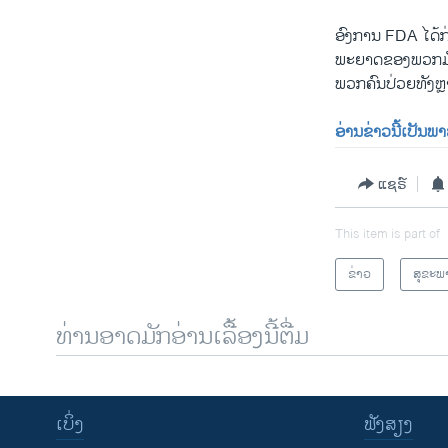
ອົງການ FDA ໄດ້ກ
ພະຍາດຂອງພວກມັນນັ
ພວກຄົນປ່ວຍທັງຫຼ
ອ່ານຂ່າວນີ້ເປັນພ
ແຊຣ໌
This item is part of
ຂ່າວ
ສຸຂະພ
ທ່ານອາດມັກອ່ານເລື້ອງນີ້ຕື່ມ
ເບິ່ງ
ຟັງສຽງ