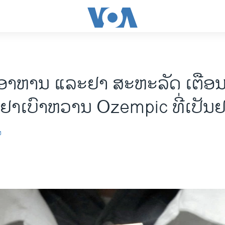
ອາຫານ ແລະຢາ ສະຫະລັດ ເຕືອນ
ຢາເບົາຫວານ Ozempic ທີ່ເປັ
ສ