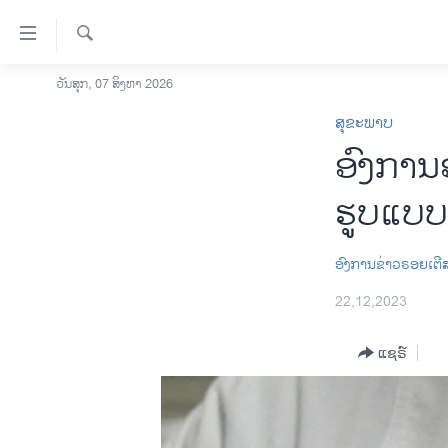
ລິ້ງ
ສຳຫລັບ
ເຂົ້າ
ຄົ້ນຫາ
ວັນສຸກ, 07 ສິງຫາ 2026
ໂຮມເພຈ
ຫາ
ສຸຂະພາບ
ລາວ
ຂ້າມ
ອົງການ
ຂ້າມ
ອາເມຣິກາ
ຂ້າມ
ການເລືອກຕັ້ງ ປະທານາທີບໍດີ ສະຫະລັດ
ຮູບແບບ
ໄປ
2024
ຫາ
ຂ່າວ​ຈີນ
ຊອກ
ອົງການຂ່າວຣອຍເຕີ
ຄົ້ນ
ໂລກ
22,12,2023
ເອເຊຍ
ແຊຣ໌
ອິດສະຫຼະພາບດ້ານການຂ່າວ
ຊີວິດຊາວລາວ
ຊຸມຊົນຊາວລາວ