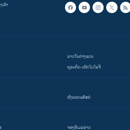
ເຮົາ
ລາວໃນຕ່າງແດນ
ທຸລະກິດ-ເທັກໂນໂລຈີ
ຟັງພອດແຄັສຕ໌
ສ
ຈອງອີເມລຂ່າວ