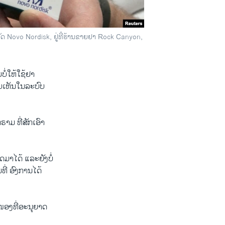
ັດ Novo Nordisk, ຢູ່ທີ່ຮ້ານຂາຍຢາ Rock Canyon,
ໍ່ໃຫ້ໃຊ້ຢາ
ົບເຫັນໃນລະບົບ
າມ ທີ່ສັກເອົາ
ມາໄດ້ ແລະຍັງບໍ່
ີ່ ອົງການໄດ້
ະໜອງທີ່ອະນຸຍາດ