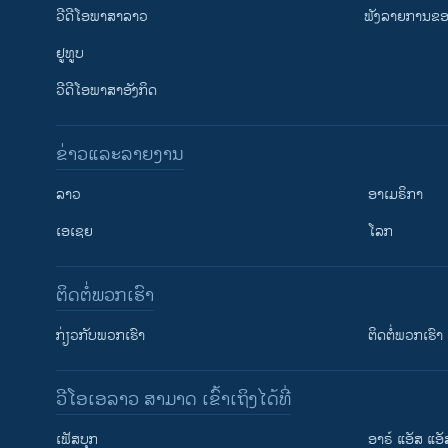
ວີດີໂອພາສາລາວ
ຟັງລາຍການຂອງ
ຢູທູບ
ວີດີໂອພາສາອັງກິດ
ຂ່າວແລະລາຍງານ
ລາວ
ອາເມຣິກາ
ເອເຊຍ
ໂລກ
ຕິດຕໍ່ພວກເຮົາ
ກ່ຽວກັບພວກເຮົາ
ຕິດຕໍ່ພວກເຮົາ
ວີໂອເອລາວ ສາມາດ ເຂົ້າເຖິງໄດ້ທີ່
ເຟັສບຸກ
ອາຣ໌ ແອັສ ແອັ