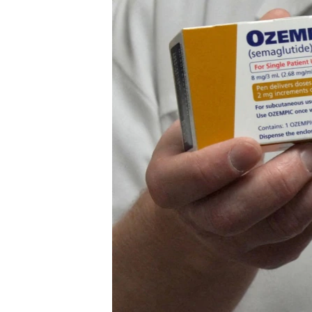
ວິທະຍາສາດ-ເທັກໂນໂລຈີ
ທຸລະກິດ
ພາສາອັງກິດ
ວີດີໂອ
ສຽງ
ລາຍການກະຈາຍສຽງ
ລາຍງານ