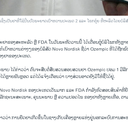
ິ່ງເປັນຢາທີ່ໃຊ້ປິ່ນປົວພະຍາດເບົາຫວານປະເພດ 2 ແລະ ໂຣກຕຸ້ຍ ທີ່ຜະລິດໂດຍບໍລິສ
າຂອງສະຫະລັດ ຫຼື FDA ໃນວັນພະຫັດວານນີ້ ໄດ້ເຕື່ອນຜູ້ບໍລິໂພກທັງຫຼາຍບ
ບົາຫວານຕ່າງໆຂອງບໍລິສັດ Novo Nordisk ຊື່ວ່າ Ozempic ທີ່ໄດ້ຖືກພ
ອງຢາຂອງປະເທດ.
ຂະພາບ ໄດ້ກ່າວວ່າ ຕົນຈະສືບຕໍ່ສືບສວນສອບສວນຢາ Ozempic ປອມ 1 ມີລີກຣ
້ຫຼາຍພັນຫຼອດ ແຕ່ໄດ້ແຈ້ງເຕືອນວ່າ ບາງສ່ວນອາດຍັງມີໃຫ້ຊື້ໄດ້ຢູ່.
ັດ Novo Nordisk ຂອງປະເທດເດັນມາກ ແລະ FDA ກຳລັງທົດສອບສິນຄ້າທີ່ຢຶດ
ັບ ລັກຊະນະສະເພາະ, ຄຸນນະພາບ ຫຼື ຄວາມປອດໄພ ຂອງຢາທັງຫຼາຍເທື່ອ, ຕາມທ
້ກ່າວວ່າ ການຢຶດຢາເກີດຂຶ້ນໃນຊາງເກັບເຄື່ອງຫຼາຍແຫ່ງຢູ່ນອກລະບົບການສ