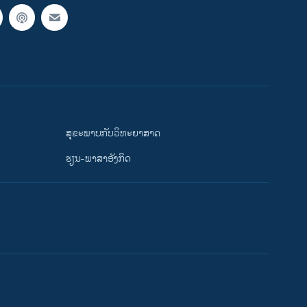
ສຸຂະພາບກັບວິທະຍາສາດ
ຮຽນ-ພາສາອັງກິດ