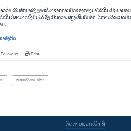
່າວວ່າ ເຂັມສັກຢາທັງຫຼາຍທີ່ມາຈາກການຢຶດຂອງກາງມາໄດ້ນັ້ນ ເປັນຢາປອມ
້ນ ບໍ່ສາມາດຢັ້ງຢືນໄດ້ ຊຶ່ງເປັນຄວາມສ່ຽງເພີ້ມຕື່ມອີກ ໃນການຕິດແປດເຊ
າຍ.
າສາອັງກິດ
Follow us
Print
າບ
ສະຫະລັດອາເມຣິກາ
ຕິດຕາມພວກເຮົາ ທີ່