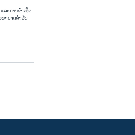
 ແລະການຂ້າເຊື້ອ
ື່ອພະຍາດສຳລັບ