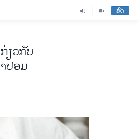
ສົດ
ກ່ຽວກັບ
ນຢາປອມ