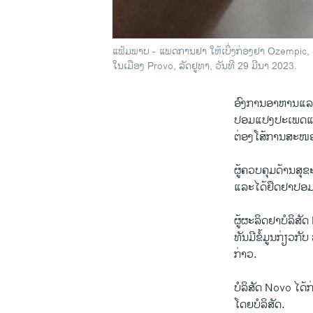
ແຟ້ມພາບ - ແພດການຢາ ໃຫ້ເບິ່ງກ່ອງຢາ Ozempic, ເຊ
ໃນເມືອງ Provo, ລັດຢູທາ, ວັນທີ 29 ມີນາ 2023.
ອົງການອາຫານແລະຢ
ປອມແປງປະເພດແກ້ເ
ຕ່ອງໂສ້ການສະໜ
ຜູ້ຄວບຄຸມດ້ານສຸ
ແລະໄດ້ຢຶດຢາປອມໄດ
ຜູ້ຜະລິດຢາບໍລິສ
ທັນມີຂໍ້ມູນກ່ຽວກ
ກ່າວ.
ບໍລິສັດ Novo ໄດ
ໂດຍບໍລິສັດ.