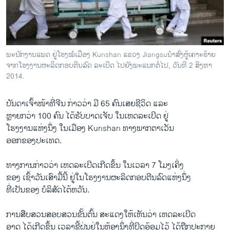
ວິທະຍາສາດ-ເທັກໂນໂລຈີ
ທຸລະກິດ
ພາສາອັງກິດ
ພະນັກງານແພດ ຢູ່ໂຮງໝໍເມືອງ Kunshan ແຂວງ Jiangsuນຳສົ່ງຜູ້ເຄາະຮ້າຍ
ວີດີໂອ
ຈາກໂຮງງານ​ຜະລິດ​ກອບ​ຕີນລົດ​ ລະເບີດ ໄປຍັງພະແນກຕໍ່ໄປ, ວັນທີ 2 ສິງຫາ
2014.
ສຽງ
ບັນດາ​ເຈົ້າໜ້າ​ທີ່​ຈີນ ກ່າວ​ວ່າ ມີ 65 ຄົນເສຍ​ຊີວິດ ​ແລະ
ລາຍການກະຈາຍສຽງ
ຕິດຕາມພວກເຮົາ ທີ່
ຫຼາຍກວ່າ 100 ຄົນ ​ໄດ້​ຮັບ​ບາດ​ເຈັບ​ ​ໃນ​ເຫດ​ລະ​ເບີດ ຢູ່​
ລາຍງານ
ໂຮງງານ​ແຫ່ງ​ນຶ່ງ ​ໃນເມືອງ Kunshan ທາງພາກ​ຕາ​ເວັນ
​ອອກຂອງ​ປະ​ເທດ.
ພາສາຕ່າງໆ
ທາງ​ການ​ກ່າວ​ວ່າ ​ເຫດລະ​ເບີດເກີດ​ຂຶ້ນ​ ​ໃນເວລາ 7 ​ໂມງ​ເຄິ່ງ
ຂອງ ເຊົ້າ​ວັນ​ເສົາ​ມື້​ນີ້ ຢູ່ໃນ​ໂຮງງານ​ຜະລິດ​ກອບ​ຕີນລົດ​ແຫ່ງ​ນຶ່ງ
ທີ່ເປັນ​ຂອງ ບໍລິສັດ​ໄຕ້​ຫວັນ.
ການ​ສືບສວນ​ສອບ​ສວນຂັ້ນຕົ້ນ ສະ​ແດງ​ໃຫ້​ເຫັນວ່າ ​ເຫດລະ​ເບີດ
ອາດ ​ໄດ້ເກີດຂຶ້ນ ເວລາຂີ້​ຝຸ່ນ​ຢູ່ໃນ​ຫ້ອງນຶ່ງທີ່​ປິດ​ອ້ອມ​ໄວ້ ​ໄດ້ຖືກປະກາຍ​