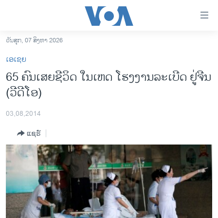
ລິ້ງ
ສຳຫລັບ
ເຂົ້າ
ວັນສຸກ, 07 ສິງຫາ 2026
ຫາ
ໂຮມເພຈ
ເອເຊຍ
ຂ້າມ
ລາວ
65 ຄົນເສຍ​ຊີວິດ ໃນເຫດ ໂຮງງານ​ລະເບີດ ຢູ່ຈີນ
ຂ້າມ
ອາເມຣິກາ
(ວີດີໂອ)
ຂ້າມ
ໄປ
ການເລືອກຕັ້ງ ປະທານາທີບໍດີ ສະຫະລັດ 2024
ຫາ
03,08,2014
ຂ່າວ​ຈີນ
ຊອກ
ແຊຣ໌
ຄົ້ນ
ໂລກ
ເອເຊຍ
ອິດສະຫຼະພາບດ້ານການຂ່າວ
ຊີວິດຊາວລາວ
ຊຸມຊົນຊາວລາວ