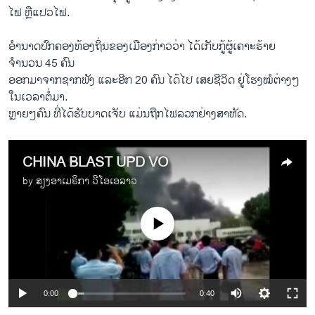
ໄຟ ຫຼື​ແປວໄຟ.
ອຳນາດ​ປົກຄອງ​ທ້ອງ​ຖິ່ນ​ຂອງ​ເມືອງກ່າວວ່າ ​ໄດ້​ເກັບ​ກູ້​ຜູ້​ເຄາະ​ຮ້າຍ
ຈຳນວນ 45 ຄົນ
ອອກມາ​ຈາກຊາກ​ພັງ ​ແລະອີກ 20 ຄົນ ໄດ້​ໄປ ເສຍ​ຊີວິດ ຢູ່​ໂຮງໝໍ​ຕ່າງໆ​
ໃນ​ເວລາຕໍ່​ມາ.
ຫຼາຍໆຄົນ​ ທີ່ໄດ້​ຮັບບາດ​ເຈັບ ​ແມ່ນ​ຖືກ​ໄຟ​ລວກ​ຢ່າງ​ສາຫັດ.
CHINA BLAST UPD VO
by
ສຽງອາເມຣິກາ ວີໂອເອລາວ
No media source currently available
0:00
0:40