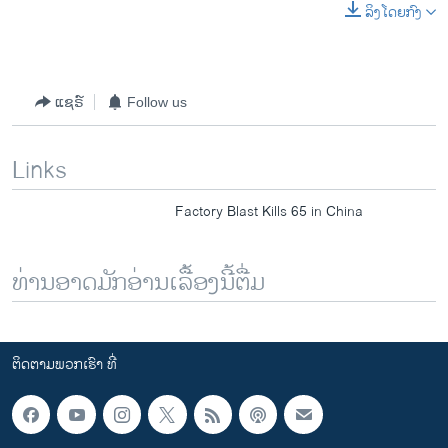
ລິງໂດຍກົງ
ແຊຣ໌
Follow us
Links
Factory Blast Kills 65 in China
ທ່ານອາດມັກອ່ານເລື້ອງນີ້ຕື່ມ
ຕິດຕາມພວກເຮົາ ທີ່