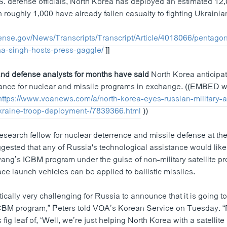
S. defense officials, North Korea has deployed an estimated 12,
 roughly 1,000 have already fallen casualty to fighting Ukrainia
ense.gov/News/Transcripts/Transcript/Article/4018066/pentago
na-singh-hosts-press-gaggle/
]]
nd defense analysts for months have said
North Korea anticipa
tance for nuclear and missile programs in exchange. ((EMBED wi
https://www.voanews.com/a/north-korea-eyes-russian-military-a
kraine-troop-deployment-/7839366.html
))
esearch fellow for nuclear deterrence and missile defense at th
gested that any of Russia's technological assistance would like
ng’s ICBM program under the guise of non-military satellite p
ace launch vehicles can be applied to ballistic missiles.
itically very challenging for Russia to announce that it is going t
ICBM program,” Peters told VOA’s Korean Service on Tuesday. 
 fig leaf of, ‘Well, we’re just helping North Korea with a satellite