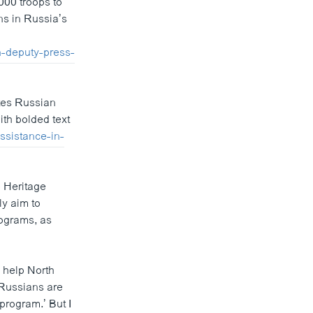
000 troops to
ns in Russia’s
n-deputy-press-
tes Russian
th bolded text
ssistance-in-
e Heritage
ly aim to
rograms, as
o help North
“Russians are
 program.’ But I