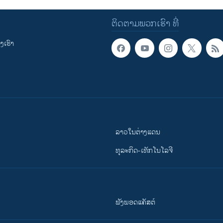
ຕິດຕາມພວກເຮົາ ທີ່
ເຮົາ
ລາວໃນຕ່າງແດນ
ທຸລະກິດ-ເທັກໂນໂລຈີ
ຟັງພອດແຄັສຕ໌