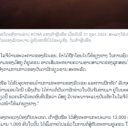
ີຍແຜ່ໂດຍອົງການຂ່າວ KCNA ຂອງເກົາຫຼີເໜືອ ເມື່ອວັນທີ 31 ຕຸລາ 2024, ສະແດງໃ
ລັດຖະບານ ຢູ່ຂົງເຂກທີ່ບໍ່ໄດ້ລະບຸເຖິງ, ໃນເກົາຫຼີເໜືອ.
ນໂລຈີດ້ານອະວະກາດຂອງຣັດເຊຍ, ຖ້າໄດ້ຖືກໂອນໄປໃຫ້ພຽງຢາງ ໃນການຊົດ
າມຂອງມົສກູ ຕໍ່ຢູເຄຣນ ອາດເສີມຂະຫຍາຍຄວາມອາດສາມາດຂອງລູກສອນໄ
 ອີງຕາມການກ່າວຂອງບັນດານັກຊ່ຽວຊານ ສະຫະລັດ.
ຼີເໜືອ ໄດ້ຮັບອຸປະກອນດ້ານການທະຫານຂອງຣັດເຊຍ ແລະການຝຶກຫັດ” ລັດຖ
ານແອນໂຕນີ ບລິງເກັນ ໄດ້ກ່າວຕໍ່ບັນດານັກຂ່າວໃນວັນຈັນຜ່ານມາ ຢູ່ໃນນ
“ດຽວນີ້ ພວກເຮົາມີເຫດຜົນທີ່ເຊື່ອວ່າ ມົສກູ ມີເຈຕະນາຈະແບ່ງປັນເທັກໂນໂລ
າວໜ້າໃຫ້ແກ່ພຽງຢາງ.”
ີ່ຂອງກະຊວງປ້ອງກັນປະເທດ, ເກົາຫຼີເໜືອ ໄດ້ສົ່ງທະຫານກະປະມານ 12,00
ະມານ 1,000 ຄົນໃນນັ້ນ ໄດ້ລົ້ມຕາຍໄປແລ້ວໃນການຕໍ່ສູ້ກັບທະຫານຢູເຄຣນ ໃ