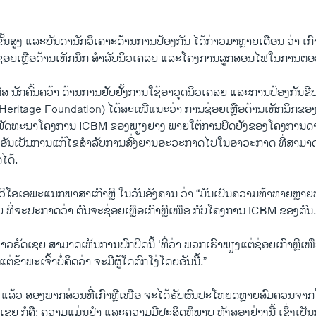
ັ້ນສູງ ແລະບັນດານັກວິເຄາະດ້ານການປ້ອງກັນ ໄດ້ກ່າວມາຫຼາຍເດືອນ ວ່າ ເກ
ນຊ່ອຍເຫຼືອດ້ານເທັກນິກ ສຳລັບນິວເຄລຍ ແລະໂຄງການລູກສອນໄຟໃນການຕ
ີສ ນັກຄົ້ນຄວ້າ ດ້ານການຢັບຢັ້ງການໃຊ້ອາວຸດນິວເຄລຍ ແລະການປ້ອງກັນຂີປະນ
໌ (Heritage Foundation) ໄດ້ສະເໜີແນະວ່າ ການຊ່ອຍເຫຼືອດ້ານເທັກນິກຂອ
ັດທະນາໂຄງການ ICBM ຂອງພຽງຢາງ ພາຍໃຕ້ການປິດບັງຂອງໂຄງການດາວທ
ອັນເປັນການແກ້ໄຂສຳລັບການສົ່ງຍານອະວະກາດໄປໃນອາວະກາດ ທີ່ສາມາດ
ໄດ້.
ຕໍ່ ວີໂອເອພະແນກພາສາເກົາຫຼີ ໃນວັນອັງຄານ ວ່າ “ມັນເປັນຄວາມທ້າທາຍຫຼ
ຍ ທີ່ຈະປະກາດວ່າ ຕົນຈະຊ່ອຍເຫຼືອເກົາຫຼີເໜືອ ກັບໂຄງການ ICBM ຂອງຕົນ.
“ຊາວຣັດເຊຍ ສາມາດເຫັນການປົກປິດນີ້ ‘ທີ່ວ່າ ພວກເຮົາພຽງແຕ່ຊ່ອຍເກົາຫຼີເ
ແຕ່ຂ້າພະເຈົ້າບໍ່ຄິດວ່າ ຈະມີຜູ້ໃດຕົກໂງ່ໂດຍອັນນີ້.”
ສ ແລ້ວ ສອງພາກສ່ວນທີ່ເກົາຫຼີເໜືອ ຈະໄດ້ຮັບຜົນປະໂຫຍດຫຼາຍສົມຄວນຈ
ຍ ກໍຄື: ຄວາມແມ່ນຢຳ ແລະຄວາມມີປະສິດທິພາບ ທັງສອງຢ່າງນີ້ ເຊິ່ງເປັນກ