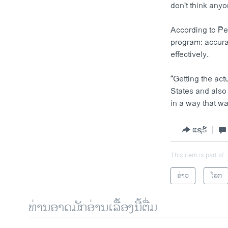
don't think anyo
According to Pe
program:
accura
effectively.
“Getting the act
States and also 
in a way that w
ແຊຣ໌
This item is part of
ຂ່າວ
ໂລກ
ທ່ານອາດມັກອ່ານເລື້ອງນີ້ຕື່ມ