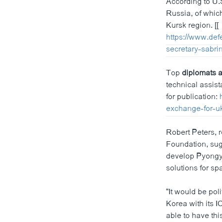
According to U.
Russia, of which
Kursk region. [[
https://www.def
secretary-sabri
Top
diplomats a
technical assis
for publication:
exchange-for-u
Robert Peters, r
Foundation, sug
develop Pyongya
solutions for sp
“It would be pol
Korea with its 
able to have this