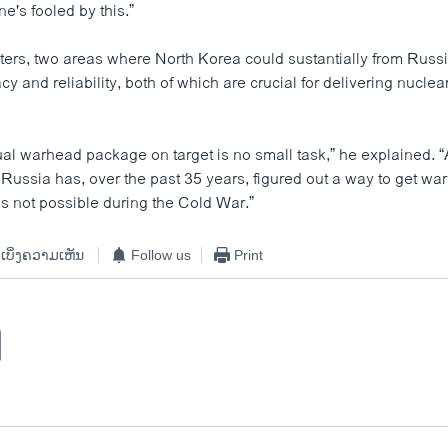
ne's fooled by this.”
ters, two areas where North Korea could sustantially from Russ
cy and reliability, both of which are crucial for delivering nucl
ual warhead package on target is no small task,” he explained. 
Russia has, over the past 35 years, figured out a way to get wa
as not possible during the Cold War.”
ເບິ່ງຄວາມເຫັນ
Follow us
Print