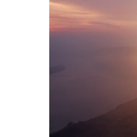
ວິທະຍາສາດ-ເທັກໂນໂລຈີ
ທຸລະກິດ
ພາສາອັງກິດ
ວີດີໂອ
ສຽງ
ລາຍການກະຈາຍສຽງ
ລາຍງານ