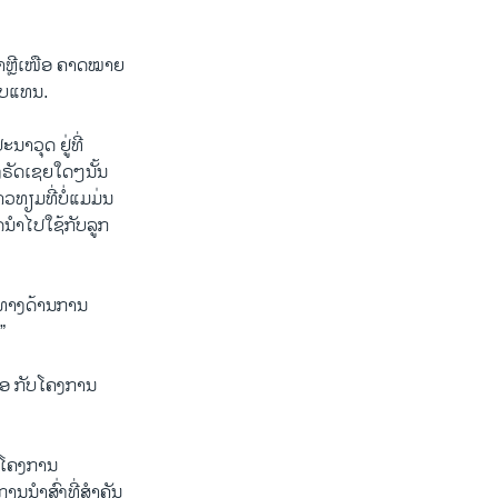
ົາຫຼີເໜືອ ຄາດໝາຍ
ອບແທນ.
າວຸດ ຢູ່ທີ່
ງຣັດເຊຍໃດໆນັ້ນ
ຽມທີ່ບໍ່ແມມ່ນ
ນຳໄປໃຊ້ກັບລູກ
າຍທາງດ້ານການ
”
ໜືອ ກັບໂຄງການ
າກໂຄງການ
ານນຳສົ່ງທີ່ສຳຄັນ