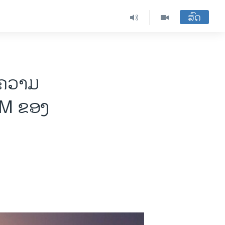
ສົດ
ບຄວາມ
BM ຂອງ