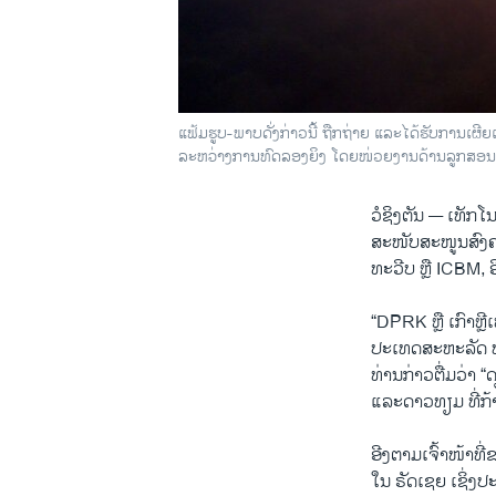
ແຟ້ມຮູບ-ພາບດັ່ງກ່າວນີ້ ຖືກຖ່າຍ ແລະໄດ້ຮັບການເຜ
ລະຫວ່າງການທົດລອງຍິງ ໂດຍໜ່ວຍງານດ້ານລູກສອນໄຟຂອງ
ວໍຊິງຕັນ —
ເທັກໂ
ສະໜັບສະໜູນສົງຄ
ທະວີບ ຫຼື ICBM,
“DPRK ຫຼື ເກົາຫ
ປະເທດສະຫະລັດ ທ່
ທ່ານກ່າວຕື່ມວ່າ 
ແລະດາວທຽມ ທີ່ກ້
ອີງຕາມເຈົ້າໜ້າທ
ໃນ ຣັດເຊຍ ເຊິ່ງປ