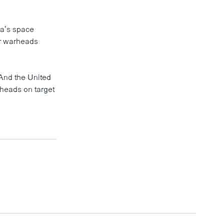
ia’s space
ear warheads
“And the United
rheads on target