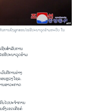
ຫ້ເຫັນການຍິງລູກສອນໄຟຂີປະນາວຸດຂ້າມທະວີບ ໃນ
ເຊີຍສຳລັບການ
ຟຂີປະນາວຸດຂ້າມ
ະມົນຕີການຕ່າງ
ະຄອນຫຼວງໂຊລ.
ຈີດ້ານອາວະກາດ
0 ຄົນໄປປະຈຳການ
ນຂົງເຂດເຄີຣຄ໌