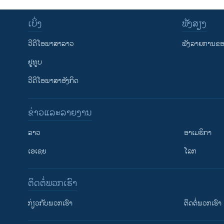
ເບິ່ງ
ຟັງສຽງ
ວີດີໂອພາສາລາວ
ຟັງລາຍການຂອງ
ຢູທູບ
ວີດີໂອພາສາອັງກິດ
ຂ່າວແລະລາຍງານ
ລາວ
ອາເມຣິກາ
ເອເຊຍ
ໂລກ
ຕິດຕໍ່ພວກເຮົາ
ກ່ຽວກັບພວກເຮົາ
ຕິດຕໍ່ພວກເຮົາ