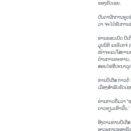
ຂອງຣັດເຊຍ.
ບັນດານັກການທູດຂ
ວ່າ ຈະໄດ້ຮັບກາ
ທ່ານຣອບເບີດ ປີເຕ
ມູນນິທິ ແຮຣິເທຈ
ໜ້າຈະແນໃສ່ການພ
ດ້ານການທະຫານ, 
ສອນໄຟຂີປະນາວຸດ
ທ່ານປີເຕີສ ກ່າວ
ເມືອງສຳລັບຣັດເຊ
ທ່ານກ່າວຕື່ມວ່າ 
ດາວທຽມເທົ່ານັ້ນ.’ 
ອີງຕາມທ່ານປີເຕີ
ອາວະກາດຂອງຣັດເຊ