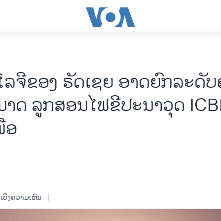
ໂລຈີຂອງ ຣັດເຊຍ ອາດຍົກລະດັ
ມາດ ລູກສອນໄຟຂີປະນາວຸດ IC
ໜືອ
ເບິ່ງຄວາມເຫັນ