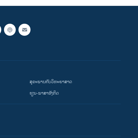
ສຸຂະພາບກັບວິທະຍາສາດ
ຮຽນ-ພາສາອັງກິດ