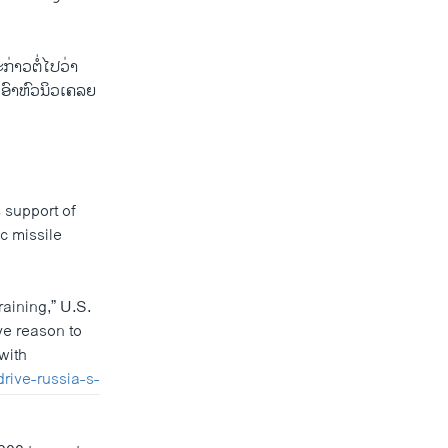
ກ່າວຕໍ່ໄປວ່າ
ອົາຫົວນິວເຄລຍ
 support of
c missile
aining,” U.S.
ve reason to
with
rive-russia-s-