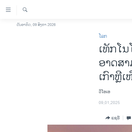
ລິ້ງ
ສຳຫລັບ
ເຂົ້າ
ຄົ້ນຫາ
ວັນອາທິດ, 09 ສິງຫາ 2026
ໂຮມເພຈ
ຫາ
ໂລກ
ລາວ
ຂ້າມ
ເທັກໂນ
ຂ້າມ
ອາເມຣິກາ
ຂ້າມ
ການເລືອກຕັ້ງ ປະທານາທີບໍດີ ສະຫະລັດ
ອາດສາ
ໄປ
2024
ຫາ
ເກົາຫຼີເ
ຂ່າວ​ຈີນ
ຊອກ
ຄົ້ນ
ໂລກ
ວີໂອເອ
ເອເຊຍ
09,01,2025
ອິດສະຫຼະພາບດ້ານການຂ່າວ
ຊີວິດຊາວລາວ
ແຊຣ໌
ຊຸມຊົນຊາວລາວ