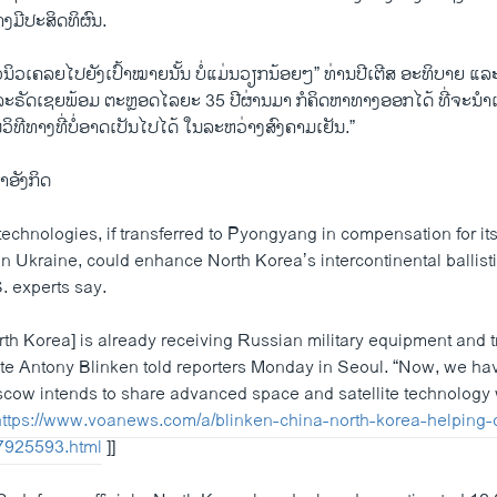
າງມີປະສິດທິຜົນ.
ນິວເຄລຍໄປຍັງເປົ້າໝາຍນັ້ນ ບໍ່ແມ່ນວຽກນ້ອຍໆ” ທ່ານປີເຕີສ ອະທິບາຍ ແລະ
ະຣັດເຊຍພ້ອມ ຕະຫຼອດໄລຍະ 35 ປີຜ່ານມາ ກໍຄິດຫາທາງອອກໄດ້ ທີ່ຈະນຳເ
ວິທີທາງທີ່ບໍ່ອາດເປັນໄປໄດ້ ໃນລະຫວ່າງສົງຄາມເຢັນ.”
າອັງກິດ
echnologies, if transferred to Pyongyang in compensation for its
 Ukraine, could enhance North Korea’s intercontinental ballisti
S. experts say.
h Korea] is already receiving Russian military equipment and tr
ate Antony Blinken told reporters Monday in Seoul. “Now, we ha
scow intends to share advanced space and satellite technology 
https://www.voanews.com/a/blinken-china-north-korea-helping-d
/7925593.html
]]