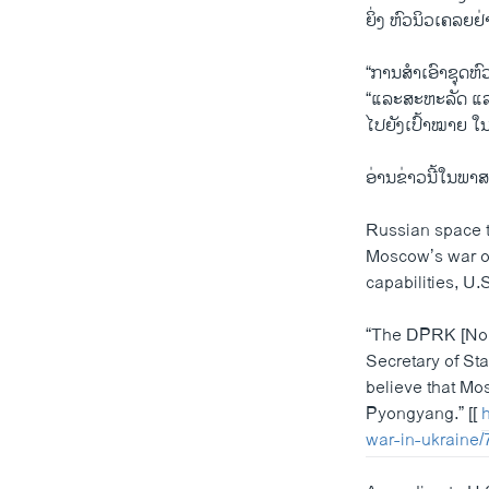
ຍິ່ງ ຫົວນິວເຄລຍຢ່
“ການສຳເອົາຊຸດຫົວ
“ແລະສະຫະລັດ ແລ
ໄປຍັງເປົ້າໝາຍ ໃນ
ອ່ານຂ່າວນີ້ໃນພາສ
Russian space t
Moscow’s war on
capabilities, U.
“The DPRK [Nort
Secretary of St
believe that Mo
Pyongyang.” [[
war-in-ukraine