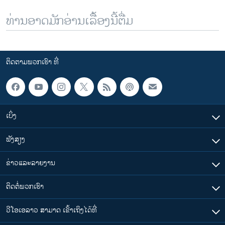
ທ່ານອາດມັກອ່ານເລື້ອງນີ້ຕື່ມ
ຕິດຕາມພວກເຮົາ ທີ່
ເບິ່ງ
ຟັງສຽງ
ຂ່າວແລະລາຍງານ
ຕິດຕໍ່ພວກເຮົາ
ວີໂອເອລາວ ສາມາດ ເຂົ້າເຖິງໄດ້ທີ່