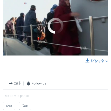
No media source currently available
ລິງໂດຍກົງ
0:00
0:02:05
EMBED
SHARE
ແຊຣ໌
Follow us
This item is part of
ຂ່າວ
ໂລກ