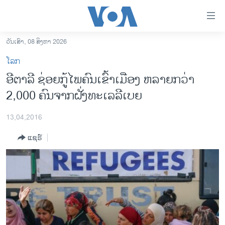
ລິ້ງ
ສຳຫລັບ
ເຂົ້າ
ວັນເສົາ, 08 ສິງຫາ 2026
ຫາ
ໂຮມເພຈ
ໂລກ
ຂ້າມ
ລາວ
ອີຕາລີ ຊ່ອຍກູ້ໄພຄົນເຂົ້າເມືອງ ຫລາຍກວ່າ
ຂ້າມ
ອາເມຣິກາ
2,000 ຄົນຈາກຝັ່ງທະເລລີເບຍ
ຂ້າມ
ໄປ
ການເລືອກຕັ້ງ ປະທານາທີບໍດີ ສະຫະລັດ 2024
ຫາ
13,04,2016
ຂ່າວ​ຈີນ
ຊອກ
ແຊຣ໌
ຄົ້ນ
ໂລກ
ເອເຊຍ
ອິດສະຫຼະພາບດ້ານການຂ່າວ
ຊີວິດຊາວລາວ
ຊຸມຊົນຊາວລາວ