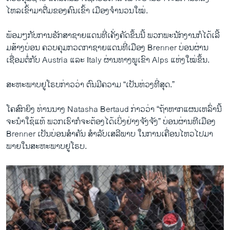
ໄຫລ​ເຂົ້າ​ມາ​ຕື່ມຂອງ​ຄົນ​ເຂົ້າ​ ເມືອງ​ຈຳນວນໃໝ່.
ພ້ອມໆກັບການ​ຮັກສາ​ຊາຍ​ແດນ​ທີ່ເຄັ່ງຄັດຂຶ້ນນີ້ ພວກ​ພະນັກງານ​ກໍໄດ້​ເລີ້​
ມສ້າງ​ບ່ອນ ​ຄວບຄຸມກວດກາ​ຊາຍ​ແດນທີ່​ເມືອງ Brenner ບ່ອນ​ຜ່ານ
ເຊື່ອມ​ຕໍ່​ກັບ Austria ​ແລະ Italy ຜ່ານ​ທາງ​ພູ​ເຂົາ Alps ແຫ່ງໃໝ່ຂຶ້ນ.
ສະຫະພາບ​ຢູ​ໂຣບກ່າວ​ວ່າ ຕົນມີ​ຄວາມ​ “ເປັນ​ຫ່ວງ​ທີ່​ສຸດ.”
​ໂຄສົກ​ຍິງ ທ່ານ​ນາງ Natasha Bertaud ກ່າວ​ວ່າ “ຖ້າ​ຫາກ​ແຜນ​ເຫລົ່າ​ນີ້​
ຈະ​ນຳໃຊ້ແທ້ ​ພວກ​ເຮົາ​ກໍຈະ​ຕ້ອງໄດ້​ເບິ່ງ​ຢ່າງຈັງຈັງ” ບ່ອນ​ຜ່ານ​ທີ​ເມືອງ
Brenner ​ເປັນ​ບ່ອນ​ສຳ​ຄັນ ສຳລັບ​ເສລີ​ພາບ ໃນການ​ເຄື່ອນ​ໄຫວໄປມາ​
ພາຍ​ໃນ​ສະຫະພາບ​ຢູ​ໂຣບ.