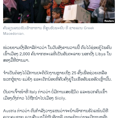
ວິທະຍາສາດ-ເທັກໂນໂລຈີ
ທຸລະກິດ
ພາສາອັງກິດ
ຄົນລຽນແຖວຮັບເອົາອາຫານ ທີ່ສູນອົບພະຍົບ ທີ ຊາຍແດນ Greek
ວີດີໂອ
Macedonian.
ສຽງ
ໜ່ວຍ​ຍາມຝັ່ງ​ອີ​ຕາ​ລີ​ກ່າວ​ວ່າ ​ໃນ​ວັນ​ອັງຄານ​ວານ​ນີ້ ຕົນ​ໄດ້ຊ່ອຍ​ກູ້ໄພ​ຄົນ​
ລາຍການກະຈາຍສຽງ
ເຂົ້າ​ເມືອງ 2,000 ຄົນ​ຈາກ​ທະ​ເລ​ທີ່​ເປັນ​ອັນຕະລາຍ ​ນອກ​ຝັ່ງ​ Libya ​ໃນ​
ຕິດຕາມພວກເຮົາ ທີ່
ສອງ​ມື້​ທີ່​ຜ່ານ​ມາ.
ລາຍງານ
ຈຳເປັນຕ້ອງໄດ້ມີ​ການ​ປະຕິບັດ​ງານ​ຫຼາຍ​ເຖິງ 25 ຄັ້ງ​ເພື່ອຊ່ວຍ​ເຫລືອ
ພວກຜູ້ຊາບ ​ແມ່ຍິງ ​ແລະ​ເດັກນ້ອຍ​ທີ່​ຄັບຄັ່ງຢູ່​ໃນ​ເຮືອ​ອັນແອ​ອັດເຫຼົ່ານັ້ນ.
ພາສາຕ່າງໆ
ບັນດາ​ເຈົ້າ​ໜ້າ​ທີ່​ Italy ກ່າວ​ວ່າ ບໍ່​ມີ​ການ​ເສຍ​ຊີວິດ ​ແລະ​ພວກ​ຄົນ​ເຂົ້າ​
ເມືອງດັ່ງກ່າວ ​ໄດ້​ຖືກ​ນຳ​ໄປ​ເມືອງ Sicily.
Austria ກ່າວ​ວ່າ ຕົນ​ກຳລັງ​ວາງ​ແຜນ​ວ່າ​ຈະ​ນຳເອົາການຮັດ​ແໜ້ນວິທີ​
ຄວບຄຸມ​ຊາຍ ແດນ​ຄືນ​ມາໃຊ້ກັບ​ອີ​ຕາ​ລີ ເພາະຢ້ານ​ວ່າຈະມີ​ການ​ຫລັ່ງ​