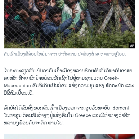
ຄົນເຂົ້າເມຶອງທີ່ສ່ວນໃຫຍ່ມາຈາກ ປາກິສຖານ ປະທ້ວງຕໍ່ ສະຫະພາບຢູໂຣບ.
Migrants Fear Deportations to Turkey
​ໃນ​ຂະນະ​ດຽວ​ກັນ ບັນດາ​ຄົນ​ເຂົ້າ​ເມືອງ​ຫລາຍ​ຮ້ອຍ​ຄົນ​ກໍໄດ້​ພາກັນ​ອາສາ​
EMBED
SHARE
ສະໝັກ ທີ​ຈະ​ ຍົກ​ຍ້າຍ​ບ່ອນ​ພັກ​ເຊົາໄປ​ຢູ່່​ຕາມ​ຊາຍ​ແດນ Greek-
by
ສຽງອາເມຣິກາ ວີໂອເອລາວ
Macedonian ອັນ​ທີ່​ເຄີຍ​ເປັນ​ບ່ອນ ​ແຫ່ງ​ຄວາ​ມຮຸນ​ແຮງ ​ສົກກະ​ປົກ ​ແລະ​
ມີ​ຂີ້ຕົມເປື້ອນເປິ.
ລົ​ດບັສ​ໄດ້ຂົນ​ສົ່ງ​ພວກ​ຄົນ​ເຂົ້າ​ເມື​ອງອອກ​ຈາກສູນ​ອົບ​ພະຍົບ Idomeni ​
ໄປ​ຫາ​ສູນ ຕ້ອນຮັບຕ່າງໆ​ຢູ່່​ແຫ່ງ​ອຶ່ນໃນ Greece ​ແລະ​ມີທ່າທາງວ່າອີກ
ຫລາຍໆ​ຮ້ອຍ​ຄົນຈະ​ຕິດ ຕາມ​ໄປ.