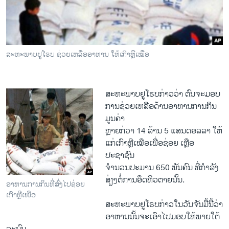
ວິທະຍາສາດ-ເທັກໂນໂລຈີ
ທຸລະກິດ
ພາສາອັງກິດ
ສະຫະພາບຢູໂຣບ ຊ່ວຍ​ເຫລືອ​ອາຫານ ໃຫ້​​ເກົາຫຼີເໝືອ
ວີດີໂອ
ສຽງ
ສະຫະພາບຢູໂຣບກ່າວວ່າ ຕົນ​ຈະມອບ​
ລາຍການກະຈາຍສຽງ
ການ​ຊ່ວຍ​ເຫລືອ​ດ້ານອາຫານການກິນ
ຕິດຕາມພວກເຮົາ ທີ່
ມູນຄ່າ
ລາຍງານ
ຫຼາຍກ່ວາ​ 14 ລ້ານ 5 ​ແສນ​ດອລລາ ໃຫ້
ແກ່ເກົາຫຼີເໝືອເພື່ອຊ່ອຍ ເຫຼືອ
ປະຊາຊົນ
ພາສາຕ່າງໆ
ຈໍານວນປະມານ​ 650 ພັນຄົນ ທີ່​ກໍາລັງ​
ສ່ຽງ​ຕໍ່​ການ​ອຶດຫິວ​ຕາຍນັ້ນ.
ອາຫານການກິນທີ່ສົ່ງໄປຊ່ອຍ
ເກົາຫຼີເໜືອ
ສະຫະພາບ​ຢູ​ໂຣບກ່າວໃນວັນຈັນມື້ນີ້​ວ່າ
ອາຫານນັ້ນຈະ​ເອົາໄປມອບໃຫ້ພາຍ​ໃຕ້