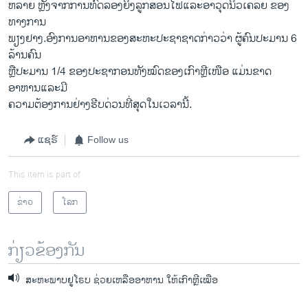
ຫລາຍ ຫຼັງຈາກການທົດລອງຍິງລູກສອນໄຟ​ແລະ​ອາວຸດ​ນິວ​ເຄລຍ ຂອງ
ທາງການ
ພຽງຢາງ.ອົງການອາຫານຂອງສະຫະປະຊາຊາດກ່າວວ່າ ຜູ້ຄົນປະມານ 6
ລ້ານຄົນ
ຫຼືປະມານ 1/4 ຂອງປະຊາກອນທັງໝົດຂອງເກົາຫຼີ​ເໜືອ ແມ່ນຂາດ
ອາຫານແລະມີ
ຄວາມຕ້ອງການຢ່າງຮີບ​ດ່ວນ​ທີ່​ສຸດ​ໃນ​ເວລາ​ນີ້.
ແຊຣ໌
Follow us
This item is part of
ຂ່າວ
ໂລກ
ກ່ຽວຂ້ອງກັນ
ສະຫະພາບຢູໂຣບ ຊ່ວຍ​ເຫລືອ​ອາຫານ ໃຫ້​​ເກົາຫຼີເໝືອ