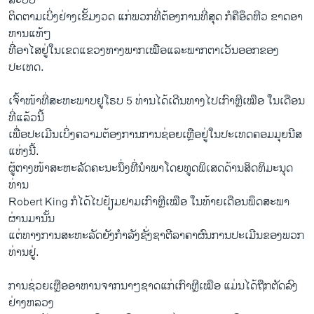
ລະບົບ
ຕິດຕາມ​ເບິ່ງ​ຢ່າງເຂັ້ມງວດ ແກ່ພວກທີ່ຕ້ອງການທີ່ສຸດ​ ກໍຄືອຶດຫີວ ຂາດອາ
ຫານແທ້ໆ
ທີ່ອາໄສຢູ່​ໃນ​ເຂດ​ແຂວງທາງພາກເໝືອແລະພາກຕາເວັນອອກຂອງ
ປະເທດ.
ເຈົ້າ​ໜ້າ​ທີ່​ສະຫະພາບຢູໂຣບ 5 ທ່ານໄດ້ເດີນທາງໄປເກົາຫຼີເໝືອ ໃນເດືອນ
ທີ່ແລ້ວນີ້
ເພື່ອປະ​ເມີນ​ເບິ່ງ​ຄວາມ​ຕ້ອງການການຊ່ອຍເຫຼືອຢູ່ໃນປະເທດຄອມມຸຍນີສ
ແຫ່ງນີ້.​
ຜູ້​ຕາງໜ້າ​ສະຫະລັດ​ຄະນະ​ນຶ່ງທີ່ນໍາພາໂດຍທູ​ດພິ​ເສດ​ດ້ານສິດທິມະນຸດ
ທ່ານ
Robert King ກໍໄດ້ໄປຢ້ຽມຢາມເກົາຫຼີເໝືອ ໃນທ້າຍເດືອນ​ພຶດສະພາ
ຜ່ານ​ມາ​ນັ້​ນ
ແຕ່ທາງ​ການ​ສະຫະລັດ​ຍັງ​ກໍາລັງ​ຊັ່ງຊາ​ຕີ​ລາຄາ​ຜົນ​ການ​ປະ​ເມີນຂອງ​ພວກ
ທ່ານ​ຢູ່.
ການຊ່ວຍເຫຼືອອາຫານຈາກນາໆຊາດ​ແກ່ເກົາຫຼີເໝືອ ແມ່ນໄດ້ຖືກ​ຕັດ​ລົງ​
ຢ່າງ​ຫລວງ