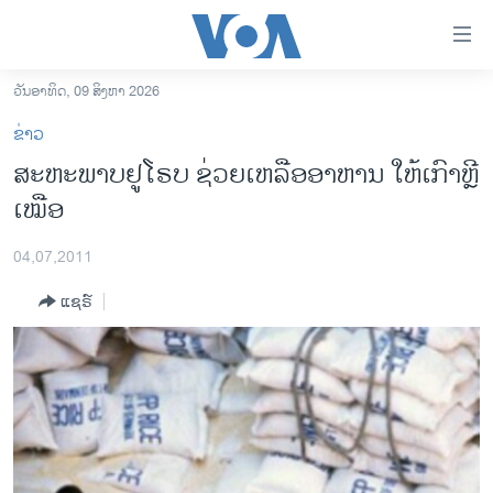
ລິ້ງ
ສຳຫລັບ
ເຂົ້າ
ວັນອາທິດ, 09 ສິງຫາ 2026
ຫາ
ໂຮມເພຈ
ຂ່າວ
ຂ້າມ
ລາວ
ສະຫະພາບຢູໂຣບ ຊ່ວຍ​ເຫລືອ​ອາຫານ ໃຫ້​​ເກົາຫຼີ
ຂ້າມ
ອາເມຣິກາ
ເໝືອ
ຂ້າມ
ໄປ
ການເລືອກຕັ້ງ ປະທານາທີບໍດີ ສະຫະລັດ 2024
ຫາ
04,07,2011
ຂ່າວ​ຈີນ
ຊອກ
ແຊຣ໌
ຄົ້ນ
ໂລກ
ເອເຊຍ
ອິດສະຫຼະພາບດ້ານການຂ່າວ
ຊີວິດຊາວລາວ
ຊຸມຊົນຊາວລາວ