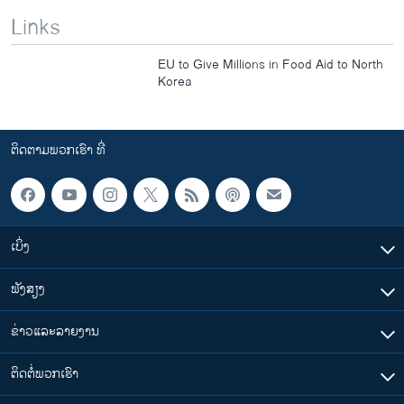
Links
EU to Give Millions in Food Aid to North
Korea
ຕິດຕາມພວກເຮົາ ທີ່
ເບິ່ງ
ຟັງສຽງ
ຂ່າວແລະລາຍງານ
ຕິດຕໍ່ພວກເຮົາ