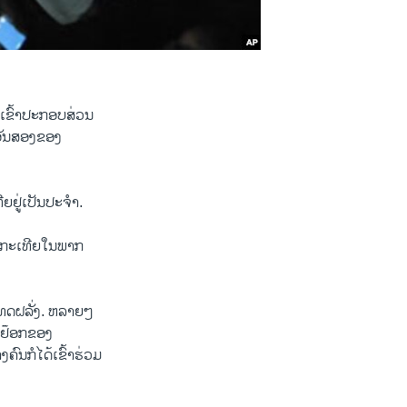
່ເຂົ້າປະກອບສ່ວນ
 ອັນສອງຂອງ
ຍຢູ່ເປັນປະຈໍາ.
ກກະເທີຍໃນພາກ
ເທດຝລັ່ງ. ຫລາຍໆ
ວຢ໊ອກຂອງ
ົນກໍໄດ້ເຂົ້າຮ່ວມ