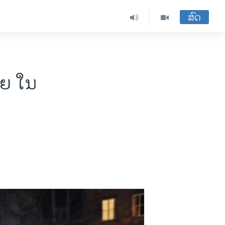
ສົດ
ີຍ ໃນ