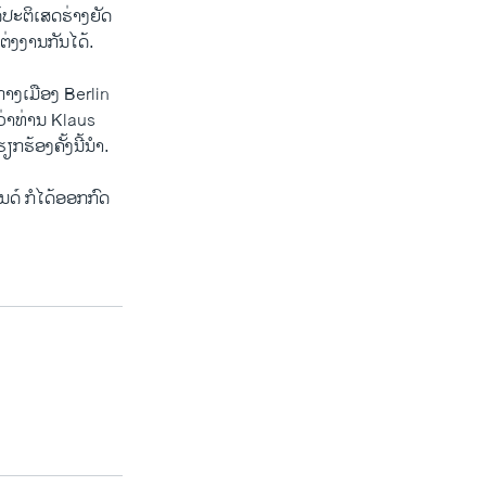
້ປະຕິເສດຮ່າງຍັດ
ຕ່ງງານກັນໄດ້.
ກາງເມືອງ Berlin
່າທ່ານ Klaus
ຮ້ອງຄັ້ງນີ້ນໍາ.
໌ ກໍໄດ້ອອກກົດ