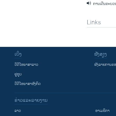
ການເດີນຂະບວນ 
Links
ເບິ່ງ
ຟັງສຽງ
ວີດີໂອພາສາລາວ
ຟັງລາຍການຂອງ
ຢູທູບ
ວີດີໂອພາສາອັງກິດ
ຂ່າວແລະລາຍງານ
ລາວ
ອາເມຣິກາ