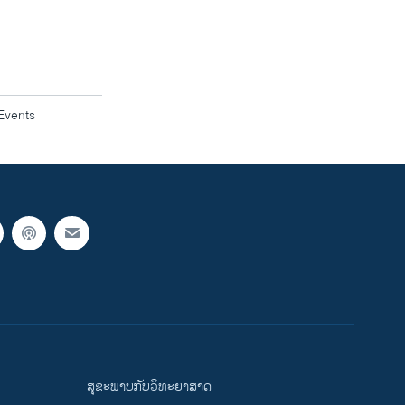
Events
ສຸຂະພາບກັບວິທະຍາສາດ