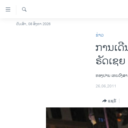
ລິ້ງ
ສຳຫລັບ
ເຂົ້າ
ຄົ້ນຫາ
ວັນເສົາ, 08 ສິງຫາ 2026
ໂຮມເພຈ
ຫາ
ຂ່າວ
ລາວ
ຂ້າມ
ການເດີ
ຂ້າມ
ອາເມຣິກາ
ຂ້າມ
ການເລືອກຕັ້ງ ປະທານາທີບໍດີ ສະຫະລັດ
ຣັດເຊຍ
ໄປ
2024
ຫາ
ຂ່າວ​ຈີນ
ຊອກ
ທອງປານ ເທບວົງສາ
ຄົ້ນ
ໂລກ
26,06,2011
ເອເຊຍ
ແຊຣ໌
ອິດສະຫຼະພາບດ້ານການຂ່າວ
ຊີວິດຊາວລາວ
ຊຸມຊົນຊາວລາວ