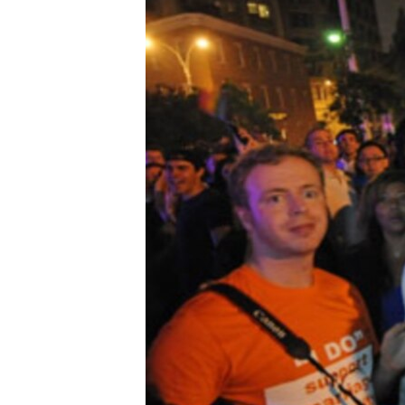
ວິທະຍາສາດ-ເທັກໂນໂລຈີ
ທຸລະກິດ
ພາສາອັງກິດ
ວີດີໂອ
ສຽງ
ລາຍການກະຈາຍສຽງ
ລາຍງານ