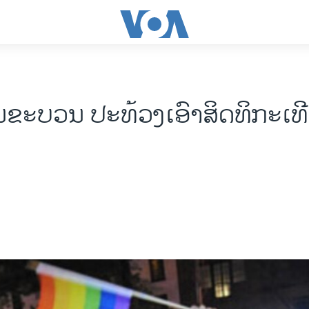
ນຂະບວນ ປະທ້ວງເອົາສິດທິກະເທ