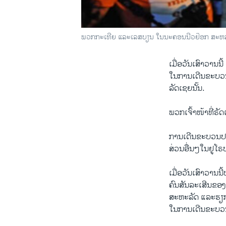
ພວກກະເທີຍ ແລະເລສບຽນ ໃນນະຄອນນີວຢ໊ອກ ສະຫລອງດ
ເມື່ອວັນເສົາວານນ
ໃນການເດີນຂະບວນສ
ລັດເຊຍນັ້ນ.
ພວກເຈົ້າໜ້າທີ່ຣັ
ການເດີນຂະບວນປະ
ສ່ວນອື່ນໆໃນຢູໂຣ
ເມື່ອວັນເສົາວານ
ຄົນສັນລະເສີນຂອ
ສະຫະລັດ ແລະຮຽກຮ
ໃນການເດີນຂະບວນ 