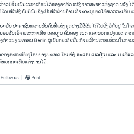
ງກ່າວມີຂື້ນເປັນເວລາເກືອບໄດ້ສອງອາທິດ ຫລັງຈາກສະພາແຫ່ງຊາດ ຝລັ່ງ ໄດ
ເໜີໂດຍພັກສັງຄົມນິຍົມ ຊຶ່ງເປັນພັກຝ່າຍຄ້ານ ທີ່ຈະອະນຸຍາດໃຫ້ພວກກະເທີຍ ແ
ະມັນ ປະຊາຊົນຫລາຍພັນຄົນທີ່ແຕ່ງຊຸດຢ່າງມີສີສັນ ໄດ້ໄປອັ່ງອໍກັນຢູ່ ໃນໃຈ
້ຍອມຮັບເອົາ ພວກກະເທີຍ ເລສບຽນ ຄົນສອງ ເພດ ແລະພວກແປງເພດ ຄາດວ
ງກໍາແພງ ນະຄອນ Berlin ຜູ້ເປັນກະເທີຍນັ້ນ ກໍຈະເຂົ້າປະກອບສ່ວນໃນການຮຽກ
ອງສະຫະພັນຢຸໂຣບບາງປະເທດ ໂຮມທັງ ສະເປນ ເບລຢ້ຽມ ແລະ ເນເທີແລນດ
ພວກກະເທີຍແຕ່ງງານໄດ້.
Follow us
Print