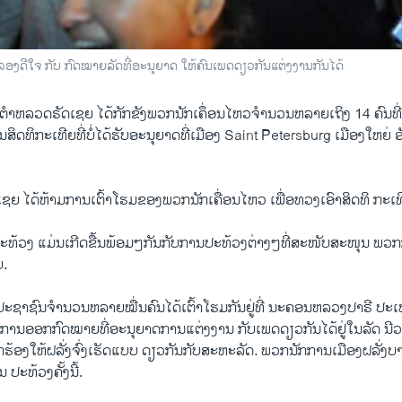
ີໃຈ ກັບ ກົດໝາຍລັດທີ່ອະນຸຍາດ ໃຫ້ຄົນເພດດຽວກັນແຕ່ງງານກັນໄດ້
ີ້ ຕໍາຫລວດຣັດເຊຍ ໄດ້ກັກຂັງພວກນັກເຄຶ່ອນໄຫວຈໍານວນຫລາຍເຖິງ 14 ຄົນທີ
ິດທິກະເທີຍທີ່ບໍ່ໄດ້ຮັບອະນຸຍາດທີ່ເມືອງ Saint Petersburg ເມືອງໃຫຍ່
ດເຊຍ ໄດ້ຫ້າມການເຕົ້າໂຮມຂອງພວກນັກເຄື່ອນໄຫວ ເພື່ອທວງເອົາສິດທິ ກະເທີ
ທ້ວງ ແມ່ນເກີດຂື້ນພ້ອມໆກັນກັບການປະທ້ວງຕ່າງໆທີ່ສະໜັບສະໜຸນ ພວ
ບ.
ນີ້ປະຊາຊົນຈໍານວນຫລາຍໝື່ນຄົນໄດ້ເຕົ້າໂຮມກັນຢູ່ທີ່ ນະຄອນຫລວງປາຣີ ປະ
ງການອອກກົດໝາຍທີ່ອະນຸຍາດການແຕ່ງງານ ກັບເພດດຽວກັນໄດ້ຢູ່ໃນລັດ ນີ
້ອງໃຫ້ຝລັ່ງຈົ່ງເຮັດແບບ ດຽວກັນກັບສະຫະລັດ. ພວກນັກການເມືອງຝລັ່ງບາງຄ
ປະທ້ວງຄັ້ງນີ້.