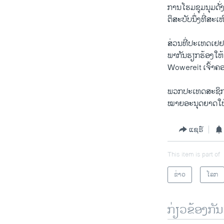
ການໂຮມຊຸມນຸມດັ່
ຕິສະບັບນຶ່ງທີ່ສະ
ສ່ວນທີ່ປະເທດເຢຢຣ
ພາກັນຮຽກຮ້ອງໃຫ
Wowereit ເຈົ້າຄອ
ພວກປະເທດສະຊິກຂ
ໝາຍອະນຸດຍາດໃຫ້
ແຊຣ໌
This item is part of
ຂ່າວ
ໂລກ
ກ່ຽວຂ້ອງກັນ