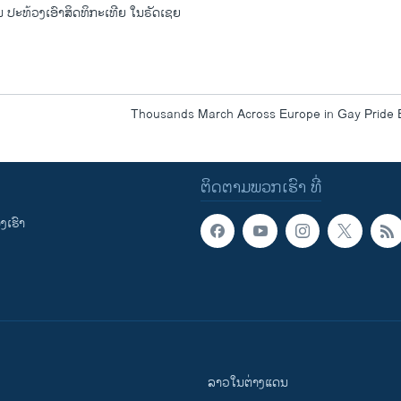
ປະທ້ວງເອົາສິດທິກະເທີຍ ໃນຣັດເຊຍ
Thousands March Across Europe in Gay Pride 
ຕິດຕາມພວກເຮົາ ທີ່
ເຮົາ
ລາວໃນຕ່າງແດນ