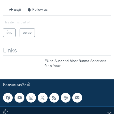
ແຊຣ໌
Follow us
This item is part of
ຂ່າວ
ເອເຊຍ
Links
EU to Suspend Most Burma Sanctions
for a Year
ຕິດຕາມພວກເຮົາ ທີ່
ເບິ່ງ