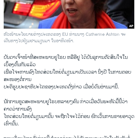
ວິທະຍາສາດ-ເທັກໂນໂລຈີ
ທຸລະກິດ
ພາສາອັງກິດ
ຫົວໜ້ານະໂຍບາຍຕ່າງປະເທດຂອງ EU ທ່ານນາງ Catherine Ashton ຈະ
ວີດີໂອ
ເດີນທາງໄປຢ້ຽມຢາມມຽນມາ ໃນອາທິດໜ້າ.
ສຽງ
ບັນດາ​ເຈົ້າໜ້າ​ທີ່​ສະຫະພາບ​ຢູ​ໂຣບ ຫລື​ອີ​ຢູ​ ໄດ້​ບັນລຸ​ການ​ຕັດສິນ​ໃຈ​ໃນ​
ລາຍການກະຈາຍສຽງ
ເບຶ້ອງຕົ້ນກັນ​ແລ້ວ
ຕິດຕາມພວກເຮົາ ທີ່
ເພື່ອໂຈະ​ການ​ລົງ​ໂທດສ່ວນ​ໃຫຍ່ຕໍ່​ມຽນມາ​ເປັນ​ເວລາ ນຶ່ງ​ປີ ​ໃນ​ການຕອບ​
ລາຍງານ
ສະໜອງຕໍ່ການ​
ປະຕິ​ຮູບ​ປະຊາທິປະ​ໄຕ​ຂອງ​ປະ​ເທດດັ່ງກ່າວ ​ເມື່ອ​ບໍ່​ດົນ​ຜ່ານ​ມານີ້.
ພາສາຕ່າງໆ
ນັກ​ການ​ທູດ​ສະຫະພາບ​ຢູ​ໂຣບຫລາຍໆ​ຄົນ ກ່າວເມື່ອ​ວັນ​ພະຫັດ​ມື້​ນີ້​ວ່າ
ຄາດ​ວ່າການ​ລົງ
ໂທດ​ສ່ວນ​ໃຫຍ່ຕໍ່​ມຽນມາ​ນັ້ນ​ ຈະ​ຖືກ​ໂຈະ​ໄວ້​ກ່ອນ ຍົກ​ເວັ້ນການ​ຂາຍ​ອາວຸດ​
ເທົ່າ​ນັ້ນ.