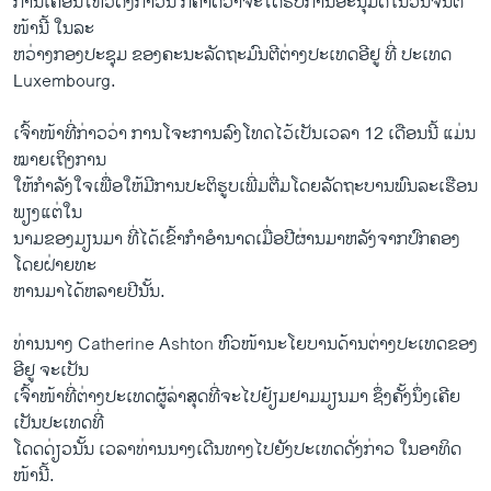
ການ​ເຄຶ່ອນ​ໄຫວ​ດັ່ງກ່າວ​ນີ້ ກໍ​ຄາດ​ວ່າ​ຈະໄດ້​ຮັບ​ການ​ອະນຸມັດ​ໃນ​ວັນ​ຈັນ​ຕໍ່
ໜ້າ​ນີ້ ​ໃນລະ
ຫວ່າງ​ກອງ​ປະຊຸມ​ ຂອງ​ຄະນະ​ລັດຖະມົນຕີ​ຕ່າງປະ​ເທດ​ອີ​ຢູ ທີ່ ປະ​ເທດ
Luxembourg.
ເຈົ້າໜ້າ​ທີ່​ກ່າວ​ວ່າ ການ​ໂຈະການ​ລົງ​ໂທດ​ໄວ້​ເປັນ​ເວລາ 12 ​ເດືອນນີ້ ​ແມ່ນ​
ໝາຍ​ເຖິງການ
ໃຫ້​ກໍາລັງ​ໃຈ​ເພື່ອ​ໃຫ້​ມີ​ການ​ປະຕິ​ຮູບ​ເພີ່ມ​ຕື່ມ​ໂດຍ​ລັດຖະບານ​ພົນລະ​ເຮືອນ
ພຽງ​ແຕ່​ໃນ
ນາມຂອງ​ມຽນມາ​ ທີ່​ໄດ້​ເຂົ້າກໍາ​ອໍານາດ​ເມື່ອປີຜ່ານ​ມາ​ຫລັງ​ຈາກ​ປົກຄອງ​
ໂດຍ​ຝ່າຍ​ທະ
ຫານ​ມາ​ໄດ້​ຫລາຍປີ​ນັ້ນ.
ທ່ານ​ນາງ Catherine Ashton ຫົວໜ້າ​ນະ​ໂຍບານ​ດ້ານ​ຕ່າງປະ​ເທດ​ຂອງ​
ອີ​ຢູ ຈະ​ເປັນ
ເຈົ້າໜ້າ​ທີ່​ຕ່າງປະ​ເທດ​ຜູ້​ລ່າ​ສຸດທີ່​ຈະໄປ​ຢ້ຽມຢາມ​ມຽນມາ​ ຊຶ່ງຄັ້ງນຶ່ງ​ເຄີຍ​
ເປັນ​ປະ​ເທດ​ທີ່
​ໂດດດ່ຽວ​ນັ້ນ ​ເວລາ​ທ່ານ​ນາງ​ເດີນທາງ​ໄປ​ຍັງປະ​ເທດ​ດັ່ງກ່າວ ​ໃນ​ອາທິດ​
ໜ້າ​ນີ້.