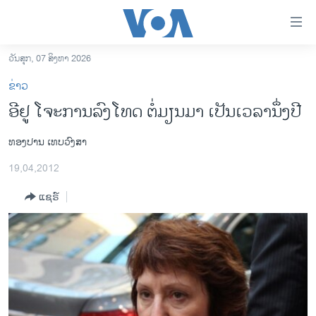
ລິ້ງ
ສຳຫລັບ
ເຂົ້າ
ວັນສຸກ, 07 ສິງຫາ 2026
ຫາ
ໂຮມເພຈ
ຂ່າວ
ຂ້າມ
ລາວ
ອີຢູ ໂຈະການລົງໂທດ ຕໍ່ມຽນມາ ເປັນເວລານຶ່ງປີ
ຂ້າມ
ອາເມຣິກາ
ຂ້າມ
ທອງປານ ເທບວົງສາ
ໄປ
ການເລືອກຕັ້ງ ປະທານາທີບໍດີ ສະຫະລັດ 2024
ຫາ
19,04,2012
ຂ່າວ​ຈີນ
ຊອກ
ຄົ້ນ
ແຊຣ໌
ໂລກ
ເອເຊຍ
ອິດສະຫຼະພາບດ້ານການຂ່າວ
ຊີວິດຊາວລາວ
ຊຸມຊົນຊາວລາວ