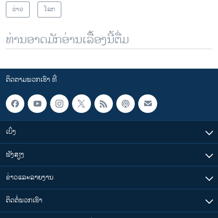
ຂ່າວ
ໂລກ
ທ່ານອາດມັກອ່ານເລື້ອງນີ້ຕື່ມ
ຕິດຕາມພວກເຮົາ ທີ່
ເບິ່ງ
ຟັງສຽງ
ຂ່າວແລະລາຍງານ
ຕິດຕໍ່ພວກເຮົາ