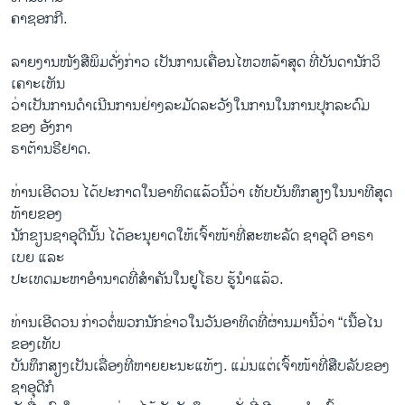
ຄາ​ຊອກ​ກີ.
ລາຍ​ງານ​ໜັງ​ສື​ພິມ​ດັ່ງ​ກ່າວ ເປັນການ​ເຄື່ອນ​ໄຫວ​ຫລ້າ​ສຸດ ທີ່​ບັນ​ດາ​ນັກ​ວິ​
ເຄາະ​ເຫັນ
​ວ່າເປັນ​ການດຳ​ເນີນ​ການ​ຢ່າງ​ລະ​ມັດ​ລະ​ວັງ​ໃນ​ການໃນ​ການ​ປຸກ​ລະ​ດົມ​
ຂອງ ​ອັງ​ກາ​
ຣາຕ້ານຣີ​ຢາດ.
ທ່ານ​ເອີ​ດວນ ໄດ້​ປະ​ກາດ​ໃນ​ອາ​ທິດ​ແລ້ວ​ນີ້ວ່າ ​ເທັບ​ບັນ​ທຶກ​ສຽງ​ໃນ​ນາ​ທີ​ສຸດ​
ທ້າຍ​ຂອງ
ນັກ​ຂຽນ​ຊາ​ອຸ​ດີນັ້ນ ໄດ້​ອະ​ນຸ​ຍາດ​ໃຫ້​ເຈົ້າ​ໜ້າ​ທີ່​ສະ​ຫະ​ລັດ ຊາ​ອຸ​ດີ ອາ​ຣາ​
ເບຍ ແລະ
ປະ​ເທດ​ມະ​ຫາອຳ​ນາດ​ທີ່​ສຳ​ຄັນ​ໃນ​ຢູ​ໂຣບ​ ຮູ້​ນຳ​ແລ້ວ.
ທ່ານ​ເອີ​ດວນ ກ່າວ​ຕໍ່​ພວກ​ນັກ​ຂ່າວ​ໃນ​ວັນ​ອາ​ທິດ​ທີ່​ຜ່ານ​ມາ​ນີ້​ວ່າ “​ເນື້ອ​ໄນ
ຂອງ​ເທັບ
​ບັນ​ທຶກ​ສຽງ​ເປັນ​ເລື່ອງ​ທີ່​ຫາຍ​ຍະ​ນະ​ແທ້ໆ. ແມ່ນ​ແຕ່​ເຈົ້າ​ໜ້າ​ທີ່ສືບລັບຂອງ​
ຊາ​ອຸ​ດີກໍ​