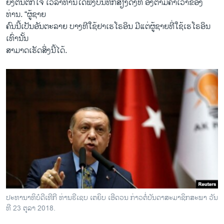
ຍັງຕື່ນ​ຕົກ​ໃຈ ເວ​ລາ​ທ່ານ​ໄດ້​ຟັງ​ບັນ​ທຶກ​ສຽງດັ່ງ​ທີ່ ​ອີງ​ຕາມ​ຄຳ​ເວົ້າ​ຂອງ
ທ່ານ. “ຜູ້​ຊາຍ
ຄົນ​ນີ້​ເປັນ​ອັນ​ຕະ​ລາຍ ບ​າງ​ທີ​ໃຊ້​ຢາ​ເຮ​ໂຣ​ອິນ ມີ​ແຕ່​ຜູ້​ຊາຍ​ທີ່​ໃຊ້​ເຮ​ໂຣ​ອິນ​
ເທົ່າ​ນັ້ນ
ສາ​ມາດ​ເຮັດ​ສິ່ງ​ນີ້​ໄດ້.
ປະ​ທາ​ນາ​ທິ​ບໍ​ດີ​ເທີ​ກີ ທ່ານ​ຣີ​ເຊບ​ ເຕຍິບ ເອີ​ດວນ ກ່າວ​ຕໍ່​ບັນ​ດາ​ສະ​ມາ​ຊິກ​ສະ​ພາ ວັນ​
ທີ 23 ຕຸ​ລາ 2018.