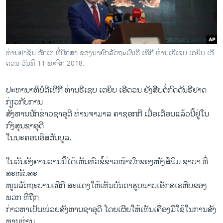
ວິທະຍາສາດ-ເທັກໂນໂລຈີ
ທຸລະກິດ
ພາສາອັງກິດ
ທ່ານ​ຢາ​ຊິນ ອັກ​ເຕ ທີ່​ປຶກ​ສາ​ ຂອງນາ​ຍົກ​ລັດ​ຖະ​ມົນ​ຕີ ເທີ​ກີ ທ່ານ​ເຣີ​ເຊບ ເຕ​ຍິບ ເອີ​
ວີດີໂອ
ດວນ ວັນ​ທີ 11 ພະ​ຈິກ 2018.
ສຽງ
ປະ​ທາ​ນາ​ທິ​ບໍ​ດີ​ເທີ​ກີ ທ່ານ​ຣີ​ເຊບ​ ເຕຍິບ ເອີ​ດວນ ຍັງ​ສືບ​ຕໍ່​ກົດ​ດັນຣີ​ຢາດ
ລາຍການກະຈາຍສຽງ
ກ່ຽວ​ກັບ​ການ
ຕິດຕາມພວກເຮົາ ທີ່
​ສັງ​ຫານ​ນັກ​ຂ່າວ​ຊາ​ອຸ​ດີ ທ່ານ​ຈາ​ມາ​ລ ຄາຊອກ​ກີ ເມື່ອ​ເດືອນ​ແລ້ວ​ນີ້​ຢູ່​ໃນ​
ລາຍງານ
ກົງ​ສຸ​ນ​ຊາ​ອຸ​ດີ
ໃນ​ນະ​ຄອນ​ອິ​ສ​ຕັ​ນບູ​ລ.
ພາສາຕ່າງໆ
ໃນ​ວັນ​ອັງ​ຄານ​ວານ​ນີ້​ໄດ້​ເຫັນ​ຫົວ​ຂໍ້​ຂ່າວ​ໜ້າ​ປົກ​ຂອງ​ໜັງ​ສື​ພິມ​ ຊາ​ບາ​ ທີ່​
ສະ​ໜັບ​ສະ​
ໜູນ​ລັດ​ຖະ​ບານເທີ​ກີ ສະ​ແດງ​ໃຫ້​ເຫັນ​ບັນ​ດາຮູບ​ພາບເອັກ​ສເຣຫີບຂອງ
ພວກ ​ທີ່​ຖືກ
ກ່າວ​ຫາເປັນ​ໜ່ວຍ​ສັງ​ຫານ​ຊາ​ອຸ​ດີ ໂດຍ​ເຜີຍ​ໃຫ້​ເຫັນເຄື່ອງ​ມືໃຊ້​ໃນ​ການ​ສັງ​
ຫານ​ທ່ານ​