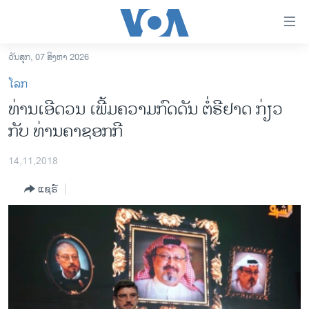
ລິ້ງ
ສຳຫລັບ
ເຂົ້າ
ວັນສຸກ, 07 ສິງຫາ 2026
ຫາ
ໂຮມເພຈ
ໂລກ
ຂ້າມ
ລາວ
ທ່ານ​ເອີ​ດວນ ເພີ້ມ​ຄວາມ​ກົດ​ດັນ ຕໍ່​ຣີ​ຢາດ ກ່ຽວ​
ຂ້າມ
ອາເມຣິກາ
ກັບ​ ທ່ານຄາ​ຊອກ​ກີ
ຂ້າມ
ໄປ
ການເລືອກຕັ້ງ ປະທານາທີບໍດີ ສະຫະລັດ 2024
ຫາ
14,11,2018
ຂ່າວ​ຈີນ
ຊອກ
ແຊຣ໌
ຄົ້ນ
ໂລກ
ເອເຊຍ
ອິດສະຫຼະພາບດ້ານການຂ່າວ
ຊີວິດຊາວລາວ
ຊຸມຊົນຊາວລາວ