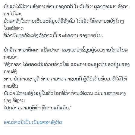
ນັບ​ແຕ່ໄດ້​ມີ​ການ​ສັງ​ຫານ​ທ່ານ​ຄາ​ຊອກ​ກີ ໃນ​ວັນ​ທີ 2 ຕຸ​ລາ​ຜ່ານ​ມາ ອັງ​ກາ​
ຣາ ໄດ້​ລະ​
ມັດ​ລະ​ວັງ​ໃນ​ການ​ເຜີຍ​ແຜ່ຂໍ້​ມູນ​ຕໍ່​ສື່​ສັງ​ຄົມ ໄດ້​ເຮັດ​ໃຫ້​ຄວາມ​ຫວັງ​ໃດໆ​
ໂດຍ​ຣີ​ຢາດ
​ທີ່ວ່າ​ບັນ​ຫາ​ຂັດ​ແຍ້ງ​ດັ່ງ​ກ່າວ​ນັ້ນ​ຈະ​ຄ່ອຍໆ​ນ​ຈາງຫາຍ​ໄປ.
ນັກ​ວິ​ເຄາະ​ອາ​ຕິ​ລ​ລາ ແຢັ​ສ​ຢາ​ດາ ຂອງ​ແ​ຫລ່ງ​ຂໍ້​ມູນຄູ່​ຮ່ວມ​ງານໂກ​ລໂບ​ລ ​
ກ່າວ​ວ່າ
“ອັງ​ກາ​ຣາ ໄດ້​ຢ​ອດ​ເຕີມ​ດ້ວຍຂ່າວໃໝ່ ​ແລະ​ລ​າຍ​ລະ​ອຽດ​ທີ່ຍອດ​ຢ້ຽມ​ຂອງ​
ການ​ສັງ​
ຫານ ນັກ​ຂ່າວ​ຊາ​ອຸ​ດີ ​ທ່ານ​ຈ​າ​ມາ​ລ ຄາ​ຊອກ​ກີ ຜູ້​ທີ່​ບໍ່​ເຫັນ​ພ້ອມ. ທີ່​ໄດ້​ໃຫ້​
ການ​ຢືນ
ຢັນ​ວ່າ ​ມີການ​ສົງໄສ​ຢູ່ໃນທົ່ວ​ໂລກທີ່​ວ່າທ່ານ​ເອີ​ດວນ ​ແມ່ນ​ຊອກຫາບາງ​
ຢ່າງ ທີ່ຫຼາຍ​
ໄປກວ່າ​ຄວາມ​ຍຸ​ຕິ​ທຳ ຫຼື​ການ​ແກ້​ແຄ້ນ.”
ອ່ານ​ຂ່າວ​ນີ​ເພີ້ມ​ເປັນ​ພາ​ສາ​ອັງ​ກິດ