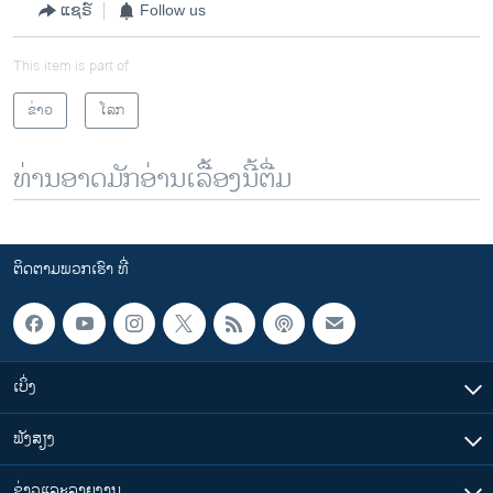
ແຊຣ໌
Follow us
This item is part of
ຂ່າວ
ໂລກ
ທ່ານອາດມັກອ່ານເລື້ອງນີ້ຕື່ມ
ຕິດຕາມພວກເຮົາ ທີ່
ເບິ່ງ
ຟັງສຽງ
ຂ່າວແລະລາຍງານ