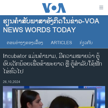
ລິ້ງ
ສຳຫລັບ
ເຂົ້າ
ຮຽນຄຳສັບພາສາອັງກິດໃນຂ່າວ-VOA
ຫາ
ໂຮມເພຈ
NEWS WORDS TODAY
ຂ້າມ
ລາວ
ຂ້າມ
ອາເມຣິກາ
ຕອນຕ່າງໆຂອງເລື້ອງ
ARTICLES
ກ່ຽວກັບ
ຂ້າມ
ໄປ
ການເລືອກຕັ້ງ ປະທານາທີບໍດີ ສະຫະລັດ 2024
Incubator ແມ່ນຄໍານາມ, ມີຄວາມໝາຍວ່າ ຕູ້
ຫາ
ຂ່າວ​ຈີນ
ຊອກ
ອົບເດັກນ້ອຍເພື່ອຂ້າພະຍາດ ຫຼື ຕູ້ສໍາລັບໃຊ້ຟັກ
ຄົ້ນ
ໂລກ
ໄຂ່ທົ່ວໄປ
ເອເຊຍ
26,10,2024
ອິດສະຫຼະພາບດ້ານການຂ່າວ
ຊີວິດຊາວລາວ
ຊຸມຊົນຊາວລາວ