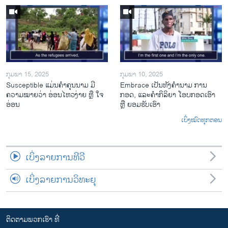
ກຸມພາ 15, 2025
ກຸມພາ 10, 2025
Susceptible ແມ່ນຄໍາຄຸນນາມ ມີ
Embrace ເປັນທັງຄໍານາມ ການ
ຄວາມໝາຍວ່າ ອ່ອນໄຫວງ່າຍ ຫຼື ໃຈ
ກອດ, ແລະຄໍາກິລິຍາ ໂອບກອດເອົາ
ອ່ອນ
ຫຼື ຍອມຮັບເອົາ
ເບິ່ງໝົດທຸກຕອນ
ເບິ່ງລາຍການທີວີ
ເບິ່ງລາຍການວິທະຍຸ
ຕິດຕາມພວກເຮົາ ທີ່