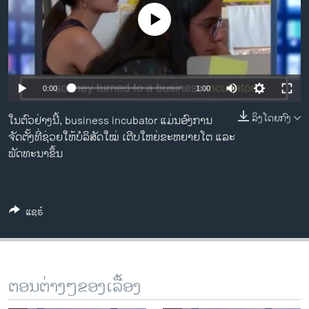
ວິທະຍາສາດ-ເທັກໂນໂລຈີ
No media source currently available
ທຸລະກິດ
ພາສາອັງກິດ
ວີດີໂອ
0:00
1:00
ສຽງ
ລິງໂດຍກົງ
ໃນຕົວຢ່າງນີ້, business incubator ແມ່ນອົງການ
ຈັດຕັ້ງທີ່ຊ່ວຍໃຫ້ບໍລິສັດໃໝ່ ເຕີບໃຫຍ່ຂະຫຍາຍໂຕ ແລະ
ລາຍການກະຈາຍສຽງ
ຕິດຕາມພວກເຮົາ ທີ່
ພັດທະນາຂຶ້ນ
ລາຍງານ
ແຊຣ໌
ພາສາຕ່າງໆ
ຕອນຕ່າງໆຂອງເລື້ອງ