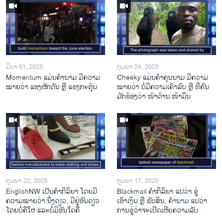
ມີນາ 01, 2025
ກຸມພາ 24, 2025
Momentum ແມ່ນຄໍານາມ ມີຄວາມ
Cheeky ແມ່ນຄໍາຄຸນນາມ ມີຄວາມ
ໝາຍວ່າ ແຮງຜັກດັນ ຫຼື ແຮງກະຕຸ້ນ
ໝາຍວ່າ ບໍ່ມີຄວາມເຄົາລົບ ຫຼື ທີ່ຄົນ
ມັກຮ້ອງວ່າ ໜ້າດ້ານ ໜ້າມຶນ
ກຸມພາ 22, 2025
ກຸມພາ 17, 2025
EnglishNW ເປັນຄໍາກິລິຍາ ໂດຍມີ
Blackmail ຄໍາກິລິຍາ ແປວ່າ ຂູ່
ຄວາມໝາຍວ່າ ນຶ່ງດຽວ, ມີຢູ່ອັນດຽວ
ເອົາເງິນ ຫຼື ຊັບສິນ, ຄໍານາມ ແປວ່າ
ໂດຍບໍ່ຄືໃຜ ແລະບໍ່ມີອັນໃດຄື
ການຂູ່ວ່າຈະເປີດເຜີຍຄວາມລັບ