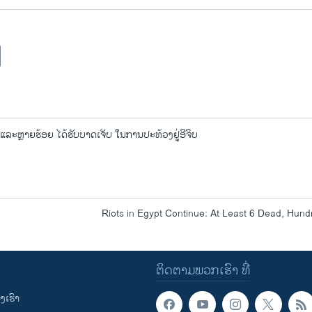
 ແລະຫຼາຍຮ້ອຍ ໄດ້ຮັບບາດເຈັບ ໃນການປະທ້ວງຢູ່ອີຈິບ
Riots in Egypt Continue: At Least 6 Dead, Hund
ຕິດຕາມພວກເຮົາ ທີ່
ເຮົາ