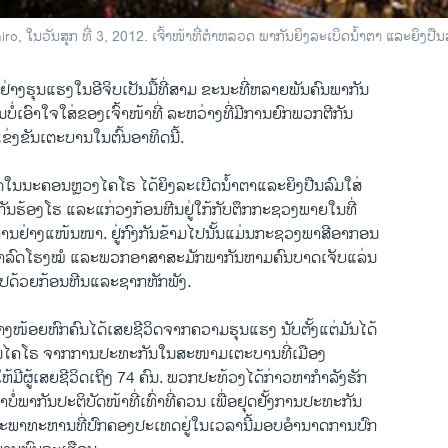
ro, ໃນວັນສຸກ ທີ່ 3, 2012. ເຈົ້າໜ້າທີ່ຕໍາຫລວດ ພາກັນຍິງລະເບິດນໍ້າຕາ ແລະຍິງປືນ
ຢ່າງ​ຮຸນ​ແຮງໃນອີ​ຈິບ​ເປັນ​ມື້​ທີ່​ສາມ ຂະນະ​ທີ່​ຫລາຍ​ພັນ​ຄົນ​ພາກັນ
​ເອົາ​ໃຈ​ໃສ່ຂອງ​ເຈົ້າ​ໜ້າ​ທີ່​ ລະຫວ່າງ​ທີ່​ມີ​ການ​ຍົກ​ພວກ​ຕີ​ກັນ
ຂ່ງຂັນ​ເຕະບານ​ໃນ​ຕົ້ນ​ອາທິດ​ນີ້.
ວດ​ໃນ​ນະຄອນຫຼວງ​ໄຄ​ໂຣ ​ໄດ້​ຍິງ​ລະ​ເບີດ​ນໍ້າຕາແລະ​ຍິງ​ປືນ​ລົມ​ໃສ່
ັນ​ຮ້ອງ​ໂຮ ​ແລະ​ແກ່ວ​ງກ້ອນ​ຫີນ​ຢູ່ໃກ້​ກັບ​ຕຶກກະ​ຊວງ​ພາຍໃນທີ່​
ານ​ຢ່າງ​ແໜ້ນໜາ. ຢູ່​ກົງ​ກັນ​ຂ້າມ​ໄປ​ນັ້ນແມ່ນ​ກະ​ຊວງພາສີ​ອາກອນ
ນດາ​ລົດໂຮງ​ໝໍ ​ແລະພວກອາສາ​ສະມັກ​ພາກັນ​ຫາມ​ຄົນ​ບາດ​ເຈັບ​ແລ່ນ​
​ໄປ​ດ້ວຍ​ກ້ອນ​ຫີນ​ແລະ​ຊາກ​ຫັກ​ພັງ.
່າງ​ໜ້ອຍຫົກ​ຄົນ​ໄດ້​ເສຍ​ຊີວິດຈາກ​ຄວາມຮຸນ​ແຮງ ນັບ​ຕັ້ງ​ແຕ່​ມັນໄດ້
ນະຄອນ​ໄຄ​ໂຣ ຈາກການປະ​ທະ​ກັນ​ໃນ​ສະໜາມ​ເຕະບານ​ທີ່​ເມືອງ
ໃຫ້​ມີ​ຜູ້ເສຍ​ຊີວິດ​ເຖິງ 74 ຄົນ. ພວກ​ປະ​ທ້ວງໄດ້​ກ່າວ​ຫາກໍາ​ລັງ​ຮັກ
່​ພາກັນ​ປະ​ຕິ​ບັດ​ໜ້າ​ທີ່​ເທົ່າ​ທີ່​ຄວນ ເພື່ອ​ຢຸດ​ຢັ້ງ​ການປະ​ທະ​ກັນ ​
າ​ທະ​ຫານທີ່​ປົກຄອງ​ປະ​ເທດ​ຢູ່​ໃນ​ເວລາ​ນີ້ມອບ​ອໍານາດ​ການ​ປົກ