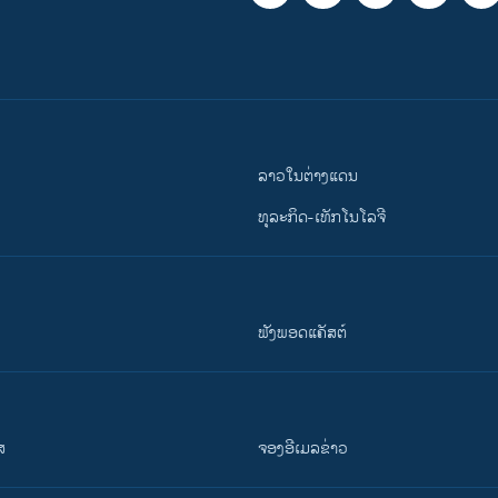
ລາວໃນຕ່າງແດນ
ທຸລະກິດ-ເທັກໂນໂລຈີ
ຟັງພອດແຄັສຕ໌
ສ
ຈອງອີເມລຂ່າວ