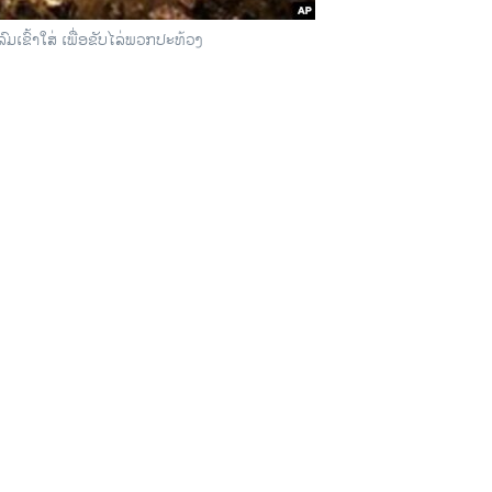
ລົມເຂົ້າໃສ່ ເພື່ອຂັບໄລ່ພວກປະທ້ວງ