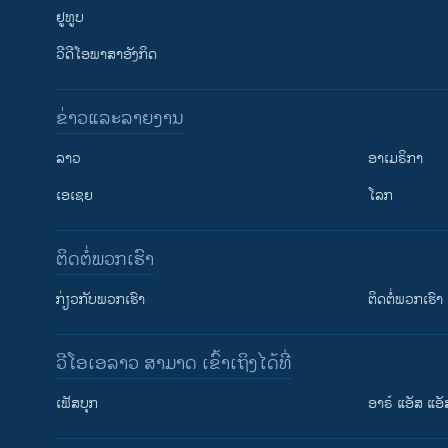
ຢູທູບ
ວີດີໂອພາສາອັງກິດ
ຂ່າວແລະລາຍງານ
ລາວ
ອາເມຣິກາ
ເອເຊຍ
ໂລກ
ຕິດຕໍ່ພວກເຮົາ
ກ່ຽວກັບພວກເຮົາ
ຕິດຕໍ່ພວກເຮົາ
ວີໂອເອລາວ ສາມາດ ເຂົ້າເຖິງໄດ້ທີ່
ເຟັສບຸກ
ອາຣ໌ ແອັສ ແອັ