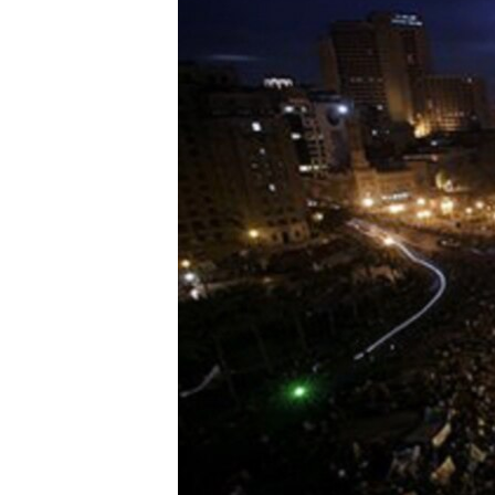
ວິທະຍາສາດ-ເທັກໂນໂລຈີ
ທຸລະກິດ
ພາສາອັງກິດ
ວີດີໂອ
ສຽງ
ລາຍການກະຈາຍສຽງ
ລາຍງານ