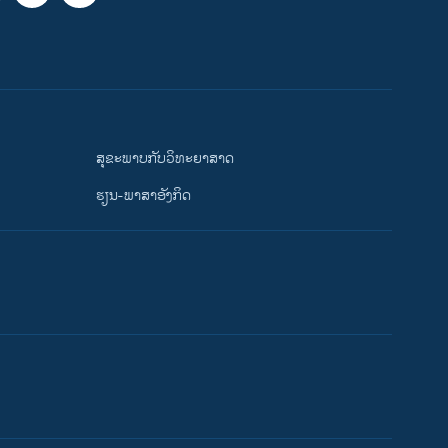
ສຸຂະພາບກັບວິທະຍາສາດ
ຮຽນ-ພາສາອັງກິດ