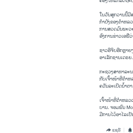
ຄອງ​ໃຫ້​ແກ່ລັດຖະບ
ໃນ​ວັນ​ສຸກວານ​ນີ້ມີສ
ກໍາ​ບັງ​ຂອງ​ຕໍາຫລວ
ການສວດ​ມົນ​ພະວະ​
ອົງການ​ຂ່າວ​ເອພີີ
ຊາວອີຈິບອີກຫຼາຍ
ອາເລັກຊານເດຣຍ.
ກະຊວງສາທາລະນະສຸ
ກັບເຈົ້າໜ້າທີ່ຕໍາຫ
ຄວັນ​ລະ​ເບີດ​ນໍ້າຕາ
ເຈົ້າໜ້າທີ່ຕໍາຫລວດ
ບານ. ຈອມພົນ M
ມີການໄວ້ອາໄລເປັ
ແຊຣ໌