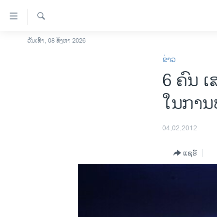
ລິ້ງ
ສຳຫລັບ
ເຂົ້າ
ຄົ້ນຫາ
ວັນເສົາ, 08 ສິງຫາ 2026
ໂຮມເພຈ
ຫາ
ຂ່າວ
ລາວ
ຂ້າມ
6 ຄົນ ເ
ຂ້າມ
ອາເມຣິກາ
ຂ້າມ
ການເລືອກຕັ້ງ ປະທານາທີບໍດີ ສະຫະລັດ
ໃນການປະ
ໄປ
2024
ຫາ
ຂ່າວ​ຈີນ
ຊອກ
04,02,2012
ຄົ້ນ
ໂລກ
ແຊຣ໌
ເອເຊຍ
ອິດສະຫຼະພາບດ້ານການຂ່າວ
ຊີວິດຊາວລາວ
ຊຸມຊົນຊາວລາວ