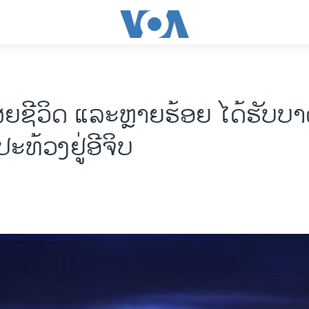
ສຍຊີວິດ ແລະຫຼາຍຮ້ອຍ ໄດ້ຮັບບາ
ທ້ວງຢູ່ອີຈິບ