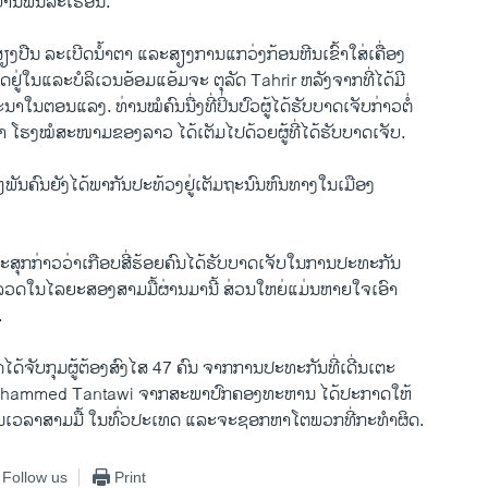
ານ​ພົນ​ລະ​ເຮືອນ.
ຽງ​ປືນ ​ລະ​ເບີດນໍ້າຕາ ​ແລະ​ສຽງ​ການ​ແກວ່ງ​ກ້ອນ​ຫີນ​ເຂົ້າ​ໃສ່​ເຄື່ອງ​
ດຢູ່​ໃນ​ແລະ​ບໍລິ​ເວນ​ອ້ອມແອ້ມຈະ​ ​ຕຸ​ລັດ Tahrir ຫລັງຈາກທີ່ໄດ້ມີ
ນາໃນຕອນແລງ. ທ່ານໝໍຄົນນື່ງທີ່ປິ່ນປົວຜູ້ໄດ້ຮັບບາດເຈັບກ່າວຕໍ່
​ວ່າ ໂຮງໝໍສະໜາມ​ຂອງ​ລາວ ​ໄດ້ເຕັມໄປດ້ວຍຜູ້ທີ່ໄດ້ຮັບບາດເຈັບ.
ໆພັນຄົນຍັງໄດ້ພາກັນປະທ້ວງຢູ່ເຕັມຖະນົນຫົນທາງໃນເມືອງ
ກກ່າວວ່າເກືອບສີ່ຮ້ອຍຄົນໄດ້ຮັບບາດເຈັບ​ໃນການປະທະກັນ
ລວດໃນ​ໄລຍະ​ສອງ​ສາມມື້ຜ່ານ​ມານີ້ ສ່ວ​ນ​ໃຫຍ່​ແມ່ນ​ຫາຍ​ໃຈ​ເອົາ
.
ໄດ້ຈັບກຸມຜູ້​ຕ້ອງ​ສົງ​ໄສ 47 ຄົນ ຈາກ​ການ​ປະ​ທະ​ກັນທີ່ເດີ່ນເຕະ
ohammed Tantawi ຈາກສະພາປົກຄອງທະຫານ ໄດ້ປະກາດໃຫ້
ນເວລາສາມມື້ ​ໃນທົ່ວປະເທດ ແລະຈະຊອກ​ຫາ​ໂຕພວກ​ທີ່ກະທໍາຜິດ.
Follow us
Print