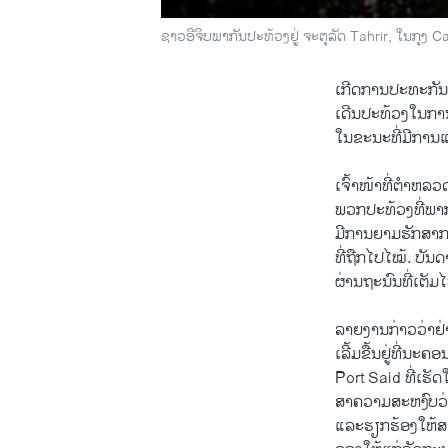
ຊາວອີຈິບພາກັນປະທ້ວງຢູ່ ຈະຕຸລັດ Tahrir, ໃນກຸງ Cai
ເກີດ​ການ​ປະ​ທະ​ກັນ​
ເດີນປະ​ທ້ວງໃນກາ​ນບໍ່
ໃນຂະນະ​ທີ່​ມີ​ການ​ແ
ເຈົ້າ​ໜ້າ​ທີ່​ຕໍາຫລ
ພວກ​ປະ​ທ້ວງທີ່​ພາກ
ມີ​ການ​ຍາມ​ຮັກສາ​ກ
ທີ່​ຖືກ​ໄປໄໝ້. ບັ
ຜ່ານ​ຖະນົນ​ທີ່​ເຕັ​ມ
ລາຍ​ງານ​ກ່າວ​ວ່າ​ຢ
ເລີ້​ມຂື້ນຢູ່​ທີ່​
Port Said ທີ່​ເຮັດ​
ສາ​ຄວາມ​ສະຫງົບ​ວ່າບໍ
ແລະ​ຮຽກຮ້ອງໃຫ້ສະພ