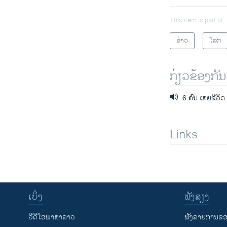
This item is part of
ຂ່າວ
ໂລກ
ກ່ຽວຂ້ອງກັນ
6 ຄົນ ເສຍຊີວິດ
Links
ເບິ່ງ
ຟັງສຽງ
ວີດີໂອພາສາລາວ
ຟັງລາຍການຂອງ