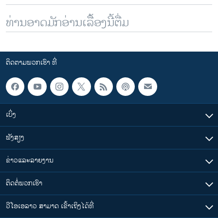
ທ່ານອາດມັກອ່ານເລື້ອງນີ້ຕື່ມ
ຕິດຕາມພວກເຮົາ ທີ່
ເບິ່ງ
ຟັງສຽງ
ຂ່າວແລະລາຍງານ
ຕິດຕໍ່ພວກເຮົາ
ວີໂອເອລາວ ສາມາດ ເຂົ້າເຖິງໄດ້ທີ່