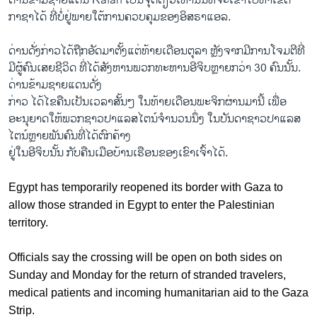
ດ່ານ​ຂ້າມ​ຊາຍ​ແດນ Rafah ​ເປັນ​ຈຸດ​ດຽວ​ເທົ່າ​ນັ້ນ​ທີ່​ຈະ​ເຂົ້າ​ໄປ​ຫາ​ເຂດ​
ກາຊາ​ໄດ້ ທີ່​ບໍ່​ຢູ່​ພາຍ​ໃຕ້​ການ​ຄວບ​ຄຸມ​ຂອງ​ອິສຣາ​ແອ​ລ.
ດ່ານ​ດັ່ງກ່າວ​ໄດ້​ຖືກ​ອັດ​ມາ​ຕັ້ງ​ແຕ່​ທ້າຍ​ເດືອນ​ຕຸລາ ຫຼັງ​ຈາກ​ມີ​ການ​ໂຈມ​ຕີ​ທີ່​
ມີ​ຜູ້​ຄົນ​ເສຍ​ຊີວິດ ທີ່​ໄດ້​ສັງຫານ​ພວກ​ທະຫານ​ອີ​ຈິບ​ຫຼາຍ​ກວ່າ 30 ຄົນ​ນັ້ນ.
ດ່ານ​ຂ້າມ​ຊາຍ​ແດນ​ດັ່ງ
ກ່າວ ​ໄດ້​ໄຂ​ຄືນ​ເປັນ​ເວລາ​ສັ້ນໆ ​ໃນ​ທ້າຍ​ເດືອນ​ພະຈິກ​ຜ່ານ​ມາ​ນີ້ ​ເພື່ອ​
ອະນຸຍາດ​ໃຫ້​ພວກ​ຊາວ​ປາ​ແລ​ສ​ໄຕ​ນ໌ຈຳນວນ​ນຶ່ງ ​ໃນ​ບັນດາຊາ​ວປາ​ແລ​ສ​
ໄຕ​ນ໌ຫຼາຍ​ພັນ​ຄົນ​ທີ່​ໄດ້​ຕົກ​ຄ້າງ​
ຢູ່​ໃນ​ອີ​ຈິບນັ້ນ ກັບ​ຄືນເມືອບ້ານ​ເຮືອນ​ຂອງ​ເຂົາ​ເຈົ້າ​ໄດ້.
Egypt has temporarily reopened its border with Gaza to
allow those stranded in Egypt to enter the Palestinian
territory.
Officials say the crossing will be open on both sides on
Sunday and Monday for the return of stranded travelers,
medical patients and incoming humanitarian aid to the Gaza
Strip.