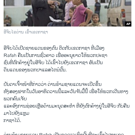
ວິທະຍາສາດ-ເທັກໂນໂລຈີ
ທຸລະກິດ
ພາສາອັງກິດ
ອີຈິບໄຂດ່ານ ເຂົ້າເຂດກາຊາ
ວີດີໂອ
ອີ​ຈິບໄດ້ເປີດ​ຊາຍ​ແດນ​ຂອງ​ຕົນ ​ຕິດ​ກັບ​ເຂດ​ກາຊາ​ ທີ່​ເມືອງ
ສຽງ
Rafah ຄືນເປັນ​ການ​ຊົ່ວຄາວ ​ເພື່ອອະນຸຍາດ​ໃຫ້​ພວກ​ປະຊາ
ລາຍການກະຈາຍສຽງ
ຊົນ​ທີ່​ຕົກຄ້າງຢູ່​ໃນ​ອີ​ຈິບ ​ໄດ້​ເຂົ້າ​ໄປ​ຍັງ​ເຂດ​ກາຊາ ອັນ​ເປັນ
ຕິດຕາມພວກເຮົາ ທີ່
​ດິນ​ແດນ​ຂອງ​ພວກ​ປາ​ແລ​ສ​ໄຕ​ນ໌ນັ້ນ.
ລາຍງານ
ບັນດາ​ເຈົ້າ​ໜ້າ​ທີ່​ກ່າວ​ວ່າ ດ່ານຂ້າມ​ຊາຍ​ແດນ​ຈະ​ເປີດ​ຂຶ້ນ
ທັງ​ສອງຟາກໃນ​ວັນ​ອາທິດ​ວານ​ນີ້​ແລະ​ວັນ​ຈັນ​ມື້​ນີ້ ​ເພື່ອ​ໃຫ້​ພວກ​ເດີນທາງ​
ພາສາຕ່າງໆ
ພວກ​ຄົນ​ເຈັບ
ແລະ​ອົງການ​ຊ່ອຍ​ເຫຼືອ​ດ້ານ​ມະນຸດສະທຳ ທີ່​ຍັງ​ຕົກ​ຄ້າງ​ຢູ່​ໃນ​ອີ​ຈິບ ກັບຄືນ​
ມາ​ໄປ​ຍັງແຫຼມ​
ກາຊາ​ໄດ້.