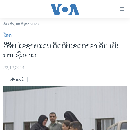
ລິ້ງ
ສຳຫລັບ
ເຂົ້າ
ວັນເສົາ, 08 ສິງຫາ 2026
ຫາ
ໂຮມເພຈ
ໂລກ
ຂ້າມ
ລາວ
ອີຈິບ ໄຂຊາຍແດນ ຕິດກັບເຂດກາຊາ ຄືນ ເປັນ
ຂ້າມ
ອາເມຣິກາ
ການຊົ່ວຄາວ
ຂ້າມ
ໄປ
ການເລືອກຕັ້ງ ປະທານາທີບໍດີ ສະຫະລັດ 2024
ຫາ
22,12,2014
ຂ່າວ​ຈີນ
ຊອກ
ແຊຣ໌
ຄົ້ນ
ໂລກ
ເອເຊຍ
ອິດສະຫຼະພາບດ້ານການຂ່າວ
ຊີວິດຊາວລາວ
ຊຸມຊົນຊາວລາວ