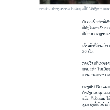
ການໂຈມຕີທາງອາກາດ ໃນວັນພຸດມື້ນີ້ ໄດ້ສັງຫານພວກຫ
ບັນດາ​ເຈົ້າ​ໜ້າ​ທີ່
​ທີ່ສົງໄສວ່າເປັນ​ພວກ
ທີ່​ດ່ານ​ກວດ​ຫຼາຍ​ແ
​ເຈົ້າ​ໜ້າ​ທີ່​ກ່າວ
20 ຄົນ.
ການ​ໂຈມ​ຕີທາງ​ອາກາດ​
​ຫຼາຍ​ແຫ່ງ ​ໃນ​ເ
​ແອ​ລ ແລະເຂດ Ga
ກອງທັບ​ອີ​ຈິບ ​ແ
​ກໍາລັງ​ຄວບ​ຄຸມ​ເຂດຊ
​ແລ້ວ ທີ່ເປັນ​ເຫດ​
​ຮຸນ​ແຮງທີ່​ພົວພັນ​