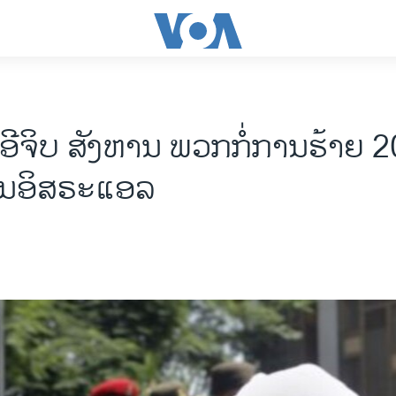
ຈິບ ສັງຫານ ພວກກໍ່ການຮ້າຍ 20 
ນອິສຣະແອລ