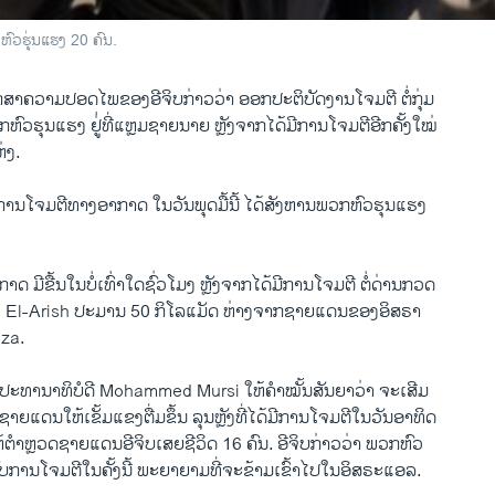
ົວຮຸ່ນແຮງ 20 ຄົນ.
​ຮັກສາ​ຄວາມ​ປອດ​ໄພ​ຂອງອີ​ຈິບກ່າວ​ວ່າ ອອກ​ປະຕິບັດ​ງານ​ໂຈມ​ຕີ ຕໍ່ກຸ່ມ
ຫົວ​ຮຸນ​ແຮງ ​ຢູ່່ທີ່​ແຫຼມຊາຍນາຍ ຫຼັງຈາກ​ໄດ້​ມີການ​ໂຈມ​ຕີ​ອີກ​ຄັ້ງ​ໃໝ່ ​
ຫ່ງ.
​ວ່າ ການ​ໂຈມ​ຕີ​ທາງ​ອາກາດ​ ໃນວັນ​ພຸດມື້ນີ້ ​ໄດ້​ສັງຫານພວກ​ຫົວ​ຮຸນ​ແຮງ
 ມີຂື້ນ​ໃນບໍ່​ເທົ່າ​ໃດ​ຊົ່ວ​ໂມງ ຫຼັງຈາກ​ໄດ້​ມີ​ການ​ໂຈມ​ຕີ ​ຕໍ່​ດ່ານ​ກວດ
ມືອງ El-Arish ປະມານ 50 ກິ​ໂລ​ແມັດ ຫ່າງຈາກ​ຊາຍ​ແດນ​ຂອງອິສຣາ
za.
ລະປະທານ​າທິບໍດີ Mohammed Mursi ໃຫ້​ຄຳ​ໝັ້ນສັນຍາວ່າ ຈະ​ເສີມ
າຍ​ແດນໃຫ້​ເຂັ້ມ​ແຂງ​ຕື່ມ​ຂຶ້ນ ລຸນ​ຫຼັງທີ່​ໄດ້​ມີ​ການ​ໂຈມ​ຕີ​ໃນ​ວັນ​ອາທິດ
ໃຫ້​ຕຳຫຼວດຊາຍ​ແດນອີ​ຈິບເສຍ​ຊີວິດ 16 ຄົນ. ອີ​ຈິບກ່າວ​ວ່າ ພວກ​ຫົວ
ກັບການ​ໂຈ​ມຕີໃນ​ຄັ້ງນີ້ ພະ​ຍາ​ຍາມ​ທີ່​ຈະ​ຂ້າມ​ເຂົ້າ​ໄປ​ໃນອິສຣະ​ແອລ.