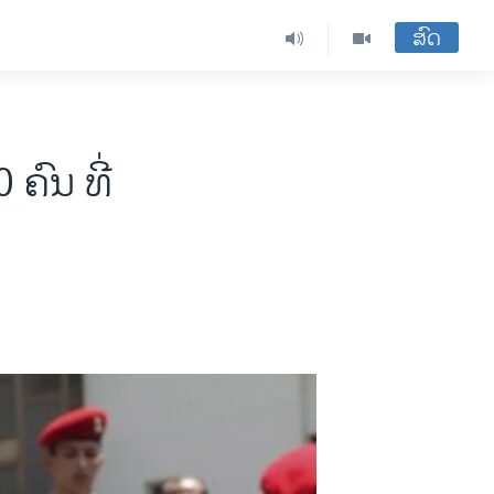
ສົດ
ຄົນ ທີ່