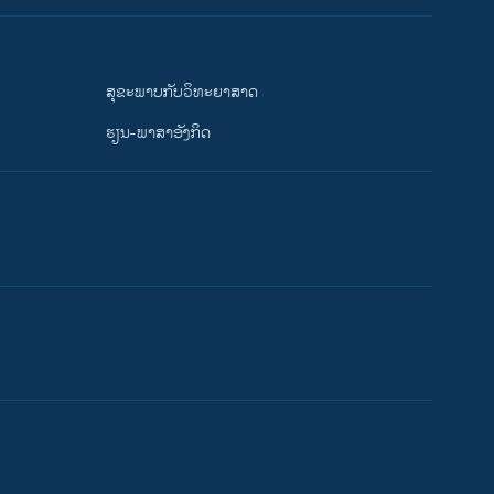
ສຸຂະພາບກັບວິທະຍາສາດ
ຮຽນ-ພາສາອັງກິດ