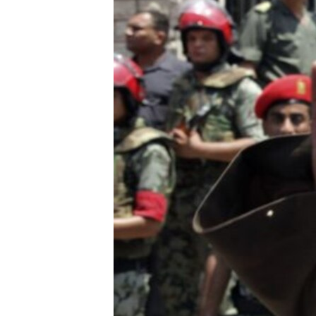
ວິທະຍາສາດ-ເທັກໂນໂລຈີ
ທຸລະກິດ
ພາສາອັງກິດ
ວີດີໂອ
ສຽງ
ລາຍການກະຈາຍສຽງ
ລາຍງານ