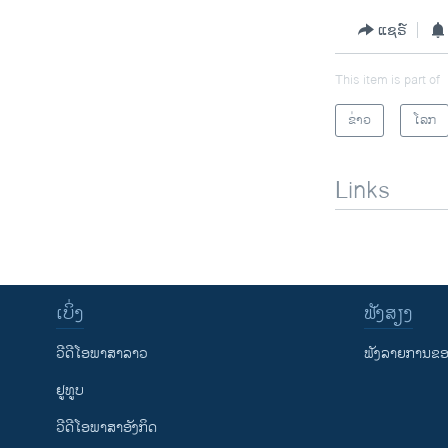
ແຊຣ໌
This item is part of
ຂ່າວ
ໂລກ
Links
ເບິ່ງ
ຟັງສຽງ
ວີດີໂອພາສາລາວ
ຟັງລາຍການຂອງ
ຢູທູບ
ວີດີໂອພາສາອັງກິດ