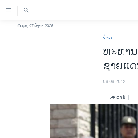
ລິ້ງ
ສຳຫລັບ
ເຂົ້າ
ຄົ້ນຫາ
ວັນສຸກ, 07 ສິງຫາ 2026
ໂຮມເພຈ
ຫາ
ຂ່າວ
ລາວ
ຂ້າມ
ທະຫານອີ
ຂ້າມ
ອາເມຣິກາ
ຂ້າມ
ການເລືອກຕັ້ງ ປະທານາທີບໍດີ ສະຫະລັດ
ຊາຍແດ
ໄປ
2024
ຫາ
ຂ່າວ​ຈີນ
ຊອກ
08,08,2012
ຄົ້ນ
ໂລກ
ແຊຣ໌
ເອເຊຍ
ອິດສະຫຼະພາບດ້ານການຂ່າວ
ຊີວິດຊາວລາວ
ຊຸມຊົນຊາວລາວ