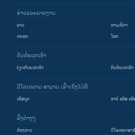
ຂ່າວແລະລາຍງານ
ລາວ
ອາເມຣິກາ
ເອເຊຍ
ໂລກ
ຕິດຕໍ່ພວກເຮົາ
ກ່ຽວກັບພວກເຮົາ
ຕິດຕໍ່ພວກເຮົາ
ວີໂອເອລາວ ສາມາດ ເຂົ້າເຖິງໄດ້ທີ່
ເຟັສບຸກ
ອາຣ໌ ແອັສ ແອັ
​ລິ້ງ​ຕ່າງໆ
ຕິດຕາມພວກເຮົາ ທີ່
​ຫ້ອງ​ຂ່າວ
ວີ​ໂອ​ເອ​ພາ​ສາ​ອ