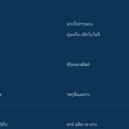
ລາວໃນຕ່າງແດນ
ທຸລະກິດ-ເທັກໂນໂລຈີ
ຟັງພອດແຄັສຕ໌
ສ
ຈອງອີເມລຂ່າວ
ັງ​ກິດ
ອາຣ໌ ແອັຟ ເອ-ລາວ