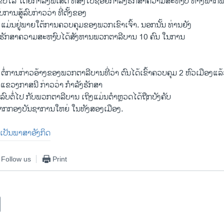
ັບໄລ່ ໂດຍກຳລັງພິເສດ ທີ່ສົ່ງໄປຊ່ອຍກຳລັງຮັກສາຄວາມສະຫງົບ ທາງພາກພື
ບການສູ້ລົບກ່າວວ່າ ທີ່ຕັ້ງຂອງ
ແມ່ນຢູ່ພາຍໃຕ້ການຄວບຄຸມຂອງພວກເຂົາເຈົ້າ. ນອກນັ້ນ ທ່ານຍັງ
ລັງຮັກສາຄວາມສະຫງົບໄດ້ສັງຫານພວກຕາລີບານ 10 ຄົນ ໃນການ
່ການກ່າວອ້າງຂອງພວກຕາລີບານທີ່ວ່າ ຕົນໄດ້ເຂົ້າຄວບຄຸມ 2 ຫົວເມືອງແລ້
້າແຂວງກາສນີ ກ່າວວ່າ ກຳລັງຮັກສາ
ລົບຕໍ່ໄປ ກັບພວກຕາລີບານ ເຖິງແມ່ນຕຳຫຼວດໄດ້ຖືກບັງຄັບ
ກກອງບັນຊາການໃຫຍ່ ໃນທັງສອງເມືອງ.
່ມ​ເປັນ​ພາສາ​ອັງກິດ
Follow us
Print