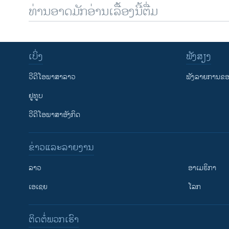
ທ່ານອາດມັກອ່ານເລື້ອງນີ້ຕື່ມ
ເບິ່ງ
ຟັງສຽງ
ວີດີໂອພາສາລາວ
ຟັງລາຍການຂອງ
ຢູທູບ
ວີດີໂອພາສາອັງກິດ
ຂ່າວແລະລາຍງານ
ລາວ
ອາເມຣິກາ
ເອເຊຍ
ໂລກ
ຕິດຕໍ່ພວກເຮົາ