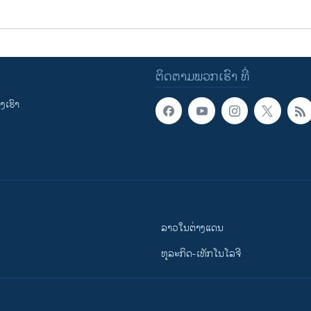
ຕິດຕາມພວກເຮົາ ທີ່
ເຮົາ
ລາວໃນຕ່າງແດນ
ທຸລະກິດ-ເທັກໂນໂລຈີ