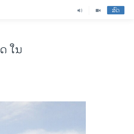
ສົດ
ິດ ໃນ