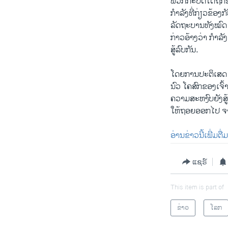
ພວກກະບົດໄດ້ຖືກຂ
ກຳລັງທີ່ກ່ຽວຂ້ອງກັ
ລັດຖະບານທັງໝົດ 
ກ່າວອ້າງວ່າ ກຳ
ສູ້ລົບກັນ.
ໂດຍການປະຕິເສດ ຕໍ
ນົວ ໂຄສົກຂອງເຈົ
ຄວາມສະຫງົບຍັງສູ້
ໃຫ້ຖອຍອອກໄປ ຈາ
ອ່ານ​ຂ່າວ​ນີ້​ເພີ່ມຕື
ແຊຣ໌
This item is part of
ຂ່າວ
ໂລກ