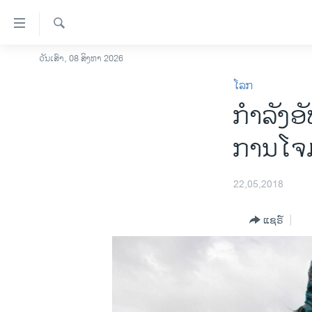
ລິ້ງ
ສຳຫລັບ
ເຂົ້າ
ຄົ້ນຫາ
ວັນເສົາ, 08 ສິງຫາ 2026
ໂຮມເພຈ
ຫາ
ໂລກ
ລາວ
ຂ້າມ
ກຳລັງອ
ຂ້າມ
ອາເມຣິກາ
ຂ້າມ
ການເລືອກຕັ້ງ ປະທານາທີບໍດີ ສະຫະລັດ
ການໂຈມ
ໄປ
2024
ຫາ
ຂ່າວ​ຈີນ
ຊອກ
22,05,2018
ຄົ້ນ
ໂລກ
ແຊຣ໌
ເອເຊຍ
ອິດສະຫຼະພາບດ້ານການຂ່າວ
ຊີວິດຊາວລາວ
ຊຸມຊົນຊາວລາວ