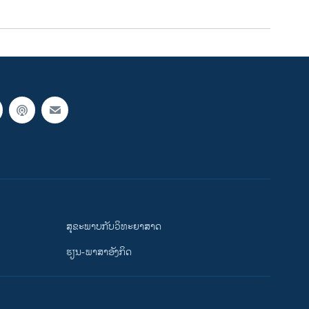
ສຸຂະພາບກັບວິທະຍາສາດ
ຮຽນ-ພາສາອັງກິດ