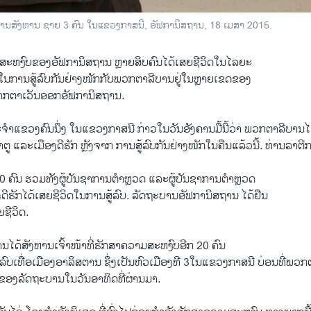
ການສັງຫານ ຊາຍ 3 ຄົນ ໃນແຂວງກາສນີ, ອັຟການິສຖານ, 18 ເມສາ 2015.
ສະຫງົບຂອງອັຟການິສຖານ ຫຼາຍສິບຄົນໄດ້ເສຍຊີວິດໃນໄລຍະ
ີ້ ໃນການສູ້ລົບກັນຢ່າງໜັກກັບພວກຕາລີບານຢູ່ໃນຫຼາຍເຂດຂອງ
າກຕາເວັນອອກອັຟການິສຖານ.
ະຈຳແຂວງຄົນນຶ່ງ ໃນແຂວງກາສນີ ກ່າວໃນວັນອັງຄານມື້ນີ້ວ່າ ພວກຕາລີບານໄດ
ຕູ ແລະເມືອງດີຮັກ ຫຼັງຈາກ ການສູ້ລົບກັນຢ່າງໜັກໃນຄືນແລ້ວນີ້. ທ່ານລາຕີກາ
ງ
20 ຄົນ ຮວມທັງຜູ້ບັນຊາການຕຳຫຼວດ ແລະຜູ້ບັນຊາການຕຳຫຼວດ
ີຮັກໄດ້ເສຍຊີວິດໃນການສູ້ລົບ. ລັດຖະບານອັຟການິສຖານ ໄດ້ຢືນ
ຍຊີວິດ.
ໄດ້ສັງຫານເຈົ້າໜ້າທີ່ຮັກສາຄວາມສະຫງົບອີກ 20 ຄົນ
ົບເທື່ອເມືອງອາລິສຕານ ຊຶ່ງເປັນຫົວເມືອງທີ​ 3ໃນແຂວງກາສນີ ບ່ອນທີ່ພວກ
ຂອງລັດຖະບານໃນວັນອາທິດທີ່ຜ່ານມາ.