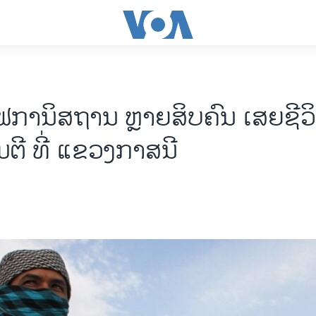
ັຟການິສຖານ ຫຼາຍສິບຄົນ ເສຍຊີວ
ຕີ ທີ່ ແຂວງກາສນີ