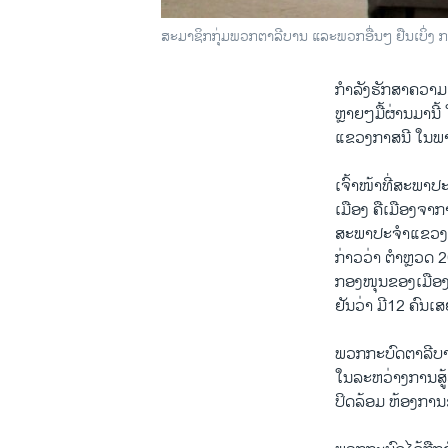
ສະມາຊິກກຸ່ມພວກຕາລີບານ ແລະພວກອື່ນໆ ຢືນເບິ່ງ 
ກຳລັງຮັກສາຄວາມ
ຫຼາຍໆມື້ຜ່ານມານ
ແຂວງກາສນີ ໃນພ
ເຈົ້າໜ້າທີ່ສະພາປ
ເມືອງ ຄືເມືອງຈາກາ
ສະພາປະຈຳແຂວ
ກ່າວວ່າ ຕຳຫຼວດ 
ກອງໜຸນຂອງເມືອງດ
ຢັນວ່າ ມີ12 ຄົນເສ
ພວກກະບົດຕາລີບານ
ໃນລະຫວ່າງການສູ້ລ
ປິດລ້ອມ ຫ້ອງການ