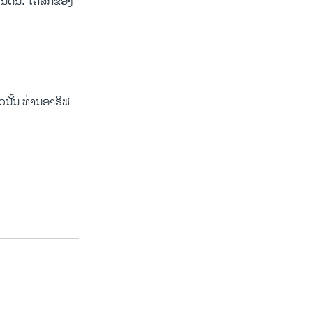
້ນດິນ. ໂຄສົກຂອງ
ວນັ້ນ ທ່ານອາຣິຟ