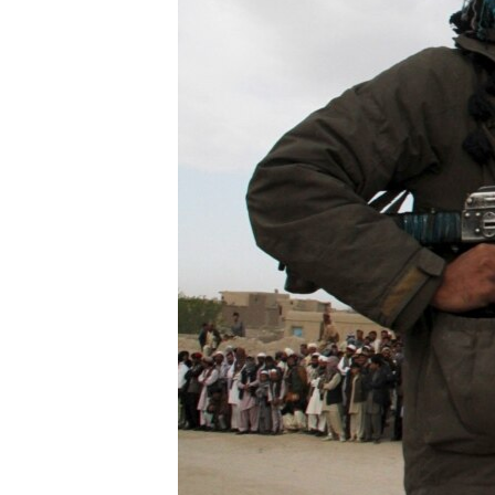
ວິທະຍາສາດ-ເທັກໂນໂລຈີ
ທຸລະກິດ
ພາສາອັງກິດ
ວີດີໂອ
ສຽງ
ລາຍການກະຈາຍສຽງ
ລາຍງານ