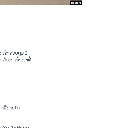
້ເຂົ້າຄວບຄຸມ 2
ອັກບາ ເຈົ້າໜ້າທີ່
ຕາລີບານໄດ້