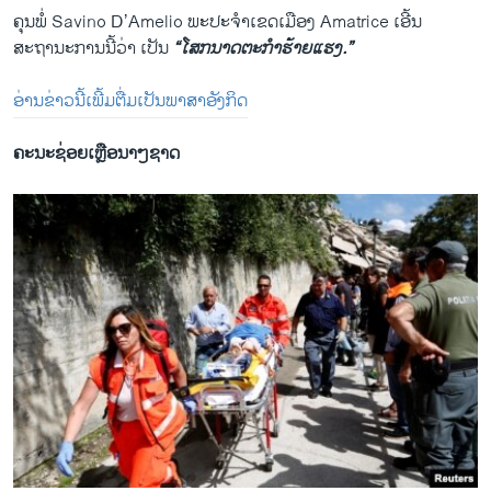
ຄຸນພໍ່ Savino D’Amelio ພະ​ປະຈຳ​ເຂດເມືອງ Amatrice ເອີ້ນ
ສະຖານະການນີ້ວ່າ ເປັນ
“ໂສກນາດຕະກຳຮ້າຍ​ແຮງ.”
ອ່ານ​ຂ່າວ​ນີ້​ເພີ້​ມຕື່ມ​ເປັນ​ພາສາ​ອັງກິດ
ຄະນະຊ່ອຍເຫຼືອນາໆຊາດ