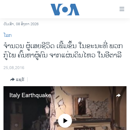
ລິ້ງ
ສຳຫລັບ
ເຂົ້າ
ວັນເສົາ, 08 ສິງຫາ 2026
ຫາ
ໂຮມເພຈ
ໂລກ
ຂ້າມ
ລາວ
ຈຳນວນ ຜູ້ເສຍຊີວິດ ເພີ້ມຂຶ້ນ ໃນຂະນະທີ່ ພວກ
ຂ້າມ
ອາເມຣິກາ
ກູ້ໄພ ຄົ້ນຫາຜູ້ຄົນ ຈາກແຜ່ນດິນໄຫວ ໃນອີຕາລີ
ຂ້າມ
ໄປ
ການເລືອກຕັ້ງ ປະທານາທີບໍດີ ສະຫະລັດ 2024
ຫາ
25,08,2016
ຂ່າວ​ຈີນ
ຊອກ
ແຊຣ໌
ຄົ້ນ
ໂລກ
ເອເຊຍ
Italy Earthquake
ອິດສະຫຼະພາບດ້ານການຂ່າວ
ຊີວິດຊາວລາວ
No media source currently available
ຊຸມຊົນຊາວລາວ