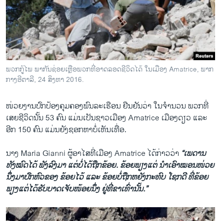
ພວກກູ້ໄພ ພາກັນຊ່ອຍເຫຼືອພວກທີ່ອາດລອດຊີວິດໄດ້ ໃນເມືອງ Amatrice, ພາກ
ກາງອີຕາລີ, 24 ສິງຫາ 2016.
ໜ່ວຍງານປົກ​ປ້ອງ​ຄຸມ​ຄອງ​ພົນລະ​ເຮືອນ ຢືນຢັນ​ວ່າ ​ໃນ​ຈຳ​ນວນ ພວກ​ທີ່​
ເສຍ​ຊີວິດ​ນັ້ນ 53 ຄົນ ​ແມ່ນ​ເປັນ​ຊາວ​ເມືອງ Amatrice ​ເມືອງ​ດຽວ ​ແລະ
ອີກ 150 ຄົນ ແມ່ນ​ຍັງ​ຊອກ​ຫາ​ບໍ່​ເຫັນເທື່ອ.
ນາງ Maria Gianni ຜູ້​ອາ​ໄສ​ທີ່ເມືອງ Amatrice ​ໄດ້​ກ່າວ​ວ່າ
“ເພດານ
ທັງໝົດໄດ້ ພັງລົງມາ ແຕ່ບໍ່ໄດ້ຖືກຂ້ອຍ. ຂ້ອຍພຽງແຕ່ ນຳເອົາໝອນໜ່ວຍ
ນຶ່ງມາປົກຫົວຂອງ ຂ້ອຍ​ໄວ້ ແລະ ຂ້ອຍ​ບໍ່​ຖືກ​ຫຍັງ​ກະທົບ ໂຊກດີ ທີ່ຂ້ອຍ
ພຽງແຕ່ໄດ້ຮັບບາດເຈັບໜ້ອຍນຶ່ງ ຢູ່ທີ່ຂາ​ເທົ່າ​ນັ້ນ.”