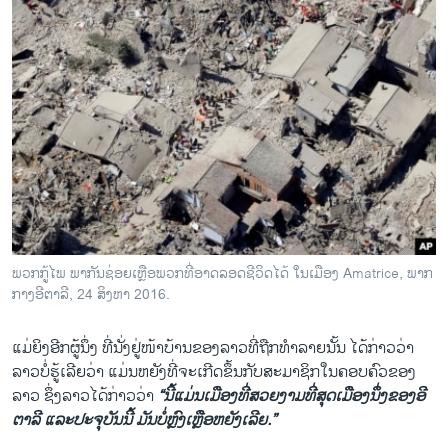
ພວກກູ້ໄພ ພາກັນຊ່ອຍເຫຼືອພວກທີ່ອາດລອດຊີວິດໄດ້ ໃນເມືອງ Amatrice, ພາກ
ກາງອີຕາລີ, 24 ສິງຫາ 2016.
​ແມ່​ຍິງ​ອີກ​ຜູ້​ນຶ່ງ ທີ່​ນັ່ງ​ຢູ່​ໜ້າ​ບ້ານ​ຂອງ​ລາວ​ທີ່​ຖືກ​ທຳລາຍ​ນັ້ນ ​ໄດ້​ກ່າວ​ວ່າ
ລາວບໍ່​ຮູ້​ເລີຍ​ວ່າ ​ແມ່ນ​ຫຍັງ​ທີ່​ຈະ​ເກີດ​ຂຶ້ນ​ກັບ​ສະມາຊິກໃນ​ຄອບຄົວ​ຂອງ​
ລາວ ຊຶ່ງ​ລາວໄດ້ກ່າວ​ວ່າ
“ນີ້​ແມ່ນ​ເມືອງ​ທີ່​ສວຍ​ງາມ​ທີ່​ສຸດ​ເມືອງ​ນຶ່ງ​ຂອງ​ອີ​
ຕາ​ລີ ​ແລະ​ປະຈຸ​ບັນ​ນີ້ ມັນ​ບໍ່​ຫຼົງ​ເຫຼືອ​ຫຍັງ​ເລີຍ.”