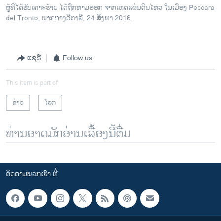
ຜູ້ທີ່ໄດ້ຮັບເຄາະຮ້າຍ ໄດ້ຖືກຫາມອອກ ຈາກເຫດແຜ່ນດິນໄຫວ ໃນເມືອງ Pescara
del Tronto, ພາກກາງອີຕາລີ, 24 ສິງຫາ 2016.
ແຊຣ໌
Follow us
This item is part of
ຂ່າວ
ໂລກ
ທ່ານອາດມັກອ່ານເລື້ອງນີ້ຕື່ມ
ຕິດຕາມພວກເຮົາ ທີ່