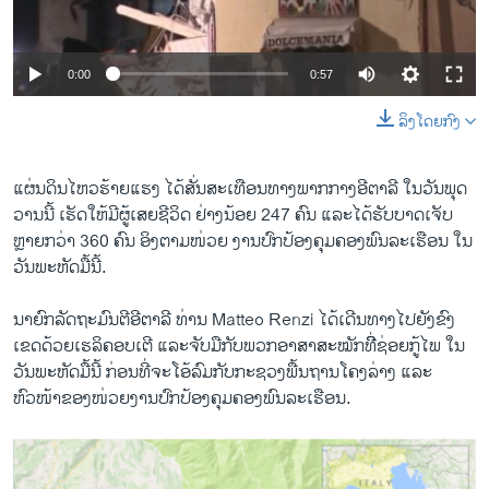
ວິທະຍາສາດ-ເທັກໂນໂລຈີ
ທຸລະກິດ
0:00
0:57
ພາສາອັງກິດ
ລິງໂດຍກົງ
ວີດີໂອ
ສຽງ
ແຜ່ນດິນ​ໄຫວ​ຮ້າຍ​ແຮງ ​ໄດ້​ສັ່ນ​ສະ​ເທືອ​ນທາງ​ພາກ​ກາງອີ​ຕາ​ລີ ​ໃນ​ວັນ​ພຸດ​
ວານ​ນີ້ ​ເຮັດ​ໃຫ້ມີ​ຜູ້ເສ​ຍຊີວິດ ຢ່າງ​ນ້ອຍ 247 ຄົນ ​ແລະໄດ້​ຮັບ​ບາດ​ເຈັບ​
ລາຍການກະຈາຍສຽງ
ຕິດຕາມພວກເຮົາ ທີ່
ຫຼາຍ​ກວ່າ 360 ຄົນ ອິງ​ຕາມໜ່ວຍ ງານປົກ​ປ້ອງ​ຄຸມ​ຄອງ​ພົນລະ​ເຮືອນ ​ໃນ​
ລາຍງານ
ວັນ​ພະຫັດ​ມື້​ນີ້.
ນາຍົກລັດຖະມົນຕີອີຕາລີ ທ່ານ Matteo Renzi ​ໄດ້​ເດີນທາງ​ໄປ​ຍັງ​ຂົງ​
ພາສາຕ່າງໆ
ເຂດ​ດ້ວຍ​ເຮ​ລິ​ຄອບ​ເຕີ ​ແລະ​ຈັບ​ມື​ກັບ​ພວກ​ອາສາ​ສະໝັກທີ່ີຊ່ອຍ​ກູ້​ໄພ ​ໃນ​
ວັນ​ພະຫັດ​ມື້​ນີ້ ກ່ອນ​ທີ່​ຈະໂອ້​ລົມ​ກັບ​ກະຊວງພື້ນຖານ​ໂຄງ​ລ່າງ ​ແລະ​
ຫົວໜ້າ​ຂອງ​ໜ່ວຍງານປົກ​ປ້ອງ​ຄຸມ​ຄອງ​ພົນລະ​ເຮືອນ.