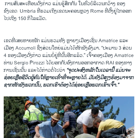
​ ການສັ່ນສະເທືອນດັ່ງກ່າວ ​ແມ່ນຮູ້ສຶກກັນ ​ໃນທົ່ວບໍລິ​ເວນ​ກວ້າງ​ ຂອງ
ຂົງເຂດ ​ Umbria ທີ່​ຮວມ​ເຖິງ​ເຂດນະຄອນ​ຫຼວງ Rome ທີ່ຕັ້ງ​ຢູ່ໄກອອກ
ໄປເຖິງ 150 ກິໂລແມັດ.
ເຂດ​ທີ່ເສຍຫາຍໜັກ ​ແມ່ນ​ຮວມທັງ ຫຼາຍໆ​ເມືອງ​ເຊັ່​ນ Amatrice ແລະ
ເມືອງ​ Accumoli ຊຶ່ງ​ສ່ວນ​ໃຫຍ່​ແມ່ນ​ໄດ້ຫັກພັງລົງ​ມາ​. “ປະມານ 3 ສ່ວນ
4 ຂອງ​ເມືອງດັ່ງກ່າວ ​ແມ່ນບໍ່​ຢູ່​ທີ່​ນັ້ນ​ອີກ​ແລ້ວ.” ເຈົ້າຄອງ​ເມືອງ Amatrice
ທ່ານ Sergio Pirozzi ​ໄດ້​ບອກ​ກັບ​ອົງການ​ອອກ​ອາກາດ RAI ​ຂອງທາງ​
ການ​ເຊັ່ນ​ນັ້ນ ​ແລະ​ໄດ້​ກ່າວ​ຕໍ່​ໄປ​ວ່າ
“ຈຸດ​ປະສົງ​ຫລັກ​ໃນ​ເວລາ​ນີ້ ​ແມ່ນຈະ​
ຊ່ອຍ​ເຫຼືອ​ຊີວິດ​ຜູ້​ຄົນ​ໃຫ້ຫຼາຍ​ເທົ່າ​ທີ່​ຈະ​ຫຼາຍ​ໄດ້. ມັນ​ຍັງ​ມີ​ສຽງ​ຮ້ອງ​ມາ​ຈາກ​
ຊາກ​ຫັກ​ພັງ​ພວກ​ນັ້ນ, ພວກ​ເຮົາ​ຕ້ອງ​ໄດ້​ຊ່ອຍ​ເຫຼືອ​ພວກ​ເຂົາ​ເຈົ້​າ.”