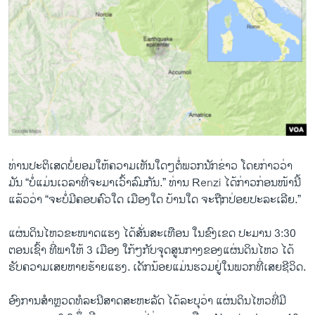
ທ່ານ​ປະຕິ​ເສດ​ບໍ່​ຍອມ​ໃຫ້​ຄວາມ​ເຫັນໃດ​ໆຕໍ່​ພວກ​ນັກ​ຂ່າວ ​ໂດຍ​ກ່າວ​ວ່າ
ມັນ “ບໍ່​ແມ່ນ​ເວລາ​ທີ່​ຈະ​ມາ​ເວົ້າລົມ​ກັນ.” ທ່ານ Renzi ​ໄດ້​ກ່າວ​ກ່ອນ​ໜ້າ​ນີ້​
ແລ້ວ​ວ່າ “ຈະ​ບໍ່​ມີ​ຄອບຄົວ​ໃດ​ ເມືອງ​ໃດ ບ້ານ​ໃດ ຈະ​ຖືກ​ປ່ອຍປະ​ລະ​ເລີຍ.”
ແຜ່ນດິນໄຫວຂະໜາດແຮງ ໄດ້ສັ່ນສະເທືອນ ​ໃນ​ຂົງເຂດ ປະມານ 3:30
ຕອນ​ເຊົ້າ ທີ່​ພາໃຫ້ 3 ​ເມືອງ ​ໃກ້ໆ​ກັບ​ຈຸດ​ສູນ​ກາງຂອງແຜ່ນດິນໄຫວ ​ໄດ້​
Deadly Earthquake Hits Central Italy
ຮັບ​ຄວາມ​ເສຍ​ຫາຍຮ້າຍ​ແຮງ. ​ເດັກນ້ອຍ​ແມ່ນຮວມຢູ່​ໃນພວກ​ທີ່ເສຍ​ຊີວິດ​.
EMBED
SHARE
by
ສຽງອາເມຣິກາ ວີໂອເອລາວ
ອົງການສຳຫຼວດທໍລະນີສາດສະຫະລັດ ໄດ້ລະບຸ​ວ່າ ແຜ່ນດິນໄຫວທີ່​ມີ