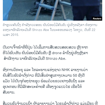
ວິທະຍາສາດ-ເທັກໂນໂລຈີ
ທຸລະກິດ
ພາສາອັງກິດ
ຕຳຫຼວດຄົນນຶ່ງ ກຳລັງກວດສອບ ຍົນນ້ອຍບໍ່ມີຄົນຂັບ ຢູ່ເທິງຫລັງຄາ ຫ້ອງການ
ວີດີໂອ
ຂອງນາຍົກລັດຖະມົນຕີ Shinzo Abe ໃນນະຄອນຫລວງ ໂຕກຽວ, ວັນທີ 22
ເມສາ 2015.
ສຽງ
ບັນດາ​ເຈົ້າໜ້າ​ທີ່​ຍີ່ປຸ່ນ ໄດ້ເລີ້ມການ​ສືບສວນ​ສອບ​ສວນ ຫຼັງຈາກ
ລາຍການກະຈາຍສຽງ
ຕິດຕາມພວກເຮົາ ທີ່
​ທີ່​ໄດ້​ພົບ​ເຫັນ ​ຍົນ​ນ້ອຍບໍ່​ມີ​ຄົນ​ຂັບ ຫຼື​ drone ລຳນຶ່ງຢູ່​ເທິງ​ຫຼັງຄາ
ລາຍງານ
​ ສຳນັກງານ ນາຍົກ​ລັດຖະມົນຕີ Shinzo Abe.
ອົງການວິທະຍຸ ແລະ ໂທລະພາບ​ແຫ່ງຊາດ NHK ລາຍງານວ່າ
ພາສາຕ່າງໆ
ຍົນ​ສີ່ໃບ​ພັດລຳ​ດັ່ງກ່າວ ທີ່ມີເສັ້ນຜ່າສູນກາງປະ​ມານ 50 ຊັງ​ຕີ
​ແມັດ ໄດ້ບັນຈຸ​ກ້ອງຖ່າຍ​ຮູບ ພ້ອມ​ດ້ວຍ​ຂວດ​ຢາງອັນ​ນຶ່ງ ​ແລະ
ອຸປະກອນ ທີ່ມີລັກສະນະຄ້າຍຄື ເຄື່ອງຈູດແປວ​ໄຟ ເພື່ອໃຫ້
ສັນຍານ.
ສື່ມວນຊົນຈຳນວນນຶ່ງ ​ຍັງລາຍ​ງານ​ວ່າ ​ໂດຣນລຳດັ່ງກ່າວ ​ແມ່ນມີຮູບ ທີ່