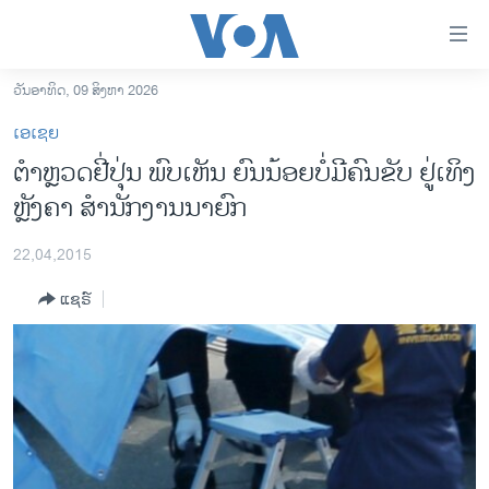
ລິ້ງ
ສຳຫລັບ
ເຂົ້າ
ວັນອາທິດ, 09 ສິງຫາ 2026
ຫາ
ໂຮມເພຈ
ເອເຊຍ
ຂ້າມ
ລາວ
ຕຳຫຼວດຢີ່ປຸ່ນ ພົບເຫັນ ຍົນນ້ອຍບໍ່ມີຄົນຂັບ ຢູ່ເທິງ
ຂ້າມ
ອາເມຣິກາ
ຫຼັງຄາ ສຳນັກງານນາຍົກ
ຂ້າມ
ໄປ
ການເລືອກຕັ້ງ ປະທານາທີບໍດີ ສະຫະລັດ 2024
ຫາ
22,04,2015
ຂ່າວ​ຈີນ
ຊອກ
ແຊຣ໌
ຄົ້ນ
ໂລກ
ເອເຊຍ
ອິດສະຫຼະພາບດ້ານການຂ່າວ
ຊີວິດຊາວລາວ
ຊຸມຊົນຊາວລາວ