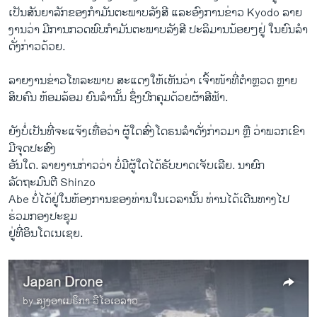
ເປັນ​ສັນຍາ​ລັກ​ຂອງກຳມັນຕະພາບ​ລັງສີ ​ແລະອົງການ​ຂ່າວ Kyodo ລາຍ​
ງານວ່າ ມີການກວດພົບກຳ​ມັນ​ຕະພາບ​ລັງສີ​ ປະລິມານ​ນ້ອຍໆຢູ່ ໃນ​ຍົນ​ລຳ​
ດັ່ງກ່າວດ້ວຍ.
ລາຍງານຂ່າວ​ໂທລະພາບ ສະ​ແດງ​ໃຫ້​ເຫັນວ່າ ​ເຈົ້າໜ້າ​ທີ່​ຕຳຫຼວດ ຫຼາຍ
ສິບຄົນ ຫ້ອມລ້ອມ ​ຍົນລຳນັ້ນ ຊຶ່ງ​ປົກ​ຄຸມ​ດ້ວຍ​ຜ້າສີຟ້າ.
ຍັງບໍ່ເປັນທີ່ຈະ​ແຈ້ງ​ເທື່ອ​ວ່າ ຜູ້​ໃດສົ່ງ​ໂດຣນລຳ​ດັ່ງ​ກ່າວມາ ຫຼື ວ່າ​ພວກ​ເຂົາ​
ມີ​ຈຸດປະສົງ
​ອັນ​ໃດ. ລາຍ​ງານກ່າວ​ວ່າ ບໍ່​ມີຜູ້​ໃດໄດ້​ຮັບ​ບາດ​ເຈັບ​ເລີຍ. ນາຍົກ​
ລັດຖະມົນຕີ Shinzo
Abe ບໍ່​ໄດ້​ຢູ່​ໃນ​ຫ້ອງການ​ຂອງ​ທ່ານ​ໃນ​ເວລາ​ນັ້ນ ທ່ານ​ໄດ້​ເດີນທາງ​ໄປ​
ຮ່ວມກອງ​ປະຊຸມ​
ຢູ່​ທີ່ອິນ​ໂດ​ເນ​ເຊຍ.
Japan Drone
by
ສຽງອາເມຣິກາ ວີໂອເອລາວ