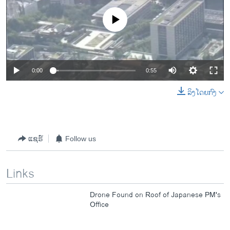
No media source currently available
0:00
0:55
ລິງໂດຍກົງ
ແຊຣ໌
Follow us
Links
Drone Found on Roof of Japanese PM's
Office