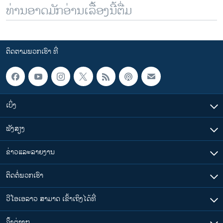
ທ່ານອາດມັກອ່ານເລື້ອງນີ້ຕື່ມ
ຕິດຕາມພວກເຮົາ ທີ່
ເບິ່ງ
ຟັງສຽງ
ຂ່າວແລະລາຍງານ
ຕິດຕໍ່ພວກເຮົາ
ວີໂອເອລາວ ສາມາດ ເຂົ້າເຖິງໄດ້ທີ່
​ລິ້ງ​ຕ່າງໆ