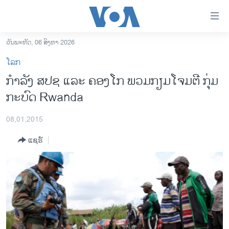
ລິ້ງ
ສຳຫລັບ
ເຂົ້າ
ວັນພະຫັດ, 06 ສິງຫາ 2026
ຫາ
ໂຮມເພຈ
ໂລກ
ຂ້າມ
ລາວ
ກຳລັງ ສປຊ ແລະ ​ຄອງ​ໂກ ພວມກຽມໂຈມຕີ ກຸ່ມ​
ຂ້າມ
ອາເມຣິກາ
ກະບົດ Rwanda
ຂ້າມ
ໄປ
ການເລືອກຕັ້ງ ປະທານາທີບໍດີ ສະຫະລັດ 2024
ຫາ
08,01,2015
ຂ່າວ​ຈີນ
ຊອກ
ແຊຣ໌
ຄົ້ນ
ໂລກ
ເອເຊຍ
ອິດສະຫຼະພາບດ້ານການຂ່າວ
ຊີວິດຊາວລາວ
ຊຸມຊົນຊາວລາວ