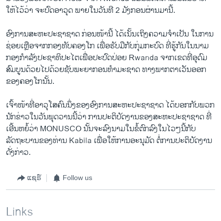
ໃຫ້​ໄວ້ວ່າ ຈະ​ປົດ​ອາວຸດ ພາຍ​ໃນ​ວັນ​ທີ 2 ມັງກອນ​ຜ່ານ​ມາ​ນີ້.
ອົງການສະຫະປະຊາຊາດ ​ກ່ອນ​ໜ້າ​ນີ້ ໄດ້​ເນັ້ນ​ເຖິງ​ຄວາມ​ຈຳເປັນ ໃນການ​
ຊ່ອຍ​ເຫຼືອຈາກ​ກອງທັບ​ຄອງ​ໂກ ​ເພື່ອຮັບ​ມື​ກັບ​ກຸ່ມ​ກະບົດ​ ທີ່​ຮູ້​ກັນ​ໃນ​ນາມ
ກອງ​ກຳລັງ​ປະຊາທິປະ​ໄຕ​ເພື່ອ​ປະປົດປ່ອຍ Rwanda ຈາກ​ເຂດ​ທີ່​ອຸດົມ
ສົມບູນ​ດ້ວຍໄປດ້ວຍ​ຊັບພະ​ຍາກ​ອນທຳ​ມະ​ຊາດ ທາງ​ພາກ​ຕາ​ເວັນ​ອອກ
ຂອງຄອງໂກ​ນັ້ນ.
​ເຈົ້າ​ໜ້າ​ທີ່ອາວຸ​ໂສຄົນນຶ່ງຂອງ​ອົງການ​ສະຫະ​ປະຊາ​ຊາດ ​ໄດ້​ບອກ​ກັບ​ພວກ​
ນັກ​ຂ່າວໃນ​ວັນ​ພຸດ​ວານ​ນີ້ວ່າ ການປະຕິບັດງານຂອງ​ສະຫະ​ປະຊາ​ຊາດ ທີ່
ເອີ້ນຫຍໍ້ວ່າ MONUSCO ນັ້ນ​ຈະ​ລົງ​ນາມ​ໃນ​ຂໍ້​ຕົກລົງໃນໄວໆນີ້ກັບ
ລັດຖະບານ​ຂອງ​ທ່ານ Kabila ເພື່ອໃຫ້ການອະນຸມັດ ຕໍ່ການ​ປະຕິບັດ​ງານ​
ດັ່ງກ່າວ.​
ແຊຣ໌
Follow us
Links