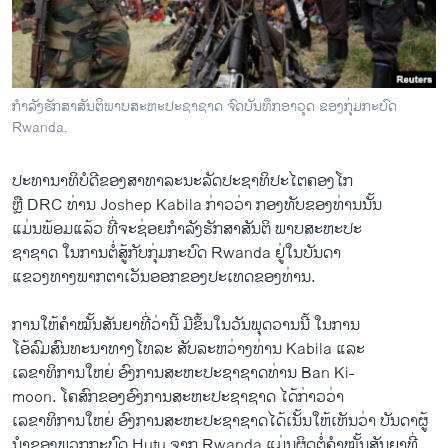
ວິທະຍາສາດ-ເທັກໂນໂລຈີ
ທຸລະກິດ
ພາສາອັງກິດ
ກຳລັງຮັກສາສັນຕິພາບ​ສະຫະ​ປະຊາ​ຊາດ ຈົດບັນທຶກອາວຸດ ຂອງກຸ່ມ​ກະບົດ
ວີດີໂອ
Rwanda.
ສຽງ
ປະທານາທິບໍດີ​ຂອງສາທາລະນະ​ລັດປະຊາທິປະໄຕຄອງ​ໂກ
ລາຍການກະຈາຍສຽງ
ຫຼື DRC ທ່ານ Joshep Kabila ກ່າວ​ວ່າ ກອງທັບ​ຂອງ​ທ່ານນັ້ນ
ຕິດຕາມພວກເຮົາ ທີ່
​ແມ່ນ​ພ້ອມ​ແລ້ວ ທີ່​ຈະ​ຊ່ອຍກຳລັງຮັກສາສັນຕິ ພາບ​ສະຫະ​ປະ
ລາຍງານ
ຊາ​ຊາດ ​ໃນ​ການ​ຕໍ່ສູ້​ກັບກຸ່ມ​ກະບົດ Rwanda ຢູ່ໃນບັນດາ
ແຂວງທາງພາກຕາ​ເວັນ​ອອກ​ຂ​ອງປະ​ເທດຂອງ​ທ່ານ.
ພາສາຕ່າງໆ
ການ​ໃຫ້​ຄຳໝັ້ນສັນຍາທີ່​ວ່າ​ນີ້ ມີຂຶ້ນ​ໃນ​ວັນ​ພຸດ​ວານ​ນີ້ ​ໃນ​ການ
​ໂອ້​ລົມ​ສົນທະນາ​ທາງ​ໂທລະ ສັບ​ລະຫວ່າງ​ທ່ານ Kabila ​ແລະ
​ເລຂາທິການ​ໃຫຍ່ ອົງການ​ສະຫະ​ປະຊາ​ຊາດ​ທ່ານ Ban Ki-
moon. ​ໂຄສົກ​ຂອງ​ອົງການ​ສະຫະ​ປະຊາ​ຊາດ ​ໄດ້​ກ່າວ​ວ່າ
ເລຂາທິການ​ໃຫຍ່ ອົງການ​ສະຫະ​ປະຊາ​ຊາດໄດ້​ເນັ້ນ​ໃຫ້ເຫັນວ່າ ບັນດາ​ຜູ້
ນຳ​ຂອງ​ພວກ​ກະບົດ Hutu ຈາກ Rwanda ແມ່ນ​ຜິດ​ຕໍ່ຄຳ​ໝັ້ນ​ສັນຍາ​ທີ່