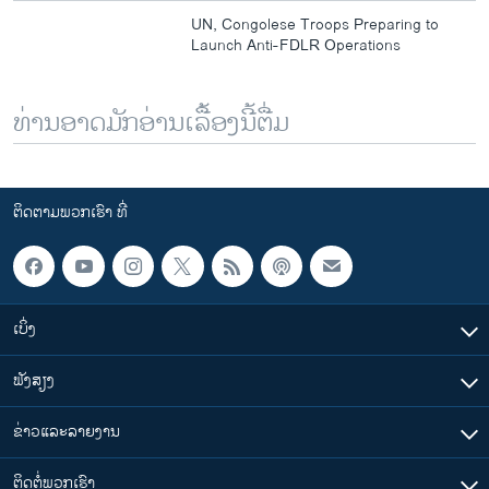
UN, Congolese Troops Preparing to
Launch Anti-FDLR Operations
ທ່ານອາດມັກອ່ານເລື້ອງນີ້ຕື່ມ
ຕິດຕາມພວກເຮົາ ທີ່
ເບິ່ງ
ຟັງສຽງ
ຂ່າວແລະລາຍງານ
ຕິດຕໍ່ພວກເຮົາ