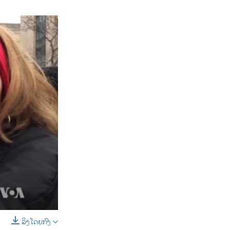
D
SHARE
ລິງໂດຍກົງ
SHARE