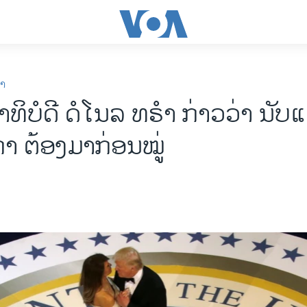
ກາ
ິບໍດີ ດໍໂນລ ທຣຳ ກ່າວວ່າ ນັບແຕ
າ ຕ້ອງມາກ່ອນໝູ່