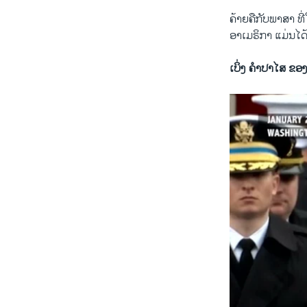
ຄ້າຍຄື​ກັບ​ພາສາ ​ທ
ອາ​ເມຣິກາ ​ແມ່ນ​ໄດ້​
ເບິ່ງ ຄຳປາໄສ ຂອ