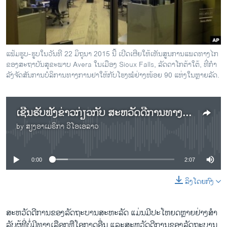
ວິທະຍາສາດ-ເທັກໂນໂລຈີ
ທຸລະກິດ
ພາສາອັງກິດ
ແຟ້ມຮູບ-ຮູບໃນວັນທີ 22 ມິຖຸນາ 2015 ນີ້ ເປີດເຜີຍໃຫ້ເຫັນສູນການແພດທາງໄກ
ວີດີໂອ
ຂອງສະຖາບັນສຸຂະພາບ Avera ໃນເມືອງ Sioux Falls, ລັດດາໂກຕ້າໃຕ້, ທີ່ກໍາ
ລັງຈັດສັນການບໍລິການທາງການຢາໃຫ້ກັບໂຮງໝໍຢ່າງໜ້ອຍ 90 ແຫ່ງໃນຫຼາຍລັດ.
ສຽງ
ລາຍການກະຈາຍສຽງ
ຕິດຕາມພວກເຮົາ ທີ່
ເຊີນຮັບຟັງຂ່າວກ່ຽວກັບ ສະຫວັດດີການທາງສັງຄົມຂອງລັດຖະບານສະຫະລັດ ສໍາລັບຜູ້ມີບັນຫາກ່ຽວກັບໝາກໄຂ່ຫຼັງ
ລາຍງານ
by
ສຽງອາເມຣິກາ ວີໂອເອລາວ
No media source currently available
ພາສາຕ່າງໆ
0:00
2:07
ລິງໂດຍກົງ
ສະຫວັດດີການຂອງລັດຖະບານສະຫະລັດ ແມ່ນມີປະໂຫຍດຫຼາຍຢ່າງສໍາ
ລັບຜູ້ທີ່ບໍ່ມີທາງເລືອກຫຼືໂອກາດອື່ນ ແລະສະຫວັດດີການຂອງລັດຖະບານ