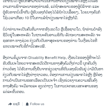
ເຂົ້າກັນໄດ້ ຜູ້ຮັບກໍສາມາດດໍາເນີນການຜ່າຕັດປ່ຽນໝາກໄຂ່ຫຼັງໄດ້ເລີຍ
ຕາມການພິຈາລະນາຂອງທ່ານໝໍ, ແຕ່ຖ້າສະພາບຂອງຜູ້ບໍລິຈາກ ແລະ
ຜູ້ຮັບຫາກບໍ່ເຂົ້າກັນ ຜູ້ຮັບເອງກໍຕ້ອງໄດ້ລໍຖ້າໄປເລື້ອຍໆ, ໂດຍບາງຄົນກໍ
ໃຊ້ເວລາເກືອບ 10 ປີໃນການລໍຖ້າປ່ຽນໝາກໄຂ່ຫຼັງກໍມີ.
ບໍ່ວ່າທ່ານຈະເປັນຄົນທີ່ມາຈາກຂົງເຂດໃດ ຫຼືເຊື້ອຊາດໃດ, ຖ້າທ່ານດໍາລົງ
ຊີວິດຢູ່ໃນສະຫະລັດ ໃນຖານະຄົນອາເມຣິກັນ ລັດຖະບານສະຫະລັດ ຈະ
ຊອກ​ຫາ ທາງ​ຊ່ວຍ ກ່ຽວ​ກັບບັນຫາສຸຂະພາບຂອງທ່ານ ໃນເງື່ອນໄຂທີ່
ແທດເໝາະກັບຂໍ້ກໍານົດສະເໝີ.
ອີງຕາມຂໍ້ມູນຈາກ Disability Benefit Help, ເງື່ອນໄຂຂອງຜູ້ທີ່ຈະໄດ້
ຮັບຜົນປະໂຫຍດຈາກສະຫວັດດີການທາງສັງຄົມດັ່ງກ່າວນີ້ ບຸກຄົນດັ່ງ
ກ່າວຕ້ອງ ໄດ້ຮັບການຢັ້ງຢືນຈາກຊ່ຽວຊານທີ່ຕົນເອງພົວພັນຢູ່ ວ່າມີບັນຫາ
ກ່ຽວກັບໝາກໄຂ່ຫຼັງຢ່າງຖາວອນ, ຕ້ອງການການປ່ຽນໝາກໄຂ່ຫຼັງ ຫຼືຕ້ອງ
ການດໍາເນີນການຟອກເລືອດເປັນປະຈໍາ ເຊິ່ງໜ່ວຍງານຄວາມໝັ້ນຄົງ
ທາງສັງຄົມ ຈະມີລາຍລະ ອຽດຕ່່າງໆ ໃນການປະກອບເອກະສານຂອງ
ແຕ່ລະຂັ້ນຕອນ.
ແຊຣ໌
Follow us