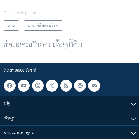
This item is part of
ຂ່າວ
ສະຫະລັດອາເມຣິກາ
ທ່ານອາດມັກອ່ານເລື້ອງນີ້ຕື່ມ
ຕິດຕາມພວກເຮົາ ທີ່
ເບິ່ງ
ຟັງສຽງ
ຂ່າວແລະລາຍງານ