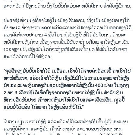
ສະຫະລັດ ກໍມີຫຼາຍດ້ານ ນຶ່ງໃນນັ້ນກໍແມ່ນສະຫວັດດີການ ສໍາລັບຜູ້ພິການ.
ປະຊາຊົນທ່ານນຶ່ງທີ່ອາໄສຢູ່ໃນເມືອງ ຣິນຄອນ, ເຊິ່ງເປັນເມືອງນ້ອຍໆໃກ້
ກັບທະເລ ຫ່າງຈາກນະຄອນແອັດແລນຕາໄປທາງທິດຕາເວັນອອກສຽງໃຕ້
ຂອງລັດຈໍເຈຍປະມານ 4 ຊົ່ວໂມງ, ກໍເປັນຜູ້ນຶ່ງທີ່ໄດ້ຮັບໂອກາດດ້ານສະ
ຫວັດດີການດັ່ງກ່າວ ເນື່ອງຈາກເພິ່ນມີບັນຫາກ່ຽວກັບໝາກໄຂ່ຫຼັງມາເປັນ
ເວລາຫຼາຍປີ, ເຊິ່ງເພິ່ນໄດ້ກ່າວກ່ຽວກັບຜົນປະໂຫຍດ ທີ່ເພິ່ນໄດ້ຮັບຈາກ
ສະຫວັດດີການນີ້ໃຫ້ຟັງວ່າ:
“ຈຸດດີຂອງມັນນັ້ນເຮົາກໍໄດ້ ເມດີແຄ, ເຮົາບໍ່ໄດ້ຈ່າຍຄ່າດັອກເຕີ້ ຄ່າເຮົາໄປ
ຫາໝໍຫັ້ນໜາ, ແລ້ວເຮົາກໍໄດ້ເງິນ ເຊິ່ງມັນມີໂປຣແກຣມຂອງໝາກໄຂ່ຫຼັງ
ນໍາ ສະ ເພາະເງິນກອງທຶນຊ່ວຍເຫຼືອໝາກໄຂ່ຫຼັງນັ້ນ
400 ປາຍ ໃນທຸກໆ
2 ຫາ 3 ເດືອນຊິໄດ້ເທື່ອນຶ່ງຈາກກອງທຶນໝາກໄຂ່ຫຼັງນັ້ນ. ສໍາລັບເງິນ
ພິການອີກພັນປາຍ ເຂົາຫາກສົ່ງມາໃຫ້ເຮົາໃນແຕ່ລະເດືອນອີກ, ດຽວນີ້
ແມ່ນບໍ່ໄດ້ແລ້ວ ໄດ້ໝາກ ໄຂ່ຫຼັງແລ້ວ ກໍບໍ່ໄດ້.”
ໃນການປ່ຽນໝາກໄຂ່ຫຼັງ ແຕ່ລະກໍລະນີກໍແຕກຕ່າງກັນ ຂຶ້ນຢູ່ກັບສະພາບ
ຂອງຜູ້ບໍລິຈາກ ແລະຜູ້ຮັບ ເຊິ່ງຖ້າຫາກວ່າສະພາບຂອງທັງສອງຫາກ