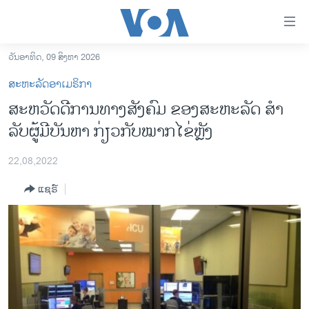
ລິ້ງ
ສຳຫລັບ
ເຂົ້າ
ວັນອາທິດ, 09 ສິງຫາ 2026
ຫາ
ໂຮມເພຈ
ສະຫະລັດອາເມຣິກາ
ຂ້າມ
ລາວ
ສະຫວັດດີການທາງສັງຄົມ ຂອງສະຫະລັດ ສໍາ
ຂ້າມ
ອາເມຣິກາ
ລັບຜູ້ມີບັນຫາ ກ່ຽວກັບໝາກໄຂ່ຫຼັງ
ຂ້າມ
ໄປ
ການເລືອກຕັ້ງ ປະທານາທີບໍດີ ສະຫະລັດ 2024
ຫາ
22,08,2022
ຂ່າວ​ຈີນ
ຊອກ
ແຊຣ໌
ຄົ້ນ
ໂລກ
ເອເຊຍ
ອິດສະຫຼະພາບດ້ານການຂ່າວ
ຊີວິດຊາວລາວ
ຊຸມຊົນຊາວລາວ