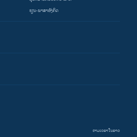
ຮຽນ-ພາສາອັງກິດ
ຕາມເວລາໃນລາວ