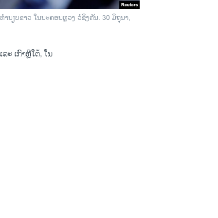
ງທຳນຽບຂາວ ໃນນະຄອນຫຼວງ ວໍຊິງຕັນ. 30 ມິຖຸນາ,
ະ ເກົາຫຼີໃຕ້, ໃນ