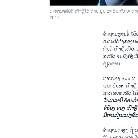
ປະທານາທິບໍດີ ເກົາຫຼີໃຕ້ ທ່ານ ມູນ ແຈ ອິນ ກັບ 
2017.
ຄຳຖາມຫຼາຍຂໍ້ ໄດ
ຂະນະທີ່ທັງສອງປະ
ກັນຕໍ່ ເກົາຫຼີເໜື
ສະວັດ ຈະຍັງຄົງເ
ຊ່ຽວຊານ.
ທ່ານນາງ Sue Mi
ແນກບັນຫາ ເກົາຫຼ
ຊາດ ສະຫະລັດ ໄດ້ກ
ໃນເວລານີ້ ຍ້ອນວ່າ 
ຂໍຮ້ອງ ຂອງ ເກົາຫຼີ
ມີການປ່ຽນແປງທິດ
ຄຳຖາມຕ່າງໆ ກ່ຽວ
ກັບນະຄອນຫຼວງ ໂຊລ