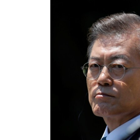
ວິທະຍາສາດ-ເທັກໂນໂລຈີ
ທຸລະກິດ
ພາສາອັງກິດ
ວີດີໂອ
ສຽງ
ລາຍການກະຈາຍສຽງ
ລາຍງານ