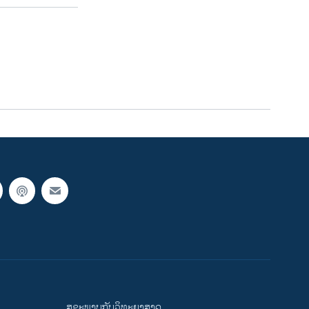
ສຸຂະພາບກັບວິທະຍາສາດ