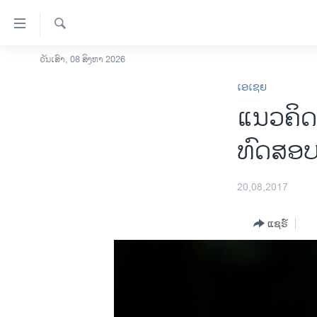
ລິ້ງ
ສຳຫລັບ
ເຂົ້າ
ຄົ້ນຫາ
ວັນເສົາ, 08 ສິງຫາ 2026
ໂຮມເພຈ
ຫາ
ເອເຊຍ
ລາວ
ຂ້າມ
ແນວຄິດທ
ຂ້າມ
ອາເມຣິກາ
ຂ້າມ
ການເລືອກຕັ້ງ ປະທານາທີບໍດີ ສະຫະລັດ
ທົດສອບ
ໄປ
2024
ຫາ
ຂ່າວ​ຈີນ
ຊອກ
20,08,2017
ຄົ້ນ
ໂລກ
ແຊຣ໌
ເອເຊຍ
ອິດສະຫຼະພາບດ້ານການຂ່າວ
ຊີວິດຊາວລາວ
ຊຸມຊົນຊາວລາວ