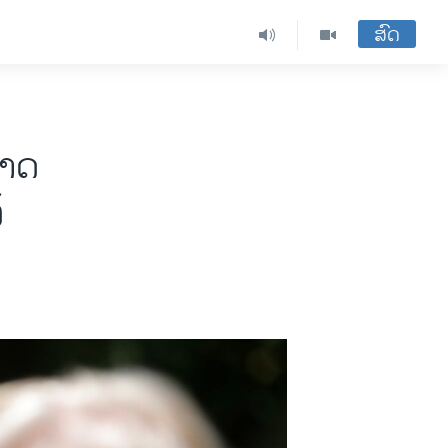
ສົດ
ອາດ
້