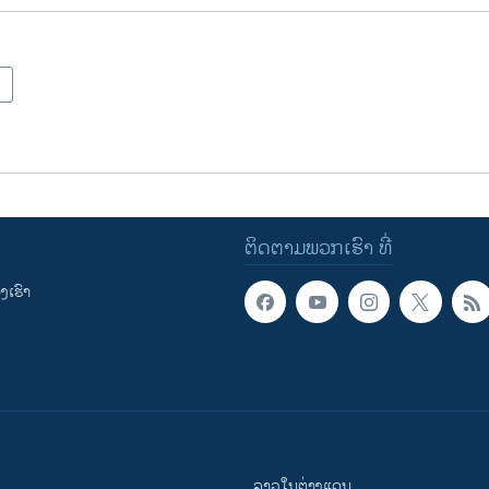
ຕິດຕາມພວກເຮົາ ທີ່
ເຮົາ
ລາວໃນຕ່າງແດນ