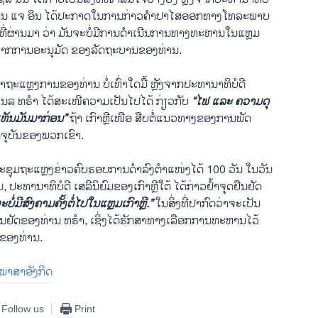
່ານ ມູນ ແຈ ອິນ ໄດ້ປະກາດໃນການກ່າວຄຳປາໄສອອກທາງໂທລະພາບ
າທີ່ຜ່ານມາ ວ່າ ມັນຈະບໍ່ມີການດຳເນີນການທາງທະຫານໃນແຫຼມ
ະຈາກການອະນຸມັດ ຂອງລັດຖະບານຂອງທ່ານ.
ຄຳຖະແຫຼງການຂອງທ່ານ ບໍ່ເທົ່າໃດມື້ ຫຼັງຈາກປະທານາທິບໍດີ
ໂນລ ທຣຳ ໄດ້ສະເໜີຄວາມເປັນໄປໄດ້ ກ່ຽວກັບ
“ໄຟ ແລະ ຄວາມດຸ
ຍເຫັນມັນມາກ່ອນ”
ຖ້າ ເກົາຫຼີເໜືອ ສືບຕໍ່ແນວທາງຂອງການພັດ
ຈຸບັນຂອງພວກເຂົາ.
ຊຸມຖະແຫຼງຂ່າວຄົບຮອບການດຳລົງຕຳແໜ່ງໄດ້ 100 ວັນ ໃນວັນ
ນ, ປະທານາທິບໍດີ ເສລີນິຍົມຂອງເກົາຫຼີໃຕ້ ໄດ້ກ່າວຢໍ້າຈຸດຢືນຢັດ
ະບໍ່ມີສົງຄາມຄັ້ງຕໍ່ໄປໃນແຫຼມເກົາຫຼີ.”
ໃນສິ່ງທີ່ປາກົດວ່າຈະເປັນ
ືນຢັດຂອງທ່ານ ທຣຳ, ເຊິ່ງໄດ້ຮັກສາທາງເລືອກການທະຫານໄວ້
ຂອງທ່ານ.
ັນພາສາອັງກິດ
Follow us
Print