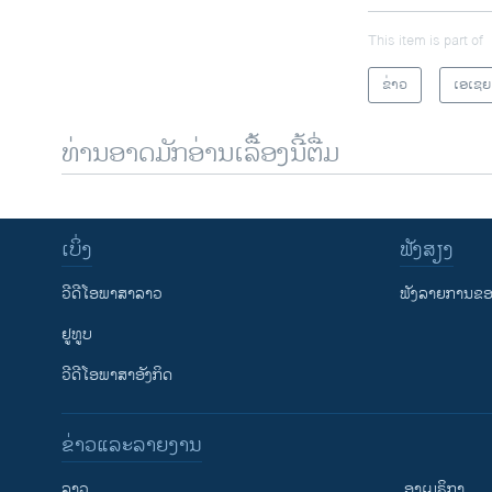
This item is part of
ຂ່າວ
ເອເຊຍ
ທ່ານອາດມັກອ່ານເລື້ອງນີ້ຕື່ມ
ເບິ່ງ
ຟັງສຽງ
ວີດີໂອພາສາລາວ
ຟັງລາຍການຂອງ
ຢູທູບ
ວີດີໂອພາສາອັງກິດ
ຂ່າວແລະລາຍງານ
ລາວ
ອາເມຣິກາ