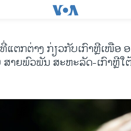
ີ່ແຕກຕ່າງ ກ່ຽວກັບເກົາຫຼີເໜືອ 
 ສາຍພົວພັນ ສະຫະລັດ-ເກົາຫຼີໃຕ