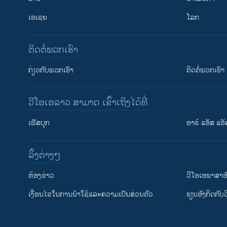
ເອເຊຍ
ໂລກ
ຕິດຕໍ່ພວກເຮົາ
ກ່ຽວກັບພວກເຮົາ
ຕິດຕໍ່ພວກເຮົາ
ວີໂອເອລາວ ສາມາດ ເຂົ້າເຖິງໄດ້ທີ່
ເຟັສບຸກ
ອາຣ໌ ແອັສ ແອັ
​ລິ້ງ​ຕ່າງໆ
ຕິດຕາມພວກເຮົາ ທີ່
​ຫ້ອງ​ຂ່າວ
ວີ​ໂອ​ເອ​ພາ​ສາ​ອ
​ເງື່ອນ​ໄຂ​ໃນ​ການ​ນຳ​ໃຊ້​ແລະຄວາມ​ເປັນ​ສ່​ວນ​ຕົວ
​ຮຽນ​ອັງ​ກິດ​ກັບ​
ພາສາຕ່າງໆ