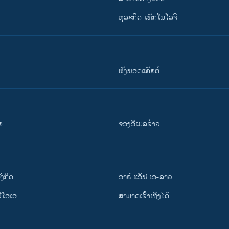
ທຸລະກິດ-ເທັກໂນໂລຈີ
ຟັງພອດແຄັສຕ໌
ສ
ຈອງອີເມລຂ່າວ
ັງ​ກິດ
ອາຣ໌ ແອັຟ ເອ-ລາວ
ວີ​ໂອ​ເອ
ສາມາດເຂົ້າເຖິງໄດ້