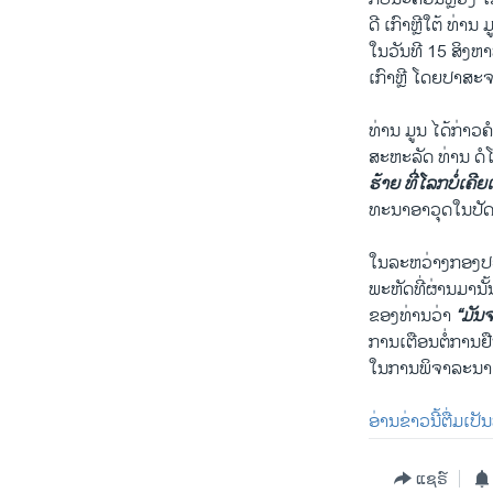
ດີ ເກົາຫຼີໃຕ້ ທ
ໃນວັນທີ 15 ສິງຫ
ເກົາຫຼີ ໂດຍປາສ
ທ່ານ ມູນ ໄດ້ກ່າວ
ສະຫະລັດ ທ່ານ ດໍ
ຮ້າຍ ທີ່ໂລກບໍ່ເຄີ
ທະນາອາວຸດໃນປັດ
ໃນລະຫວ່າງກອງປະ
ພະຫັດທີ່ຜ່ານມານັ້
ຂອງທ່ານວ່າ
“ມັນຈ
ການເຕືອນຕໍ່ການຢ
ໃນການພິຈາລະນາ
ອ່ານຂ່າວນີ້ຕື່ມເປ
ແຊຣ໌