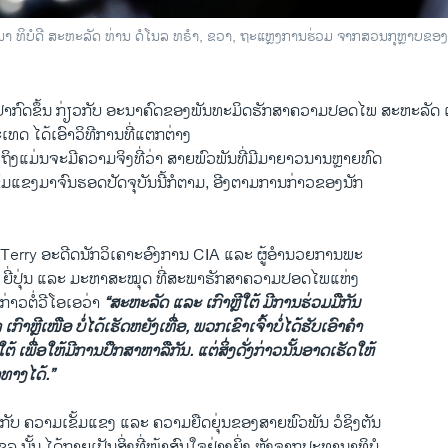
ປະທານາ ທິບໍດີ ສະຫະລັດ ທ່ານ ດໍໂນລ ທຣຳ, ຂວາ, ຖະແຫຼງການຮ່ວມ ຈາກສວນກຸຫຼາບຂອ
້ປາກົດຂຶ້ນ ກ່ຽວກັບ ອະນາຄົດຂອງພັນທະມິດຮັກສາຄວາມປອດໄພ ສະຫະລັດ ແລ
ເທດ ໄດ້ເອົາວິທີການທີ່ແຕກຕ່າງ
ອ, ເຖິງແມ່ນຈະມີຄວາມຈິງທີ່ວ່າ ສາຍພົວພັນທີ່ມີມາຍາວນານຫຼາຍທົດ
ຂັ້ມແຂງມາຈົນຮອດປັດຈຸບັນນີ້ກໍຕາມ, ອີງຕາມການກ່າວຂອງນັກ
 Terry ອະດີດນັກວິເຄາະອົງການ CIA ແລະ ຜູ້ອຳນວຍການພະ
ີ, ຍີ່ປຸ່ນ ແລະ ມະຫາສະໝຸດ ທີ່ສະພາຮັກສາຄວາມປອດໄພແຫ່ງ
່າວຕໍ່ວີໂອເອວ່າ
“ສະຫະລັດ ແລະ ເກົາຫຼີໃຕ້ ມີການຮ່ວມມືກັນ
ເກົາຫຼີເໜືອ ບໍ່ໄດ້ເຮັດຫຍັງເທື່ອ, ພວກເຂົາເຈົ້າບໍ່ໄດ້ຮັບເອົາຄຳ
ໃຕ້ ເພື່ອໃຫ້ມີການປຶກສາຫາລືກັນ. ແຕ່ສິ່ງດັ່ງກ່າວນັ້ນອາດເຮັດໃຫ້
ທາງໄດ້.”
ກັບ ຄວາມເຂັ້ມແຂງ ແລະ ຄວາມຍືດຍຸ່ນຂອງສາຍພົວພັນ ວໍຊິງຕັນ
 ນັ້ນ ໄດ້ກາຍເປັນສິ່ງທີ່ໜ້າສົນໃຈຢ່າງຍິ່ງ ຫຼັງຈາກປະທານາທິບໍ