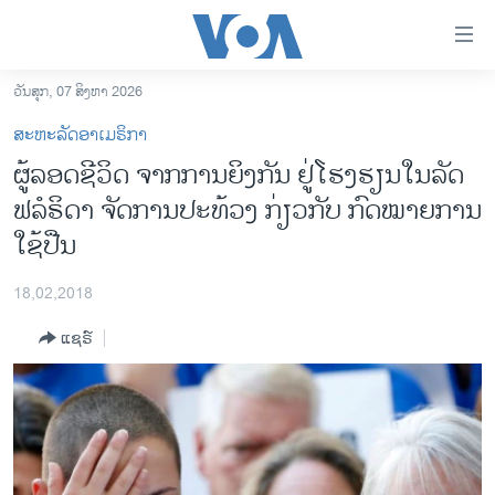
ລິ້ງ
ສຳຫລັບ
ເຂົ້າ
ວັນສຸກ, 07 ສິງຫາ 2026
ຫາ
ໂຮມເພຈ
ສະຫະລັດອາເມຣິກາ
ຂ້າມ
ລາວ
ຜູ້ລອດຊີວິດ ຈາກການຍິງກັນ ຢູ່ໂຮງຮຽນໃນລັດ
ຂ້າມ
ອາເມຣິກາ
ຟລໍຣິດາ ຈັດການປະທ້ວງ ກ່ຽວກັບ ກົດໝາຍການ
ຂ້າມ
ໄປ
ການເລືອກຕັ້ງ ປະທານາທີບໍດີ ສະຫະລັດ 2024
ໃຊ້ປືນ
ຫາ
ຂ່າວ​ຈີນ
ຊອກ
18,02,2018
ຄົ້ນ
ໂລກ
ແຊຣ໌
ເອເຊຍ
ອິດສະຫຼະພາບດ້ານການຂ່າວ
ຊີວິດຊາວລາວ
ຊຸມຊົນຊາວລາວ