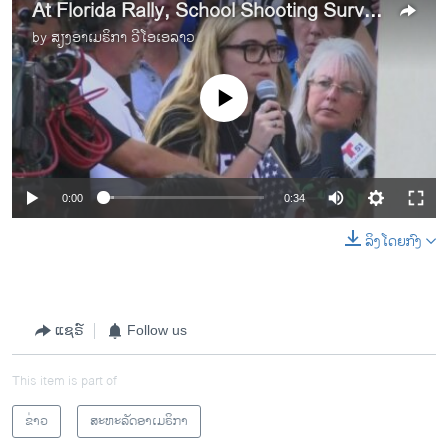
At Florida Rally, School Shooting Survivors Argue for Gun Controls
by
ສຽງອາເມຣິກາ ວີໂອເອລາວ
No media source currently available
0:00
0:34
ລິງໂດຍກົງ
ແຊຣ໌
Follow us
This item is part of
ຂ່າວ
ສະຫະລັດອາເມຣິກາ