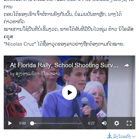
ການ
ຕອບໂຕ້ຂອງເຂົາເຈົ້າຕໍ່ການຍິງກັນນັ້ນ, ບໍ່ແມ່ນບັນຫາຫຼັກ, ນາງໄດ້
ກ່າວຫາກົດ
ໝາຍການໃຊ້ປືນທີ່ບໍ່ເຂັ້ມງວດ, ພາຍໃຕ້ອັນທີ່ມືປືນໄວໜຸ່ມ ທ້າວ ນິໂຄລັສ
ຄຣູສ
"Nicolas Cruz" ໄດ້ຊື້ອາວຸດຂອງລາວຢ່າງຖືກຕ້ອງຕາມກົດໝາຍ.
At Florida Rally, School Shooting Survivors Argue for Gun Controls
by
ສຽງອາເມຣິກາ ວີໂອເອລາວ
No media source currently available
0:00
0:27
ລິງໂດຍກົງ