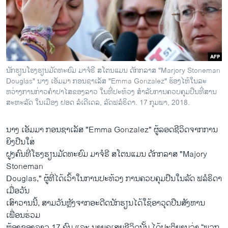
ວິທະຍາສາດ-ເທັກໂນໂລຈີ
ທຸລະກິດ
ພາສາອັງກິດ
ວີດີໂອ
ນັກຮຽນໂຮງຮຽນມັດທະຍົມ ມາຈໍຣີ ສໂຕນແມນ ດັກກລາສ "Marjory Stoneman
ສຽງ
Douglas" ນາງ ເອັມມາ ກອນຊາເລັສ "Emma Gonzalez" ຮ້ອງໄຫ້ໃນລະ
ຫວ່າງການກ່າວຄຳປາໄສຂອງລາວ ໃນທີ່ປະທ້ວງ ສຳລັບການຄວບຄຸມປືນທີ່ສານ
ລາຍການກະຈາຍສຽງ
ສະຫະລັດ ໃນເມືອງ ຝອດ ລໍເດີເດລ, ລັດຟລໍຣິດາ. 17 ກຸມພາ, 2018.
ຕິດຕາມພວກເຮົາ ທີ່
ລາຍງານ
ນາງ ເອັມມາ ກອນຊາເລັສ "Emma Gonzalez" ຜູ້ລອດຊີວິດຈາກການ
ຍິງປືນໃສ່
ຝູງຄົນທີ່ໂຮງຮຽນມັດທະຍົມ ມາຈໍຣີ ສໂຕນແມນ ດັກກລາສ "Majory
ພາສາຕ່າງໆ
Stoneman
Douglas," ຜູ້ທີ່ໄດ້ເວົ້າໃນການປະທ້ວງ ການຄວບຄຸມປືນໃນລັດ ຟລໍຣິດາ
ເມື່ອວັນ
ເສົາວານນີ້, ສາມວັນຫຼັງຈາກອະດີດນັກຮຽນໄດ້ໃຊ້ອາວຸດປືນສັງຫານ
ເພື່ອນຮ່ວມ
ຫ້ອງຂອງລາວ 17 ຄົນ ແລະ ນາຍຄູເສຍຊີວິດນັ້ນ ໄດ້ປະຕິຍານວ່າ “ພວກ