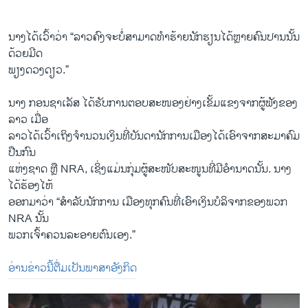
ນາງໄດ້ເວົ້າວ່າ “ລາວຄົງຈະບໍ່ສາມາດທຳຮ້າຍນັກຮຽນໄດ້ຫຼາຍຄົນປານນັ້ນ
ດ້ວຍມີດ
ພຽງດວງດຽວ.”
ນາງ ກອນຊາເລັສ ໄດ້ຮັບການຕອບສະໜອງຢ່າງເຂັ້ມແຂງຈາກຜູ້ຟັງຂອງ
ລາວ ເມື່ອ
ລາວໄດ້ເວົ້າເຖິງຈຳນວນເງິນທີ່ບັນດານັກການເມືອງໄດ້ເອົາຈາກສະມາຄົມ
ປືນກົນ
ແຫ່ງຊາດ ຫຼື NRA, ເຊິ່ງແມ່ນກຸ່ມຜູ້ສະໜັບສະໜູນທີ່ມີອຳນາດນັ້ນ. ນາງ
ໄດ້ຮ້ອງໄຫ້
ອອກມາວ່າ “ສຳລັບນັກການ ເມືອງທຸກຄົນທີ່ເອົາເງິນບໍລິຈາກຂອງພວກ
NRA ນັ້ນ
ພວກເຈົ້າຄວນລະອາຍຕົນເອງ.”
ອ່ານຂ່າວນີ້ຕື່ມເປັນພາສາອັງກິດ