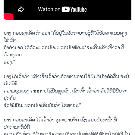
ນາງ ກອນຊາເລັສ ກ່າວວ່າ “ຄົນຢູ່ໃນລັດຖະບານຜູ້ທີ່ໄດ້ຮັບຄະແນນສຽງ
ໃຫ້ເຂົ້າ
ກຳອຳນາດ ໄດ້ຕົວະພວກເຮົາ. ພວກເຮົາພ້ອມທີ່ຈະເອີ້ນເຂົາເຈົ້າວ່າ ຂີ້
ຕົວະຫຼອກ
ລວງ.”
ນາງໄດ້ເວົ້າວ່າ “ເຂົາເຈົ້າເວົ້າວ່າ ກົດໝາຍການໃຊ້ປືນທີ່ເຄັ່ງຄັດຂຶ້ນ ຈະບໍ່
ເຮັດໃຫ້
ຄວາມຮຸນແຮງຈາກການໃຊ້ປືນຫຼຸດລົງ. ເຂົາເຈົ້າເວົ້າວ່າ ຄົນດີທີ່ມີປືນຈະ
ຢຸດຄົນ
ຊົ່ວທີ່ມີປືນ. ພວກເຮົາເອີ້ນມັນວ່າ ໄຮ້ສາລະ.”
ນາງ ກອນຊາເລັສ ໄດ້ເວົ້າວ່າ ສຸຂະພາບຈິດ ເຊິ່ງແມ່ນບັນຫານຶ່ງທີ່
ປະທານາທິບໍດີ
ສະຫະລັດ ທ່ານ ດໍໂນລ ທຣຳ ແລະ ບັນດາເຈົ້າໜ້າທີ່ຄົນອື່ນໆໄດ້ບົ່ງຊີ້ ໃນ