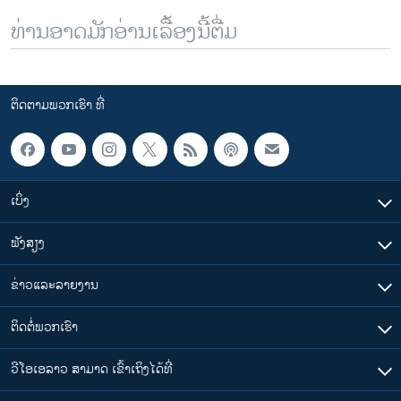
ທ່ານອາດມັກອ່ານເລື້ອງນີ້ຕື່ມ
ຕິດຕາມພວກເຮົາ ທີ່
ເບິ່ງ
ຟັງສຽງ
ຂ່າວແລະລາຍງານ
ຕິດຕໍ່ພວກເຮົາ
ວີໂອເອລາວ ສາມາດ ເຂົ້າເຖິງໄດ້ທີ່