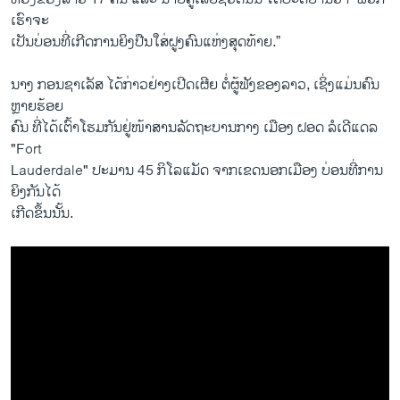
ເຮົາຈະ
ເປັນບ່ອນທີ່ເກີດການຍິງປືນໃສ່ຝູງຄົນແຫ່ງສຸດທ້າຍ.”
ນາງ ກອນຊາເລັສ ໄດ້ກ່າວຢ່າງເປີດເຜີຍ ຕໍ່ຜູ້ຟັງຂອງລາວ, ເຊິ່ງແມ່ນຄົນ
ຫຼາຍຮ້ອຍ
ຄົນ ທີ່ໄດ້ເຕົ້າໂຮມກັນຢູ່ໜ້າສານລັດຖະບານກາງ ເມືອງ ຝອດ ລໍເດີແດລ
"Fort
Lauderdale" ປະມານ 45 ກິໂລແມັດ ຈາກເຂດນອກເມືອງ ບ່ອນທີ່ການ
ຍິງກັນໄດ້
ເກີດຂຶ້ນນັ້ນ.