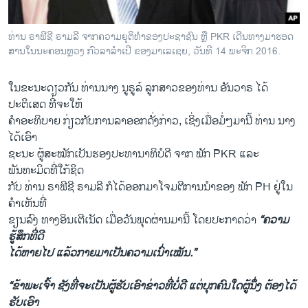
ທ່ານ ຣາຟີຊີ ຣາມລີ ຈາກຄວາມຍຸຕິທຳຂອງປະຊາຊົນ ຫຼື PKR ເດີນທາງມາຮອດ
ສານໃນນະຄອນຫຼວງ ກົວລາລຳເປີ ຂອງມາເລເຊຍ, ວັນທີ 14 ພະຈິກ 2016.
ໃນຂະນະດຽວກັນ ທ່ານນາງ ນູຣູລ໌ ລູກສາວຂອງທ່ານ ອັນວາຣ ໄດ້
ປະຕິເສດ ທີ່ຈະໃຫ້
ຄຳອະທິບາຍ ກ່ຽວກັບການລາອອກດັ່ງກ່າວ, ເຊິ່ງເມື່ອມໍ່ໆມານີ້ ທ່ານ ນາງ
ໄດ້ເອົາ
ຊະນະ ຜູ້ສະໝັກເປັນຮອງປະທານາທິບໍດີ ຈາກ ພັກ PKR ແລະ
ພັນທະມິດທີ່ໃກ້ຊິດ
ກັບ ທ່ານ ຣາຟີຊີ ຣາມລີ ກໍໄດ້ອອກມາໂຈມຕີການນຳຂອງ ພັກ PH ຢູ່ໃນ
ຄຳເຫັນທີ່
ຂຽນລົງ ທາງອິນເຕີເນັດ ເມື່ອວັນພຸດຜ່ານມານີ້ ໂດຍປະກາດວ່າ
“ຄວາມ
ຮູ້ສຶກທີ່ດີ
ໄດ້ຫາຍໄປ ແລ້ວກາຍມາເປັນຄວາມເນົ່າເໝັນ.”
“ຂ້າພະເຈົ້າ ຊັງທີ່ຈະເປັນຜູ້ຮັບເອົາຂ່າວທີ່ບໍ່ດີ ແຕ່ບຸກຄົນໃດຜູ້ນຶ່ງ ຕ້ອງໄດ້
ຮັບເອົາ