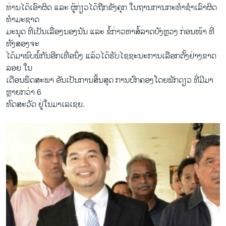
ທ່ານໄດ້ເອົາຜິດ ແລະ ຜູ້ກ່ຽວໄດ້ຖືກຂັງຄຸກ ໃນຖານການກະທຳຊຳເລົາຜິດ
ທຳມະຊາດ
ມະນຸດ ທີ່ເປັນເລື່ອງນອງນັນ ແລະ ຂໍ້ກ່າວຫາສໍ້ລາດບັງຫຼວງ ກ່ອນໜ້າ ທີ່
ທັງສອງຈະ
ໄດ້ມາພົບພໍ້ກັນອີກເທື່ອນຶ່ງ ແລ້ວໄດ້ຮັບໄຊຊະນະການເລືອກຕັ້ງຢ່າງຂາດ
ລອຍ ໃນ
ເດືອນພຶດສະພາ ອັນເປັນການສິ້ນສຸດ ການປົກຄອງໂດຍພັກດຽວ ທີ່ມີມາ
ຫຼາຍກວ່າ 6
ທົດສະວັດ ຢູ່ໃນມາເລເຊຍ.