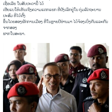
ເຊື່ອເລີຍ ໃນສັບປະດານີ້ ໄດ້
ເຜີຍແບໃຫ້​ເຫັນ​ເຖິງຄວາມແຕກແຍກ ທີ່ຝັງເລິກຢູ່ໃນ ກຸ່ມລັດຖະບານ
ປະສົມ ທີ່ໄດ້ຕັ້ງ
​ຂຶ້ນ​ໂດຍສອງພັກການເມືອງ ທີ່​ໃນຫຼາຍປີຜ່ານມາ ໄດ້ຈ້ອງເບິ່ງກັນແລະກັນ
ຈາກສອງ
ຟາກໃນສະພາ.