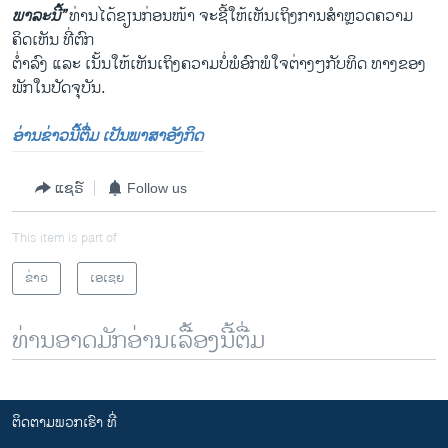
ພາລະນີ້”
ທ່ານໄດ້ຂຽນກ່ອນໜ້າ ຈະຊີ້ໃຫ້ເຫັນເຖິງການສຳຫຼວດຄວາມ
ຄິດເຫັນ ທີ່ຕົກ
ຕ່ຳລົງ ແລະ ເນັ້ນໃຫ້ເຫັນເຖິງຄວາມບໍ່ພໍອົກພໍໃຈຕ່າງໆກັບທິດ ທາງຂອງ
ພັກໃນປັດຈຸບັນ.
ອ່ານຂ່າວນີ້ຕື່ມ ເປັນພາສາອັງກິດ
ແຊຣ໌
Follow us
This item is part of
ຂ່າວ
ເອເຊຍ
ທ່ານອາດມັກອ່ານເລື້ອງນີ້ຕື່ມ
ຕິດຕາມພວກເຮົາ ທີ່