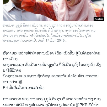
ວິທະຍາສາດ-ເທັກໂນໂລຈີ
ທຸລະກິດ
ພາສາອັງກິດ
ທ່ານນາງ ນູຣູລ໌ ອິຊຊາ ອັນວາຣ, ຂວາ, ລູກສາວ ຂອງຜູ້ນຳຝ່າຍຄ້ານຂອງ
ວີດີໂອ
ມາເລເຊຍ ທ່ານ ອັນວາຣ ອີບຣາຮີມ ທີ່ຖືກຂັງຄຸກ, ກຳລັງຮ້ອງໂຮນຳພາການ
ປະທ້ວງ ຫຼັງຈາກທີ່ນາງໄດ້ຖືກປ່ອຍໂຕ ໃນເມື່ອວາງເງິນປະກັນໂຕ, ຢູ່ໃນ
ສຽງ
ນະຄອນຫຼວງ ກົວລາລຳເປີ, ວັນທີ 17 ມີນາ 2015.
ລາຍການກະຈາຍສຽງ
ຕິດຕາມພວກເຮົາ ທີ່
ສົງຄາມລະຫວ່າງພັກຝ່າຍການເມືອງ ໄດ້ລະເບີດຂຶ້ນ ຢູ່​ໃນທັງສອງຝ່າຍ
ລາຍງານ
ການເມືອງ
ຂອງມາເລເຊຍ ອັນເປັນການຜິດຖຽງກັນ ທີ່ຂົມຂື່ນ ຢູ່ວົງໃນຂອງພັກ ເຊິ່ງ
ພາໃຫ້ມີການ
ພາສາຕ່າງໆ
ປິດຊ່ວງໄລຍະ ຂອງການຖືກຕ້ອງປອງດອງກັນ ສຳລັບ ພັກປາກາຕານ
ຮາຣາປານ ຫຼື
PH ທີ່ເປັນລັດຖະບານປະສົມ.
ການລາອອກ ຂອງ ທ່ານນາງ ນູຣູລ໌ ອິຊຊາ ອັນວາຣ ຈາກຕຳແໜ່ງ ຮອງ
ປະທານາທິບໍດີ ຂອງພັກຄວາມຍຸຕິທຳຂອງປະຊາຊົນ ຫຼື PKR ທີ່ບໍ່ໜ້າ