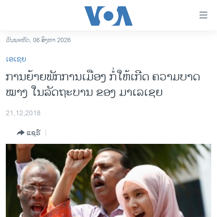
ລິ້ງ
ສຳຫລັບ
ເຂົ້າ
ວັນພະຫັດ, 06 ສິງຫາ 2026
ຫາ
ໂຮມເພຈ
ເອເຊຍ
ຂ້າມ
ລາວ
ການຍ້າຍພັກການເມືອງ ກໍ່ໃຫ້ເກີດ ຄວາມບາດ
ຂ້າມ
ອາເມຣິກາ
ໝາງ ໃນລັດຖະບານ ຂອງ ມາເລເຊຍ
ຂ້າມ
ໄປ
ການເລືອກຕັ້ງ ປະທານາທີບໍດີ ສະຫະລັດ 2024
ຫາ
21,12,2018
ຂ່າວ​ຈີນ
ຊອກ
ແຊຣ໌
ຄົ້ນ
ໂລກ
ເອເຊຍ
ອິດສະຫຼະພາບດ້ານການຂ່າວ
ຊີວິດຊາວລາວ
ຊຸມຊົນຊາວລາວ