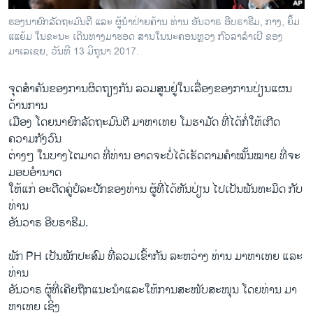
ຮອງນາຍົກລັດຖະມົນຕີ ແລະ ຜູ້ນຳຝ່າຍຄ້ານ ທ່ານ ອັນວາຣ ອີບຣາຮີມ, ກາງ, ຍິ້ມ
ແແຍ້ມ ໃນຂະນະ ເດີນທາງມາຮອດ ສານໃນນະຄອນຫຼວງ ກົວລາລຳເປີ ຂອງ
ມາເລເຊຍ, ວັນທີ 13 ມິຖຸນາ 2017.
ຈຸດສຳຄັນຂອງການຜິດຖຽງກັນ ລວມສູນຢູ່ໃນເລື່ອງຂອງການປ່ຽນແຜນ
ດ້ານການ
ເມືອງ ໂດຍນາຍົກລັດຖະມົນຕີ ມາຫາເທຍ ໂມຮາມັດ ທີ່ໄດ້ກໍ່ໃຫ້ເກີດ
ຄວາມກັງວົນ
ຕ່າງໆ ໃນບາງໄຕມາດ ທີ່ທ່ານ ອາດຈະບໍ່ໄດ້ເຮັດຕາມຄຳໝັ້ນໝາຍ ທີ່ຈະ
ມອບອຳນາດ
ໃຫ້ແກ່ ອະດີດຄູ່ປໍລະປັກຂອງທ່ານ ຜູ້ທີ່ໄດ້ຫັນປ່ຽນ ໄປເປັນພັນທະມິດ ກັບ
ທ່ານ
ອັນວາຣ ອີບຣາຮີມ.
ພັກ PH ເປັນພັກປະສົມ ທີ່ລວມເຂົ້າກັນ ລະຫວ່າງ ທ່ານ ມາຫາເທຍ ແລະ
ທ່ານ
ອັນວາຣ ຜູ້ທີ່ເຄີຍຖືກແນະນຳແລະໃຫ້ການສະໜັບສະໜຸນ ໂດຍທ່ານ ມາ
ຫາເທຍ ເຊິ່ງ