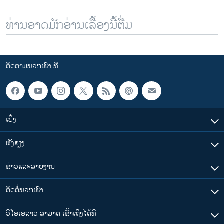
ທ່ານອາດມັກອ່ານເລື້ອງນີ້ຕື່ມ
ຕິດຕາມພວກເຮົາ ທີ່
ເບິ່ງ
ຟັງສຽງ
ຂ່າວແລະລາຍງານ
ຕິດຕໍ່ພວກເຮົາ
ວີໂອເອລາວ ສາມາດ ເຂົ້າເຖິງໄດ້ທີ່