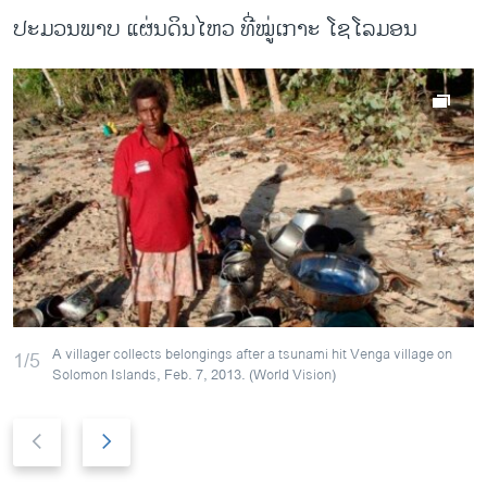
ປະມວນພາບ ແຜ່ນດິນໄຫວ ທີ່ໝູ່ເກາະ ໂຊໂລມອນ
A villager collects belongings after a tsunami hit Venga village on
1/5
Solomon Islands, Feb. 7, 2013. (World Vision)
P
N
r
e
e
x