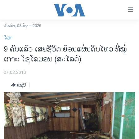
ລິ້ງ
ສຳຫລັບ
ເຂົ້າ
ວັນເສົາ, 08 ສິງຫາ 2026
ຫາ
ໂຮມເພຈ
ໂລກ
ຂ້າມ
ລາວ
9 ຄົນແລ້ວ ເສຍຊີວິດ ຍ້ອນແຜ່ນດິນໄຫວ ທີ່ໝູ່
ຂ້າມ
ອາເມຣິກາ
ເກາະ ໂຊໂລມອນ (ສະໄລດ໌)
ຂ້າມ
ໄປ
ການເລືອກຕັ້ງ ປະທານາທີບໍດີ ສະຫະລັດ 2024
ຫາ
07,02,2013
ຂ່າວ​ຈີນ
ຊອກ
ແຊຣ໌
ຄົ້ນ
ໂລກ
ເອເຊຍ
ອິດສະຫຼະພາບດ້ານການຂ່າວ
ຊີວິດຊາວລາວ
ຊຸມຊົນຊາວລາວ