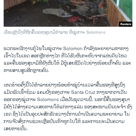
ວິທະຍາສາດ-ເທັກໂນໂລຈີ
ທຸລະກິດ
ພາສາອັງກິດ
ເຮືອນຫຼັງນຶ່ງທີ່ຖືກຄື້ນຟອງສຸນາມິທໍາລາຍ ທີ່ໝູ່ເກາະ Solomons
ວີດີໂອ
ພວກ​ພະນັກງານ​ກູ້​ໄພ​ໃນໝູ່​ເກາະ Solomon ກໍາລັງ​ພະຍາຍາມ​ຫາ​ທາງ​
ສຽງ
ເຂົ້າ​ໄປ​ໃນເຂດ ສອກຫຼີກຫ່າງ​ໄກ ທີ່​ໄດ້​ຮັບ​ຜົນ​ກະທົບຈາກ​ແຜ່ນດິນໄຫວ
ລາຍການກະຈາຍສຽງ
ແລະ​ຄື້ນຟອງ​ສຸ​ນາ​ມິ​ທີ່​ຍັງ​ຜົນໃຫ້ ​ມີ​ຜູ້​ເສຍ​ຊີວິດ​ໄປ​ຢ່າງ​ໜ້ອຍ​ເກົ້າຄົນ ​ແລະ​
ຕິດຕາມພວກເຮົາ ທີ່
ຫາຍ​ສາບ​ສູນ​ອີກຫຼາຍຄົນ.
ລາຍງານ
​ເຫດ​ຮ້າຍຄັ້ງ​ນີ້ໄດ້​ທໍາລາຍ​ຢ່າງ​ໜ້ອຍ​ຫ້າ​ໝູ່​ບ້ານເວລາ​ຄື້ນຟອງ​ທີ່​ສູງ​ນຶ່ງ
ແມັດ​ພັດເຂົ້າຖ້ວມ​ ແຄມ​ຝັ່ງ​ຂອງ​ເກາະ Santa Cruz ທາງ​ພາກ​ຕາ​ເວັນ​
ພາສາຕ່າງໆ
ອອກ​ຂອງໝູ່​ເກາະ Solomons ​ເມື່ອ​ວັນ​ພຸດ​ວານ​ນີ້. ນອກ​ນີ້​ຄື້ນຟອງ​ສຸ​ນາ​
ມິ​ຍັງ​ໄດ້ສ້າງ​ຄວາມ​ເສຍ​ຫາຍ​ໃຫ້​ແກ່​ທາງ​ແລ່ນ ຂອງ​ສະໜາມ​ບິນ​ປະຈຳ ຂົງ​
ເຂດ ​ຊຶ່ງ​ໄດ້​ເປັນ​ອຸບປະສັກ​ຂັດຂວາງຕໍ່ການ​ດຳ​ເນີນຄວາມ​ພະຍາ​ຍາມ​ ​ໃນ​
ການຈັດ​ສົ່ງ​ການ​ຊ່ວຍ​ເຫຼືອບັນ​ເທົາທຸກ​ໄປ​ໃຫ້ ​ແລະການ​ປະ​ເມີນ​ຄວາມ
ເສຍ​ຫາຍນັ້ນ.