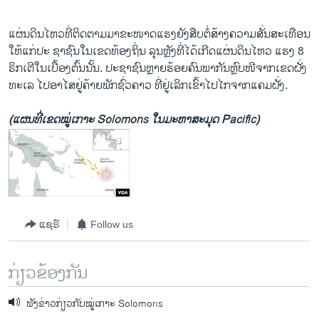
v
t
i
s
ແຜ່ນດິນ​ໄຫວ​ທີ່​ຕິດຕາມ​ມາ​ຂະໜາດແຮງຍັງ​ສືບ​ຕໍ່ສ້າງ​ຄວາມສັ່ນ​ສະ​ເທືອ​ນ
o
l
​ໃຫ້​ແກ່​ປະ ຊາຊົນ​ໃນ​ເຂດທ້ອງ​ຖິ່ນ ລຸນຫຼັງທີ່​ໄດ້​ເກີດແຜ່ນດິນ​ໄຫວ ​ແຮງ 8
u
i
ຣິກ​ເຕີ​ໃນເບື້ອງ​ຕົ້ນ​ນັ້ນ. ປະຊາຊົນຫຼາຍຮ້ອຍ​ຄົນ​ພາກັນຫຼົບໜີ​ຈາກ​ເຂດ​ຝັ່ງ​
s
d
ທ​ະ​ເລ ​ໄປ​ອາໄສ​ຢູ່​ຄ້າຍ​ພັກ​ຊົ່ວຄາວ ​ທີ່ຢູ່​ເລິກ​ເຂົ້າ​ໄປໄກ​ຈາກ​ແຄມ​ຝັ່ງ.
s
e
l
(ແຜນທີ່ເຂດໝູ່ເກາະ Solomons ໃນມະຫາສະມຸດ Pacific)
i
d
e
ແຊຣ໌
Follow us
ກ່ຽວຂ້ອງກັນ
ຟັງຂ່າວກ່ຽວກັບໝູ່ເກາະ Solomons