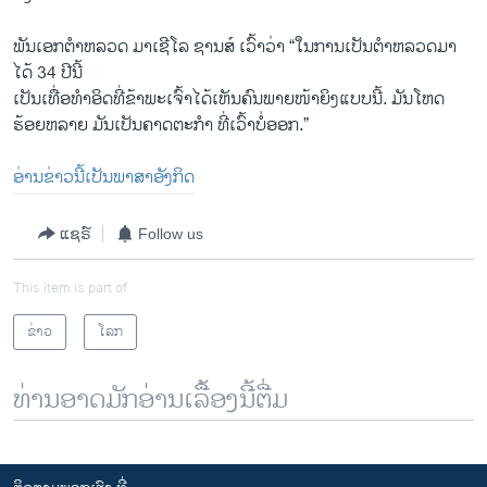
ພັນເອກຕຳຫລວດ ມາເຊີໂລ ຊານສ໌ ເວົ້າວ່າ “ໃນການເປັນຕຳຫລວດມາ
ໄດ້ 34 ປີນີ້
ເປັນເທື່ອທຳອິດທີ່ຂ້າພະເຈົ້າໄດ້ເຫັນຄົນພາຍໜ້າຍິງແບບນີ້. ມັນໂຫດ
ຮ້ອຍຫລາຍ ມັນເປັນຄາດຕະກຳ ທີ່ເວົ້າບໍ່ອອກ.”
ອ່ານຂ່າວນີ້ເປັນພາສາອັງກິດ
ແຊຣ໌
Follow us
This item is part of
ຂ່າວ
ໂລກ
ທ່ານອາດມັກອ່ານເລື້ອງນີ້ຕື່ມ