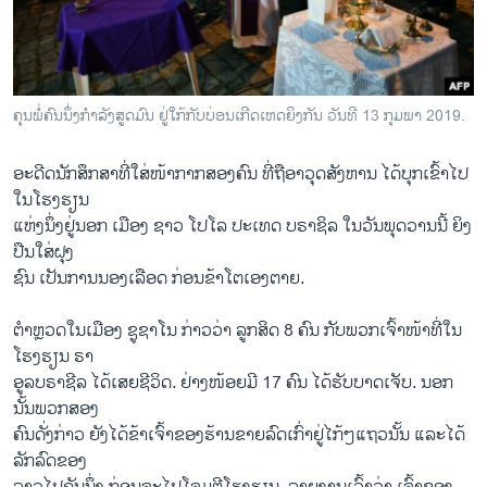
ວິທະຍາສາດ-ເທັກໂນໂລຈີ
ທຸລະກິດ
ພາສາອັງກິດ
ຄຸນ​ພໍ່​ຄົນ​ນຶ່ງ​ກຳ​ລັງ​ສູດ​ມົນ ​ຢູ່​​ໃກ້​ກັບບ່ອນ​ເກີດ​ເຫດ​ຍິງ​ກັນ ວັນ​ທີ 13 ກຸມ​ພາ 2019.
ວີດີໂອ
ອະດີດນັກສຶກສາທີ່ໃສ່ໜ້າກາກສອງຄົນ ທີ່ຖືອາວຸດສັງຫານ ໄດ້ບຸກເຂົ້າໄປ
ສຽງ
ໃນໂຮງຮຽນ
ລາຍການກະຈາຍສຽງ
ແຫ່ງນຶ່ງຢູ່ນອກ ເມືອງ ຊາວ ໂປໂລ ປະເທດ ບຣາຊິລ ໃນວັນພຸດວານນີ້ ຍິງ
ຕິດຕາມພວກເຮົາ ທີ່
ປືນໃສ່ຝຸງ
ລາຍງານ
ຊົນ ເປັນການນອງເລືອດ ກ່ອນຂ້າໂຕເອງຕາຍ.
ຕຳຫຼວດໃນເມືອງ ຊູຊາໂນ ກ່າວວ່າ ລູກສິດ 8 ຄົນ ກັບພວກເຈົ້າໜ້າທີ່ໃນ
ພາສາຕ່າງໆ
ໂຮງຮຽນ ຣາ
ອູລບຣາຊີລ ໄດ້ເສຍຊີວິດ. ຢ່າງໜ້ອຍມີ 17 ຄົນ ໄດ້ຮັບບາດເຈັບ. ນອກ
ນັ້ນພວກສອງ
ຄົນດັ່ງກ່າວ ຍັງໄດ້ຂ້າເຈົ້າຂອງຮ້ານຂາຍລົດເກົ່າຢູ່ໄກ້ໆແຖວນັ້ນ ແລະໄດ້
ລັກລົດຂອງ