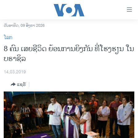
ລິ້ງ
ສຳຫລັບ
ເຂົ້າ
ວັນອາທິດ, 09 ສິງຫາ 2026
ຫາ
ໂຮມເພຈ
ໂລກ
ຂ້າມ
ລາວ
8 ຄົນ ​ເສຍ​ຊີ​ວິດ ຍ້ອນ​ການ​ຍິງ​ກັນ ​ທີ່​ໂຮ​ງ​ຮຽນ ໃນ
ຂ້າມ
ອາເມຣິກາ
​ບ​ຣາ​ຊິ​ລ
ຂ້າມ
ໄປ
ການເລືອກຕັ້ງ ປະທານາທີບໍດີ ສະຫະລັດ 2024
ຫາ
14,03,2019
ຂ່າວ​ຈີນ
ຊອກ
ແຊຣ໌
ຄົ້ນ
ໂລກ
ເອເຊຍ
ອິດສະຫຼະພາບດ້ານການຂ່າວ
ຊີວິດຊາວລາວ
ຊຸມຊົນຊາວລາວ