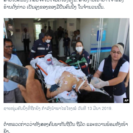
ລາວໄປຄັນນຶ່ງ ກ່ອນຈະໄປໂຈມຕີໂຮງຮຽນ. ລາຍງານເວົ້າວ່າ ເຈົ້າຂອງ
ຮ້ານດັ່ງກ່າວ ເປັນລຸງຂອງຂອງມືປືນຄົນນຶ່ງ ໃນຈຳນວນນັ້ນ.
ຊາຍ​ໜຸ່ມ​ຄົນ​ນຶ່ງ​ທີ່​ຖືກ​ຍິງ ກຳ​ລັງ​ນຳ​ພາ​ໄຟ​ໂຮງ​ໝໍ ວັນ​ທີ 13 ມີ​ນາ 2019.
ຕຳຫລວດກ່າວວ່າທັງສອງຄົນພາກັນຖືປືນ ຖືມີດ ແລະຂວານພ້ອມທັງໜ້າ
ຍິງ.