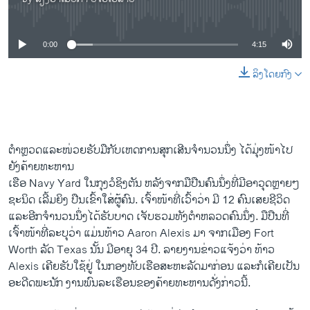
No media source currently available
0:00
4:15
ລິງໂດຍກົງ
ຕຳຫຼວດແລະໜ່ວຍຮັບມືກັບເຫດການສຸກເສີນຈຳນວນນຶ່ງ ໄດ້ມຸ່ງໜ້າໄປ
ຍັງຄ້າຍທະຫານ
ເຮືອ Navy Yard ໃນກຸງວໍຊິງຕັນ ຫລັງຈາກມືປືນຄົນນຶ່ງທີ່ມີອາວຸດຫຼາຍໆ
ຊະນິດ ເລີ້ມຍິງ ປືນເຂົ້າໃສ່ຜູ້ຄົນ. ເຈົ້າໜ້າທີ່ເວົ້າວ່າ ມີ 12 ຄົນເສຍຊີວິດ
ແລະອີກຈຳນວນນຶ່ງໄດ້ຮັບບາດ ເຈັບຮວມທັງຕຳຫລວດຄົນນຶ່ງ. ມືປືນທີ່
ເຈົ້າໜ້າທີ່ລະບຸວ່າ ແມ່ນທ້າວ Aaron Alexis ມາ ຈາກເມືອງ Fort
Worth ລັດ Texas ນັ້ນ ມີອາຍຸ 34 ປີ. ລາຍງານຂ່າວແຈ້ງວ່າ ທ້າວ
Alexis ເຄີຍຮັບໃຊ້ຢູ່ ໃນກອງທັບເຮືອສະຫະລັດມາກ່ອນ ແລະກໍເຄີຍເປັນ
ອະດີດພະນັກ ງານພົນລະເຮືອນຂອງຄ້າຍທະຫານດັ່ງກ່າວນີ້.