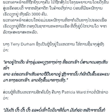
ພວກເຄາະຮ້າຍທີ່ຖືກຍິງບາງຄົນ ໄດ້ຖືກສົ່ງໄປໂຮງພະຍາບານໂດຍດຶງຂຶ້ນ
ສູ່ເຮຣີຄອບເຕີ້ ຈາກຫລັງຄາຕຶກ ໃນຄ້າຍດັ່ງກ່າວ ບ່ອນທີ່ມີພະນັກງານ
ເຮັດວຽກຢູ່ ທັງໝົດ 3000 ຄົນ.
ພວກເຄາະຮ້າຍສ່ວນໃຫຍ່ແມ່ນພະນັກງານທີ່ຫາກໍເດີນທາງໄປຮອດເພື່ອ
ເຮັດວຽກຢູ່ທີ່ຕຶກ ກອງບັນຊາການທະຫານເຮືອ ທີ່ຕັ້ງຢູ່ບໍ່ໄກປານໃດ ຈາກ
ລັດຖະສະພາສະຫະລັດ.
ນາງ Terry Durham ຊຶ່ງເປັນຜູ້ນຶ່ງຢູ່ໃນເຫດການ ໃຫ້ການຊີ້ແຈງສູ່ຟັງ
ວ່າ:
“ລາວຢູ່ໄກເຕີບ ຂ້າງລຸ່ມລະບຽງທາງຍ່າງ ທີ່ພວກເຮົາ ບໍ່ສາມາດມອງເຫັນ
ໜ້າ
ລາວ ແຕ່ພວກເຮົາເຫັນລາວຖືປືນຍາວຢູ່ ຫຼັງຈາກນັ້ນ ກໍຍົກປືນຂຶ້ນແລະແນ
ມາ ທາງພວກເຮົາ. ລາວຍິງຂຶ້ນມາທາງເທິງ.”
ສ່ວນຜູ້ທີ່ເຫັນເຫດການອີກຄົນນຶ່ງ ຄືນາງ Patricia Ward ກ່າວຕໍ່ນັກຂ່າວ
ວ່າ:
“ມັນດັງ ປັ້ງ ປັ້ງ ປັ້ງ ແລະບໍ່ເທົ່າໃດວິນາທີຕໍ່ມາ ມັນກໍຢຸດ ຫລັງຈາກນັ້ນກໍ