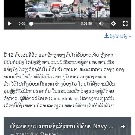
ວິທະຍາສາດ-ເທັກໂນໂລຈີ
ທຸລະກິດ
0:00
0:01:59
ພາສາອັງກິດ
ລິງໂດຍກົງ
ວີດີໂອ
ສຽງ
ມີ 12 ຄົນເສຍຊີວິດ ແລະອີກຫຼາຍໆຄົນໄດ້ຮັບບາດເຈັບ ຫຼັງຈາກ
ລາຍການກະຈາຍສຽງ
ມືປືນຄົນນຶ່ງ ໄດ້ຍິງສັງຫານແບບບໍ່ເລືອກໜ້າຢູ່ຄ້າຍທະຫານເຮືອ
ຕິດຕາມພວກເຮົາ ທີ່
ແຫ່ງນຶ່ງໃນກຸງວໍຊິງຕັນໃນມື້ວັນຈັນຜ່ານມາ. ພະແນກການຕ່າງໆ ຂອງ
ລາຍງານ
ພວກເຈົ້າໜ້າທີ່ປະຕິບັດກົດໝາຍ ຢູ່ໃນນະຄອນຫຼວງສະຫະ
ລັດ ໄດ້ໄປເຖິງບ່ອນເກີດເຫດ ຢ່າງວ່ອງໄວ ໂດຍໄດ້ສັງຫານມືປືນ
ລຸນຫຼັງທີ່ໄດ້ມີການຊອກຄົ້ນ ໃນຂອບເຂດທີ່ກວ້າງຂວາງຢູ່ທີ່ຄ້າຍ
ພາສາຕ່າງໆ
ດັ່ງກ່າວ. ຜູ້ສື່ຂ່າວວີໂອເອ Chris Simkins ມີລາຍງານ ກ່ຽວກັບ
ເລື່ອງນີ້ດັ່ງໄພສານມີລາຍລະອຽດມາສະເໜີທ່ານໃນອັນດັບຕໍ່ໄປ.
ຟັງລາຍງານ ການຍິງສັງຫານ ທີ່ຄ້າຍ Navy Yard
by
ສຽງອາເມຣິກາ ວີໂອເອລາວ