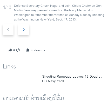
Defense Secretary Chuck Hagel and Joint Chiefs Chairman Gen.
1/13
Martin Dempsey present a wreath at the Navy Memorial in
Washington to remember the victims of Monday's deadly shooting
at the Washington Navy Yard, Sept. 17, 2013.
P
N
r
e
e
x
v
t
i
s
ແຊຣ໌
Follow us
o
l
u
i
Links
s
d
s
e
Shooting Rampage Leaves 13 Dead at
l
DC Navy Yard
i
d
e
ທ່ານອາດມັກອ່ານເລື້ອງນີ້ຕື່ມ