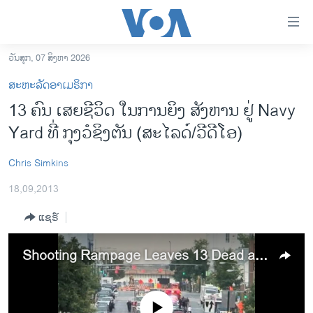
ລິ້ງ
ສຳຫລັບ
ເຂົ້າ
ວັນສຸກ, 07 ສິງຫາ 2026
ຫາ
ໂຮມເພຈ
ສະຫະລັດອາເມຣິກາ
ຂ້າມ
ລາວ
13 ຄົນ ເສຍຊີວິດ ໃນການຍິງ ສັງຫານ ຢູ່ Navy
ຂ້າມ
ອາເມຣິກາ
Yard ທີ່ ກຸງວໍຊິງຕັນ (ສະໄລດ໌/ວີດີໂອ)
ຂ້າມ
ໄປ
ການເລືອກຕັ້ງ ປະທານາທີບໍດີ ສະຫະລັດ 2024
ຫາ
Chris Simkins
ຂ່າວ​ຈີນ
ຊອກ
18,09,2013
ຄົ້ນ
ໂລກ
ແຊຣ໌
ເອເຊຍ
ອິດສະຫຼະພາບດ້ານການຂ່າວ
Shooting Rampage Leaves 13 Dead at DC Navy Yard
ຊີວິດຊາວລາວ
ຊຸມຊົນຊາວລາວ
No media source currently available