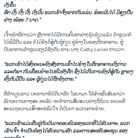
ດັງຂຶ້ນ
ອີກ ປັ້ງ ປັ້ງ ປັ້ງ ດັ່ງນັ້ນ ພວກເຮົາຈຶ່ງພາກກັນແລ່ນ. ຂ້ອຍນັບໄດ້ ມີສຽງປືນ
ຢ່າງ ໜ້ອຍ 7 ບາດ.”
ເຈົ້າໜ້າທີ່ກ່າວວ່າ ຫຼັງຈາກໄດ້ມີການຄົ້ນຫາຢ່າງຂຸ້ນຂ້ຽວແລ້ວ ຕຳຫຼວດກໍ
ໄດ້ພໍ້ມືປືນ ແລະ ກໍໄດ້ຍິງຕໍ່ສູ້ກັບຜູ້ກ່ຽວ ຢູ່ຂ້າງໃນຂອງຕຶກອາຄານ. ຜູ້
ບັນຊາການຕຳຫຼວດກຸງວໍຊິງຕັນ ທ່ານ ນາງ Cathy Lanier ກ່າວວ່າ:
“ພວກເຮົາໄດ້ສົ່ງຄະນະຍິງສັງຫານເຂົ້າໄປຂ້າງໃນຕຶກອາຄານດັ່ງກ່າວ
ແລະກໍພາ ກັນເຄື່ອນຍ້າຍໄປທົ່ວທັງຕຶກ ຊຶ່ງໄດ້ເກີດການຍິງຕໍ່ສູ້ກັນ ຫຼາຍໆ
ຄັ້ງກັບມືປືນ ແລະ ຜູ້ກ່ຽວໄດ້ຖືກຍິງຕາຍ.”
ທີ່ທຳນຽບຂາວ ປະທານາທິບໍດີບາຣັກ ໂອບາມາ ໃຫ້ຄຳໝັ້ນສັນຍາວ່າ
ລັດຖະບານກາງສະ ຫະລັດ ຈະທຳການສືບສວນຢ່າງຖີ່ຖ້ວນ ຂະນະທີ່
ສະແດງຄວາມເສົ້າສະຫລົດໃຈ ຕໍ່ບັນດາ ພວກເຄາະຮ້າຍ.
“ພວກເຮົາແມ່ນຢືນຢູ່ກັບບັນດາຄອບຄົວຂອງພວກທີ່ໄດ້ຮັບເຄາະ. ພວກ
ເຂົາເຈົ້າ ຈຳເປັນຕ້ອງໄດ້ຮັບຄວາມຮັກ ແລະການສະໜັບສະໜຸນ ຂອງ