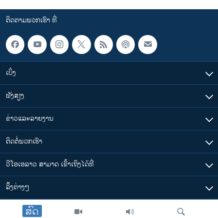
ຕິດຕາມພວກເຮົາ ທີ່
ເບິ່ງ
ຟັງສຽງ
ຂ່າວແລະລາຍງານ
ຕິດຕໍ່ພວກເຮົາ
ວີໂອເອລາວ ສາມາດ ເຂົ້າເຖິງໄດ້ທີ່
​ລິ້ງ​ຕ່າງໆ
ສົດ
ຕາມເວລາໃນລາວ