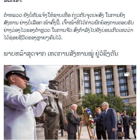
ພວກເຮົາ.”
ຕຳຫລວດ ຍັງບໍ່ທັນແຈ້ງໃຫ້ຊາບເທື່ອ ກ່ຽວກັບຈຸດປະສົງ ໃນການຍິງ
ສັງຫານ ຢ່າງບໍ່ເລືອກ ໜ້າຄັ້ງນີ້. ເຈົ້າໜ້າທີ່ໄດ້ກ່າວຍົກຍ້ອງການຕອບຮັບ
ຢ່າງວ່ອງໄວຂອງຕຳຫຼວດ ໃນການຈັດ ສົ່ງກຳລັງໄປຍັງບ່ອນເກີດເຫດວ່າ
ໄດ້ຊ່ອຍຊີວິດຂອງຫຼາຍໆຄົນໄວ້.
ພາບຫລ້າສຸດຈາກ ເຫດການສັງຫານໝູ່ ຢູ່ວໍຊິງຕັນ