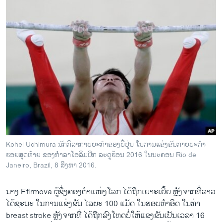
Kohei Uchimura ນັກກິລາກາຍຍະກຳຂອງຍີ່ປຸ່ນ ໃນການແຂ່ງຂັນກາຍຍະກຳ
ຮອຍສຸດທ້າຍ ຂອງກຳລາໂອລິມປິກ ລະດູຮ້ອນ 2016 ໃນນະຄອນ Rio de
Janeiro, Brazil, 8 ສິງຫາ 2016.
ນາງ Efirmova ຜູ້ຊຶ່ງ​ຄອງ​ຕຳ​ແໜ່​ງໂລກ ໄດ້ຖືກເຍາະເຍີ້ຍ ຫຼັງຈາກທີ່ລາວ
ໄດ້ຊະນະ ໃນການແຂ່ງຂັນ ໄລຍະ 100 ແມັດ ໃນຮອບທຳອິດ ໃນທ່າ
breast stroke ຫຼັງຈາກທີ່ ໄດ້ຖືກລົງໂທດບໍ່ໃຫ້ແຂງຂັນເປັນເວລາ 16