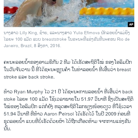
ວິທະຍາສາດ-ເທັກໂນໂລຈີ
ທຸລະກິດ
ພາສາອັງກິດ
ນາງສາວ Lilly King, ຊ້າຍ, ແລະນາງສາວ Yulia Efimova ນັກລອຍນ້ຳແມ່ຍິງ
ວີດີໂອ
ໄລຍະ 100 ແມັດ ແບບ breaststroke ໃນຂະນະທີ່ແຂ່ງຂັນທີ່ນະຄອນ Rio de
Janeiro, Brazil, 8 ສິງຫາ, 2016.
ສຽງ
ຄະນະລອຍນ້ຳຂອງອາເມຣິກັນ 2 ທີມ ໄດ້ເຮັດສະຖິຕິໃໝ່ ຂອງໂອລິມປິກ
ລາຍການກະຈາຍສຽງ
ຕິດຕາມພວກເຮົາ ທີ່
ໃນວັນຈັນວານ ນີ້ ທີ່ໄດ້ຊະນະຫຼຽນຄຳ ໃນທ່າລອຍນ້ຳ ທີ່ເອີ້ນວ່າ breast
ລາຍງານ
stroke ແລະ back stroke.
ທ້າວ Ryan Murphy ໄວ 21 ປີ ໄດ້ຊະນະການລອຍນ້ຳ ທີ່​ເອີ້ນວ່າ back
ພາສາຕ່າງໆ
stoke ໄລຍະ 100 ແມັດ ໃຊ້ເວລາພາຍໃນ 51.97 ວິນາທີ ຊຶ່ງເປັນສະຖິຕິ
ໃໝ່ຂອງໂອລິມປິກ ແຕ່ກໍ​ຍັງ ຫລຸດສະຖິຕິໂລກພຽງໜ້ອຍດຽວ ທີ່​ໃຊ້​ເວລາ
51.94 ວິນາທີ ທີ່ທ້າວ Aaron Peirsol ໄດ້ເຮັດໄວ້ ໃນປີ 2009 ກ່ອນທີ່
ຊຸດລອຍນ້ຳ ແບບທີ່ບໍ່ເຮັດດ້ວຍຜ້າ ​ໄດ້ຖືກ​ເກືອດຫ້າມ ຈາກການແຂ່ງຂັນ
ນັ້ນ.