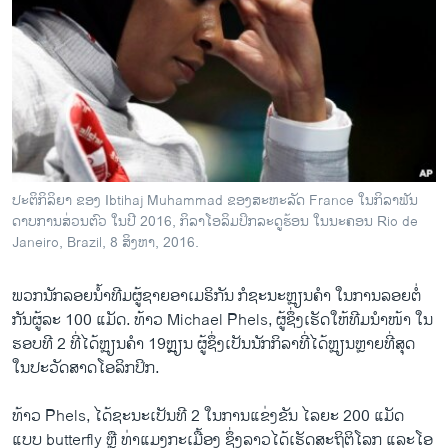
ປະຕິກິລິຍາ ຂອງ Ibtihaj Muhammad ຂອງສະຫະລັດ France ໃນກິລາຟັນ
ດາບການສ່ວນຕົວ ໃນປີ 2016, ກິລາໂອລິມປິກລະດູຮ້ອນ ໃນນະຄອນ Rio de
Janeiro, Brazil, 8 ສິງຫາ, 2016.
ພວກນັກລອຍນ້ຳທີມຜູ້ຊາຍອາເມຣິກັນ ກໍຊະນະຫຼຽນຄຳ ໃນການ​ລອຍ​ຕໍ່​
ກັນ​ຜູ້​ລະ 100 ແມັດ. ທ້າວ Michael Phels, ຜູ້ຊຶ່ງເຮັດໃຫ້ທີມນຳໜ້າ ໃນ
ຮອບທີ 2 ທີ່ໄດ້ຫຼຽນຄຳ 19ຫຼຼຽນ ຜູ້ຊຶ່ງເປັນນັກກິລາທີ່​ໄດ້ຫຼຽນຫຼາຍທີ່ສຸດ
ໃນປະວັດສາດໂອລິກປິກ.
ທ້າວ Phels, ໄດ້ຊະນະເປັນທີ 2 ໃນການແຂ່ງຂັນ ໄລຍະ 200 ແມັດ
ແບບ butterfly ຫຼື ທ່າແມງກະເມື້ອງ ຊຶ່ງລາວໄດ້ເຮັດສະຖິຕິໂລກ ແລະໂອ