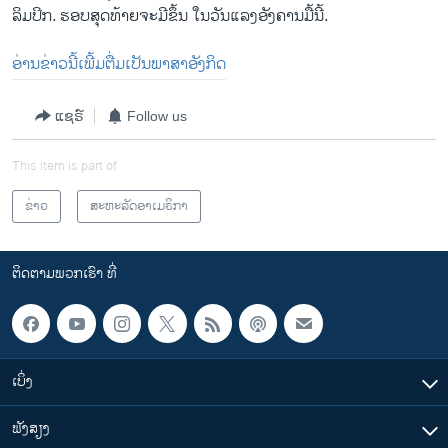
ລິມປິກ. ຮອບສຸດທ້າຍຈະມີຂຶ້ນ ໃນວັນແລງອັງຄານມື້ນີ້.
​ອ່ານ​ຂ່າວ​ນີ້​ເພີ້​ມຕື່ມ​ເປັນ​ພາສາ​ອັງກິດ
ແຊຣ໌
Follow us
This item is part of
ຂ່າວ
ສະຫະລັດອາເມຣິກາ
ຕິດຕາມພວກເຮົາ ທີ່
ເບິ່ງ
ຟັງສຽງ