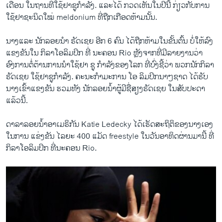
ເດືອນ ໃນຖານທີ່ໃຊ້ຢາຊູກຳລັງ. ແລະໄດ້ ກວດເຫັນໃນປີນີ້ ກ່ຽວ​ກັບ​ການ​
ໃຊ້​ຢາ​ຊະນິດ​ໃໝ່ meldonium ທີ່ຖືກ​ເກືອດຫ້າມນັ້ນ.
ນາງແລະ ນັກລອຍນຳ ຣັດເຊຍ ອີກ 6 ຄົນ ໄດ້ຖືກຫ້າມ​ໃນ​ຂັ້ນຕົ້ນ ບໍ່ໃຫ້ລົງ
ແຂງຂັນໃນ ກິລາໂອລິມປິກ ທີ່ ນະຄອນ Rio ຫຼັງຈາກທີ່ມີລາຍງານວ່າ
ອົງການຕໍ່ຕ້ານການນຳໃຊ້ຢາ ຊູ ກຳລັງຂອງໂລກ ທີ່ບົ່ງຊີ້ວ່າ ພວກນັກກິລາ
ຣັດເຊຍ ໃຊ້ຢາຊູກຳລັງ. ຄະນະກຳມະການ ໂອ ລິມປິກນາໆຊາດ ໄດ້ຮັບ
ນາງເຂົ້າແຂງຂັນ ຮວມທັງ ນັກລອຍນ້ຳຜູ້ມີຊື່ສຽງຣັດເຊຍ ໃນສັບປະດາ
ແລ້ວນີ້.
ດາລາລອຍນ້ຳອາເມຣິກັນ Katie Ledecky ໄດ້ເຮັດສະຖິຕິຂອງນາງເອງ
ໃນການ ແຂ່ງຂັນ ໄລຍະ 400 ແມັດ freestyle ໃນວັນອາທິດຜ່ານມານີ້ ທີ່
ກິລາໂອລິມປິກ ທີ່ນະຄອນ Rio.