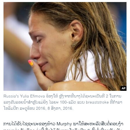
Russia's Yulia Efimova ຮ້ອງໃຫ້ ຫຼັງຈາກທີ່ນາງໄດ້ຊະນະເປັນທີ 2 ໃນການ
ແຂງຂັນລອຍນ້ຳສຳຫຼັບແມ່ຍິງ ໄລຍະ 100-ແມັດ ແບບ breaststroke ທີ່ກຳລາ
ໂອລິມປິກ ລະດູຮ້ອນ 2016, 8 ສິງຫາ, 2016.
ການໄດ້ຮັບໄຊຊະນະຂອງທ້າວ Murphy ພາໃຫ້ສະຫະລັດສືບ​ຕໍ່ຄອບງຳ