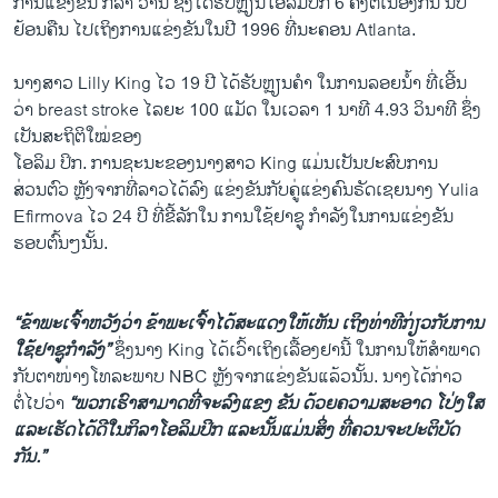
ການແຂ່ງຂັນ ກິລາ ວ່ານີ້ ຊຶ່ງໄດ້ຮັບຫຼຽນໂອລິມປິກ 6 ຄັ້ງຕໍ່ເນື່ອງກັນ ນັບ
ຢ້ອນ​ຄືນ ​ໄປ​ເຖິງ​ການ​ແຂ່ງຂັນ​ໃນປີ 1996 ທີ່ນະຄອນ Atlanta.
ນາງສາວ Lilly King ໄວ 19 ປີ ໄດ້ຮັບຫຼຽນຄຳ ໃນການລອຍນ້ຳ ທີ່ເອີ້ນ
ວ່າ breast stroke ໄລຍະ 100 ແມັດ ໃນເວລາ 1 ນາທີ 4.93 ວິນາທີ ຊຶ່ງ
ເປັນສະຖິຕິໃໝ່ຂອງ
ໂອລິມ ປິກ. ການຊະນະຂອງນາງສາວ King ແມ່ນເປັນປະສົບການ
ສ່ວນຕົວ ຫຼັງຈາກທີ່ລາວໄດ້ລົງ​ ແຂ່ງຂັນກັບຄູ່ແຂ່ງຄົນຣັດເຊຍນາງ Yulia
Efirmova ໄວ 24 ປີ ທີ່ຂີ້ລັກໃນ ການ​ໃຊ້ຢາຊູ ກຳລັງໃນການແຂ່ງຂັນ
ຮອບຕົ້ນໆນັ້ນ.
“ຂ້າພະເຈົ້າຫວັງວ່າ ຂ້າພະເຈົ້າ​ໄດ້​ສະ​ແດງ​ໃຫ້​ເຫັນ ​ເຖິງ​ທ່າ​ທີ​ກ່ຽວ​ກັບ​ການ​
ໃຊ້ຢາຊູ​ກຳລັງ”
ຊຶ່ງນາງ King ໄດ້ເວົ້າເຖິງເລື້ອງຢານີ້ ໃນການໃຫ້ສຳພາດ
ກັບຕາໜ່າງ​ໂທລະພາບ NBC ຫຼັງຈາກແຂ່ງຂັນແລ້ວນັ້ນ. ນາງໄດ້ກ່າວ
ຕໍ່ໄປວ່າ
“ພວກເຮົາສາມາດທີ່ຈະລົງແຂງ ຂັນ ດ້ວຍຄວາມສະອາດ ໂປ່ງໃສ
ແລະເຮັດໄດ້ດີໃນກິລາໂອລິມປິກ ແລະນັ້ນແມ່ນສິ່ງ ທີ່ຄວນຈະປະຕິບັດ
ກັນ.”