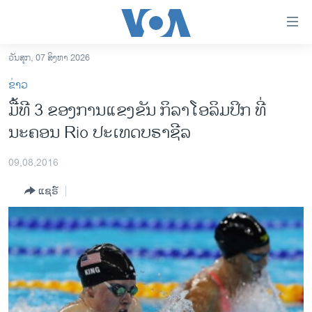
ລິ້ງ
ສຳຫລັບ
ເຂົ້າ
ວັນສຸກ, 07 ສິງຫາ 2026
ຫາ
ໂຮມເພຈ
ຂ່າວ
ຂ້າມ
ລາວ
ມື້ທີ 3 ຂອງການແຂງຂັນ ກິລາໂອລິມປິກ ທີ່
ຂ້າມ
ອາເມຣິກາ
ນະຄອນ Rio ປະເທດບຣາຊີລ
ຂ້າມ
ໄປ
ການເລືອກຕັ້ງ ປະທານາທີບໍດີ ສະຫະລັດ 2024
ຫາ
09,08,2016
ຂ່າວ​ຈີນ
ຊອກ
ແຊຣ໌
ຄົ້ນ
ໂລກ
ເອເຊຍ
ອິດສະຫຼະພາບດ້ານການຂ່າວ
ຊີວິດຊາວລາວ
ຊຸມຊົນຊາວລາວ