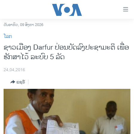
ລິ້ງ
ສຳຫລັບ
ເຂົ້າ
ວັນອາທິດ, 09 ສິງຫາ 2026
ຫາ
ໂຮມເພຈ
ໂລກ
ຂ້າມ
ລາວ
ຊາວເມືອງ Darfur ປ່ອນບັດລົງປະຊາມະຕິ ເພື່ອ
ຂ້າມ
ອາເມຣິກາ
ຮັກສາໄວ້ ລະບົບ 5 ລັດ
ຂ້າມ
ໄປ
ການເລືອກຕັ້ງ ປະທານາທີບໍດີ ສະຫະລັດ 2024
ຫາ
24,04,2016
ຂ່າວ​ຈີນ
ຊອກ
ແຊຣ໌
ຄົ້ນ
ໂລກ
ເອເຊຍ
ອິດສະຫຼະພາບດ້ານການຂ່າວ
ຊີວິດຊາວລາວ
ຊຸມຊົນຊາວລາວ