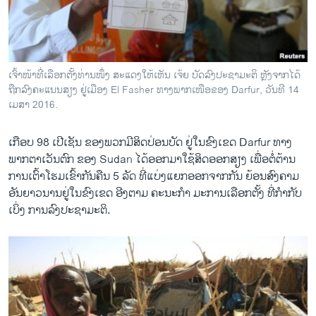
ວິທະຍາສາດ-ເທັກໂນໂລຈີ
ທຸລະກິດ
ພາສາອັງກິດ
ເຈົ້າໜ້າທີ່ເລືອກຕັ້ງທ່ານໜຶ່ງ ສະແດງໃຫ້ເຫັນ ເຈ້ຍ ບັດລົງປະຊາມະຕິ ຫຼັງຈາກໄດ້
ວີດີໂອ
ຖືກລົງຄະແນນສຽງ ຢູ່ເມືອງ El Fasher ທາງພາກເໜືອຂອງ Darfur, ວັນທີ 14
ເມສາ 2016.
ສຽງ
ເກືອບ 98 ເປີເຊັນ ຂອງພວກມີສິດປ່ອນບັດ ຢູ່ໃນຂົງເຂດ Darfur ທາງ
ລາຍການກະຈາຍສຽງ
ຕິດຕາມພວກເຮົາ ທີ່
ພາກຕາເວັນຕົກ ຂອງ Sudan ໄດ້ອອກມາໃຊ້ສິດອອກສຽງ ເພື່ອຕໍ່ຕ້ານ
ລາຍງານ
ການເຕົ້າໂຮມເຂົ້າກັນຄືນ 5 ລັດ ທີ່ແບ່ງແຍກອອກຈາກກັນ ຍ້ອນສົງຄາມ
ອັນຍາວນານຢູ່ໃນຂົງເຂດ ອີງຕາມ ຄະນະກຳ ມະການເລືອກຕັ້ງ ທີ່ກຳກັບ
ເບິ່ງ ການລົງປະຊາມະຕິ.
ພາສາຕ່າງໆ