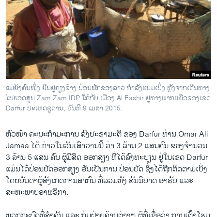
ແມ່ຍິງຄົນໜຶ່ງ ຢືນຢູ່ຄຽງຂ້າງ ບ່ອນພັກຂອງລາວ ກຳລັງແນມເບິ່ງ ຫຼັງຈາກເດີນທາງ
ໄປຮອດສູນ Zam Zam IDP ໃກ້ກັບ ເມືອງ Al Fashir ຢູ່ທາງພາກເໜືອຂອງເຂດ
Darfur ປະເທດຊູດານ, ວັນທີ 9 ເມສາ 2015.
ຫົວໜ້າ ຄະນະກຳມະການ ລົງປະຊາມະຕິ ຂອງ Darfur ທ່ານ Omar Ali
Jamaa ໄດ້ ກ່າວໃນວັນເສົາວານນີ້ ວ່າ 3 ລ້ານ 2 ແສນຄົນ ຂອງຈຳນວນ
3 ລ້ານ 5 ແສນ ຄົນ ຜູ້ມີສິດ ອອກສຽງ ທີ່ໄດ້ລົງທະບຽນ ຢູ່ໃນເຂດ Darfur
ແມ່ນໄດ້ປ່ອນບັດອອກສຽງ ອັນເປັນການ ປ່ອນບັດ ຊຶ່ງໄດ້ຖືກຕິດຕາມເບິ່ງ
ໂດຍບັນດາຜູ້ສັງເກດການສາກົນ ທີ່ລວມທັງ ສັນນິບາດ ອາຣັບ ແລະ
ສະຫະພາບອາຟຣິກາ.
ພວກກະບົດທີ່ສຳຄັນ ແລະ ກຸ່ມຝ່າຍຄ້ານຕ່າງໆ ຜູ້ທີ່ເຊື່ອວ່າ ການເຕົ້າໂຮມ