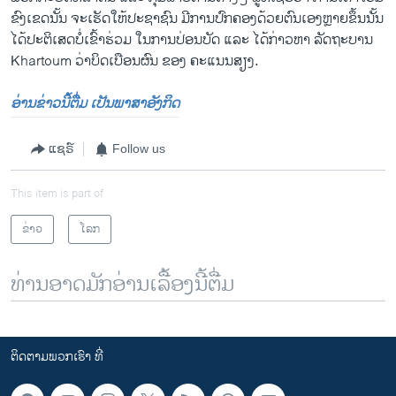
ຂົງເຂດນັ້ນ ຈະເຮັດໃຫ້ປະຊາຊົນ ມີການປົກຄອງດ້ວຍຕົນເອງຫຼາຍຂຶ້ນນັ້ນ
ໄດ້ປະຕິເສດບໍ່ເຂົ້າຮ່ວມ ໃນການປ່ອນບັດ ແລະ ໄດ້ກ່າວຫາ ລັດຖະບານ
Khartoum ວ່າບິດເບືອນຜົນ ຂອງ ຄະແນນສຽງ.
ອ່ານຂ່າວນີ້ຕື່ມ ເປັນພາສາອັງກິດ
ແຊຣ໌
Follow us
This item is part of
ຂ່າວ
ໂລກ
ທ່ານອາດມັກອ່ານເລື້ອງນີ້ຕື່ມ
ຕິດຕາມພວກເຮົາ ທີ່