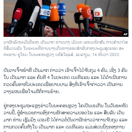
ວິທະຍາສາດ-ເທັກໂນໂລຈີ
ທຸລະກິດ
ພາສາອັງກິດ
ວີດີໂອ
ນາ​ຍົກ​ລັດ​ຖະ​ມົນ​ຕີ​ຂອງ ເດັນ​ມາກ ທ່ານ​ນາງ ເມັດເຕ ເຟ​ຣ​ເດ​ຣິ​ກ​ສັນ ກ່າວ​ຄຳ​ປາ​ໄສ​
ສຽງ
ຕໍ່​ສື່ມວ​ນ​ຊົນ ໃນ​ຂະ​ນະ​ທີ່​ທ່ານ​ນາງ​ເດີນ​ທາ​ງ​ຮອດ​ສຳ​ລັບ​ກອງ​ປ​ະ​ຊຸມ​ສຸດຍອດ ສະ​
ຫະ​ພາບ ຢູ​ໂຣບ ໃນ​ນະ​ຄອນຫຼວງ ບ​ຣັ​ສ​ໂຊ​ລ​ສ໌, ແບ​ລ​ຈຽມ, 14 ທັນ​ວາ 2023.
ລາຍການກະຈາຍສຽງ
ຕິດຕາມພວກເຮົາ ທີ່
ລາຍງານ
ບັນ​ດາ​ເຈົ້າ​ໜ້າ​ທີ່ ເດັນ​ມາກ ກ່າວ​ວ່າ​ ເຂົາ​ເຈົ້າ​ໄດ້​ຈັບ​ກຸມ 4 ຄົນ, ເຊິ່ງ 3 ຄົນ​
ໃນ ເດັນ​ມາກ ແລະ ຄົນ​ທີ 4 ໃນ​ປະ​ເທດ ເນ​ເທີ​ແລນ ແລະ ໄດ້​ດຳ​ເນີນ​ການ
ກວດ​ຄົ້ນ​ຫາ​ທົ່ວ​ປະ​ເທດ​ເພື່ອ​ປາບ​ປາມ ​ສິ່ງ​ທີ່​ເຂົາ​ເຈົ້າ​ກ່າວ​ວ່າ ​ເປັນ​ການ​
ພາສາຕ່າງໆ
ວາງ​ແຜນ​ເພື່ອ​ໂຈມ​ຕີ​ກໍ່​ການ​ຮ້າຍ.
ຢູ່ກອງ​ປະ​ຊຸມ​ຖະ​ແຫຼງ​ຂ່າວ​ໃນ​ນະ​ຄອນຫຼວງ ໂຄ​ເປັນ​ເຮ​ເກັນ ໃນ​ວັນ​ພະ​ຫັດ​
ວານນີ້, ຜູ້​ອຳ​ນວຍ​ການ​ອົງ​ການ​ຮັກ​ສາ​ຄວາມ​ປອດ​ໄພ ແລະ ສືບ​ລັບ ເດັນ​
ມາກ ທ່ານ ເຟຼັມ​ມິງ ເດ​ຣ​ເຢີ ໄດ້​ກ່າວ​ຕໍ່​ບັນ​ດາ​ນັກ​ຂ່າວ​ວ່າ​ການ​ຈັບ​ກຸມ ແລະ
ການກວດ​ຄົ້ນ​ທັງ​ໃນ ເດັນ​ມາກ ແລະ ເນ​ເທີ​ແລນ ແມ່ນ​ສ່ວນ​ນຶ່ງ​ຂອງ​ການ​