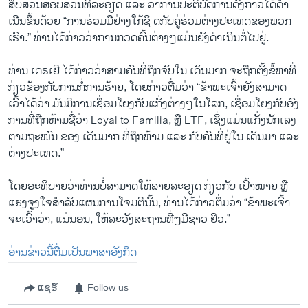
ສືບ​ສວນ​ສອບ​ສວນ​ທີ່​ລະ​ອ​ຽດ ແລະ ວ່າ​ການ​ປະ​ຕິ​ບັດ​ການ​ດັ່ງ​ກ່າວ​ໄດ້​ດຳ​
ເນີນ​ຂຶ້ນ​ດ້ວຍ “ການ​ຮ່ວມ​ມື​ຢ່າງ​ໃກ້​ຊິ ດ​ກັບ​ຄູ່​ຮ່ວມ​ຕ່າງ​ປະ​ເທດ​ຂອງ​ພວກ​
ເຮົາ.” ທ່ານ​ໄດ້​ກ່າວ​ວ່າ​ການກວດ​ຄົ້ນ​ຕ່າງ​ໆ​ແມ່ນ​ຍັງ​ດຳ​ເນີນ​ຕໍ່​ໄປ​ຢູ່.
ທ່ານ ເດ​ຣ​ເຢີ ໄດ້​ກ່າວ​ວ່າ​ສາມ​ຄົນ​ທີ່​ຖືກ​ຈັບ​ໃນ ເດັນ​ມາກ ຈະ​ຖືກ​ຕັ້ງ​ຂໍ້​ຫາ​ທີ່​
ກ່ຽວ​ຂ້ອງ​ກັບ​ການ​ກໍ່​ການ​ຮ້າຍ, ໂດຍ​ກ່າວ​ຕື່ມ​ວ່າ “ຂ້າ​ພະ​ເຈົ້າ​ຍັງ​ສາ​ມາດ​
ເວົ້າ​ໄດ້​ວ່າ ມັນ​ມີ​ການ​ເຊື່ອມ​ໂຍງ​ກັບ​ແກັ່ງ​ຕ່າງໆ​ໃນ​ໂລກ, ເຊື່ອມ​ໂຍງ​ກັບ​ອົງ​
ການ​ທີ່​ຖືກ​ຫ້າມ​ຊື່​ວ່າ Loyal to Familia, ຫຼື LTF, ເຊິ່ງ​ແມ່ນ​ແກັ່ງ​ນັກ​ເລງ​
ຕາມ​ຖະ​ໜົນ ​ຂອງ ເດັນ​ມາກ ທີ່​ຖືກ​ຫ້າມ ແລະ ກັບ​ຄົນ​ທີ່​ຢູ່​ໃນ​ ເດັນ​ມາ ແລະ
ຕ່າງ​ປະ​ເທດ.”
ໂດຍ​ອະ​ທິ​ບາຍວ່າ​ທ່ານບໍ່​ສາ​ມາດ​ໃຫ້​ລາຍ​ລະ​ອຽດ ກ່ຽວ​ກັບ ເປົ້າ​ໝາຍ ຫຼື
ແຮງ​ຈູງ​ໃຈ​ສຳ​ລັບ​ແຜນ​ການ​ໂຈມ​ຕີ​ນັ້ນ, ທ່ານ​ໄດ້​ກ່າວ​ຕື່ມ​ວ່າ “ຂ້າ​ພະ​ເຈົ້າ​
ຈະ​ເວົ້າ​ວ່າ, ແນ່ນອນ, ໃຫ້​ລະ​ວັງ​ສະ​ຖານ​ທີ່ໆ​ມີ​ຊາວ ຢິວ.”
ອ່ານ​ຂ່າວນີ້​ຕື່ມ​ເປັນ​ພາ​ສາ​ອັງ​ກິດ
ແຊຣ໌
Follow us