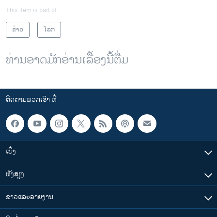
This item is part of
ຂ່າວ
ໂລກ
ທ່ານອາດມັກອ່ານເລື້ອງນີ້ຕື່ມ
ຕິດຕາມພວກເຮົາ ທີ່
ເບິ່ງ
ຟັງສຽງ
ຂ່າວແລະລາຍງານ