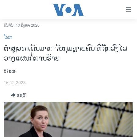
ລິ້ງ
ສຳຫລັບ
ເຂົ້າ
ວັນຈັນ, 10 ສິງຫາ 2026
ຫາ
ໂຮມເພຈ
ໂລກ
ຂ້າມ
ລາວ
ຕຳຫຼວດ ເດັນ​ມາກ ຈັບ​ກຸມຫຼາຍ​ຄົນ​ ທີ່​ຖືກ​ສົງ​ໄສ ​
ຂ້າມ
ອາເມຣິກາ
ວາງ​ແຜນ​ກໍ່​ການ​ຮ້າຍ
ຂ້າມ
ໄປ
ການເລືອກຕັ້ງ ປະທານາທີບໍດີ ສະຫະລັດ 2024
ຫາ
ວີໂອເອ
ຂ່າວ​ຈີນ
ຊອກ
15,12,2023
ຄົ້ນ
ໂລກ
ແຊຣ໌
ເອເຊຍ
ອິດສະຫຼະພາບດ້ານການຂ່າວ
ຊີວິດຊາວລາວ
ຊຸມຊົນຊາວລາວ