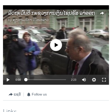
ລັດຖະມົນຕີ ກະຊວງການເງິນໄຊປຣັສ ລາອອກ
by
ສຽງອາເມຣິກາ ວີໂອເອລາວ
No media source currently available
0:00
2:23
ແຊຣ໌
Follow us
Links