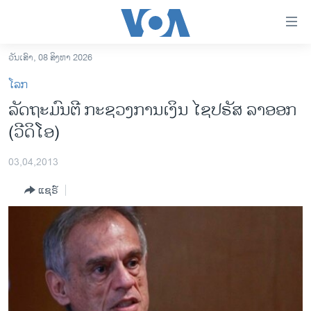
ລິ້ງ
ສຳຫລັບ
ເຂົ້າ
ວັນເສົາ, 08 ສິງຫາ 2026
ຫາ
ໂຮມເພຈ
ໂລກ
ຂ້າມ
ລາວ
ລັດຖະມົນຕີ ກະຊວງການເງິນ ໄຊປຣັສ ລາອອກ
ຂ້າມ
ອາເມຣິກາ
(ວີດິໂອ)
ຂ້າມ
ໄປ
ການເລືອກຕັ້ງ ປະທານາທີບໍດີ ສະຫະລັດ 2024
ຫາ
03,04,2013
ຂ່າວ​ຈີນ
ຊອກ
ແຊຣ໌
ຄົ້ນ
ໂລກ
ເອເຊຍ
ອິດສະຫຼະພາບດ້ານການຂ່າວ
ຊີວິດຊາວລາວ
ຊຸມຊົນຊາວລາວ