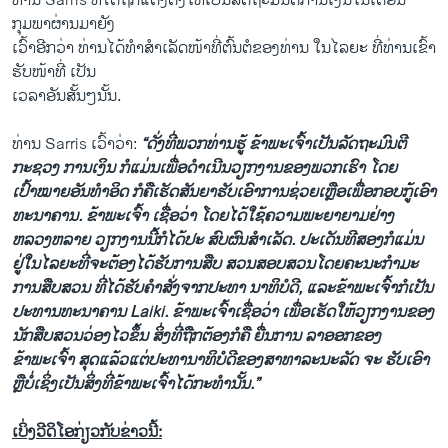
ທ່ານ Sarris ທີ່ໄດ້ຖືກແຕ່ງຕັ້ງໃຫ້ເປັນລັດຖະມົນຕີການເງິນໃນເດືອນ
ກຸມພາຜ່ານມາຍັງ
ເວົ້າອີກວ່າ ທ່ານໄດ້ທໍາສໍາເລັດໜ້າທີ່ຕົ້ນຕໍຂອງທ່ານ ໃນໄລຍະ ທີ່ທ່ານເຂົ້າ
ຮັບໜ້າທີ່ ເປັນ
ເວລາອັນສັ້ນໆນັ້ນ.
ທ່ານ Sarris ເວົ້າວ່າ:
“ດັ່ງທີ່ພວກທ່ານຮູ້ ຂ້າພະເຈົ້າເປັນລັດຖະມົນຕີ
ກະຊວງ ການເງິນ ກໍແມ່ນເພື່ອດໍາເນີນວຽກງານຂອງພວກເຮົາ ໂດຍ
ເປົ້າໝາຍອັນທໍາອິດ ກໍຄືເຮັດສັນຍາຮັບເອົາການຊ່ວຍເຫຼືອເພື່ອກອບກູ້ເອົາ
ທະນາຄານ. ຂ້າພະເຈົ້າ ເຊື່ອວ່າ ໂດຍໄດ້ໃຊ້ຄວາມພະຍາຍາມຢ່າງ
ຫລວງຫລາຍ ວຽກງານນີ້ກໍໄດ້ປະ ສົບຜົນສໍາເລັດ. ປະເດັນທີສອງກໍແມ່ນ
ຢູ່ໃນໄລຍະທີ່ຈະຕ້ອງໄດ້ຮັບການສືບ ສວນສອບສວນໂດຍຄະນະກໍາມະ
ການສືບສວນ ທີ່ໄດ້ຮັບຄໍາສັ່ງຈາກປະທາ ນາທິບໍດີ, ແລະຂ້າພະເຈົ້າກໍເປັນ
ປະທານທະນາຄານ Laiki. ຂ້າພະເຈົ້າເຊື່ອວ່າ ເພື່ອເຮັດໃຫ້ວຽກງານຂອງ
ນັກສືບສວນວ່ອງໄວຂຶ້ນ ສິ່ງທີ່ຖືກຕ້ອງກໍຄື ຍື່ນການ ລາອອກຂອງ
ຂ້າພະເຈົ້າ ສຸດແລ້ວແຕ່ປະທານາທິບໍດີຂອງສາທາລະນະລັດ ຈະ ຮັບເອົາ
ຫຼືບໍ່ເຊິ່ງເປັນສິ່ງທີ່ຂ້າພະເຈົ້າໄດ້ກະທໍານັ້ນ.”
ເບິ່ງວີດິໂອກ່ຽວກັບຂ່າວນີ້: