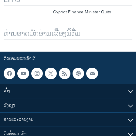
Cypriot Finance Minister Quits
ທ່ານອາດມັກອ່ານເລື້ອງນີ້ຕື່ມ
ຕິດຕາມພວກເຮົາ ທີ່
ເບິ່ງ
ຟັງສຽງ
ຂ່າວແລະລາຍງານ
ຕິດຕໍ່ພວກເຮົາ