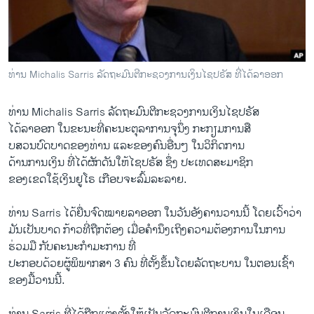
ວິທະຍາສາດ-ເທັກໂນໂລຈີ
ທຸລະກິດ
ພາສາອັງກິດ
ທ່ານ Michalis Sarris ລັດຖະມົນຕີກະຊວງການເງິນໄຊປຣັສ ທີ່ໄດ້ລາອອກ
ວີດີໂອ
ທ່ານ Michalis Sarris ລັດຖະມົນຕີກະຊວງການເງິນໄຊປຣັສ
ສຽງ
ໄດ້ລາອອກ ໃນຂະນະທີ່ຄະນະຕຸລາການຈຸນຶ່ງ ກະກຽມການສື
ລາຍການກະຈາຍສຽງ
ບສວນບົດບາດຂອງທ່ານ ແລະຂອງຄົນອື່ນໆ ໃນວິກິດການ
ຕິດຕາມພວກເຮົາ ທີ່
ດ້ານການເງິນ ທີ່ໄດ້ຜັກດັນໃຫ້ໄຊປຣັສ ຊຶ່ງ ປະເທດສະມາຊິກ
ລາຍງານ
ຂອງເຂດໃຊ້ເງິນຢູໂຣ ເກືອບຈະລົ້ມລະລາຍ.
ທ່ານ Sarris ໄດ້ຍື່ນຈົດໝາຍລາອອກ ໃນວັນອັງຄານວານນີ້ ໂດຍເວົ້າວ່າ
ພາສາຕ່າງໆ
ມັນເປັນບາດ ກ້າວທີ່ຖືກຕ້ອງ ເມື່ອຄໍານຶງເຖິງຄວາມຕ້ອງການໃນການ
ຮ່ວມມື ກັບຄະນະກໍາມະການ ທີ່
ປະກອບດ້ວຍຜູ້ພິພາກສາ 3 ຄົນ ທີ່ຕັ້ງຂຶ້ນໂດຍລັດຖະບານ ໃນຕອນເຊົ້າ
ຂອງມື້ວານນີ້.