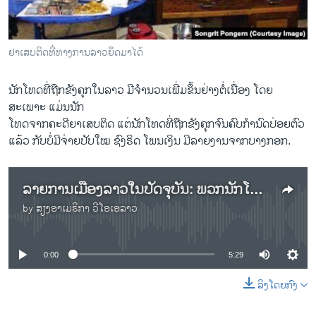
ວິທະຍາສາດ-ເທັກໂນໂລຈີ
ທຸລະກິດ
ຢາເສບຕິດທີ່ທາງການລາວຍຶດມາໄດ້
ພາສາອັງກິດ
ວີດີໂອ
​ນັກໂທດທີ່ຖືກຂັງຄຸກໃນລາວ ມີຈຳນວນເພີ່ມຂຶ້ນຢ່າງຕໍ່ເນື່ອງ ໂດຍ
ສະເພາະ ແມ່ນນັກ
ສຽງ
ໂທດຈາກຄະດີຍາເສບຕິດ ແຕ່ນັກໂທດທີ່ຖືກຂັງຄຸກຈົນຄົບກຳນົດປ່ອຍຕົວ
ແລ້ວ ກັບບໍ່ມີຈ່າຍປັບໃໝ ຊົງຣິດ ​ໂພນ​ເງິນ ​ມີ​ລາຍ​ງານ​ຈາກ​ບາງກອກ.
ລາຍການກະຈາຍສຽງ
ຕິດຕາມພວກເຮົາ ທີ່
ລາຍງານ
ລາຍການເມືອງລາວໃນປັດຈຸບັນ: ພວກນັກໂທດໃນລາວມີຈຳນວນເພີ່ມຂຶ້ນ ນັບມື້
by
ສຽງອາເມຣິກາ ວີໂອເອລາວ
No media source currently available
ພາສາຕ່າງໆ
0:00
5:29
ລິງໂດຍກົງ