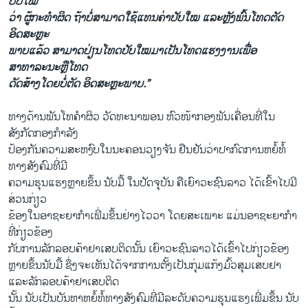
ປັບໃໝ
ວ່າ ຜູ້ກະທຳຜິດ ຖ້າບໍ່ສາມາດໃຊ້ແທນຄ່າປັບໃໝ ແລະຫຼັງພົ້ນໂທດຕັດ
ອິດສະຫຼະ
ພາບແລ້ວ ສາມາດປ່ຽນໂທດປັບໃໝມາເປັນໂທດແຮງງານເພື່ອ
ສາທາລະນະຫຼືໂທດ
ດັດສ້າງໂດຍບໍ່ຕັດ ອິດສະຫຼະພາບ.”
ທາງດ້ານພັນໂທຄຳຜິວ ວັດທະນາພອນ ຫົວໜ້າກອງພັນເຄື່ອນທີ່ໃນ
ສັງກັດກອງກຳລັງ
ປ້ອງກັນຄວາມສະຫງົບໃນນະຄອນວຽງຈັນ ຢືນຢັນວ່າປາກົດການຫຍໍ້ທໍ້
ທາງສັງຄົມທີ່ມີ
ຄວາມຮຸນແຮງຫຼາຍຂຶ້ນ ນັບມື້ ໃນປັດຈຸບັນ ຄືເຍົາວະຊົນລາວ ໄດ້ເຂົ້າໄປມີ
ສ່ວນກ່ຽວ
ຂ້ອງໃນອາຊະຍາກຳເພີ່ມຂຶ້ນຢ່າງໄວວາ ໂດຍສະເພາະ ແມ່ນອາຊະຍາກຳ
ທີ່ກ່ຽວຂ້ອງ
ກັບການລັກລອບຄ້າຢາເສບຕິດນັ້ນ ເຍົາວະຊົນລາວໄດ້ເຂົ້າໄປກ່ຽວຂ້ອງ
ຫຼາຍຂຶ້ນນັບມື້ ຊຶ່ງຈະເຫັນໄດ້ຈາກການຕັ້ງເປັນກຸ່ມ​ແກ້ງມົ້ວສຸມເສບຢາ
ແລະລັກລອບຄ້າຢາເສບຕິດ
ນັ້ນ ນັບເປັນບັນຫາຫຍໍ້ທໍ້ທາງສັງຄົມທີ່ມີລະດັບຄວາມຮຸນແຮງເພີ່ມຂຶ້ນ ນັບ