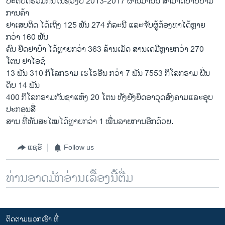
ປະຕິບັດຮ່ວມກັນໃນຊ່ວງປີ 2013-2017 ຜ່ານມານັ້ນ ສາມາດປາບປາມ
ການຄ້າ
ຢາເສບຕິດ ໄດ້ເຖິງ 125 ພັນ 274 ກໍລະນີ ແລະຈັບຜູ້ຕ້ອງຫາໄດ້ຫຼາຍ
ກວ່າ 160 ພັນ
ຄົນ ຢຶດຢາບ້າ ໄດ້ຫຼາຍກວ່າ 363 ລ້ານເມັດ ສານເຄມີຫຼາຍກວ່າ 270
ໂຕນ ຢາໄອຊ໌
13 ພັນ 310 ກິໂລກຣາມ ເຮໂຣອີນ ກວ່າ 7 ພັນ 7553 ກິໂລກຣາມ ຝິ່ນ
ດິບ 14 ພັນ
400 ກິໂລກຣາມກັນຊາແຫ້ງ 20 ໂຕນ ທັງຍັງຍຶດອາວຸດສົງຄາມແລະອຸບ
ປະກອນສື່
ສານ ທີ່ທັນສະໄໝໄດ້ຫຼາຍກວ່າ 1 ໝື່ນລາຍການອີກດ້ວຍ.
ແຊຣ໌
Follow us
ທ່ານອາດມັກອ່ານເລື້ອງນີ້ຕື່ມ
ຕິດຕາມພວກເຮົາ ທີ່