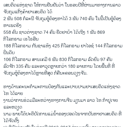
ເສບຕິດແຫ່ງຊາດ ໃຫ້ການຢືນຢັນວ່າ ໃນຮອບປີທີ່ຜ່ານມາທາງການລາວ
ຈັບກຸມແກັ່ງຄ້າຢາເສບຕິດ ​ໄດ້
2 ພັນ 508 ກໍລະນີ ຈັບກຸມຜູ້ຕ້ອງຫາໄດ້ 3 ພັນ 740 ຄົນ ໃນນີ້ເປັນຜູ້ຕ້ອງ
ຫາເພດຍິງ
558 ຄົນ ຊາວຕ່າງຊາດ 74 ຄົນ ຢຶດຢາບ້າ ໄດ້ເຖິງ 1 ພັນ 869
ກິໂລກຣາມ ເຮໂຣອີນ
188 ກິໂລກຣາມ ກັນຊາແຫ້ງ 425 ກິໂລກຣາມ ຢາໄອຊ໌ 144 ກິໂລກຣາມ
ຝິ່ນດິບ
106 ກິໂລກຣາມ ສານເຄມີ 6 ພັນ 830 ກິໂລກຣາມ ລົດຍົນ 97 ຄັນ
ລົດຈັກ 335 ຄັນ ແລະອາວຸດຫຼາຍກວ່າ 180 ລາຍການ ໂດຍພື້ນທີ່ ທີ່
ຈັບກຸມຜູ້ຕ້ອງຫາໄດ້ຫຼາຍທີ່ສຸດ ກໍຄືນະຄອນວຽງຈັນ.
ທາງດ້ານຄະນະກຳມະການປ້ອງກັນແລະປາບປາມຢາເສບຕິດແຫ່ງຊາດ
ໄທ ໄດ້ລາຍ
ງານວ່າການຮ່ວມມືລະຫວ່າງທາງການຈີນ ມຽນມາ ລາວ ໄທ ກຳປູເຈຍ
ແລະຫວຽດ
ນາມ ພາຍໃຕ້ປະຕິບັດການແມ່ນ້ຳຂອງປອດໄພຈາກບັນຫາຢາເສບຕິດ ທີ່
ໄດ້ຈັດຕັ້ງ