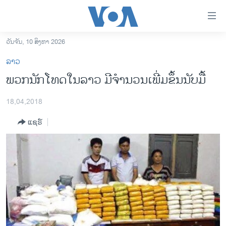
ລິ້ງ
ສຳຫລັບ
ເຂົ້າ
ວັນຈັນ, 10 ສິງຫາ 2026
ຫາ
ໂຮມເພຈ
ລາວ
ຂ້າມ
ລາວ
ພວກນັກໂທດໃນລາວ ມີຈຳນວນເພີ່ມຂຶ້ນນັບມື້
ຂ້າມ
ອາເມຣິກາ
ຂ້າມ
18,04,2018
ໄປ
ການເລືອກຕັ້ງ ປະທານາທີບໍດີ ສະຫະລັດ 2024
ຫາ
ແຊຣ໌
ຂ່າວ​ຈີນ
ຊອກ
ຄົ້ນ
ໂລກ
ເອເຊຍ
ອິດສະຫຼະພາບດ້ານການຂ່າວ
ຊີວິດຊາວລາວ
ຊຸມຊົນຊາວລາວ