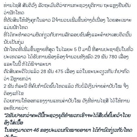
ທ່ານໄຊສີ ສັນຕິວົງ ລັດຖະມົນຕີວ່າການກະຊວງຍຸຕິການ ຖະແຫຼງຢືນຢັນ
ວ່ານັກໂທດ
ທີ່ຕັດສິນໃຫ້ຂັງຄຸກໃນລາວ ມີຈຳນວນເພີ່ມຂຶ້ນຢ່າງຕໍ່ເນື່ອງ ໂດຍສະເພາະ
ແມ່ນນັກໂທດ
ທີ່ໄດ້ກະທຳຄວາມຜິດກ່ຽວກັບການລັກລອບຂົນສົ່ງແລະຄ້າຢາເສບຕິດນັ້ນ
ນັບເປັນກຸ່ມ
ນັກໂທດທີ່ເພີ່ມຂຶ້ນຫຼາຍທີ່ສຸດ ໃນໄລຍະ 5 ປີ ມານີ້ ທີ່ສານປະຊາຊົນໃນທົ່ວ
ປະເທດລາວ ໄດ້ຮັບການຟ້ອງຮ້ອງຈຳນວນທັງໝົດ 29 ພັນ 780 ເລື່ອງ
ແລະໃນນີ້ ກໍໄດ້ພິຈາລະນາ
ຕັດ​ສິນຄະດີໄປແລ້ວ 28 ພັນ 475 ເລື່ອງ ແຕ່ໃນຂະນະດຽວກັນ ກໍປາກົດ
ວ່າ ມີຫຼາຍກວ່າ
2 ພັນ ກໍລະນີ ທີ່ຄົບກຳນົດພົ້ນໂທດແລ້ວ ກັບບໍ່ມີເງິນຈ່າຍຄ່າປັບໃໝ ຈຶ່ງ
ຕ້ອງແກ້ໄຂ
ດ້ວຍການໃຫ້ອອກແຮງງານແທນຄ່າປັບໃໝ ດັງທີ່ທ່ານໄຊສີ ໄດ້ໃຫ້ການ
ອະທິບາຍວ່າ:
“2ພັນປາຍກວ່າຄະດີນີ້ກະຊວງຍຸຕິທຳພວກເຮົາຈະໄດ້ສືບຕໍ່ຄົ້ນຄວ້າໂດຍ
ອິງໃສ່ເນື້ອ
ໃນຂອງມາດຕາ 46 ຂອງປະມວນກົດໝາຍອາຍາ ໄດ້ກຳນົດກ່ຽວກັບໂທດ