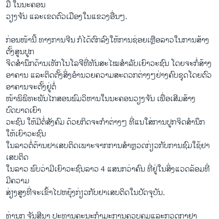
ມື້ ໃນນະຄອນ
ວຽງຈັນ ແລະເຂດຕົວເມືອງໃນແຂວງອື່ນໆ.
ກ່ອນໜ້ານີ້ ທາງການຈີນ ກໍໄດ້ຕົກລົງໃຫ້ການຊ່ອຍເຫຼືອລາວໃນການສ້າງ
ຕັ້ງສູນປູກ
ຈິດສຳນຶກດ້ານເທັກໂນໂລຈີທີ່ທັນສະໄໝສຳລັບເຍົາວະຊົນ ໂດຍຈະກໍ່ສ້າງ
ອາຄານ ແລະຕິດຕັ້ງສິ່ງອຳນວຍຄວາມສະດວກຕ່າງໆຢ່າງຄົບຊຸດໂດຍຕົວ
ອາຄານຈະຕັ້ງຢູ່ຕໍ່
ໜ້າພິພິທະພັນໄກສອນພົມວິຫານໃນນະຄອນວຽງຈັນ ເພື່ອເສີມສ້າງ
ບົດບາດເຍົາ
ວະຊົນ ໃຫ້ມີຕໍ່ສັງຄົມ ດ້ວຍກິດຈະກຳຕ່າງໆ ທີ່ແນໃສ່ການປູກຈິດສຳນຶກ
ໃຫ້ເຍົາວະຊົນ
ໃນລາວຕໍ່ຕ້ານຢາເສບຕິດເພາະຈາກການສຳຫຼວດກ່ຽວກັບການຊົມໃຊ້ຢາ
ເສບຕິດ
ໃນລາວ ພົບວ່າມີເຍົາວະຊົນລາວ 4 ແສນກວ່າຄົນ ທີ່ຢູ່ໃນສິ່ງແວດລ້ອມທີ່
ມີຄວາມ
ສ່ຽງສູງທີ່ຈະເຂົ້າໄປຫຍຸ້ງກ່ຽວກັບຢາເສບຕິດໃນປັດຈຸບັນ.
ທ່ານກຸ ຈັນສີນາ ປະທານຄະນະກຳມະການຄວບຄຸມແລະກວດກາຢາ