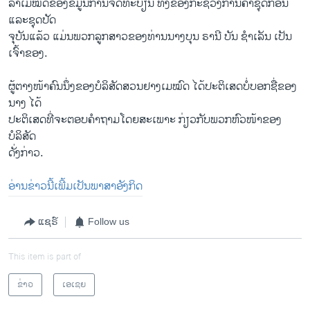
ລາ​ເມ​ໝົດຂອງຂໍ້ມູນການຈົດທະບຽນ ທັງຂອງກະຊວງການຄ້າຊຸດກ່ອນ
ແລະຊຸດປັດ
ຈຸບັນແລ້ວ ແມ່ນພວກ​ລູກ​ສາວ​ຂອງທ່ານນາງບຸນ ຣານີ ບັນ ຊຳ​ເລັນ ເປັນ
ເຈົ້າຂອງ.
ຜູ້​ຕາງໜ້າຄົນ​ນຶ່ງ​ຂອງບໍລິສັດ​ສວນ​ຢາງ​ເມ​ໝົດ ​ໄດ້​ປະຕິເສດ​ບໍ່​ບອກ​ຊື່​ຂອງ​
ນາງ ​ໄດ້​
ປະຕິ​ເສດ​ທີ່ຈະຕອບຄຳ​ຖາມ​ໂດຍ​ສະ​ເພາະ ກ່ຽວ​ກັບພວກ​ຫົວໜ້າ​ຂອງ
ບໍລິສັດ
ດັ່ງກ່າວ.
ອ່ານຂ່າວນີ້ເພີ້ມເປັນພາສາອັງກິດ
ແຊຣ໌
Follow us
This item is part of
ຂ່າວ
ເອເຊຍ