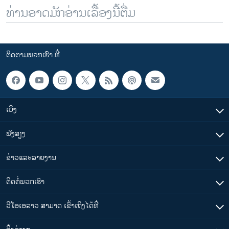
ທ່ານອາດມັກອ່ານເລື້ອງນີ້ຕື່ມ
ຕິດຕາມພວກເຮົາ ທີ່
ເບິ່ງ
ຟັງສຽງ
ຂ່າວແລະລາຍງານ
ຕິດຕໍ່ພວກເຮົາ
ວີໂອເອລາວ ສາມາດ ເຂົ້າເຖິງໄດ້ທີ່