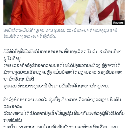
ວິທະຍາສາດ-ເທັກໂນໂລຈີ
ທຸລະກິດ
ພາສາອັງກິດ
ນາຍົກລັດຖະມົນຕີກຳປູເຈຍ ທ່ານ ຮຸນ​ເຊ​ນ ແລະພັນລະຍາ ທ່ານນາງບຸນ ຣານີ
ວີດີໂອ
ຮ່ວມພິທີທາງສາສະໜາ ທີ່ອັງກໍວັດ.
ສຽງ
ບໍລິສັດ​ນຶ່ງ​ທີ່​ພົວພັນ​ກັບ​ການ​ປາບປາມ​ທີ່​ນອງ​ເລືອດ ​ໃນ​ວັນ 8 ​ເດືອນມີນາ
ລາຍການກະຈາຍສຽງ
ຢູ່ ໃນກຳປູ​
ຕິດຕາມພວກເຮົາ ທີ່
ເຈຍ ​ເວລາ​ກຳລັງ​ຮັກສາ​ຄວາມ​ປອດ​ໄພ​ໄດ້​ຍິງ​ພວກ​ປະ​ທ້ວງ ຫຼັງ​ຈາກ​ໄດ້
ລາຍງານ
ມີການຈູດ​ບ້ານເຮືອນຫຼາຍ​ຫຼັງ​ ແມ່ນ​ນຳພາ​ໂດຍຫຼານ​ສາວ​ ຂອງພັນ​ລະ​ຍາ
ນາຍົກລັດຖະມົນຕີ
ຮຸນ​ເຊ​ນ ທ່ານນາງບຸນຣານີ ອີງ​ຕາມ​ບັນທຶກ​ລັດຖະບານ​ກຳປູ​ເຈຍ.
ພາສາຕ່າງໆ
ກຳລັງ​ຮັກສາ​ຄວາມ​ປອດ​ໄພ​ກຸ່ມ​ນຶ່ງ ທີ່​ປະ​ກອບ​ດ້ວຍ​ຕຳຫຼວດຫຼາຍ​ສິບ​ຄົນ ​
ແລະ​ສາລະ
ວັດ​ທະຫານ ​ໄດ້​ເປີດ​ສາກ​ຍິງ​ເຂົ້າໃສ່ຝູງ​ຊົນ ​ທີ່​ພາກັນ​ປະ​ທ້ວງຜູ້​ທີ່​ໄດ້ປິດ​ກັ້ນ​
ຖະໜົນ​ຫົນ
​ທາງ​ໃນ​ແຂວງ​ກຣະແຈະໂດຍພົວພັນ​ກັບ​ການ​ຈູດຢ້າວເຜົາ​ເຮືອນ​ ​ແລະ​