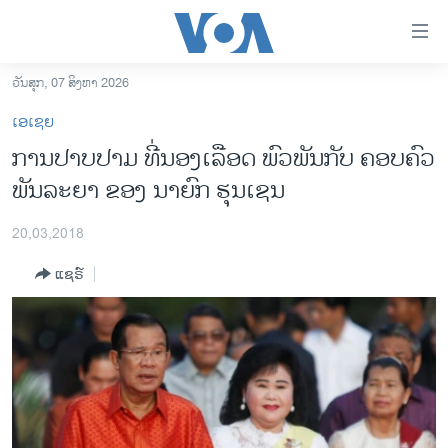
ລິ້ງ
ສຳຫລັບ
ເຂົ້າ
ວັນສຸກ, 07 ສິງຫາ 2026
ຫາ
ໂຮມເພຈ
ເອເຊຍ
ຂ້າມ
ລາວ
ການປາບປາມ ທີ່ນອງເລືອດ ພົວພັນກັບ ຄອບຄົວ
ຂ້າມ
ອາເມຣິກາ
ພັນລະຍາ ຂອງ ນາຍົກ ຮຸນເຊນ
ຂ້າມ
ໄປ
ການເລືອກຕັ້ງ ປະທານາທີບໍດີ ສະຫະລັດ 2024
ຫາ
20,03,2018
ຂ່າວ​ຈີນ
ຊອກ
ແຊຣ໌
ຄົ້ນ
ໂລກ
ເອເຊຍ
ອິດສະຫຼະພາບດ້ານການຂ່າວ
ຊີວິດຊາວລາວ
ຊຸມຊົນຊາວລາວ