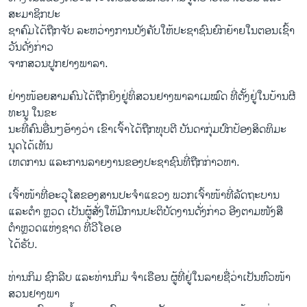
ສະມາຊິກ​ປະ​
ຊາ​ຄົມ​ໄດ້​ຖືກ​ຈັບ ລະຫວ່າງ​ການ​ບັງຄັບໃຫ້ປະຊາຊົນຍົກຍ້າຍໃນ​ຕອນ​ເຊົ້າ​
ວັນ​ດັ່ງກ່າວ
ຈາກ​ສວນ​ປູກ​ຢາງ​ພາລາ.
ຢ່າ​ງໜ້ອຍ​ສາມ​ຄົນ​ໄດ້​ຖືກ​ຍິງຢູ່ທິ່​ສວນ​ຢາງ​ພາລາ​ເມ​ໝົດ ທີ່​ຕັ້ງ​ຢູ່​ໃນບ້ານຜີ​
ທະນູ ​ໃນ​ຂະ
ນະ​ທີ່​ຄົນ​ອື່ນໆ​ອ້າງ​ວ່າ ​ເຂົາ​ເຈົ້າ​ໄດ້​ຖືກ​ທຸບ​ຕີ ບັນດາ​ກຸ່ມປົກປ້ອງ​ສິດທິ​ມະ
ນຸດ​ໄດ້​ເຫັນ
​ເຫດການ ​ແລະ​ການລາຍງານຂອງປະຊາຊົນທີ່ຖືກ​ກ່າວ​ຫາ​.
​ເຈົ້າ​ໜ້າ​ທີ່​ອະ​ວຸໂສຂອງສານປະຈຳແຂວງ ​ພວກ​ເຈົ້າ​ໜ້າ​ທີ່ລັດຖະບານ
ແລະຕຳ ຫຼວດ ​ເປັນຜູ້ສັ່ງໃຫ້ມີການ​ປະຕິບັດ​ງານດັ່ງກ່າວ ​ອີງ​ຕາມ​ໜັງ​ສື​
ຕຳຫຼວດ​ແຫ່ງ​ຊາດ ທີ່​ວີ​ໂອ​ເອ
ໄດ້ຮັບ.
ທ່ານ​ກິ​ມ ຊົກ​ລີບ ​ແລະ​ທ່ານ​ກິມ ຈຳ​ເຣືອນ ຜູ້​ທີ່ຢູ່​ໃນ​ລາຍ​ຊື່ວ່າເປັນ​ຫົວໜ້າ​
ສວນ​ຢາງ​ພາ