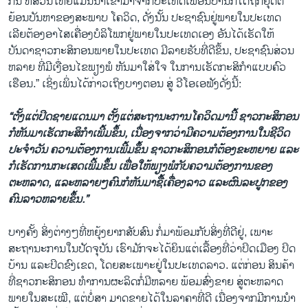
ກິນ ທີ່ສ່ວນໃຫຍ່ແມ່ນນໍາເຂົ້າມາຈາກປະເທດເພື່ອນບ້ານກໍ່ໄດ້ຖືກຢຸດຕິ
ຍ້ອນບັນຫາຂອງສະພາບ ໂຄວິດ, ດັ່ງນັ້ນ ປະຊາຊົນຢູ່ພາຍໃນປະເທດ
ເລີຍຕ້ອງອາໄສເຄື່ອງບໍລິໂພກຢູ່ພາຍໃນປະເທດເອງ ອັນໄດ້ເຮັດໃຫ້
ບັນດາຊາວກະສິກອນພາຍໃນປະເທດ ມີລາຍຮັບທີ່ດີຂຶ້ນ, ປະຊາຊົນສ່ວນ
ຫລາຍ ທີ່ມີເງື່ອນໄຂພຽງພໍ ຫັນມາໃສ່ໃຈ ໃນການເຮັດກະສິກໍາແບບຄົວ
ເຮືອນ.” ເຊິ່ງເພິ່ນໄດ້ກ່າວເຖິງບາງຕອນ ສູ່ ວີໂອເອຟັງດັ່ງນີ້:
“ຕັ້ງແຕ່ປິດຊາຍແດນມາ ຕັ້ງແຕ່ສະຖານະການໂຄວິດມານີ້ ຊາວກະສິກອນ
ກໍຫັນມາເຮັດກະສິກໍາເພີ້ມຂຶ້ນ, ເນື່ອງຈາກວ່າມີຄວາມຕ້ອງການໃນຊີວິດ
ປະຈໍາວັນ ຄວາມຕ້ອງການເພີ້ມຂຶ້ນ ຊາວກະສິກອນກໍຕ້ອງຂະຫຍາຍ ແລະ
ກໍເຮັດການກະເສດເພີ້ມຂຶ້ນ ເພື່ອໃຫ້ພຽງພໍກັບຄວາມຕ້ອງການຂອງ
ຕະຫລາດ, ແລະຫລາຍໆຄົນກໍຫັນມາຊື້ເຄື່ອງລາວ ແລະຜົນລະປູກຂອງ
ຄົນລາວຫລາຍຂຶ້ນ.”
ບາງຄັ້ງ ສິ່ງຕ່າງໆທີ່ຫຍຸ້ງຍາກສັບສົນ ກໍ່ມາພ້ອມກັບສິ່ງທີ່ດີຢູ່, ເພາະ
ສະຖານະການໃນປັດຈຸບັນ ເຮົາມັກຈະໄດ້ຍິນແຕ່ເລື້ອງທີ່ວ່າປິດເມືອງ ປິດ
ບ້ານ ແລະປິດຂົງເຂດ, ໂດຍສະເພາະຢູ່ໃນປະເທດລາວ. ແຕ່ກ່ອນ ສິນຄ້າ
ທີ່ຊາວກະສິກອນ ທໍາການຜະລິດກໍ່ມີຫລາຍ ພ້ອມສົ່ງຂາຍ ສູ່ຕະຫລາດ
ພາຍໃນສະເໝີ, ແຕ່ບໍ່ສາ ມາດຂາຍໄດ້ໃນລາຄາທີ່ດີ ເນື່ອງຈາກມີການນໍາ