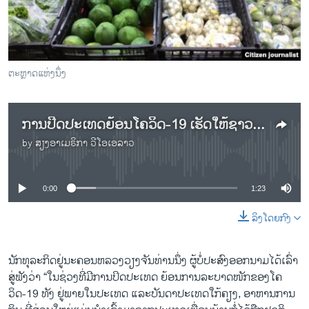
ວິທະຍາສາດ-ເທັກໂນໂລຈີ
ທຸລະກິດ
ພາສາອັງກິດ
ຕະຫຼາດແຫ່ງນຶ່ງ
ວີດີໂອ
ສຽງ
ການປິດປະເທດຍ້ອນໂຄວິດ-19 ເຮັດໃຫ້ຊາວກະສິກອນມີລາຍຮັບທີ່ດີຂຶ້ນ
ລາຍການກະຈາຍສຽງ
by
ສຽງອາເມຣິກາ ວີໂອເອລາວ
ຕິດຕາມພວກເຮົາ ທີ່
No media source currently available
ລາຍງານ
0:00
1:23
ພາສາຕ່າງໆ
ລິງໂດຍກົງ
ນັກທຸລະກິດຢູ່ນະຄອນຫລວງວຽງຈັນທ່ານນຶ່ງ ຜູ້ບໍ່ປະສົງອອກນາມໄດ້ເລົ່າ
ສູ່ຟັງວ່າ “ໃນຊ່ວງທີ່ມີການປິດປະເທດ ຍ້ອນການລະບາດໜັກຂອງໂຄ
ວິດ-19 ທັງ ຢູ່ພາຍໃນປະເທດ ແລະບັນດາປະເທດໃກ້ຄຽງ, ອາຫານການ