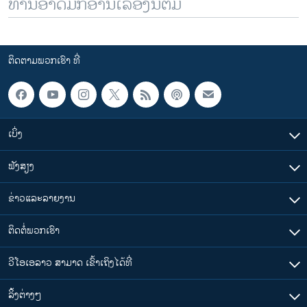
ທ່ານອາດມັກອ່ານເລື້ອງນີ້ຕື່ມ
ຕິດຕາມພວກເຮົາ ທີ່
ເບິ່ງ
ຟັງສຽງ
ຂ່າວແລະລາຍງານ
ຕິດຕໍ່ພວກເຮົາ
ວີໂອເອລາວ ສາມາດ ເຂົ້າເຖິງໄດ້ທີ່
​ລິ້ງ​ຕ່າງໆ