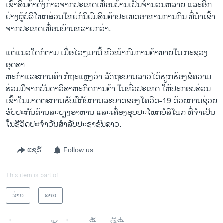
ເຂົ້າສິນຄ້າດັ່ງກ່າວຈາກປະເທດເພື່ອນບ້ານເປັນຈໍານວນຫລາຍ ແລະອີກ
ຢ່າງຜູ້ບໍລິໂພກສ່ວນໃຫຍ່ກໍນິຍົມສິນຄ້າປະເພດອາຫານການກິນ ທີ່ນໍາເຂົ້າ
ຈາກປະເທດເພື່ອນບ້ານຫລາຍກວ່າ.
ແຕ່ແນວໃດກໍຕາມ ເມື່ອໄວໆມານີ້ ຫົວໜ້າກົມການຄ້າພາຍໃນ ກະຊວງ
ອຸດສາ
ຫະກຳແລະການຄ້າ ກໍຖະແຫຼງວ່າ ລັດຖະບານລາວໄດ້ຮຽກຮ້ອງຂໍຄວາມ
ຮ່ວມມືຈາກບັນດາວິສາຫະກິດການຄ້າ ໃນທົ່ວປະເທດ ໃຫ້ປະກອບສ່ວນ
ເຂົ້າໃນມາດຕະການຮັບມືກັບການລະບາດຂອງໂຄວິດ-19 ດ້ວຍການຊ່ວຍ
ຮັບປະກັນດ້ານສະບຽງອາຫານ ແລະເຄື່ອງອຸບປະໂພກບໍລິໂພກ ທີ່ຈຳເປັນ
ໃນຊີວິດປະຈຳວັນສຳລັບປະຊາຊົນລາວ.
ແຊຣ໌
Follow us
This item is part of
ຂ່າວ
ລາວ