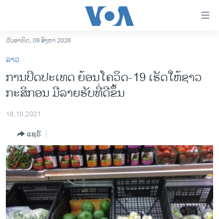
ລິ້ງ
ສຳຫລັບ
ເຂົ້າ
ວັນອາທິດ, 09 ສິງຫາ 2026
ຫາ
ໂຮມເພຈ
ລາວ
ຂ້າມ
ລາວ
ການປິດປະເທດ ຍ້ອນໂຄວິດ-19 ເຮັດໃຫ້ຊາວ
ຂ້າມ
ອາເມຣິກາ
ກະສິກອນ ມີລາຍຮັບທີ່ດີຂຶ້ນ
ຂ້າມ
ໄປ
ການເລືອກຕັ້ງ ປະທານາທີບໍດີ ສະຫະລັດ 2024
ຫາ
18,10,2021
ຂ່າວ​ຈີນ
ຊອກ
ແຊຣ໌
ຄົ້ນ
ໂລກ
ເອເຊຍ
ອິດສະຫຼະພາບດ້ານການຂ່າວ
ຊີວິດຊາວລາວ
ຊຸມຊົນຊາວລາວ