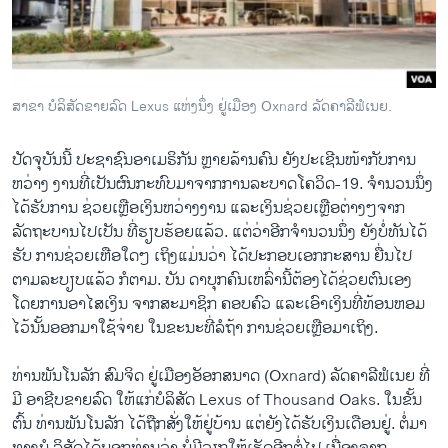
ວິທະຍາສາດ-ເທັກໂນໂລຈີ
ທຸລະກິດ
ພາສາອັງກິດ
ສາຂາ ບໍລິສັດຂາຍລົດ Lexus ແຫ່ງນຶ່ງ ຢູ່ເມືອງ Oxnard ລັດຄາລີຟໍເນຍ.
ວີດີໂອ
ປັດຈຸບັນນີ້ ປະຊາຊົນອາເມຣິກັນ ຫຼາຍລ້ານຄົນ ຍັງປະເຊີນໜ້າກັບການ
ສຽງ
ຫວ່າງ ງານທີ່ເປັນຜົນກະທົບມາຈາກການລະບາດໂຄວິດ-19. ຈຳນວນນຶ່ງ
ລາຍການກະຈາຍສຽງ
ໄດ້ຮັບການ ຊ່ວຍເຫຼືອເງິນຫວ່າງງານ ແລະເງິນຊ່ວຍເຫຼືອຕ່າງໆຈາກ
ຕິດຕາມພວກເຮົາ ທີ່
ລັດຖະບານໄປເປັນ ທີ່ຮຽບຮ້ອຍແລ້ວ. ແຕ່ວ່າອີກຈຳນວນນຶ່ງ ຍັງບໍ່ທັນໄດ້
ລາຍງານ
ຮັບ ການຊ່ວຍເຫືອໃດໆ ເຖິງແມ່ນວ່າ ໄດ້ປະກອບເອກກະສານ ຍື່ນໄປ
ຕາມລະບຽບແລ້ວ ກໍຕາມ. ບັນ ດາບຸກຄົນເຫລົ່ານີ້ຕ້ອງໄດ້ຊ່ວຍຕົນເອງ
ໂດຍການອາໄສເງິນ ຈາກສະມາຊິກ ຄອບຄົວ ແລະເອົາເງິນທີ່ທ້ອນຫອມ
ພາສາຕ່າງໆ
ໄວ້ນັ້ນອອກມາໃຊ້ຈ່າຍ ໃນຂະນະທີ່ລໍຖ້າ ການຊ່ວຍເຫຼືອມາເຖິງ.
ທ່ານພັນໂນລັກ ສົມຈິດ ຢູ່ເມືອງອັອກສນາດ (Oxnard) ລັດຄາລີຟໍເນຍ ທີ່
ມີ ອາຊີບຂາຍລົດ ໃຫ້ແກ່ບໍລິສັດ Lexus of Thousand Oaks. ໃນຂັ້ນ
ຕົ້ນ ທ່ານພັນໂນລັກ ໄດ້ຖືກສັ່ງໃຫ້ຢູ່ບ້ານ ແຕ່ຍັງໄດ້ຮັບເງິນເດືອນຢູ່. ຕໍ່ມາ