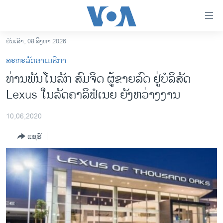
ລິ້ງ
ສຳຫລັບ
ເຂົ້າ
ວັນເສົາ, 08 ສິງຫາ 2026
ຫາ
ໂຮມເພຈ
ສະຫະລັດອາເມຣິກາ
ຂ້າມ
ລາວ
ທ່ານພັນໂນລັກ ສົມຈິດ ຜູ້ຂາຍລົດ ຢູ່ບໍລິສັດ
ຂ້າມ
ອາເມຣິກາ
Lexus ໃນລັດຄາລິຟໍເນຍ ຍັງຫວ່າງງານ
ຂ້າມ
ໄປ
ການເລືອກຕັ້ງ ປະທານາທີບໍດີ ສະຫະລັດ 2024
ຫາ
10,06,2020
ຂ່າວ​ຈີນ
ຊອກ
ແຊຣ໌
ຄົ້ນ
ໂລກ
ເອເຊຍ
ອິດສະຫຼະພາບດ້ານການຂ່າວ
ຊີວິດຊາວລາວ
ຊຸມຊົນຊາວລາວ