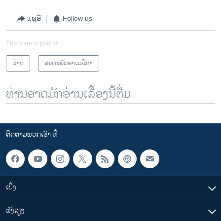
ແຊຣ໌
Follow us
This item is part of
ຂ່າວ
ສະຫະລັດອາເມຣິກາ
ທ່ານອາດມັກອ່ານເລື້ອງນີ້ຕື່ມ
ຕິດຕາມພວກເຮົາ ທີ່
ເບິ່ງ
ຟັງສຽງ