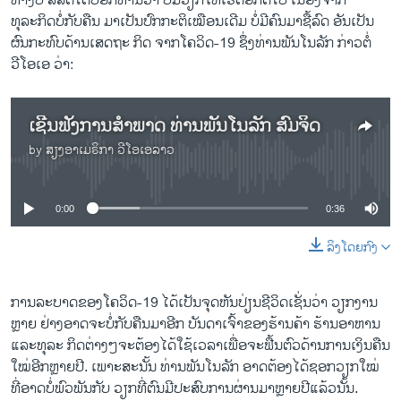
ທາງບໍ ລິສັດໄດ້ບອກທ່ານວ່າ ບໍ່ມີວຽກໃຫ້ເຮັດອີກຕໍ່ໄປ ເນື່ອງຈາກ
ທຸລະກິດບໍ່ກັບຄືນ ມາເປັນປົກກະຕິເໝືອນເດີມ ບໍ່ມີຄົນມາຊື້ລົດ ອັນເປັນ
ຜົນກະທົບດ້ານເສດຖະ ກິດ ຈາກໂຄວິດ-19 ຊຶ່ງທ່ານພັນໂນລັກ ກ່າວຕໍ່
ວີໂອເອ ວ່າ:
ເຊີນຟັງການສຳພາດ ທ່ານພັນໂນລັກ ສົມຈິດ
by
ສຽງອາເມຣິກາ ວີໂອເອລາວ
No media source currently available
0:00
0:36
ລິງໂດຍກົງ
ການລະບາດຂອງໂຄວິດ-19 ໄດ້ເປັນຈຸດຫັນປ່ຽນຊີວິດເຊັ່ນວ່າ ວຽກງານ
ຫຼາຍ ຢ່າງອາດຈະບໍ່ກັບຄືນມາອີກ ບັນດາເຈົ້າຂອງຮ້ານຄ້າ ຮ້ານອາຫານ
ແລະທຸລະ ກິດຕ່າງໆຈະຕ້ອງໄດ້ໃຊ້ເວລາເພື່ອຈະຟື້ນຕົວດ້ານການເງິນຄືນ
ໃໝ່ອີກຫຼາຍປີ. ເພາະສະນັ້ນ ທ່ານພັນໂນລັກ ອາດຕ້ອງໄດ້ຊອກວຽກໃໝ່
ທີ່ອາດບໍ່ພົວພັນກັບ ວຽກທີ່ຕົນມີປະສົບການຜ່ານມາຫຼາຍປີແລ້ວນັ້ນ.